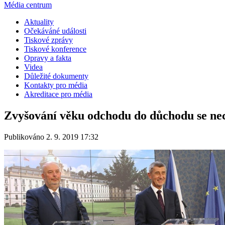
Média centrum
Aktuality
Očekáváné události
Tiskové zprávy
Tiskové konference
Opravy a fakta
Videa
Důležité dokumenty
Kontakty pro média
Akreditace pro média
Zvyšování věku odchodu do důchodu se nech
Publikováno 2. 9. 2019 17:32