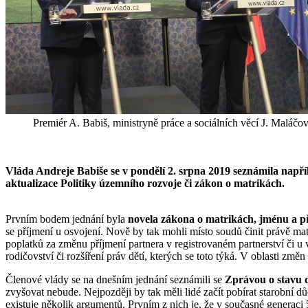
Premiér A. Babiš, ministryně práce a sociálních věcí J. Maláčo
Vláda Andreje Babiše se v pondělí 2. srpna 2019 seznámila např
aktualizace Politiky územního rozvoje či zákon o matrikách.
Prvním bodem jednání byla
novela zákona o matrikách, jménu a p
se příjmení u osvojení. Nově by tak mohli místo soudů činit právě m
poplatků za změnu příjmení partnera v registrovaném partnerství či u
rodičovství či rozšíření práv dětí, kterých se toto týká. V oblasti zm
Členové vlády se na dnešním jednání seznámili se
Zprávou o stavu 
zvyšovat nebude. Nejpozději by tak měli lidé začít pobírat starobn
existuje několik argumentů. Prvním z nich je, že v současné generaci