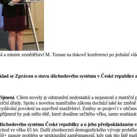
vá a ministr zemědělství M. Toman na tiskové konferenci po jednání vlád
íklad se Zprávou o stavu důchodového systému v České republice a 
říjmení
. Cílem novely je odstranění nedostatků a nejasností z matriční
atriční úřady. Spolu s novelou matričního zákona dochází také ke změn
 vydávání povolení na uzavření manželství. Změny se projeví i v občans
ěn příjmení by pak mělo dítě, které dosáhne určitého věku, samo souhlas
důchodového systému České republiky a o jeho předpokládaném v
í důchod ve věku 65 let. Další zhodnocení demografického vývoje prob
 50+ panuje problém se strukturální zaměstnaností, kdy pak tito lidé ma