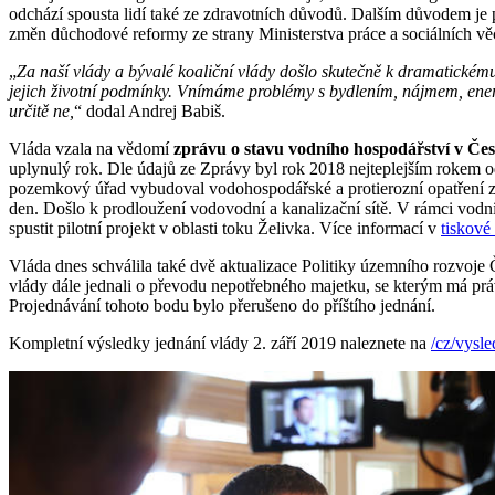
odchází spousta lidí také ze zdravotních důvodů. Dalším důvodem je p
změn důchodové reformy ze strany Ministerstva práce a sociálních vě
„
Za naší vlády a bývalé koaliční vlády došlo skutečně k dramatickému
jejich životní podmínky. Vnímáme problémy s bydlením, nájmem, ener
určitě ne,
“ dodal Andrej Babiš.
Vláda vzala na vědomí
zprávu o stavu vodního hospodářství v Čes
uplynulý rok. Dle údajů ze Zprávy byl rok 2018 nejteplejším rokem od
pozemkový úřad vybudoval vodohospodářské a protierozní opatření za 
den. Došlo k prodloužení vodovodní a kanalizační sítě. V rámci vodní
spustit pilotní projekt v oblasti toku Želivka. Více informací v
tiskové
Vláda dnes schválila také dvě aktualizace Politiky územního rozvoje 
vlády dále jednali o převodu nepotřebného majetku, se kterým má prá
Projednávání tohoto bodu bylo přerušeno do příštího jednání.
Kompletní výsledky jednání vlády 2. září 2019 naleznete na
/cz/vysl