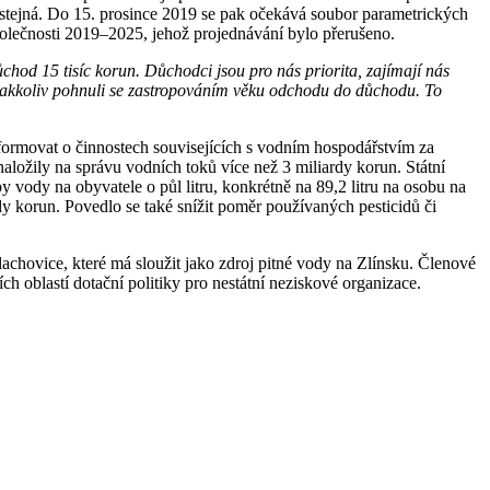
á stejná. Do 15. prosince 2019 se pak očekává soubor parametrických
polečnosti 2019–2025, jehož projednávání bylo přerušeno.
hod 15 tisíc korun. Důchodci jsou pro nás priorita, zajímají nás
jakkoliv pohnuli se zastropováním věku odchodu do důchodu. To
formovat o činnostech souvisejících s vodním hospodářstvím za
aložily na správu vodních toků více než 3 miliardy korun. Státní
vody na obyvatele o půl litru, konkrétně na 89,2 litru na osobu na
dy korun. Povedlo se také snížit poměr používaných pesticidů či
lachovice, které má sloužit jako zdroj pitné vody na Zlínsku. Členové
 oblastí dotační politiky pro nestátní neziskové organizace.