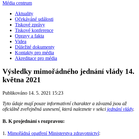
Média centrum
Aktuality
Očekáváné události
Tiskové zprávy
Tiskové konference
Opravy a fakta
Videa
Důležité dokumenty
Kontakty pro média
Akreditace pro média
Výsledky mimořádného jednání vlády 14.
května 2021
Publikováno 14. 5. 2021 15:23
Tyto údaje mají pouze informativní charakter a závazná jsou až
oficiálně zveřejněná usnesení, která naleznete v sekci
jednání vlády
.
B. K projednání s rozpravou:
1.
Mimořádná opatření Ministerstva zdravotnictví
: