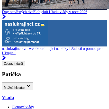
Dny otevřených dveří objektů Úřadu vlády v roce 2026
nasiukrajinci.cz - web koordinující nabídky i žádosti o pomoc pro
Ukrajinu
Zobrazit další
Patička
Možná hledáte
Vláda
Členové vlády