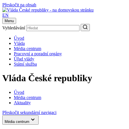
Přeskočit na obsah
EN
Menu
Vyhledávání
Úvod
Vláda
Média centrum
Pracovní a poradní orgány
Úřad vlády
Státní služba
Vláda České republiky
Úvod
Média centrum
Aktuality
Přeskočit sekundární navigaci
Média centrum