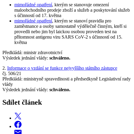
mimořádné opatření
, kterým se stanovuje omezení
maloobchodního prodeje zboží a služeb a poskytování služeb
s účinností od 17. května
mimořádné opatření
, kterým se stanoví pravidla pro
zaměstnance a osoby samostatně výdělečně činným, kteří si
provedli nebo jim byl laickou osobou proveden test na
přítomnost antigenu viru SARS CoV-2 s účinností od 15.
května
Předkládá: ministr zdravotnictví
Výsledek jednání vlády:
schváleno.
2.
Informace o vzdání se funkce nejvyššího státního zástupce
čj. 506/21
Předkládá: ministryně spravedlnosti a předsedkyně Legislativní rady
vlády
Výsledek jednání vlády:
schváleno.
Sdílet článek