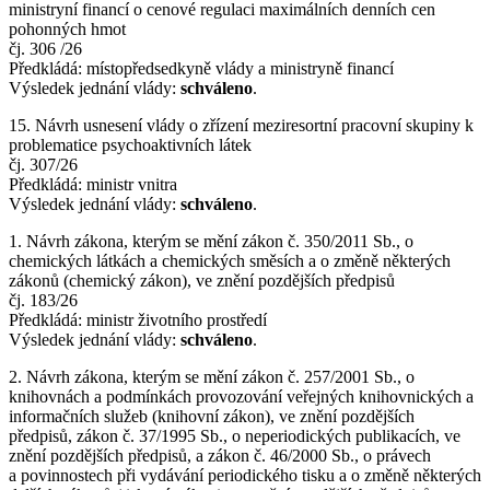
ministryní financí o cenové regulaci maximálních denních cen
pohonných hmot
čj. 306 /26
Předkládá: místopředsedkyně vlády a ministryně financí
Výsledek jednání vlády:
schváleno
.
15. Návrh usnesení vlády o zřízení meziresortní pracovní skupiny k
problematice psychoaktivních látek
čj. 307/26
Předkládá: ministr vnitra
Výsledek jednání vlády:
schváleno
.
1. Návrh zákona, kterým se mění zákon č. 350/2011 Sb., o
chemických látkách a chemických směsích a o změně některých
zákonů (chemický zákon), ve znění pozdějších předpisů
čj. 183/26
Předkládá: ministr životního prostředí
Výsledek jednání vlády:
schváleno
.
2. Návrh zákona, kterým se mění zákon č. 257/2001 Sb., o
knihovnách a podmínkách provozování veřejných knihovnických a
informačních služeb (knihovní zákon), ve znění pozdějších
předpisů, zákon č. 37/1995 Sb., o neperiodických publikacích, ve
znění pozdějších předpisů, a zákon č. 46/2000 Sb., o právech
a povinnostech při vydávání periodického tisku a o změně některých