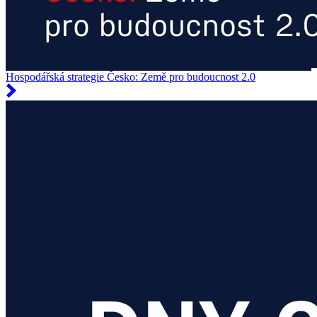
Hospodářská strategie Česko: Země pro budoucnost 2.0