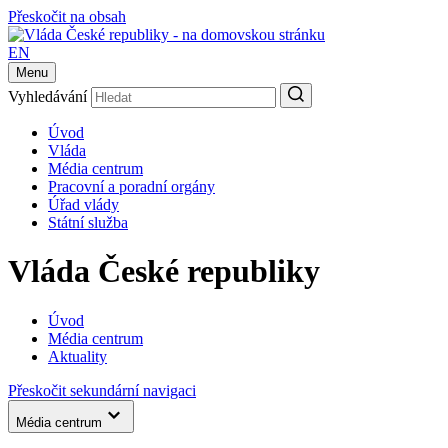
Přeskočit na obsah
EN
Menu
Vyhledávání
Úvod
Vláda
Média centrum
Pracovní a poradní orgány
Úřad vlády
Státní služba
Vláda České republiky
Úvod
Média centrum
Aktuality
Přeskočit sekundární navigaci
Média centrum