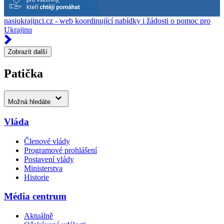
nasiukrajinci.cz - web koordinující nabídky i žádosti o pomoc pro
Ukrajinu
Zobrazit další
Patička
Možná hledáte
Vláda
Členové vlády
Programové prohlášení
Postavení vlády
Ministerstva
Historie
Média centrum
Aktuálně