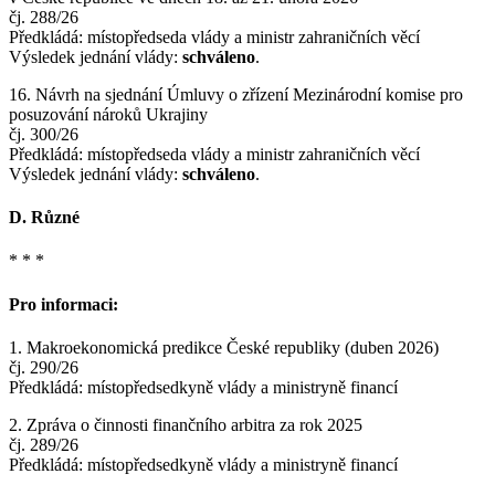
čj. 288/26
Předkládá: místopředseda vlády a ministr zahraničních věcí
Výsledek jednání vlády:
schváleno
.
16. Návrh na sjednání Úmluvy o zřízení Mezinárodní komise pro
posuzování nároků Ukrajiny
čj. 300/26
Předkládá: místopředseda vlády a ministr zahraničních věcí
Výsledek jednání vlády:
schváleno
.
D. Různé
* * *
Pro informaci:
1. Makroekonomická predikce České republiky (duben 2026)
čj. 290/26
Předkládá: místopředsedkyně vlády a ministryně financí
2. Zpráva o činnosti finančního arbitra za rok 2025
čj. 289/26
Předkládá: místopředsedkyně vlády a ministryně financí