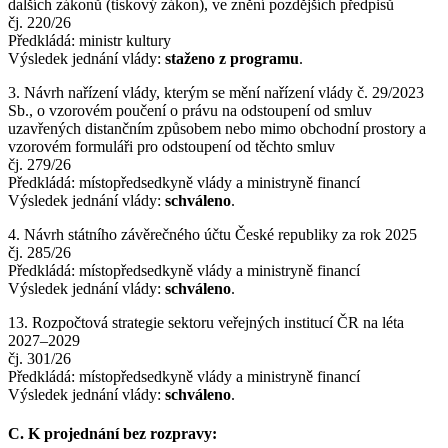
dalších zákonů (tiskový zákon), ve znění pozdějších předpisů
čj. 220/26
Předkládá: ministr kultury
Výsledek jednání vlády:
staženo z programu
.
3. Návrh nařízení vlády, kterým se mění nařízení vlády č. 29/2023
Sb., o vzorovém poučení o právu na odstoupení od smluv
uzavřených distančním způsobem nebo mimo obchodní prostory a
vzorovém formuláři pro odstoupení od těchto smluv
čj. 279/26
Předkládá: místopředsedkyně vlády a ministryně financí
Výsledek jednání vlády:
schváleno
.
4. Návrh státního závěrečného účtu České republiky za rok 2025
čj. 285/26
Předkládá: místopředsedkyně vlády a ministryně financí
Výsledek jednání vlády:
schváleno
.
13. Rozpočtová strategie sektoru veřejných institucí ČR na léta
2027–2029
čj. 301/26
Předkládá: místopředsedkyně vlády a ministryně financí
Výsledek jednání vlády:
schváleno
.
C. K projednání bez rozpravy: