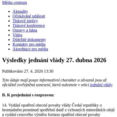
Média centrum
Aktuality
Očekáváné události
Tiskové zprávy
Tiskové konference
Opravy a fakta
Videa
Důležité dokumenty
Kontakty pro média
Akreditace pro média
Výsledky jednání vlády 27. dubna 2026
Publikováno 27. 4. 2026 13:30
Tyto údaje mají pouze informativní charakter a závazná jsou až
oficiálně zveřejněná usnesení, která naleznete v sekci
jednání vlády
.
B. K projednání s rozpravou:
14. Vydání opatření obecné povahy vlády České republiky o
hromadném prominutí spotřební daně z vybraných minerálních olejů
a vydání cenového výměru formou opatření obecné povahy