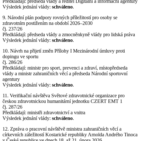
Předkládají: předseda vlády a ředitel Digitální a informační agentury
Výsledek jednání vlády:
schváleno
.
9. Národní plán podpory rovných příležitostí pro osoby se
zdravotním postižením na období 2026–2030
čj. 237/26
Předkládají: předseda vlády a zmocněnkyně vlády pro lidská práva
Výsledek jednání vlády:
schváleno
.
10. Návrh na přijetí změn Přílohy I Mezinárodní úmluvy proti
dopingu ve sportu
čj. 286/26
Předkládají: ministr pro sport‚ prevenci a zdraví, místopředseda
vlády a ministr zahraničních věcí a předseda Národní sportovní
agentury
Výsledek jednání vlády:
schváleno
.
11. Verifikační návštěva Světové zdravotnické organizace pro
českou zdravotnickou humanitární jednotku CZERT EMT 1
čj. 287/26
Předkládají: ministři zdravotnictví a vnitra
Výsledek jednání vlády:
schváleno
.
12. Zpráva o pracovní návštěvě ministra zahraničních věcí a
církevních záležitostí Kostarické republiky Arnolda Andrého Tinoca
v České republice ve dnech 18. až 21. února 2026