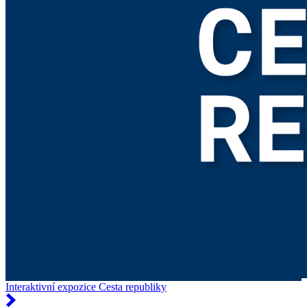
Interaktivní expozice Cesta republiky