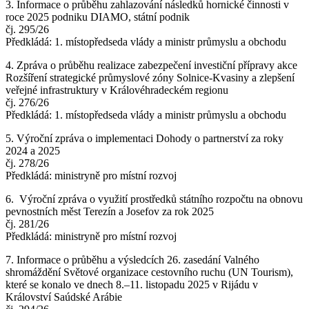
3. Informace o průběhu zahlazování následků hornické činnosti v
roce 2025 podniku DIAMO, státní podnik
čj. 295/26
Předkládá: 1. místopředseda vlády a ministr průmyslu a obchodu
4. Zpráva o průběhu realizace zabezpečení investiční přípravy akce
Rozšíření strategické průmyslové zóny Solnice-Kvasiny a zlepšení
veřejné infrastruktury v Královéhradeckém regionu
čj. 276/26
Předkládá: 1. místopředseda vlády a ministr průmyslu a obchodu
5. Výroční zpráva o implementaci Dohody o partnerství za roky
2024 a 2025
čj. 278/26
Předkládá: ministryně pro místní rozvoj
6. Výroční zpráva o využití prostředků státního rozpočtu na obnovu
pevnostních měst Terezín a Josefov za rok 2025
čj. 281/26
Předkládá: ministryně pro místní rozvoj
7. Informace o průběhu a výsledcích 26. zasedání Valného
shromáždění Světové organizace cestovního ruchu (UN Tourism),
které se konalo ve dnech 8.–11. listopadu 2025 v Rijádu v
Království Saúdské Arábie