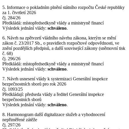
5. Informace o pokladním plnění státního rozpočtu České republiky
za 1. čtvrtletí 2026
čj. 284/26
Předkládá: místopředsedkyně vlády a ministryně financí
Výsledek jednání vlády:
schváleno
.
6. Návrh na zpětvzetí vládního návrhu zákona, kterým se mění
zákon č. 23/2017 Sb., o pravidlech rozpočtové odpovědnosti, ve
znění pozdějších předpisů, a další související zákony (sněmovní tisk
č. 68)
čj. 296/26
Předkládá: místopředsedkyně vlády a ministryně financí
Výsledek jednání vlády:
schváleno
.
7. Návrh usnesení vlády k systemizaci Generální inspekce
bezpečnostních sborů pro rok 2026
čj. 1093/25
Předkládají: předseda vlády a ředitel Generální inspekce
bezpečnostních sborů
Výsledek jednání vlády:
schváleno
.
8. Harmonogram další digitalizace služeb a vyhodnocení
nepřiměřené zátěže
čj. 297/26