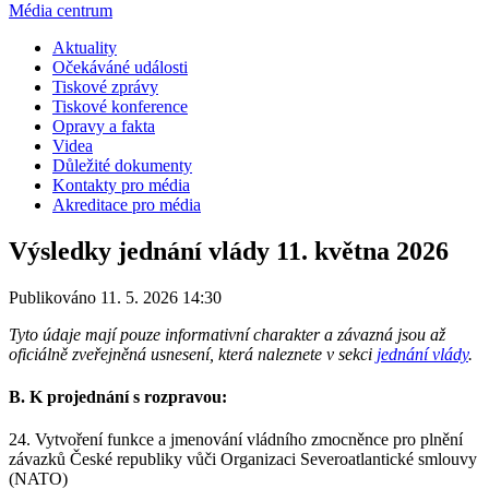
Média centrum
Aktuality
Očekáváné události
Tiskové zprávy
Tiskové konference
Opravy a fakta
Videa
Důležité dokumenty
Kontakty pro média
Akreditace pro média
Výsledky jednání vlády 11. května 2026
Publikováno 11. 5. 2026 14:30
Tyto údaje mají pouze informativní charakter a závazná jsou až
oficiálně zveřejněná usnesení, která naleznete v sekci
jednání vlády
.
B. K projednání s rozpravou:
24. Vytvoření funkce a jmenování vládního zmocněnce pro plnění
závazků České republiky vůči Organizaci Severoatlantické smlouvy
(NATO)