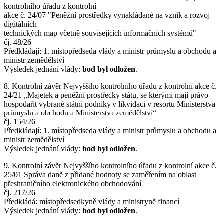
kontrolního úřadu z kontrolní
akce č. 24/07 "Peněžní prostředky vynakládané na vznik a rozvoj
digitálních
technických map včetně souvisejících informačních systémů"
čj. 48/26
Předkládají: 1. místopředseda vlády a ministr průmyslu a obchodu a
ministr zemědělství
Výsledek jednání vlády:
bod byl odložen
.
8. Kontrolní závěr Nejvyššího kontrolního úřadu z kontrolní akce č.
24/21 „Majetek a peněžní prostředky státu, se kterými mají právo
hospodařit vybrané státní podniky v likvidaci v resortu Ministerstva
průmyslu a obchodu a Ministerstva zemědělství“
čj. 154/26
Předkládají: 1. místopředseda vlády a ministr průmyslu a obchodu a
ministr zemědělství
Výsledek jednání vlády:
bod byl odložen
.
9. Kontrolní závěr Nejvyššího kontrolního úřadu z kontrolní akce č.
25/01 Správa daně z přidané hodnoty se zaměřením na oblast
přeshraničního elektronického obchodování
čj. 217/26
Předkládá: místopředsedkyně vlády a ministryně financí
Výsledek jednání vlády:
bod byl odložen
.