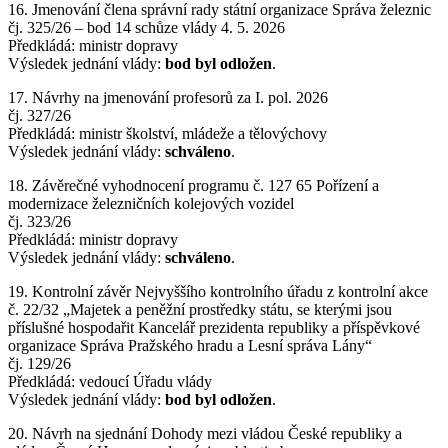
16. Jmenování člena správní rady státní organizace Správa železnic
čj. 325/26 – bod 14 schůze vlády 4. 5. 2026
Předkládá: ministr dopravy
Výsledek jednání vlády:
bod byl odložen
.
17. Návrhy na jmenování profesorů za I. pol. 2026
čj. 327/26
Předkládá: ministr školství, mládeže a tělovýchovy
Výsledek jednání vlády:
schváleno
.
18. Závěrečné vyhodnocení programu č. 127 65 Pořízení a
modernizace železničních kolejových vozidel
čj. 323/26
Předkládá: ministr dopravy
Výsledek jednání vlády:
schváleno
.
19. Kontrolní závěr Nejvyššího kontrolního úřadu z kontrolní akce
č. 22/32 „Majetek a peněžní prostředky státu, se kterými jsou
příslušné hospodařit Kancelář prezidenta republiky a příspěvkové
organizace Správa Pražského hradu a Lesní správa Lány“
čj. 129/26
Předkládá: vedoucí Úřadu vlády
Výsledek jednání vlády:
bod byl odložen
.
20. Návrh na sjednání Dohody mezi vládou České republiky a