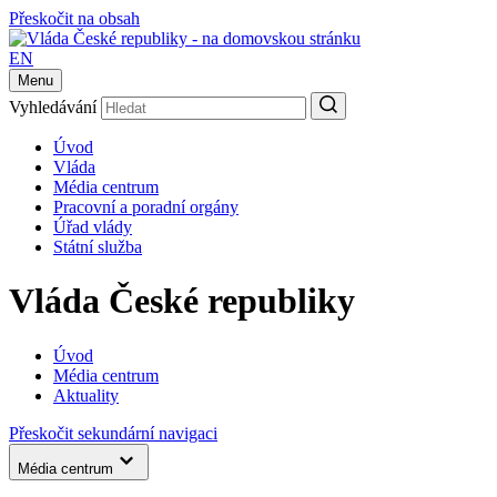
Přeskočit na obsah
EN
Menu
Vyhledávání
Úvod
Vláda
Média centrum
Pracovní a poradní orgány
Úřad vlády
Státní služba
Vláda České republiky
Úvod
Média centrum
Aktuality
Přeskočit sekundární navigaci
Média centrum