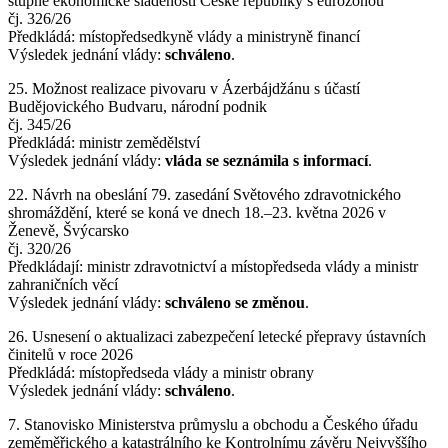
stupně ekonomické sladěnosti České republiky s eurozónou
čj. 326/26
Předkládá: místopředsedkyně vlády a ministryně financí
Výsledek jednání vlády:
schváleno
.
25. Možnost realizace pivovaru v Ázerbájdžánu s účastí
Budějovického Budvaru, národní podnik
čj. 345/26
Předkládá: ministr zemědělství
Výsledek jednání vlády:
vláda se seznámila s informací
.
22. Návrh na obeslání 79. zasedání Světového zdravotnického
shromáždění, které se koná ve dnech 18.–23. května 2026 v
Ženevě, Švýcarsko
čj. 320/26
Předkládají: ministr zdravotnictví a místopředseda vlády a ministr
zahraničních věcí
Výsledek jednání vlády:
schváleno se změnou
.
26. Usnesení o aktualizaci zabezpečení letecké přepravy ústavních
činitelů v roce 2026
Předkládá: místopředseda vlády a ministr obrany
Výsledek jednání vlády:
schváleno
.
7. Stanovisko Ministerstva průmyslu a obchodu a Českého úřadu
zeměměřického a katastrálního ke Kontrolnímu závěru Nejvyššího