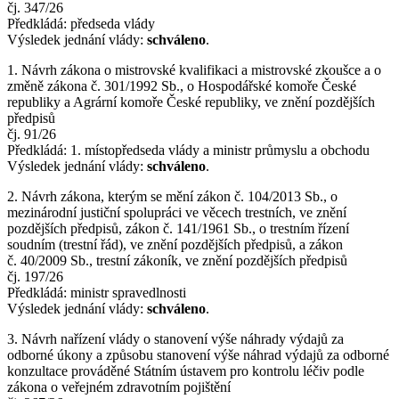
čj. 347/26
Předkládá: předseda vlády
Výsledek jednání vlády:
schváleno
.
1. Návrh zákona o mistrovské kvalifikaci a mistrovské zkoušce a o
změně zákona č. 301/1992 Sb., o Hospodářské komoře České
republiky a Agrární komoře České republiky, ve znění pozdějších
předpisů
čj. 91/26
Předkládá: 1. místopředseda vlády a ministr průmyslu a obchodu
Výsledek jednání vlády:
schváleno
.
2. Návrh zákona, kterým se mění zákon č. 104/2013 Sb., o
mezinárodní justiční spolupráci ve věcech trestních, ve znění
pozdějších předpisů, zákon č. 141/1961 Sb., o trestním řízení
soudním (trestní řád), ve znění pozdějších předpisů, a zákon
č. 40/2009 Sb., trestní zákoník, ve znění pozdějších předpisů
čj. 197/26
Předkládá: ministr spravedlnosti
Výsledek jednání vlády:
schváleno
.
3. Návrh nařízení vlády o stanovení výše náhrady výdajů za
odborné úkony a způsobu stanovení výše náhrad výdajů za odborné
konzultace prováděné Státním ústavem pro kontrolu léčiv podle
zákona o veřejném zdravotním pojištění