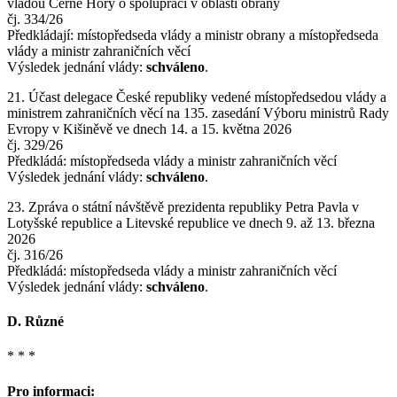
vládou Černé Hory o spolupráci v oblasti obrany
čj. 334/26
Předkládají: místopředseda vlády a ministr obrany a místopředseda
vlády a ministr zahraničních věcí
Výsledek jednání vlády:
schváleno
.
21. Účast delegace České republiky vedené místopředsedou vlády a
ministrem zahraničních věcí na 135. zasedání Výboru ministrů Rady
Evropy v Kišiněvě ve dnech 14. a 15. května 2026
čj. 329/26
Předkládá: místopředseda vlády a ministr zahraničních věcí
Výsledek jednání vlády:
schváleno
.
23. Zpráva o státní návštěvě prezidenta republiky Petra Pavla v
Lotyšské republice a Litevské republice ve dnech 9. až 13. března
2026
čj. 316/26
Předkládá: místopředseda vlády a ministr zahraničních věcí
Výsledek jednání vlády:
schváleno
.
D. Různé
* * *
Pro informaci: