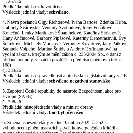
čj. 267/26
Předkládá: ministr zdravotnictví
Výsledek jednání vlády:
schváleno
.
4. Návrh poslanců Olgy Richterové, Ivana Bartoše, Zdeňka Hřiba,
Gabriely Svárovské, Venduly Svobodové, Ireny Ferčíkové
Konečné, Lenky Martínkové Španihelové, Kateřiny Stojanové,
Hany Ančincové, Barbory Pipášové, Kateriny Demetrashvili, Evy
Šrámkové, Michaely Moricové, Veroniky Kovářové, Jany Patkové,
Samuela Volpeho, Martina Šmídy a Andrey Hoffmannové na
vydání zákona, kterým se mění zákon č. 235/2004 Sb., o dani z
přidané hodnoty, ve znění pozdějších předpisů (sněmovní tisk č.
168)
čj. 333/26
Předkládá: ministr spravedlnosti a předseda Legislativní rady vlády
Výsledek jednání vlády:
schváleno negativní stanovisko
.
5. Zapojení České republiky do nástroje Bezpečnostní akce pro
Evropu (SAFE)
čj. 298/26
Předkládá: místopředseda vlády a ministr obrany
Výsledek jednání vlády:
bod byl přerušen
.
6. Změna usnesení vlády ze dne 9. dubna 2025 č. 252 k
vyhodnocení plnění maastrichtských konvergenčních kritérií a