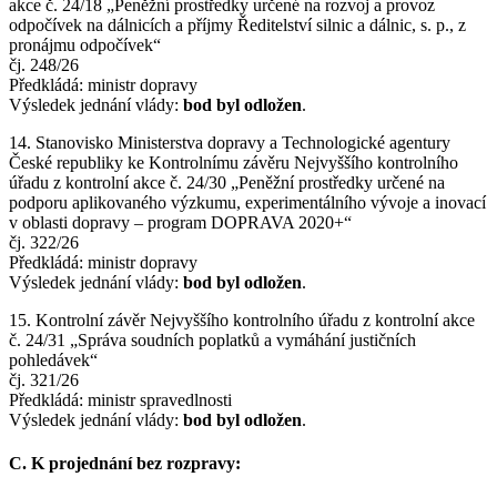
akce č. 24/18 „Peněžní prostředky určené na rozvoj a provoz
odpočívek na dálnicích a příjmy Ředitelství silnic a dálnic, s. p., z
pronájmu odpočívek“
čj. 248/26
Předkládá: ministr dopravy
Výsledek jednání vlády:
bod byl odložen
.
14. Stanovisko Ministerstva dopravy a Technologické agentury
České republiky ke Kontrolnímu závěru Nejvyššího kontrolního
úřadu z kontrolní akce č. 24/30 „Peněžní prostředky určené na
podporu aplikovaného výzkumu, experimentálního vývoje a inovací
v oblasti dopravy – program DOPRAVA 2020+“
čj. 322/26
Předkládá: ministr dopravy
Výsledek jednání vlády:
bod byl odložen
.
15. Kontrolní závěr Nejvyššího kontrolního úřadu z kontrolní akce
č. 24/31 „Správa soudních poplatků a vymáhání justičních
pohledávek“
čj. 321/26
Předkládá: ministr spravedlnosti
Výsledek jednání vlády:
bod byl odložen
.
C. K projednání bez rozpravy: