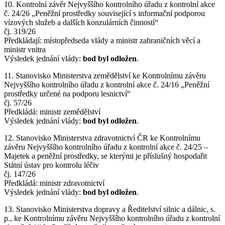
10. Kontrolní závěr Nejvyššího kontrolního úřadu z kontrolní akce
č. 24/26 „Peněžní prostředky související s informační podporou
vízových služeb a dalších konzulárních činností“
čj. 319/26
Předkládají: místopředseda vlády a ministr zahraničních věcí a
ministr vnitra
Výsledek jednání vlády:
bod byl odložen
.
11. Stanovisko Ministerstva zemědělství ke Kontrolnímu závěru
Nejvyššího kontrolního úřadu z kontrolní akce č. 24/16 „Peněžní
prostředky určené na podporu lesnictví“
čj. 57/26
Předkládá: ministr zemědělství
Výsledek jednání vlády:
bod byl odložen
.
12. Stanovisko Ministerstva zdravotnictví ČR ke Kontrolnímu
závěru Nejvyššího kontrolního úřadu z kontrolní akce č. 24/25 –
Majetek a peněžní prostředky, se kterými je příslušný hospodařit
Státní ústav pro kontrolu léčiv
čj. 147/26
Předkládá: ministr zdravotnictví
Výsledek jednání vlády:
bod byl odložen
.
13. Stanovisko Ministerstva dopravy a Ředitelství silnic a dálnic, s.
p., ke Kontrolnímu závěru Nejvyššího kontrolního úřadu z kontrolní