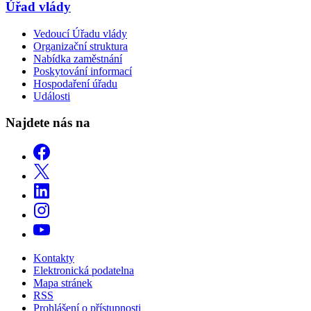
Úřad vlády
Vedoucí Úřadu vlády
Organizační struktura
Nabídka zaměstnání
Poskytování informací
Hospodaření úřadu
Události
Najdete nás na
Kontakty
Elektronická podatelna
Mapa stránek
RSS
Prohlášení o přístupnosti