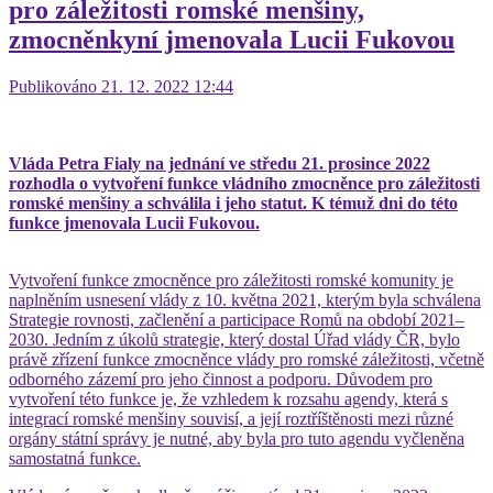
pro záležitosti romské menšiny,
zmocněnkyní jmenovala Lucii Fukovou
Publikováno 21. 12. 2022 12:44
Vláda Petra Fialy na jednání ve středu 21. prosince 2022
rozhodla o vytvoření funkce vládního zmocněnce pro záležitosti
romské menšiny a schválila i jeho statut. K témuž dni do této
funkce jmenovala Lucii Fukovou.
Vytvoření funkce zmocněnce pro záležitosti romské komunity je
naplněním usnesení vlády z 10. května 2021, kterým byla schválena
Strategie rovnosti, začlenění a participace Romů na období 2021–
2030. Jedním z úkolů strategie, který dostal Úřad vlády ČR, bylo
právě zřízení funkce zmocněnce vlády pro romské záležitosti, včetně
odborného zázemí pro jeho činnost a podporu. Důvodem pro
vytvoření této funkce je, že vzhledem k rozsahu agendy, která s
integrací romské menšiny souvisí, a její roztříštěnosti mezi různé
orgány státní správy je nutné, aby byla pro tuto agendu vyčleněna
samostatná funkce.