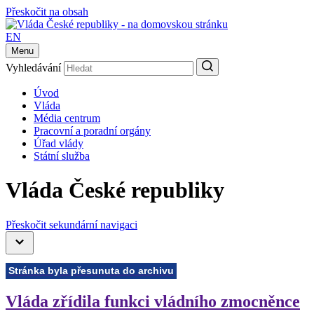
Přeskočit na obsah
EN
Menu
Vyhledávání
Úvod
Vláda
Média centrum
Pracovní a poradní orgány
Úřad vlády
Státní služba
Vláda České republiky
Přeskočit sekundární navigaci
Stránka byla přesunuta do archivu
Vláda zřídila funkci vládního zmocněnce