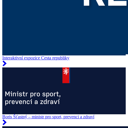
Interaktivní expozice Cesta republiky
Boris Šťastný – ministr pro sport, prevenci a zdraví