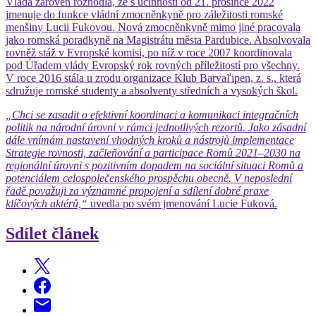
Vláda zároveň rozhodla, že s účinností od 21. prosince 2022
jmenuje do funkce vládní zmocněnkyně pro záležitosti romské
menšiny Lucii Fukovou. Nová zmocněnkyně mimo jiné pracovala
jako romská poradkyně na Magistrátu města Pardubice. Absolvovala
rovněž stáž v Evropské komisi, po níž v roce 2007 koordinovala
pod Úřadem vlády Evropský rok rovných příležitostí pro všechny.
V roce 2016 stála u zrodu organizace Klub Barvaľipen, z. s., která
sdružuje romské studenty a absolventy středních a vysokých škol.
„Chci se zasadit o efektivní koordinaci a komunikaci integračních
politik na národní úrovni v rámci jednotlivých rezortů. Jako zásadní
dále vnímám nastavení vhodných kroků a nástrojů implementace
Strategie rovnosti, začleňování a participace Romů 2021–2030 na
regionální úrovni s pozitivním dopadem na sociální situaci Romů a
potenciálem celospolečenského prospěchu obecně. V neposlední
řadě považuji za významné propojení a sdílení dobré praxe
klíčových aktérů,“
uvedla po svém jmenování Lucie Fuková.
Sdílet článek