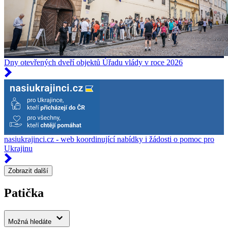
Dny otevřených dveří objektů Úřadu vlády v roce 2026
nasiukrajinci.cz - web koordinující nabídky i žádosti o pomoc pro
Ukrajinu
Zobrazit další
Patička
Možná hledáte