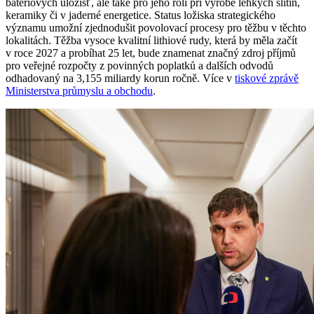
bateriových úložišť, ale také pro jeho roli při výrobě lehkých slitin,
keramiky či v jaderné energetice. Status ložiska strategického
významu umožní zjednodušit povolovací procesy pro těžbu v těchto
lokalitách. Těžba vysoce kvalitní lithiové rudy, která by měla začít
v roce 2027 a probíhat 25 let, bude znamenat značný zdroj příjmů
pro veřejné rozpočty z povinných poplatků a dalších odvodů
odhadovaný na 3,155 miliardy korun ročně. Více v
tiskové zprávě
Ministerstva průmyslu a obchodu
.