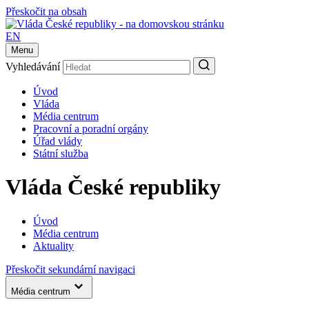
Přeskočit na obsah
EN
Menu
Vyhledávání
Úvod
Vláda
Média centrum
Pracovní a poradní orgány
Úřad vlády
Státní služba
Vláda České republiky
Úvod
Média centrum
Aktuality
Přeskočit sekundární navigaci
Média centrum