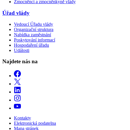
Zmocněnci a zmocněnkyně vlády
Úřad vlády
Vedoucí Úřadu vlády
Organizační struktura
Nabídka zaměstnání
Poskytování informací
Hospodaření úřadu
Události
Najdete nás na
Kontakty
Elektronická podatelna
Mapa stránek