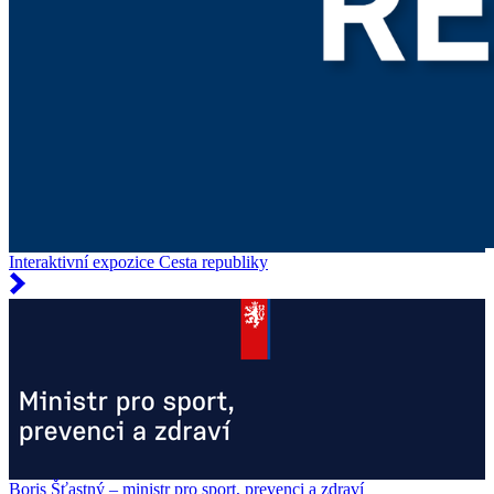
Interaktivní expozice Cesta republiky
Boris Šťastný – ministr pro sport, prevenci a zdraví