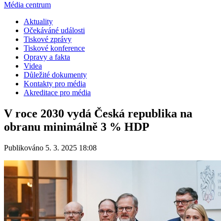
Média centrum
Aktuality
Očekáváné události
Tiskové zprávy
Tiskové konference
Opravy a fakta
Videa
Důležité dokumenty
Kontakty pro média
Akreditace pro média
V roce 2030 vydá Česká republika na
obranu minimálně 3 % HDP
Publikováno 5. 3. 2025 18:08