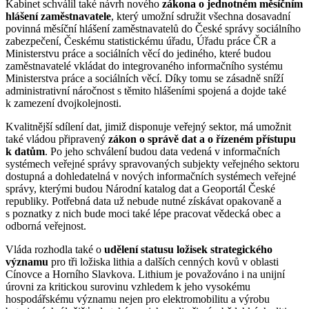
Kabinet schválil také návrh nového
zákona o jednotném měsíčním
hlášení zaměstnavatele
, který umožní sdružit všechna dosavadní
povinná měsíční hlášení zaměstnavatelů do České správy sociálního
zabezpečení, Českému statistickému úřadu, Úřadu práce ČR a
Ministerstvu práce a sociálních věcí do jediného, které budou
zaměstnavatelé vkládat do integrovaného informačního systému
Ministerstva práce a sociálních věcí. Díky tomu se zásadně sníží
administrativní náročnost s těmito hlášeními spojená a dojde také
k zamezení dvojkolejnosti.
Kvalitnější sdílení dat, jimiž disponuje veřejný sektor, má umožnit
také vládou připravený
zákon o správě dat a o řízeném přístupu
k datům
. Po jeho schválení budou data vedená v informačních
systémech veřejné správy spravovaných subjekty veřejného sektoru
dostupná a dohledatelná v nových informačních systémech veřejné
správy, kterými budou Národní katalog dat a Geoportál České
republiky. Potřebná data už nebude nutné získávat opakovaně a
s poznatky z nich bude moci také lépe pracovat vědecká obec a
odborná veřejnost.
Vláda rozhodla také o
udělení statusu ložisek strategického
významu
pro tři ložiska lithia a dalších cenných kovů v oblasti
Cínovce a Horního Slavkova. Lithium je považováno i na unijní
úrovni za kritickou surovinu vzhledem k jeho vysokému
hospodářskému významu nejen pro elektromobilitu a výrobu