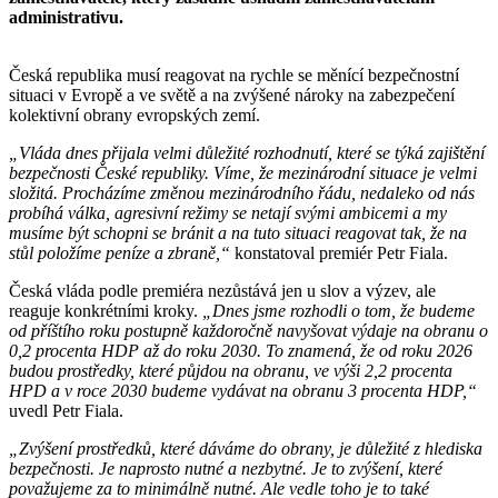
administrativu.
Česká republika musí reagovat na rychle se měnící bezpečnostní
situaci v Evropě a ve světě a na zvýšené nároky na zabezpečení
kolektivní obrany evropských zemí.
„Vláda dnes přijala velmi důležité rozhodnutí, které se týká zajištění
bezpečnosti České republiky. Víme, že mezinárodní situace je velmi
složitá. Procházíme změnou mezinárodního řádu, nedaleko od nás
probíhá válka, agresivní režimy se netají svými ambicemi a my
musíme být schopni se bránit a na tuto situaci reagovat tak, že na
stůl položíme peníze a zbraně,“
konstatoval premiér Petr Fiala.
Česká vláda podle premiéra nezůstává jen u slov a výzev, ale
reaguje konkrétními kroky.
„Dnes jsme rozhodli o tom, že budeme
od příštího roku postupně každoročně navyšovat výdaje na obranu o
0,2 procenta HDP až do roku 2030. To znamená, že od roku 2026
budou prostředky, které půjdou na obranu, ve výši 2,2 procenta
HPD a v roce 2030 budeme vydávat na obranu 3 procenta HDP,“
uvedl Petr Fiala.
„Zvýšení prostředků, které dáváme do obrany, je důležité z hlediska
bezpečnosti. Je naprosto nutné a nezbytné. Je to zvýšení, které
považujeme za to minimálně nutné. Ale vedle toho je to také