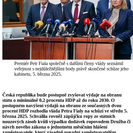
Premiér Petr Fiala společně s dalšími členy vlády seznámil
veřejnost s nejdůležitějšími body právě skončené schůze jeho
kabinetu, 5. března 2025.
Česká republika bude postupně zvyšovat výdaje na obranu
státu o minimálně 0,2 procenta HDP až do roku 2030. O
postupném navýšení výdajů na obranu ze současných dvou
procent HDP rozhodla vláda Petra Fialy na schůzi ve středu 5.
března 2025. Schválila rovněž zápůjčku ropy ze státních
nouzových zásob kvůli výpadku dodávek ropovodem Družba či
návrh nového zákona o jednotném měsíčním hlášení
zaměstnavatele, který zásadně usnadní zaměstnavatelům