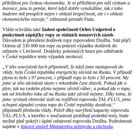
příležitost pro českou ekonomiku. Je to příležitost pro náš výzkum a
inovace, jsou to peníze, které když dobře vynaložíme, tak z toho
budeme mít prospěch nejen v oblasti bezpečnosti, ale i v oblasti
ekonomického rozvoje,“
zdůraznil premiér Fiala.
Vláda schválila také
žádost společnosti Orlen Unipetrol o
poskytnutí zápůjčky ropy ze státních nouzových zásob
.
Důvodem je přerušení dodávek ropy ropovodem Družba. Stát půjčí
Orlenu až 330 000 tun ropy na pokrytí výpadku dodávek do
rafinerie v Litvínově. Dodávky pohonných hmot pro odběratele
v České republice tento výpadek neohrozí.
„V této souvislosti bych připomněl, že když jsme nastupovali do
vlády, byla Česká republika energeticky závislá na Rusku. V případě
plynu to bylo z 97 procent, v případě ropy to bylo z 50 procent. My
jsme se této závislosti skoro v rekordním čase zbavili. Pokud jde o
plyn, tak na ruském plynu nejsme závislí vůbec, a pokud jde o ropu,
tak od letošního roku už na Rusku také závislí nejsme. Díky tomu, že
jsme vyvinuli obrovské úsilí na rozšíření ropovodu TAL-PLUS, jsme
schopni západní cestou ropu do České republiky dostávat,“
připomněl předseda vlády. Právě díky navýšení kapacity ropovodu
TAL-PLUS, u kterého v současnosti probíhají poslední testy, bude
možné plně pokrýt i úplné odstavení ropovodu Družba. Podrobnosti
najdete v
tiskové zprávě Ministerstva průmyslu a obchodu
.