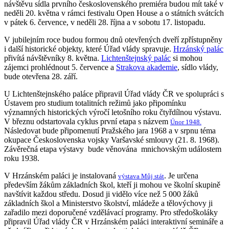
návštěvu sídla prvního československého premiéra budou mít také v
neděli 20. května v rámci festivalu Open House a o státních svátcích
v pátek 6. července, v neděli 28. října a v sobotu 17. listopadu.
V jubilejním roce budou formou dnů otevřených dveří zpřístupněny
i další historické objekty, které Úřad vlády spravuje.
Hrzánský palác
přivítá návštěvníky 8. května.
Lichtenštejnský palác
si mohou
zájemci prohlédnout 5. července a
Strakova akademie
, sídlo vlády,
bude otevřena 28. září.
U Lichtenštejnského paláce připravil Úřad vlády ČR ve spolupráci s
Ústavem pro studium totalitních režimů jako připomínku
významných historických výročí letošního roku čtyřdílnou výstavu.
V březnu odstartovala cyklus první etapa s názvem
Únor 1948.
Následovat bude připomenutí Pražského jara 1968 a v srpnu téma
okupace Československa vojsky Varšavské smlouvy (21. 8. 1968).
Závěrečná etapa výstavy bude věnována mnichovským událostem
roku 1938.
V Hrzánském paláci je instalovaná
. Je určena
výstava Můj stát
především žákům základních škol, kteří ji mohou ve školní skupině
navštívit každou středu. Dosud ji vidělo více než 5 000 žáků
základních škol a Ministerstvo školství, mládeže a tělovýchovy ji
zařadilo mezi doporučené vzdělávací programy. Pro středoškoláky
připravil Úřad vlády ČR v Hrzánském paláci interaktivní semináře a