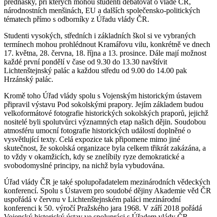
přednášky, při kterých mohou studenti debatovat o vládě ČR,
národnostních menšinách, EU a dalších společensko-politických
tématech přímo s odborníky z Úřadu vlády ČR.
Studenti vysokých, středních i základních škol si ve vybraných
termínech mohou prohlédnout Kramářovu vilu, konkrétně ve dnech
17. května, 28. června, 18. října a 13. prosince. Dále mají možnost
každé první pondělí v čase od 9.30 do 13.30 navštívit
Lichtenštejnský palác a každou středu od 9.00 do 14.00 pak
Hrzánský palác.
Kromě toho Úřad vlády spolu s Vojenským historickým ústavem
připravil výstavu Pod sokolskými prapory. Jejím základem budou
velkoformátové fotografie historických sokolských praporů, jejichž
nositelé byli spolutvůrci významných etap našich dějin. Soudobou
atmosféru umocní fotografie historických událostí doplněné o
vysvětlující texty. Celá expozice tak připomene mimo jiné
skutečnost, že sokolská organizace byla celkem třikrát zakázána, a
to vždy v okamžicích, kdy se znelíbily ryze demokratické a
svobodomyslné principy, na nichž byla vybudována.
Úřad vlády ČR je také spolupořadatelem mezinárodních vědeckých
konferencí. Spolu s Ústavem pro soudobé dějiny Akademie věd ČR
uspořádá v červnu v Lichtenštejnském paláci mezinárodní
konferenci k 50. výročí Pražského jara 1968. V září 2018 pořádá
Vojenský historický ústav ve spolupráci s Úřadem vlády ČR