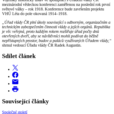
mezinárodní vědeckou konferenci zaměřenou na poslední rok první
světové války – rok 1918. Konference bude završením projektu
VHÚ Léta do pole okovaná 1914–1918.
„Úřad vlády ČR
plní úkoly související s odborným, organizačním a
technickým zabezpečením činnosti vlády a jejích orgánů. Republika
je věc veřejná, proto každým rokem rozšiřuje úřad počty dnů
otevřených dveří, aby se návštěvníci mohli podívat do běžně
nepřístupných prostor, budov a paláců využívaných Úřadem vlády,“
shrnul vedoucí Úřadu vlády ČR Radek Augustin.
Sdílet článek
Související články
Společné století