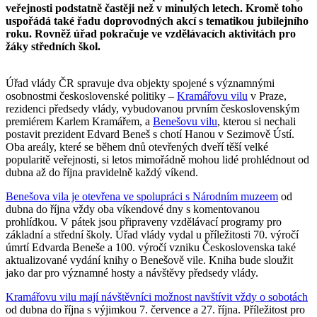
veřejnosti podstatně častěji než v minulých letech. Kromě toho
uspořádá také řadu doprovodných akcí s tematikou jubilejního
roku. Rovněž úřad pokračuje ve vzdělávacích aktivitách pro
žáky středních škol.
Úřad vlády ČR spravuje dva objekty spojené s významnými
osobnostmi československé politiky –
Kramářovu vilu
v Praze,
rezidenci předsedy vlády, vybudovanou prvním československým
premiérem Karlem Kramářem, a
Benešovu vilu
, kterou si nechali
postavit prezident Edvard Beneš s chotí Hanou v Sezimově Ústí.
Oba areály, které se během dnů otevřených dveří těší velké
popularitě veřejnosti, si letos mimořádně mohou lidé prohlédnout od
dubna až do října pravidelně každý víkend.
Benešova vila je otevřena ve spolupráci s Národním muzeem
od
dubna do října vždy oba víkendové dny s komentovanou
prohlídkou. V pátek jsou připraveny vzdělávací programy pro
základní a střední školy. Úřad vlády vydal u příležitosti 70. výročí
úmrtí Edvarda Beneše a 100. výročí vzniku Československa také
aktualizované vydání knihy o Benešově vile. Kniha bude sloužit
jako dar pro významné hosty a návštěvy předsedy vlády.
Kramářovu vilu mají návštěvníci možnost navštívit vždy o sobotách
od dubna do října s výjimkou 7. července a 27. října. Příležitost pro