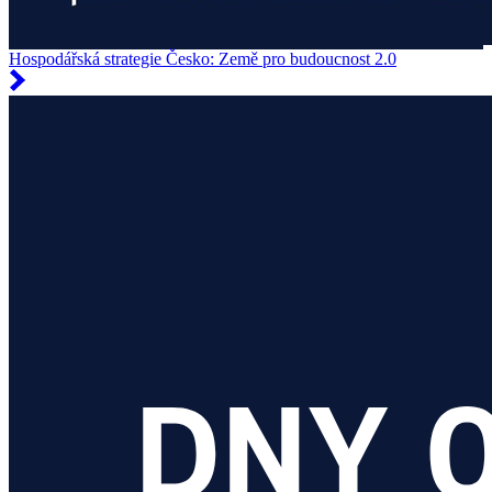
Hospodářská strategie Česko: Země pro budoucnost 2.0