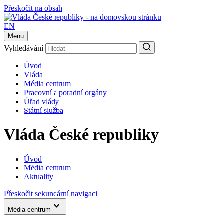
Přeskočit na obsah
EN
Menu
Vyhledávání
Úvod
Vláda
Média centrum
Pracovní a poradní orgány
Úřad vlády
Státní služba
Vláda České republiky
Úvod
Média centrum
Aktuality
Přeskočit sekundární navigaci
Média centrum