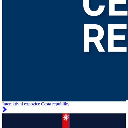
Interaktivní expozice Cesta republiky