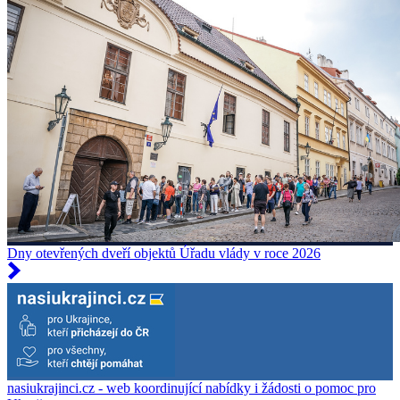
Dny otevřených dveří objektů Úřadu vlády v roce 2026
nasiukrajinci.cz - web koordinující nabídky i žádosti o pomoc pro