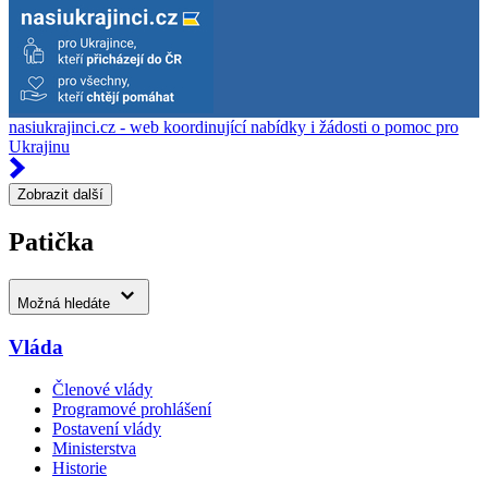
nasiukrajinci.cz - web koordinující nabídky i žádosti o pomoc pro
Ukrajinu
Zobrazit další
Patička
Možná hledáte
Vláda
Členové vlády
Programové prohlášení
Postavení vlády
Ministerstva
Historie