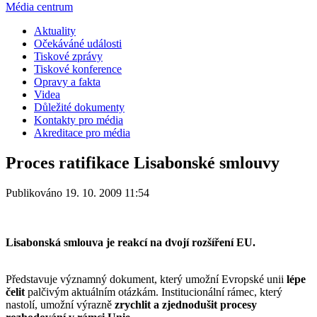
Média centrum
Aktuality
Očekáváné události
Tiskové zprávy
Tiskové konference
Opravy a fakta
Videa
Důležité dokumenty
Kontakty pro média
Akreditace pro média
Proces ratifikace Lisabonské smlouvy
Publikováno 19. 10. 2009 11:54
Lisabonská smlouva je reakcí na dvojí rozšíření EU.
Představuje významný dokument, který umožní Evropské unii
lépe
čelit
palčivým aktuálním otázkám. Institucionální rámec, který
nastolí, umožní výrazně
zrychlit a zjednodušit procesy