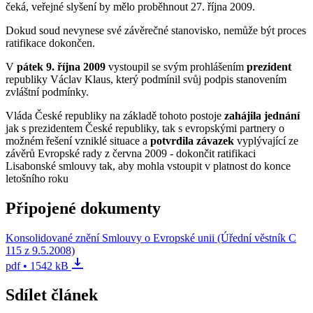
čeká, veřejné slyšení by mělo proběhnout 27. října 2009.
Dokud soud nevynese své závěrečné stanovisko, nemůže být proces
ratifikace dokončen.
V
pátek 9. října 2009
vystoupil se svým prohlášením
prezident
republiky Václav Klaus, který podmínil svůj podpis stanovením
zvláštní podmínky.
Vláda České republiky na základě tohoto postoje
zahájila jednání
jak s prezidentem České republiky, tak s evropskými partnery o
možném řešení vzniklé situace a
potvrdila závazek
vyplývající ze
závěrů Evropské rady z června 2009 - dokončit ratifikaci
Lisabonské smlouvy tak, aby mohla vstoupit v platnost do konce
letošního roku
Připojené dokumenty
Konsolidované znění Smlouvy o Evropské unii (Úřední věstník C
115 z 9.5.2008)
pdf • 1542 kB
Sdílet článek