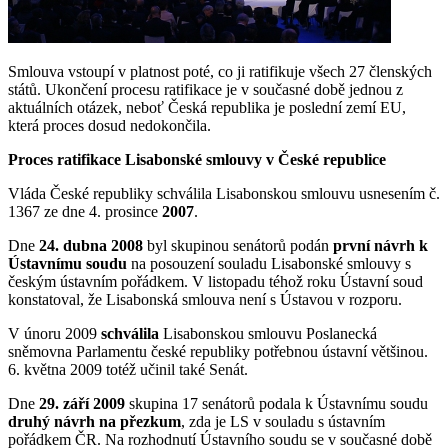
Smlouva vstoupí v platnost poté, co ji ratifikuje všech 27 členských
států. Ukončení procesu ratifikace je v současné době jednou z
aktuálních otázek, neboť Česká republika je poslední zemí EU,
která proces dosud nedokončila.
Proces ratifikace Lisabonské smlouvy v České republice
Vláda České republiky schválila Lisabonskou smlouvu usnesením č.
1367 ze dne 4. prosince
2007
.
Dne
24. dubna 2008
byl skupinou senátorů podán
první návrh k
Ústavnímu soudu
na posouzení souladu Lisabonské smlouvy s
českým ústavním pořádkem. V listopadu téhož roku Ústavní soud
konstatoval, že Lisabonská smlouva není s Ústavou v rozporu.
V únoru 2009
schválila
Lisabonskou smlouvu Poslanecká
sněmovna Parlamentu české republiky potřebnou ústavní většinou.
6. května 2009 totéž učinil také Senát.
Dne
29. září 2009
skupina 17 senátorů podala k Ústavnímu soudu
druhý návrh na přezkum
, zda je LS v souladu s ústavním
pořádkem ČR. Na rozhodnutí Ústavního soudu se v současné době