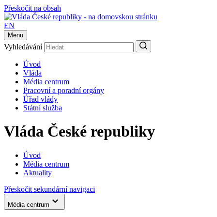
Přeskočit na obsah
EN
Menu
Vyhledávání
Úvod
Vláda
Média centrum
Pracovní a poradní orgány
Úřad vlády
Státní služba
Vláda České republiky
Úvod
Média centrum
Aktuality
Přeskočit sekundární navigaci
Média centrum