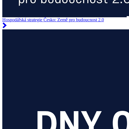
Hospodářská strategie Česko: Země pro budoucnost 2.0