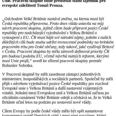
Unie. Pracovní skupině bude předsedat státní tajemník pro
evropské záležitosti Tomáš Prouza.
„Odchodem Velké Británie nastává změna, na kterou musí být
Česká republika připravena. Proto dnes vláda ustavila na můj
návrh pracovní skupinu, jejímž cílem bude připravit pozici České
republiky pro nadcházející vyjednávání s Velkou Británií o
vystoupení z EU. ČR musí hájit své národní zájmy, jedním z našich
důležitých cílů bude snaha udržet rovnocenné podmínky na britském
pracovním trhu pro české občany, tedy takové, jaké využívají Britové
v Česku.
Pracovní skupina by měla zároveň definovat priority ČR
pro budoucí podobu EU, včetně návrhů nutných reforem, kterými
musí Unie projít,“
uvedl ke zřízení pracovní skupiny premiér
Bohuslav Sobotka.
V Pracovní skupině by měli zasednout zástupci jednotlivých
ministerstev, hospodářských a sociálních partnerů. Společně by měli
přijít s návrhem vyjednávací pozice České republiky pro rozchod
Evropské unie s Velkou Británií a další nastavení vzájemných
vztahů. Jednání mezi Evropskou unií a Velkou Británií začnou po
oficiálním oznámení Velké Británie odejít a očekává se, že to Velká
Británie učiní letos na podzim po sestavení nové vlády.
Cílem Evropy by podle české vlády mělo být opět nastartovat
konvergenci uvnitř členských států i mezi nimi navzájem. Státní