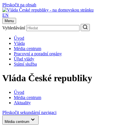
Přeskočit na obsah
EN
Menu
Vyhledávání
Úvod
Vláda
Média centrum
Pracovní a poradní orgány
Úřad vlády
Státní služba
Vláda České republiky
Úvod
Média centrum
Aktuality
Přeskočit sekundární navigaci
Média centrum