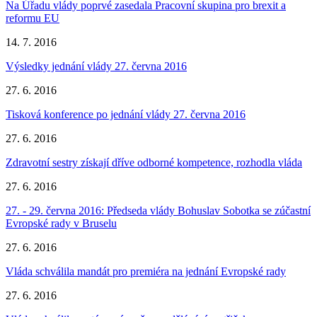
Na Úřadu vlády poprvé zasedala Pracovní skupina pro brexit a
reformu EU
14. 7. 2016
Výsledky jednání vlády 27. června 2016
27. 6. 2016
Tisková konference po jednání vlády 27. června 2016
27. 6. 2016
Zdravotní sestry získají dříve odborné kompetence, rozhodla vláda
27. 6. 2016
27. - 29. června 2016: Předseda vlády Bohuslav Sobotka se zúčastní
Evropské rady v Bruselu
27. 6. 2016
Vláda schválila mandát pro premiéra na jednání Evropské rady
27. 6. 2016