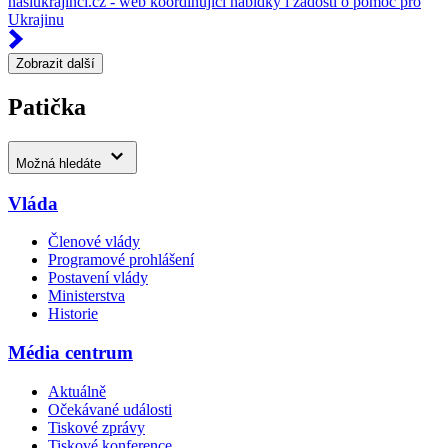
nasiukrajinci.cz - web koordinující nabídky i žádosti o pomoc pro
Ukrajinu
Zobrazit další
Patička
Možná hledáte
Vláda
Členové vlády
Programové prohlášení
Postavení vlády
Ministerstva
Historie
Média centrum
Aktuálně
Očekávané události
Tiskové zprávy
Tiskové konference