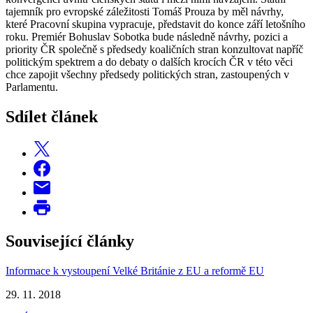
tajemník pro evropské záležitosti Tomáš Prouza by měl návrhy,
které Pracovní skupina vypracuje, představit do konce září letošního
roku. Premiér Bohuslav Sobotka bude následně návrhy, pozici a
priority ČR společně s předsedy koaličních stran konzultovat napříč
politickým spektrem a do debaty o dalších krocích ČR v této věci
chce zapojit všechny předsedy politických stran, zastoupených v
Parlamentu.
Sdílet článek
Související články
Informace k vystoupení Velké Británie z EU a reformě EU
29. 11. 2018