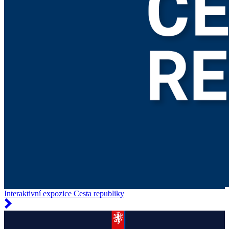
Interaktivní expozice Cesta republiky