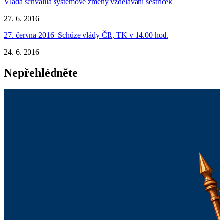
Vláda schválila systémové změny vzdělávání sestřiček
27. 6. 2016
27. června 2016: Schůze vlády ČR, TK v 14.00 hod.
24. 6. 2016
Nepřehlédněte