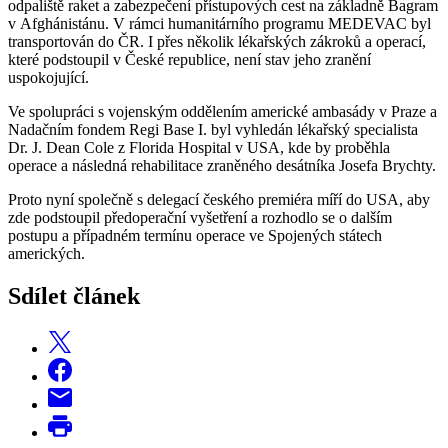
odpaliště raket a zabezpečení přístupových cest na základně Bagram
v Afghánistánu. V rámci humanitárního programu MEDEVAC byl
transportován do ČR. I přes několik lékařských zákroků a operací,
které podstoupil v České republice, není stav jeho zranění
uspokojující.
Ve spolupráci s vojenským oddělením americké ambasády v Praze a
Nadačním fondem Regi Base I. byl vyhledán lékařský specialista
Dr. J. Dean Cole z Florida Hospital v USA, kde by proběhla
operace a následná rehabilitace zraněného desátníka Josefa Brychty.
Proto nyní společně s delegací českého premiéra míří do USA, aby
zde podstoupil předoperační vyšetření a rozhodlo se o dalším
postupu a případném termínu operace ve Spojených státech
amerických.
Sdílet článek