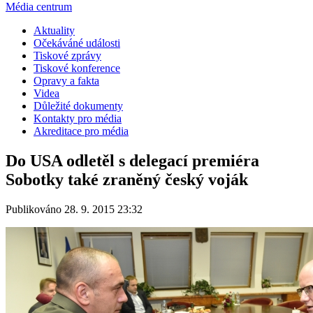
Média centrum
Aktuality
Očekáváné události
Tiskové zprávy
Tiskové konference
Opravy a fakta
Videa
Důležité dokumenty
Kontakty pro média
Akreditace pro média
Do USA odletěl s delegací premiéra
Sobotky také zraněný český voják
Publikováno 28. 9. 2015 23:32