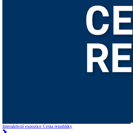
Interaktivní expozice Cesta republiky