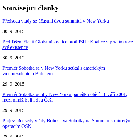
Související články
Předseda vlády se účastnil dvou summitů v New Yorku
30. 9. 2015
Prohlášení členů Globální koalice proti ISIL: Koalice v prvním roce
své existence
30. 9. 2015
Premiér Sobotka se v New Yorku setkal s americkým
viceprezidentem Bidenem
29. 9. 2015
Premiér Sobotka uctil v New Yorku památku obětí 11. září 2001,
mezi nimiž byli i dva Češi
29. 9. 2015
Projev předsedy vlády Bohuslava Sobotky na Summitu k mírovým
operacím OSN
28. 9. 2015