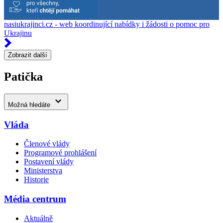
nasiukrajinci.cz - web koordinující nabídky i žádosti o pomoc pro
Ukrajinu
Zobrazit další
Patička
Možná hledáte
Vláda
Členové vlády
Programové prohlášení
Postavení vlády
Ministerstva
Historie
Média centrum
Aktuálně