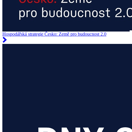
Hospodářská strategie Česko: Země pro budoucnost 2.0