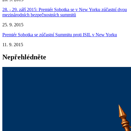
28. - 29. září 2015: Premiér Sobotka se v New Yorku zúčastní dvou
mezinárodních bezpečnostních summitů
25. 9. 2015
Premiér Sobotka se zúčastní Summitu proti ISIL v New Yorku
11. 9. 2015
Nepřehlédněte