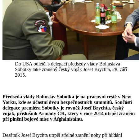
Do USA odletěl s delegací předsedy vlády Bohuslava
Sobotky také zraněný český voják Josef Brychta, 28. září
2015.
Předseda vlády Bohuslav Sobotka je na pracovní cestě v New
Yorku, kde se účastní dvou bezpečnostních summitů. Součástí
delegace premiéra Sobotky je rovněž Josef Brychta, český
voják, příslušník Armády ČR, který v roce 2014 utrpěl zranění
při plnění bojové mise v Afghánistánu.
Desátník Josef Brychta utrpěl střelné zranění nohy při hlídání