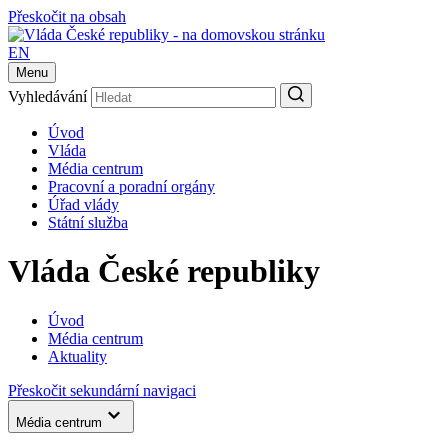
Přeskočit na obsah
EN
Menu
Vyhledávání
Úvod
Vláda
Média centrum
Pracovní a poradní orgány
Úřad vlády
Státní služba
Vláda České republiky
Úvod
Média centrum
Aktuality
Přeskočit sekundární navigaci
Média centrum