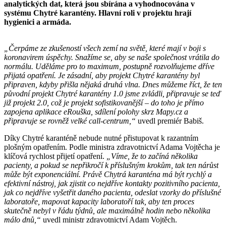
analytických dat, která jsou sbírána a vyhodnocována v
systému Chytré karantény. Hlavní roli v projektu hrají
hygienici a armáda.
„Čerpáme ze zkušeností všech zemí na světě, které mají v boji s
koronavirem úspěchy. Snažíme se, aby se naše společnost vrátila do
normálu. Uděláme pro to maximum, postupně rozvolňujeme dříve
přijatá opatření. Je zásadní, aby projekt Chytré karantény byl
připraven, kdyby přišla nějaká druhá vlna. Dnes můžeme říct, že ten
původní projekt Chytré karantény 1.0 jsme zvládli, připravuje se teď
již projekt 2.0, což je projekt sofistikovanější – do toho je přímo
zapojena aplikace eRouška, sdílení polohy skrz Mapy.cz a
připravuje se rovněž velké call-centrum,“
uvedl premiér Babiš.
Díky Chytré karanténě nebude nutné přistupovat k razantním
plošným opatřením. Podle ministra zdravotnictví Adama Vojtěcha je
klíčová rychlost přijetí opatření.
„Víme, že to začíná několika
pacienty, a pokud se nepřikročí k příslušným krokům, tak ten nárůst
může být exponenciální. Právě Chytrá karanténa má být rychlý a
efektivní nástroj, jak zjistit co nejdříve kontakty pozitivního pacienta,
jak co nejdříve vyšetřit daného pacienta, odeslat vzorky do příslušné
laboratoře, mapovat kapacity laboratoří tak, aby ten proces
skutečně nebyl v řádu týdnů, ale maximálně hodin nebo několika
málo dnů,“
uvedl ministr zdravotnictví Adam Vojtěch.