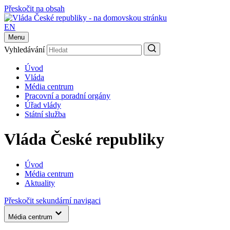
Přeskočit na obsah
EN
Menu
Vyhledávání
Úvod
Vláda
Média centrum
Pracovní a poradní orgány
Úřad vlády
Státní služba
Vláda České republiky
Úvod
Média centrum
Aktuality
Přeskočit sekundární navigaci
Média centrum