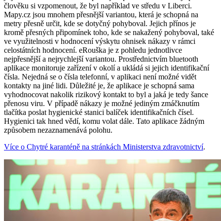
člověku si vzpomenout, že byl například ve středu v Liberci.
Mapy.cz jsou mnohem přesnější variantou, která je schopná na
metry přesně určit, kde se dotyčný pohyboval. Jejich přínos je
kromě přesných připomínek toho, kde se nakažený pohyboval, také
ve využitelnosti v hodnocení výskytu ohnisek nákazy v rámci
celostátních hodnocení. eRouška je z pohledu jednotlivce
nejpřesnější a nejrychlejší variantou. Prostřednictvím bluetooth
aplikace monitoruje zařízení v okolí a ukládá si jejich identifikační
čísla. Nejedná se o čísla telefonní, v aplikaci není možné vidět
kontakty na jiné lidi. Důležité je, že aplikace je schopná sama
vyhodnocovat nakolik rizikový kontakt to byl a jaká je tedy šance
přenosu viru. V případě nákazy je možné jediným zmáčknutím
tlačítka poslat hygienické stanici balíček identifikačních čísel.
Hygienici tak hned vědí, komu volat dále. Tato aplikace žádným
způsobem nezaznamenává polohu.
Více o Chytré karanténě na stránkách Ministerstva zdravotnictví
.