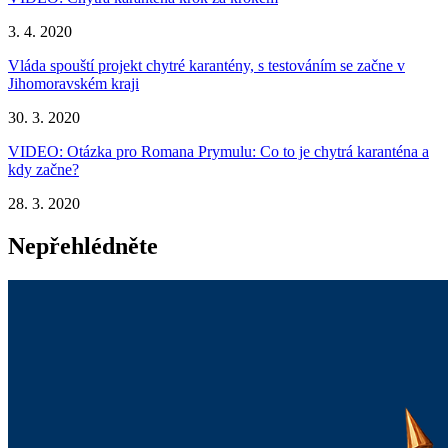
3. 4. 2020
Vláda spouští projekt chytré karantény, s testováním se začne v
Jihomoravském kraji
30. 3. 2020
VIDEO: Otázka pro Romana Prymulu: Co to je chytrá karanténa a
kdy začne?
28. 3. 2020
Nepřehlédněte