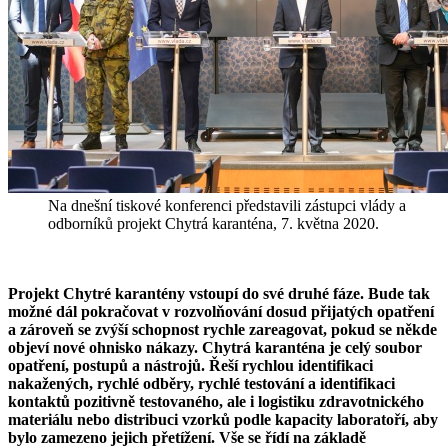
Na dnešní tiskové konferenci představili zástupci vlády a
odborníků projekt Chytrá karanténa, 7. května 2020.
Projekt Chytré karantény vstoupí do své druhé fáze. Bude tak
možné dál pokračovat v rozvolňování dosud přijatých opatření
a zároveň se zvýší schopnost rychle zareagovat, pokud se někde
objeví nové ohnisko nákazy. Chytrá karanténa je celý soubor
opatření, postupů a nástrojů. Řeší rychlou identifikaci
nakažených, rychlé odběry, rychlé testování a identifikaci
kontaktů pozitivně testovaného, ale i logistiku zdravotnického
materiálu nebo distribuci vzorků podle kapacity laboratoří, aby
bylo zamezeno jejich přetížení. Vše se řídí na základě