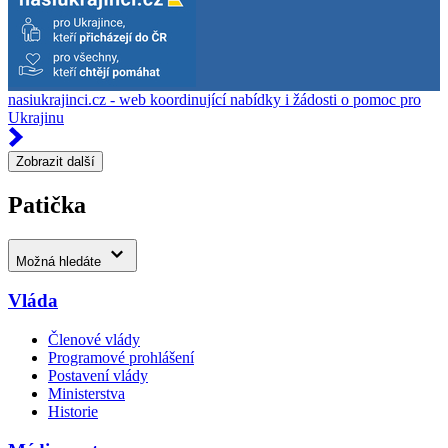
nasiukrajinci.cz - web koordinující nabídky i žádosti o pomoc pro
Ukrajinu
Zobrazit další
Patička
Možná hledáte
Vláda
Členové vlády
Programové prohlášení
Postavení vlády
Ministerstva
Historie