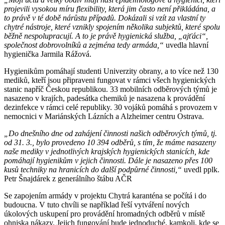
projevili vysokou míru flexibility, která jim často není přikládána, a
to právě v té době nárůstu případů. Dokázali si vzít za vlastní ty
chytré nástroje, které vznikly spojením několika subjektů, které spolu
běžně nespolupracují. A to je právě hygienická služba, „ajťáci“,
společnost dobrovolníků a zejména tedy armáda,“
uvedla hlavní
hygienička Jarmila Rážová.
Hygienikům pomáhají studenti Univerzity obrany, a to více než 130
mediků, kteří jsou připraveni fungovat v rámci všech hygienických
stanic napříč Českou republikou. 33 mobilních odběrových týmů je
nasazeno v krajích, padesátka chemiků je nasazena k provádění
dezinfekce v rámci celé republiky. 30 vojáků pomáhá s provozem v
nemocnici v Mariánských Lázních a Alzheimer centru Ostrava.
„Do dnešního dne od zahájení činnosti našich odběrových týmů, tj.
od 31. 3., bylo provedeno 10 394 odběrů, s tím, že máme nasazeny
naše mediky v jednotlivých krajských hygienických stanicích, kde
pomáhají hygienikům v jejich činnosti. Dále je nasazeno přes 100
kusů techniky na hranicích do další podpůrné činnosti,“
uvedl pplk.
Petr Šnajdárek z generálního štábu AČR
Se zapojením armády v projektu Chytrá karanténa se počítá i do
budoucna. V tuto chvíli se například řeší vytváření nových
úkolových uskupení pro provádění hromadných odběrů v místě
ohniska nákazy. Jejich fungování bude jednoduché, kamkoli, kde se