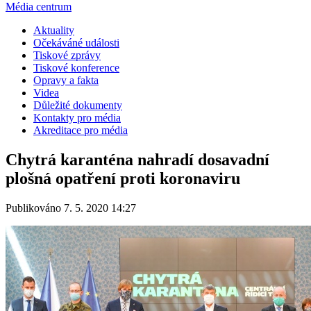
Média centrum
Aktuality
Očekáváné události
Tiskové zprávy
Tiskové konference
Opravy a fakta
Videa
Důležité dokumenty
Kontakty pro média
Akreditace pro média
Chytrá karanténa nahradí dosavadní
plošná opatření proti koronaviru
Publikováno 7. 5. 2020 14:27