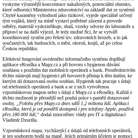
vyskytne výraznější koncentrace nakažených, potenciální ohnisko,
které odborníci Ministerstva zdravotnictví na základě dat ze systémů
Chytré karantény vyhodnotí jako rizikové, vyjede speciálně určený
tým vojáků, který na místě vystaví potřebné zázemí a provede
odběry, materiál vydezinfikuje, sbalí, vzorky odveze do laboratoře a
připraví se na další výjezd. Je tedy možné říci, že se vytváří
koordinovaný systém pro řešení tzv. zdravotních hrozeb, a to jak
současných, tak budoucích, u měst, okresů, krajů, až po celou
Českou republiku.
Efektivní fungování uvedeného informačního systému doplňují
aplikace eRouška a Mapy.cz a při hovoru s hygienou dávání
souhlasu s použitím dat mobilních operátorů a bank. Prostřednictvím
těchto nástrojů mají hygienici při hovorech přístup k těm datům, ke
kterým dá dotazovaná osoba souhlas. Hygienik tak pracuje s údaji
od telefonních operátorů a bank a se z nich vytvořenou
vzpomínkovou mapou nebo s údaji z Mapy.cz a eRoušky. Každá z
těchto možností je přesnější než pouhá práce s pamětí dotazované
osoby.
„Polohu přes Mapy.cz dnes sdílí 1,2 milionu lidí. Aplikaci
eRouška, která je od pondělí dostupná i pro telefony Apple, používá
přes 180 000 lidí,“
dodal zmocněnec vlády pro IT a digitalizaci
Vladimír Dzurilla.
Vzpomínková mapa, vycházející z údajů od telefonních operátorů,
je jen souborem bodů na mapě. Jejich primárním účelem je pomoci