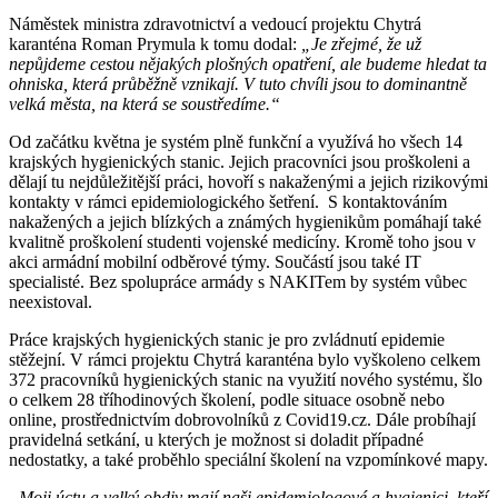
Náměstek ministra zdravotnictví a vedoucí projektu Chytrá
karanténa Roman Prymula k tomu dodal:
„Je zřejmé, že už
nepůjdeme cestou nějakých plošných opatření, ale budeme hledat ta
ohniska, která průběžně vznikají. V tuto chvíli jsou to dominantně
velká města, na která se soustředíme.“
Od začátku května je systém plně funkční a využívá ho všech 14
krajských hygienických stanic. Jejich pracovníci jsou proškoleni a
dělají tu nejdůležitější práci, hovoří s nakaženými a jejich rizikovými
kontakty v rámci epidemiologického šetření. S kontaktováním
nakažených a jejich blízkých a známých hygienikům pomáhají také
kvalitně proškolení studenti vojenské medicíny. Kromě toho jsou v
akci armádní mobilní odběrové týmy. Součástí jsou také IT
specialisté. Bez spolupráce armády s NAKITem by systém vůbec
neexistoval.
Práce krajských hygienických stanic je pro zvládnutí epidemie
stěžejní. V rámci projektu Chytrá karanténa bylo vyškoleno celkem
372 pracovníků hygienických stanic na využití nového systému, šlo
o celkem 28 tříhodinových školení, podle situace osobně nebo
online, prostřednictvím dobrovolníků z Covid19.cz. Dále probíhají
pravidelná setkání, u kterých je možnost si doladit případné
nedostatky, a také proběhlo speciální školení na vzpomínkové mapy.
„Moji úctu a velký obdiv mají naši epidemiologové a hygienici, kteří