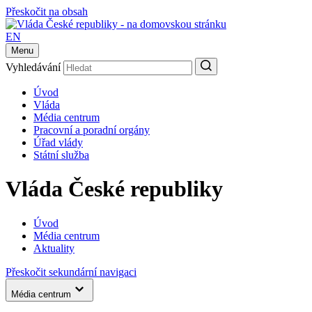
Přeskočit na obsah
EN
Menu
Vyhledávání
Úvod
Vláda
Média centrum
Pracovní a poradní orgány
Úřad vlády
Státní služba
Vláda České republiky
Úvod
Média centrum
Aktuality
Přeskočit sekundární navigaci
Média centrum