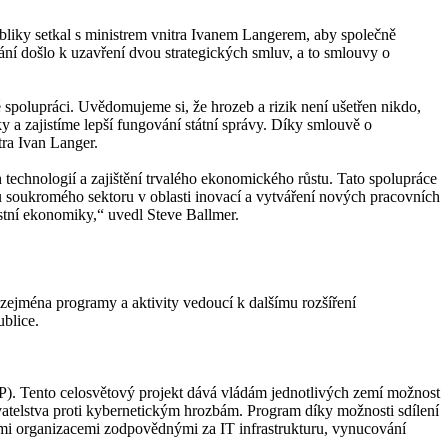
publiky setkal s ministrem vnitra Ivanem Langerem, aby společně
ání došlo k uzavření dvou strategických smluv, a to smlouvy o
é spolupráci. Uvědomujeme si, že hrozeb a rizik není ušetřen nikdo,
y a zajistíme lepší fungování státní správy. Díky smlouvě o
tra Ivan Langer.
echnologií a zajištění trvalého ekonomického růstu. Tato spolupráce
su soukromého sektoru v oblasti inovací a vytváření nových pracovních
stní ekonomiky,“ uvedl Steve Ballmer.
zejména programy a aktivity vedoucí k dalšímu rozšíření
ublice.
P). Tento celosvětový projekt dává vládám jednotlivých zemí možnost
vatelstva proti kybernetickým hrozbám. Program díky možnosti sdílení
ními organizacemi zodpovědnými za IT infrastrukturu, vynucování