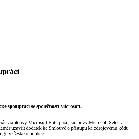
upráci
ké spolupráci se společností Microsoft.
práci, smlouvy Microsoft Enterprise, smlouvy Microsoft Select,
a záměr uzavřít dodatek ke Smlouvě o přístupu ke zdrojovému kódu
logií v České republice.