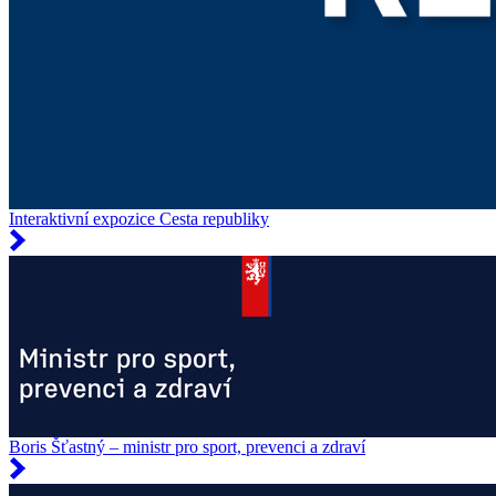
Interaktivní expozice Cesta republiky
Boris Šťastný – ministr pro sport, prevenci a zdraví