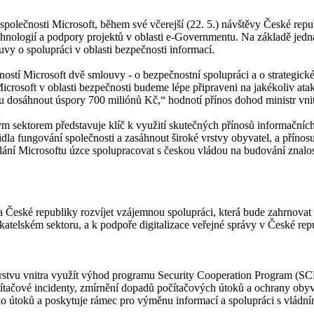
tel společnosti Microsoft, během své včerejší (22. 5.) návštěvy České re
chnologií a podpory projektů v oblasti e-Governmentu. Na základě jedn
uvy o spolupráci v oblasti bezpečnosti informací.
ností Microsoft dvě smlouvy - o bezpečnostní spolupráci a o strategick
crosoft v oblasti bezpečnosti budeme lépe připraveni na jakékoliv atak
u dosáhnout úspory 700 miliónů Kč,“ hodnotí přínos dohod ministr vni
sektorem představuje klíč k využití skutečných přínosů informačních t
idla fungování společnosti a zasáhnout široké vrstvy obyvatel, a příno
dlání Microsoftu úzce spolupracovat s českou vládou na budování znalo
 České republiky rozvíjet vzájemnou spolupráci, která bude zahrnovat 
ikatelském sektoru, a k podpoře digitalizace veřejné správy v České rep
erstvu vnitra využít výhod programu Security Cooperation Program (SC
očítačové incidenty, zmírnění dopadů počítačových útoků a ochrany oby
iko útoků a poskytuje rámec pro výměnu informací a spolupráci s vlád