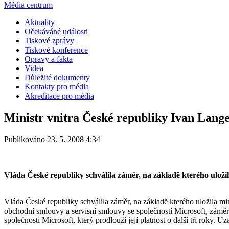
Média centrum
Aktuality
Očekáváné události
Tiskové zprávy
Tiskové konference
Opravy a fakta
Videa
Důležité dokumenty
Kontakty pro média
Akreditace pro média
Ministr vnitra České republiky Ivan Langer
Publikováno 23. 5. 2008 4:34
Vláda České republiky schválila záměr, na základě kterého uložil
Vláda České republiky schválila záměr, na základě kterého uložila mi
obchodní smlouvy a servisní smlouvy se společností Microsoft, záměr
společnosti Microsoft, který prodlouží její platnost o další tři roky.