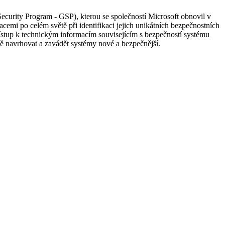
urity Program - GSP), kterou se společností Microsoft obnovil v
emi po celém světě při identifikaci jejich unikátních bezpečnostních
ístup k technickým informacím souvisejícím s bezpečností systému
ě navrhovat a zavádět systémy nové a bezpečnější.