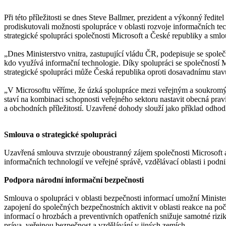
Při této příležitosti se dnes Steve Ballmer, prezident a výkonný ředi
prodiskutovali možnosti spolupráce v oblasti rozvoje informačních te
strategické spolupráci společnosti Microsoft a České republiky a smlo
„Dnes Ministerstvo vnitra, zastupující vládu ČR, podepisuje se společ
kdo využívá informační technologie. Díky spolupráci se společností Mi
strategické spolupráci může Česká republika oproti dosavadnímu stav
„V Microsoftu věříme, že úzká spolupráce mezi veřejným a soukromým 
staví na kombinaci schopnosti veřejného sektoru nastavit obecná prav
a obchodních příležitostí. Uzavřené dohody slouží jako příklad odho
Smlouva o strategické spolupráci
Uzavřená smlouva stvrzuje oboustranný zájem společnosti Microsoft a
informačních technologií ve veřejné správě, vzdělávací oblasti i podn
Podpora národní informační bezpečnosti
Smlouva o spolupráci v oblasti bezpečnosti informací umožní Minist
zapojení do společných bezpečnostních aktivit v oblasti reakce na p
informací o hrozbách a preventivních opatřeních snižuje samotné riz
práva, veřejnou bezpečnost a vzdělávání v jiných zemích.