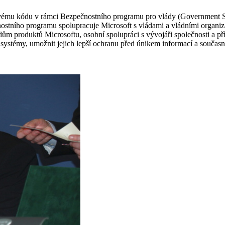
ovému kódu v rámci Bezpečnostního programu pro vlády (Government Sec
stního programu spolupracuje Microsoft s vládami a vládními organizac
m produktů Microsoftu, osobní spolupráci s vývojáři společnosti a př
ystémy, umožnit jejich lepší ochranu před únikem informací a současn