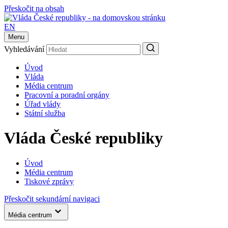
Přeskočit na obsah
EN
Menu
Vyhledávání
Úvod
Vláda
Média centrum
Pracovní a poradní orgány
Úřad vlády
Státní služba
Vláda České republiky
Úvod
Média centrum
Tiskové zprávy
Přeskočit sekundární navigaci
Média centrum