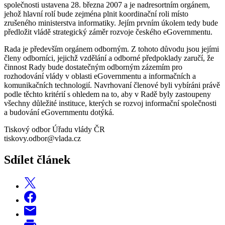
společnosti ustavena 28. března 2007 a je nadresortním orgánem,
jehož hlavní rolí bude zejména plnit koordinační roli místo
zrušeného ministerstva informatiky. Jejím prvním úkolem tedy bude
předložit vládě strategický záměr rozvoje českého eGovernmentu.
Rada je především orgánem odborným. Z tohoto důvodu jsou jejími
členy odborníci, jejichž vzdělání a odborné předpoklady zaručí, že
činnost Rady bude dostatečným odborným zázemím pro
rozhodování vlády v oblasti eGovernmentu a informačních a
komunikačních technologií. Navrhovaní členové byli vybíráni právě
podle těchto kritérií s ohledem na to, aby v Radě byly zastoupeny
všechny důležité instituce, kterých se rozvoj informační společnosti
a budování eGovernmentu dotýká.
Tiskový odbor Úřadu vlády ČR
tiskovy.odbor@vlada.cz
Sdílet článek