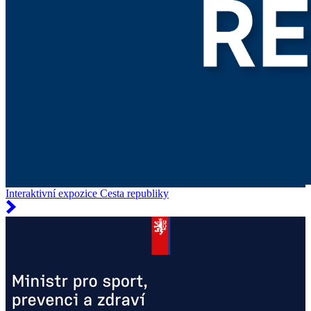
Interaktivní expozice Cesta republiky