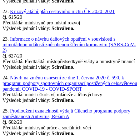
Výsledek jednání vlády:
Schváleno.
22.
Krizový akční plán cestovního ruchu ČR 2020–2021
čj. 615/20
Předkládá: ministryně pro místní rozvoj
Výsledek jednání vlády:
Schváleno.
23.
Informace o návrhu daňových opatření v souvislosti s
mimořádnou událostí způsobenou šířením koronaviru (SARS-CoV-
2)
čj. 627/20
Předkládá: Předkládá: místopředsedkyně vlády a ministryně financí
Výsledek jednání vlády:
Schváleno.
24.
Návrh na změnu usnesení ze dne 1. června 2020 č. 590, k
programu podpory sportovních organizací postižených celosvětovou
pandemií COVID-19 - COVID-SPORT
Předkládá: ministr školství, mládeže a tělovýchovy
Výsledek jednání vlády:
Schváleno.
25.
Prodloužení uznatelnosti výdajů Cíleného programu podpory
zaměstnanosti Antivirus, Režim A
čj. 602/20
Předkládá: ministryně práce a sociálních věcí
Výsledek jednání vlády:
Schváleno.