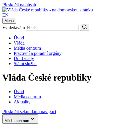
Přeskočit na obsah
EN
Menu
Vyhledávání
Úvod
Vláda
Média centrum
Pracovní a poradní orgány
Úřad vlády
Státní služba
Vláda České republiky
Úvod
Média centrum
Aktuality
Přeskočit sekundární navigaci
Média centrum