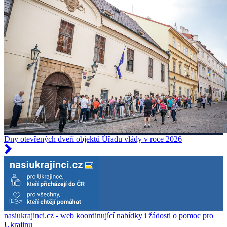
Dny otevřených dveří objektů Úřadu vlády v roce 2026
nasiukrajinci.cz - web koordinující nabídky i žádosti o pomoc pro
Ukrajinu