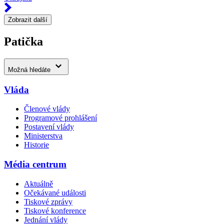
Zobrazit další
Patička
Možná hledáte
Vláda
Členové vlády
Programové prohlášení
Postavení vlády
Ministerstva
Historie
Média centrum
Aktuálně
Očekávané události
Tiskové zprávy
Tiskové konference
Jednání vlády