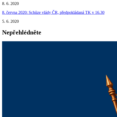
8. 6. 2020
8. června 2020: Schůze vlády ČR, předpokládaná TK v 16.30
5. 6. 2020
Nepřehlédněte