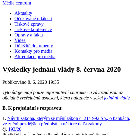
Média centrum
Aktuality
Očekáváné události
Tiskové zprávy
Tiskové konference
Opravy a fakta
Videa
Důležité dokumenty
Kontakty pro média
Akreditace pro média
Výsledky jednání vlády 8. června 2020
Publikováno 8. 6. 2020 19:35
Tyto údaje mají pouze informativní charakter a závazná jsou až
oficiálně zveřejněná usnesení, která naleznete v sekci
jednání vlády
.
B. K projednání s rozpravou:
1.
Návrh zákona, kterým se mění zákon č. 21/1992 Sb., o bankách,
ve znění pozdějších předpisů, a některé další zákony
čj.
193/20
Předkládá: místopředsedkyně vlády a ministryně financí