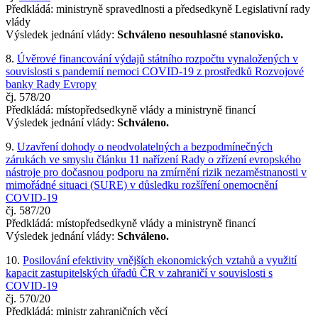
Předkládá: ministryně spravedlnosti a předsedkyně Legislativní rady
vlády
Výsledek jednání vlády:
Schváleno nesouhlasné stanovisko.
8.
Úvěrové financování výdajů státního rozpočtu vynaložených v
souvislosti s pandemií nemoci COVID-19 z prostředků Rozvojové
banky Rady Evropy
čj. 578/20
Předkládá: místopředsedkyně vlády a ministryně financí
Výsledek jednání vlády:
Schváleno.
9.
Uzavření dohody o neodvolatelných a bezpodmínečných
zárukách ve smyslu článku 11 nařízení Rady o zřízení evropského
nástroje pro dočasnou podporu na zmírnění rizik nezaměstnanosti v
mimořádné situaci (SURE) v důsledku rozšíření onemocnění
COVID-19
čj. 587/20
Předkládá: místopředsedkyně vlády a ministryně financí
Výsledek jednání vlády:
Schváleno.
10.
Posilování efektivity vnějších ekonomických vztahů a využití
kapacit zastupitelských úřadů ČR v zahraničí v souvislosti s
COVID-19
čj. 570/20
Předkládá: ministr zahraničních věcí