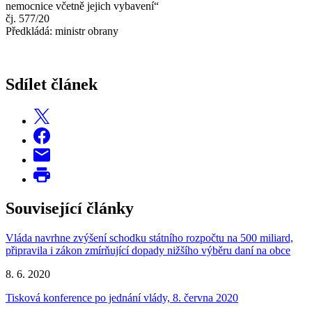
nemocnice včetně jejich vybavení“
čj. 577/20
Předkládá: ministr obrany
Sdílet článek
Související články
Vláda navrhne zvýšení schodku státního rozpočtu na 500 miliard,
připravila i zákon zmírňující dopady nižšího výběru daní na obce
8. 6. 2020
Tisková konference po jednání vlády, 8. června 2020