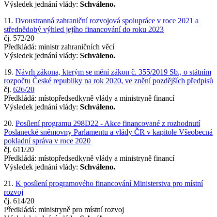
Výsledek jednání vlády:
Schváleno.
11.
Dvoustranná zahraniční rozvojová spolupráce v roce 2021 a
střednědobý výhled jejího financování do roku 2023
čj. 572/20
Předkládá: ministr zahraničních věcí
Výsledek jednání vlády:
Schváleno.
19.
Návrh zákona, kterým se mění zákon č. 355/2019 Sb., o státním
rozpočtu České republiky na rok 2020, ve znění pozdějších předpisů
čj.
626/20
Předkládá: místopředsedkyně vlády a ministryně financí
Výsledek jednání vlády:
Schváleno.
20.
Posílení programu 298D22 - Akce financované z rozhodnutí
Poslanecké sněmovny Parlamentu a vlády ČR v kapitole Všeobecná
pokladní správa v roce 2020
čj. 611/20
Předkládá: místopředsedkyně vlády a ministryně financí
Výsledek jednání vlády:
Schváleno.
21.
K posílení programového financování Ministerstva pro místní
rozvoj
čj. 614/20
Předkládá: ministryně pro místní rozvoj