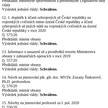
Předkládá: ministryně spravedlnosti a předsedkyně Legislativní rady
vlády
Výsledek jednání vlády:
Schváleno.
12. 1. doplněk k účasti ozbrojených sil České republiky na
vojenských cvičeních mimo území České republiky a účasti
ozbrojených sil jiných států na vojenských cvičeních na území
České republiky v roce 2020
čj. 575/20
Předkládá: ministr obrany
Výsledek jednání vlády:
Schváleno.
13. Informace o nasazení sil a prostředků rezortu Ministerstva
obrany v zahraničních operacích v roce 2019
čj. 557/20
Předkládá: ministr obrany
Výsledek jednání vlády:
Schváleno.
14. Návrh na jmenování plk. gšt. doc. MVDr. Zuzany Šinkorové,
Ph.D. profesorkou
čj. 576/20
Předkládá: ministr obrany
Výsledek jednání vlády:
Schváleno.
15. Návrhy na jmenování profesorů za I. pol. 2020
čj. 556/20