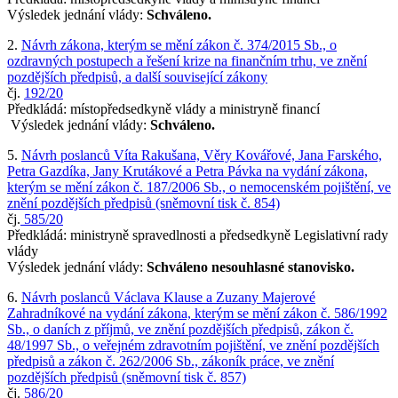
Výsledek jednání vlády:
Schváleno.
2.
Návrh zákona, kterým se mění zákon č. 374/2015 Sb., o
ozdravných postupech a řešení krize na finančním trhu, ve znění
pozdějších předpisů, a další související zákony
čj.
192/20
Předkládá: místopředsedkyně vlády a ministryně financí
Výsledek jednání vlády:
Schváleno.
5.
Návrh poslanců Víta Rakušana, Věry Kovářové, Jana Farského,
Petra Gazdíka, Jany Krutákové a Petra Pávka na vydání zákona,
kterým se mění zákon č. 187/2006 Sb., o nemocenském pojištění, ve
znění pozdějších předpisů (sněmovní tisk č. 854)
čj.
585/20
Předkládá: ministryně spravedlnosti a předsedkyně Legislativní rady
vlády
Výsledek jednání vlády:
Schváleno nesouhlasné stanovisko.
6.
Návrh poslanců Václava Klause a Zuzany Majerové
Zahradníkové na vydání zákona, kterým se mění zákon č. 586/1992
Sb., o daních z příjmů, ve znění pozdějších předpisů, zákon č.
48/1997 Sb., o veřejném zdravotním pojištění, ve znění pozdějších
předpisů a zákon č. 262/2006 Sb., zákoník práce, ve znění
pozdějších předpisů (sněmovní tisk č. 857)
čj.
586/20