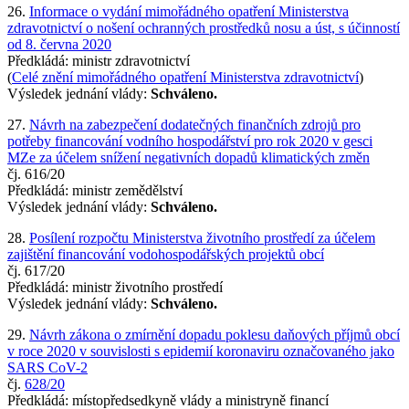
26.
Informace o vydání mimořádného opatření Ministerstva
zdravotnictví o nošení ochranných prostředků nosu a úst, s účinností
od 8. června 2020
Předkládá: ministr zdravotnictví
(
Celé znění mimořádného opatření Ministerstva zdravotnictví
)
Výsledek jednání vlády:
Schváleno.
27.
Návrh na zabezpečení dodatečných finančních zdrojů pro
potřeby financování vodního hospodářství pro rok 2020 v gesci
MZe za účelem snížení negativních dopadů klimatických změn
čj. 616/20
Předkládá: ministr zemědělství
Výsledek jednání vlády:
Schváleno.
28.
Posílení rozpočtu Ministerstva životního prostředí za účelem
zajištění financování vodohospodářských projektů obcí
čj. 617/20
Předkládá: ministr životního prostředí
Výsledek jednání vlády:
Schváleno.
29.
Návrh zákona o zmírnění dopadu poklesu daňových příjmů obcí
v roce 2020 v souvislosti s epidemií koronaviru označovaného jako
SARS CoV-2
čj.
628/20
Předkládá: místopředsedkyně vlády a ministryně financí