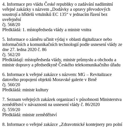
4. Informace pro vládu České republiky o zadávání nadlimitní
veřejné zakázky s názvem „Dodávky a opravy převodových
soustrojí a hřídelů vrtulníků EC 135“ v jednacím řízení bez
uveřejnění
čj. 568/20
Předkládá: 1. místopředseda vlády a ministr vnitra
5. Informace o záměru učinit výdaj v oblasti digitalizace nebo
informačních a komunikačních technologií podle usnesení vlády ze
dne 27. ledna 2020 č. 86
čj. 562/20
Předkládají: místopředseda vlády, ministr průmyslu a obchodu a
ministr dopravy a předsedkyně Českého telekomunikačního úřadu
6. Informace k veřejné zakázce s názvem: MG – Revitalizace
datového propojení objektů Moravské galerie v Brně
čj. 560/20
Předkládá: ministr kultury
7. Seznam veřejných zakázek organizací v působnosti Ministerstva
zemědělství v návaznosti na usnesení vlády č. 86/2020
čj. 559/20
Předkládá: ministr zemědělství
8. Informace o veřejné zakázce „Zdravotnické kontejnery pro polní