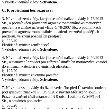
Výsledek jednání vlády:
Schváleno.
C. K projednání bez rozpravy:
3. Návrh nařízení vlády, kterým se mění nařízení vlády č. 75/2015
Sb., o podmínkách provádění agroenvironmentálně-klimatických
opatření a o změně nařízení vlády č. 79/2007 Sb., o podmínkách
provádění agroenvironmentálních opatření, ve znění pozdějších
předpisů, ve znění pozdějších předpisů
čj. 555/20
Předkládá: ministr zemědělství
Výsledek jednání vlády:
Schváleno.
4. Návrh nařízení vlády, kterým se mění nařízení vlády č. 56/2013
Sb., o stanovení pravidel pro zařazení silničních motorových vozidel
do emisních kategorií a o emisních plaketách
čj. 127/20
Předkládá: ministr životního prostředí
Výsledek jednání vlády:
Schváleno.
7. Návrh na vstup vlády do řízení vedeného před Ústavním soudem
pod spisovou značkou Pl. ÚS 9/20 o návrhu Městského soudu v
Praze na zrušení části ustanovení § 9 odst. 1 zákona č. 549/1991
Sb., o soudních poplatcích
čj. 565/20