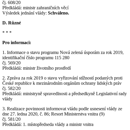
čj. 608/20
Předkládá: ministr zahraničních věcí
Výsledek jednání vlády:
Schváleno.
D. Různé
* * *
Pro informaci:
1. Informace o stavu programu Nová zelená úsporám za rok 2019,
identifikační číslo programu 115 280
čj. 569/20
Předkládá: ministr životního prostředí
2. Zpráva za rok 2019 o stavu vyřizování stížností podaných proti
České republice k mezinárodním orgánům ochrany lidských práv
čj. 582/20
Předkládá: ministryně spravedlnosti a předsedkyně Legislativní rady
vlády
3. Realizace povinnosti informovat vládu podle usnesení vlády ze
dne 27. ledna 2020, č. 86; Resort Ministerstva vnitra (9)
čj. 581/20
Předkládá: 1. místopředseda vlády a ministr vnitra