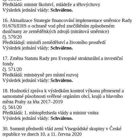
Předkládá: ministr školství‚ mládeže a tělovýchovy
Výsledek jednání vlády:
Schváleno.
16. Aktualizace Strategie financování implementace směrnice Rady
91/676/EHS o ochraně vod před znečištěním způsobeném
dusičnany ze zemědělských zdrojů (nitrátová směrnice)
čj. 579/20
Předkládají: ministři zemědělství a životního prostředí
Výsledek jednání vlády:
Schváleno.
17. Změna Statutu Rady pro Evropské strukturální a investiční
fondy
čj. 571/20
Předkládá: ministryně pro místní rozvoj
Výsledek jednání vlády:
Schváleno.
18. Hodnotící zpráva k výsledkům kontrol výkonu přenesené a
samostatné působnosti svěřené orgánům obcí, krajů a hlavního
města Prahy za léta 2017–2019
čj. 561/20
Předkládá: 1. místopředseda vlády a ministr vnitra
Výsledek jednání vlády:
Schváleno.
30. Summit předsedů vlád zemí Visegrádské skupiny v České
republice ve dnech 10. a 11. června 2020