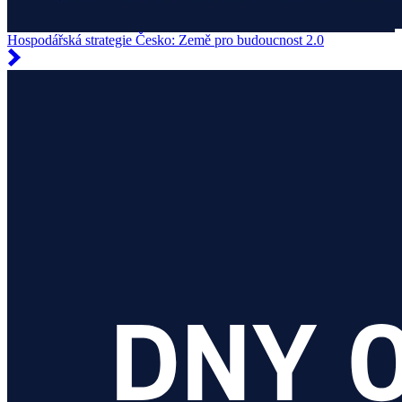
Hospodářská strategie Česko: Země pro budoucnost 2.0