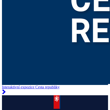
Interaktivní expozice Cesta republiky