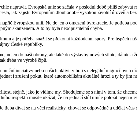
ychle napravit. Evropská unie se začala v poslední době příliš zabýva
esta, jak zajistit Evropanům dlouhodobě vysokou životní úroveň a bezpeč
ci napříč Evropskou unií. Nejde jen o omezení byrokracie. Je potřeba p
pným skanzenem. A to by byla neodpustitelná chyba.
mum a je potřeba snažit se překonat každodenní spory. Pro úspěch naší
zájmy České republiky.
 nejen do naší obrany, ale také do výstavby nových silnic, dálnic a že
tak třeba ve výrobě čipů.
uniční iniciativy nebo našich aktivit v boji s nelegální migrací bych r
ednat i zrušení pokut, které automobilkám aktuálně hrozí a ty by jim n
ežitosti stejně, jako je vidíme my. Shodujeme se s nimi v tom, že chce
ního respektu musíte ukázat, že na jednací stůl umíte položit nejen ideá
 třeba dívat se na věci realisticky, chovat se odpovědně a udělat včas 