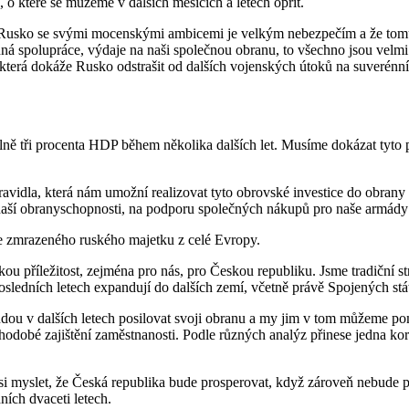
 o které se můžeme v dalších měsících a letech opřít.
ké Rusko se svými mocenskými ambicemi je velkým nebezpečím a že tom
ná spolupráce, výdaje na naši společnou obranu, to všechno jsou velmi 
erá dokáže Rusko odstrašit od dalších vojenských útoků na suverénní ev
ě tři procenta HDP během několika dalších let. Musíme dokázat tyto pe
avidla, která nám umožní realizovat tyto obrovské investice do obrany 
ší obranyschopnosti, na podporu společných nákupů pro naše armády ne
ze zmrazeného ruského majetku z celé Evropy.
lkou příležitost, zejména pro nás, pro Českou republiku. Jsme tradiční 
osledních letech expandují do dalších zemí, včetně právě Spojených stá
dou v dalších letech posilovat svoji obranu a my jim v tom můžeme pom
hodobé zajištění zaměstnanosti. Podle různých analýz přinese jedna ko
si myslet, že Česká republika bude prosperovat, když zároveň nebude p
ních dvaceti letech.