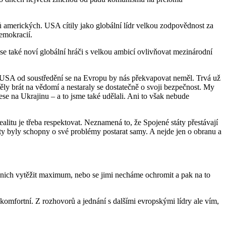
ů amerických. USA cítily jako globální lídr velkou zodpovědnost za
emokracií.
se také noví globální hráči s velkou ambicí ovlivňovat mezinárodní
on USA od soustředění se na Evropu by nás překvapovat neměl. Trvá už
ly brát na vědomí a nestaraly se dostatečně o svoji bezpečnost. My
e na Ukrajinu – a to jsme také udělali. Ani to však nebude
litu je třeba respektovat. Neznamená to, že Spojené státy přestávají
táty byly schopny o své problémy postarat samy. A nejde jen o obranu a
 nich vytěžit maximum, nebo se jimi necháme ochromit a pak na to
omfortní. Z rozhovorů a jednání s dalšími evropskými lídry ale vím,