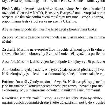
My, Česká republika a její občané, máme na své straně několik výhod,
Předně, díky bolestné historické zkušenosti víme, že nedemokratic
rozhodní. Členství v NATO, členství v Evropské unii, evropská obran
bezpečí. Naším základním cílem musí nyní být silná Evropa. Evropa, kt
připomínáme třetí výročí ruské invaze na Ukrajinu.
Aby se nám to podařilo, musíme hned začít s konkrétními kroky.
Za prvé: Musíme zásadně navýšit výdaje na vlastní obranu na minimáln
účelně.
Za druhé: Musíme na evropské úrovni rychle přijmout nová fiskální pr
takzvaného fondu obnovy by Evropská unie měla využít na posílení na
A za třetí: Musíme k další vojenské podpoře Ukrajiny využít peníze 
Ano, budou to výdaje navíc. Ale tyto výdaje zároveň představují i ve
Naše zbrojovky jsou kvalitní a ekonomicky silné, dokonce tak, že v p
Pojďme této naší výhody maximálně využít. Naši evropští spojenci bu
jeho mezinárodní konkurenceschopnost, pro rozvoj inovací i pro dlou
ekonomiky. My si nemůžeme dovolit tuto unikátní šanci promarnit.
Několikrát jsem zde zmínil Evropu a evropské státy. Bylo by chybou 
mezinárodních podmínkách stává ještě důležitějším, než bylo v posled