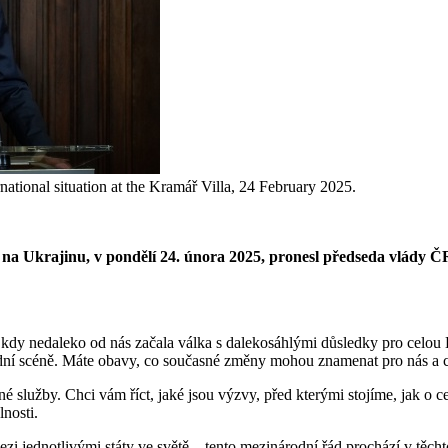
rnational situation at the Kramář Villa, 24 February 2025.
se na Ukrajinu, v pondělí 24. února 2025, pronesl předseda vlády
ky, kdy nedaleko od nás začala válka s dalekosáhlými důsledky pro celou
národní scéně. Máte obavy, co současné změny mohou znamenat pro nás a
é služby. Chci vám říct, jaké jsou výzvy, před kterými stojíme, jak o c
nosti.
 mezi jednotlivými státy ve světě – tento mezinárodní řád prochází v 