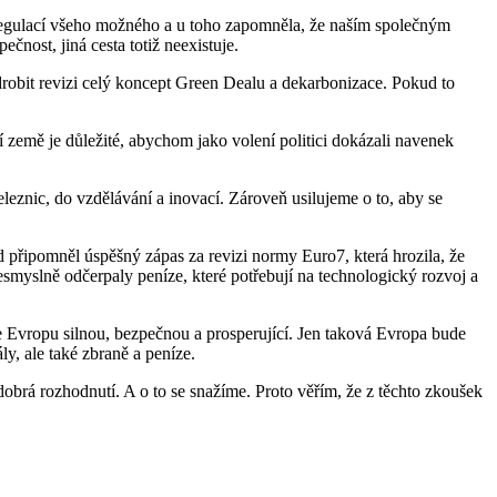
t regulací všeho možného a u toho zapomněla, že naším společným
nost, jiná cesta totiž neexistuje.
odrobit revizi celý koncept Green Dealu a dekarbonizace. Pokud to
 země je důležité, abychom jako volení politici dokázali navenek
leznic, do vzdělávání a inovací. Zároveň usilujeme o to, aby se
ád připomněl úspěšný zápas za revizi normy Euro7, která hrozila, že
esmyslně odčerpaly peníze, které potřebují na technologický rozvoj a
me Evropu silnou, bezpečnou a prosperující. Jen taková Evropa bude
ly, ale také zbraně a peníze.
dobrá rozhodnutí. A o to se snažíme. Proto věřím, že z těchto zkoušek