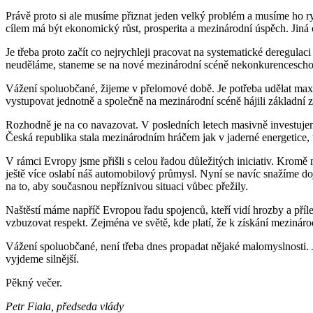
Právě proto si ale musíme přiznat jeden velký problém a musíme ho r
cílem má být ekonomický růst, prosperita a mezinárodní úspěch. Jiná c
Je třeba proto začít co nejrychleji pracovat na systematické deregula
neuděláme, staneme se na nové mezinárodní scéně nekonkurencescho
Vážení spoluobčané, žijeme v přelomové době. Je potřeba udělat maxi
vystupovat jednotně a společně na mezinárodní scéně hájili základní 
Rozhodně je na co navazovat. V posledních letech masivně investujeme,
Česká republika stala mezinárodním hráčem jak v jaderné energetice, 
V rámci Evropy jsme přišli s celou řadou důležitých iniciativ. Kromě m
ještě více oslabí náš automobilový průmysl. Nyní se navíc snažíme doj
na to, aby současnou nepříznivou situaci vůbec přežily.
Naštěstí máme napříč Evropou řadu spojenců, kteří vidí hrozby a příl
vzbuzovat respekt. Zejména ve světě, kde platí, že k získání mezinárod
Vážení spoluobčané, není třeba dnes propadat nějaké malomyslnosti. Je
vyjdeme silnější.
Pěkný večer.
Petr Fiala, předseda vlády