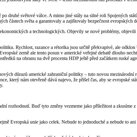
o druhé světové válce. A mimo jiné stály na silné roli Spojených stát
ch částech světa a garantovaly a zajištovaly bezpečnost evropských d
é ekonomických a technologických. Objevily se nové problémy, objevili 
litiku. Rychlost, razance a rétorika jsou určitě překvapivé, ale odkl
Evropské země ale tento posun v americké veřejné debatě dlouho nechtě
tředků na obranu na dvě procenta HDP ještě před začátkem ruské agres
ových důrazů americké zahraniční politiky – tuto novou mezinárodní rea
ojence, který nám otevřeně dává najevo, že přišel čas, aby se evropské s
y.
sadní rozhodnutí. Buď tyto změny vezmeme jako příležitost a zkusíme z
ejmě Evropská unie jako celek. Nebude to jednoduché a nebude to ani k