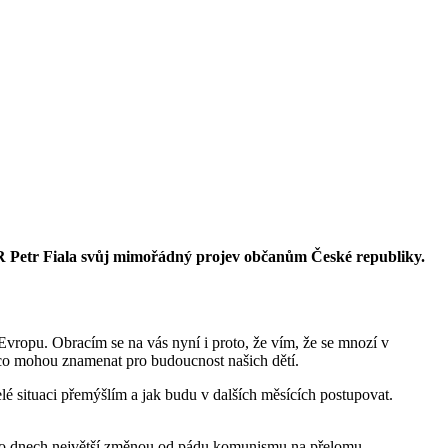
 ČR Petr Fiala svůj mimořádný projev občanům České republiky.
 Evropu. Obracím se na vás nyní i proto, že vím, že se mnozí v
 co mohou znamenat pro budoucnost našich dětí.
elé situaci přemýšlím a jak budu v dalších měsících postupovat.
těchto dnech největší změnou od pádu komunismu na přelomu