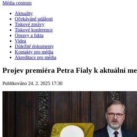
Média centrum
Aktuality
Očekáváné události
Tiskové zprávy
Tiskové konference
Opravy a fakta
Videa
Důležité dokumenty
Kontakty pro média
Akreditace pro média
Projev premiéra Petra Fialy k aktuální me
Publikováno 24. 2. 2025 17:30