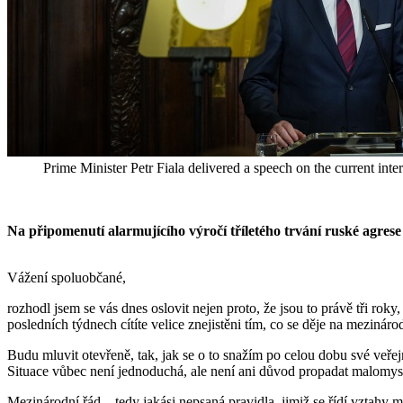
Prime Minister Petr Fiala delivered a speech on the current inte
Na připomenutí alarmujícího výročí tříletého trvání ruské agre
Vážení spoluobčané,
rozhodl jsem se vás dnes oslovit nejen proto, že jsou to právě tři ro
posledních týdnech cítíte velice znejistěni tím, co se děje na mezi
Budu mluvit otevřeně, tak, jak se o to snažím po celou dobu své veřejn
Situace vůbec není jednoduchá, ale není ani důvod propadat malomysl
Mezinárodní řád – tedy jakási nepsaná pravidla, jimiž se řídí vztahy