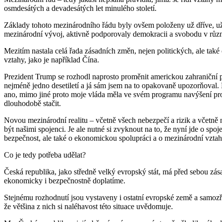
osmdesátých a devadesátých let minulého století.
Základy tohoto mezinárodního řádu byly ovšem položeny už dříve, už p
mezinárodní vývoj, aktivně podporovaly demokracii a svobodu v různý
Mezitím nastala celá řada zásadních změn, nejen politických, ale tak
vztahy, jako je například Čína.
Prezident Trump se rozhodl naprosto proměnit americkou zahraniční po
nejméně jedno desetiletí a já sám jsem na to opakovaně upozorňoval. 
ano, mimo jiné proto moje vláda měla ve svém programu navýšení pros
dlouhodobě stačit.
Novou mezinárodní realitu – včetně všech nebezpečí a rizik a včetně n
být našimi spojenci. Je ale nutné si zvyknout na to, že nyní jde o sp
bezpečnost, ale také o ekonomickou spolupráci a o mezinárodní vztah
Co je tedy potřeba udělat?
Česká republika, jako středně velký evropský stát, má před sebou zá
ekonomicky i bezpečnostně doplatíme.
Stejnému rozhodnutí jsou vystaveny i ostatní evropské země a samozř
že většina z nich si naléhavost této situace uvědomuje.