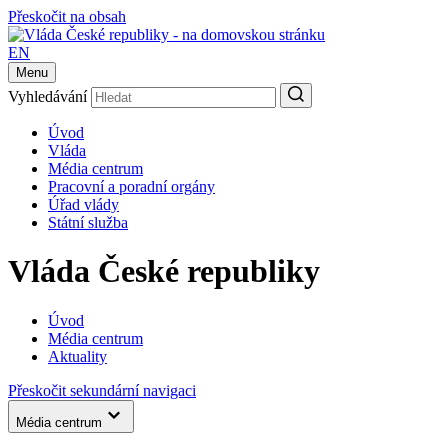
Přeskočit na obsah
EN
Menu
Vyhledávání
Úvod
Vláda
Média centrum
Pracovní a poradní orgány
Úřad vlády
Státní služba
Vláda České republiky
Úvod
Média centrum
Aktuality
Přeskočit sekundární navigaci
Média centrum