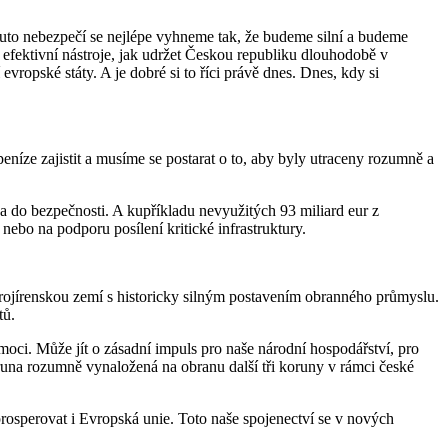
uto nebezpečí se nejlépe vyhneme tak, že budeme silní a budeme
efektivní nástroje, jak udržet Českou republiku dlouhodobě v
ropské státy. A je dobré si to říci právě dnes. Dnes, kdy si
níze zajistit a musíme se postarat o to, aby byly utraceny rozumně a
a do bezpečnosti. A kupříkladu nevyužitých 93 miliard eur z
bo na podporu posílení kritické infrastruktury.
strojírenskou zemí s historicky silným postavením obranného průmyslu.
tů.
oci. Může jít o zásadní impuls pro naše národní hospodářství, pro
runa rozumně vynaložená na obranu další tři koruny v rámci české
rosperovat i Evropská unie. Toto naše spojenectví se v nových