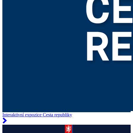
Interaktivní expozice Cesta republiky