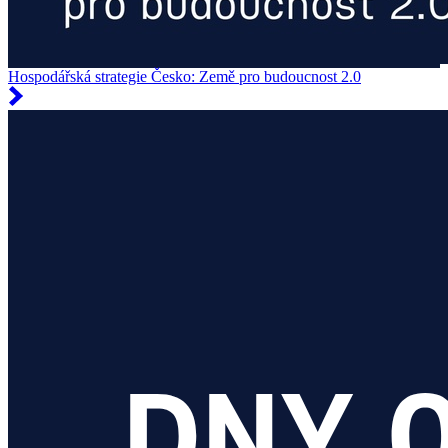
Hospodářská strategie Česko: Země pro budoucnost 2.0