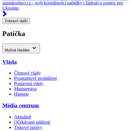
nasiukrajinci.cz - web koordinující nabídky i žádosti o pomoc pro
Ukrajinu
Zobrazit další
Patička
Možná hledáte
Vláda
Členové vlády
Programové prohlášení
Postavení vlády
Ministerstva
Historie
Média centrum
Aktuálně
Očekávané události
Tiskové zprávy