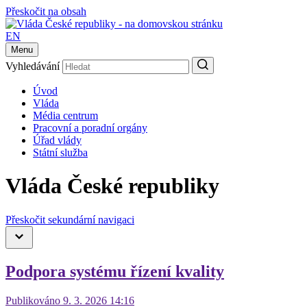
Přeskočit na obsah
EN
Menu
Vyhledávání
Úvod
Vláda
Média centrum
Pracovní a poradní orgány
Úřad vlády
Státní služba
Vláda České republiky
Přeskočit sekundární navigaci
Podpora systému řízení kvality
Publikováno 9. 3. 2026 14:16