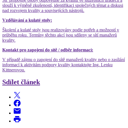
Síť propojuje osoby odpovědné za kvalitu ve služebních úřadech a
slouží k výměně zkušeností, identifikaci společných témat a diskusi
nad rozvojem kvality a souvisejících nástrojů.
Vzdělávání a kulaté stoly:
Školení a kulaté stoly jsou realizovány podle potřeb a možností v
průběhu roku. Termíny těchto akcí jsou sdíleny se sítí manažerů
kvality.
Kontakt pro zapojení do sítě / odběr informací:
V případě zájmu o zapojení do sítě manažerů kvality nebo o zasílání
informací k aktivitám podpory kvality kontaktujte Ing. Lenku
Kittnerovou.
Sdílet článek