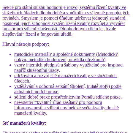
Sekce pro státní službu podporuje rozvoj systému řízení kvality ve
služebních úřadech dlouhodobě a v několika vzájemně propojených
rovinách. Smyslem je pomoci úřadům udržovat jednotný standard,
posilovat jejich schopnost systém řízení kvality rozvíjet a vytvářet
prostor pro sdílení zkušeností. Dlouhodobým cílem je „trvalé
zlepšování“ řízení a fungování úřadů.
Hlavní nástroje podpory:
metodické materiály a společné dokumenty (Metodický
pokyn, metodika hodnocení, pravidla přezkumů),
vzory interních předpisů a šablony využitelné pro inspiraci
napříč služebními úřady,
udržování a rozvoj sítě manažerů kvality ve služebních
úřadech,
vzdělávání a odborná setkání (školení, kulaté stoly) podle
aktuálních potřeb praxe,
sdílení dobré praxe prostřednictvím Portálu sdílené praxe,
newsletter #kvalitní_úřad zasílaný pro podporu
informovanosti a sdílení novinek ze světa kvality do sítě
manažerů kvality.
Síť manažerů kvality: