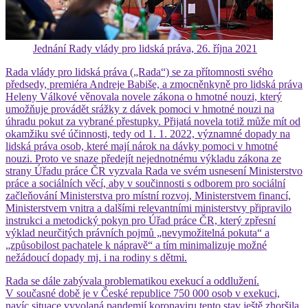
Jednání Rady vlády pro lidská práva, 26. října 2021
Rada vlády pro lidská práva („Rada“) se za přítomnosti svého
předsedy, premiéra Andreje Babiše, a zmocněnkyně pro lidská práva
Heleny Válkové věnovala novele zákona o hmotné nouzi, který
umožňuje provádět srážky z dávek pomoci v hmotné nouzi na
úhradu pokut za vybrané přestupky. Přijatá novela totiž může mít od
okamžiku své účinnosti, tedy od 1. 1. 2022, významné dopady na
lidská práva osob, které mají nárok na dávky pomoci v hmotné
nouzi. Proto ve snaze předejít nejednotnému výkladu zákona ze
strany Úřadu práce ČR vyzvala Rada ve svém usnesení Ministerstvo
práce a sociálních věcí, aby v součinnosti s odborem pro sociální
začleňování Ministerstva pro místní rozvoj, Ministerstvem financí,
Ministerstvem vnitra a dalšími relevantními ministerstvy připravilo
instrukci a metodický pokyn pro Úřad práce ČR, který zpřesní
výklad neurčitých právních pojmů „nevymožitelná pokuta“ a
„způsobilost pachatele k nápravě“ a tím minimalizuje možné
nežádoucí dopady mj. i na rodiny s dětmi.
Rada se dále zabývala problematikou exekucí a oddlužení.
V současné době je v České republice 750 000 osob v exekuci,
navíc situace vyvolaná pandemií koronaviru tento stav ještě zhoršila,