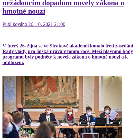
nežádoucím dopadům novely zákona o
hmotné nouzi
Publikováno 26. 10. 2021 21:00
V úterý 26. října se ve Strakově akademii konalo třetí zasedání
Rady vlády pro lidská práva v tomto roce. Mezi hlavními body
programu byly podněty k novele zákona o hmotné nouzi a k
oddlužení.