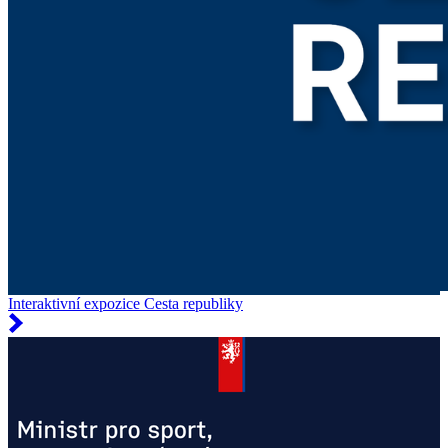
Interaktivní expozice Cesta republiky