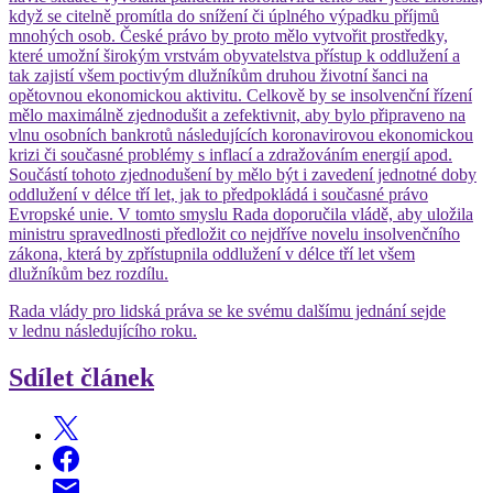
když se citelně promítla do snížení či úplného výpadku příjmů
mnohých osob. České právo by proto mělo vytvořit prostředky,
které umožní širokým vrstvám obyvatelstva přístup k oddlužení a
tak zajistí všem poctivým dlužníkům druhou životní šanci na
opětovnou ekonomickou aktivitu. Celkově by se insolvenční řízení
mělo maximálně zjednodušit a zefektivnit, aby bylo připraveno na
vlnu osobních bankrotů následujících koronavirovou ekonomickou
krizi či současné problémy s inflací a zdražováním energií apod.
Součástí tohoto zjednodušení by mělo být i zavedení jednotné doby
oddlužení v délce tří let, jak to předpokládá i současné právo
Evropské unie. V tomto smyslu Rada doporučila vládě, aby uložila
ministru spravedlnosti předložit co nejdříve novelu insolvenčního
zákona, která by zpřístupnila oddlužení v délce tří let všem
dlužníkům bez rozdílu.
Rada vlády pro lidská práva se ke svému dalšímu jednání sejde
v lednu následujícího roku.
Sdílet článek