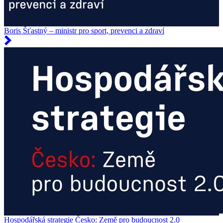
Boris Šťastný – ministr pro sport, prevenci a zdraví
Hospodářská strategie Česko: Země pro budoucnost 2.0