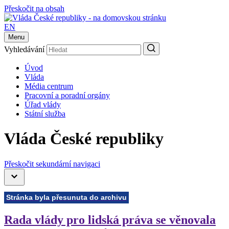
Přeskočit na obsah
EN
Menu
Vyhledávání
Úvod
Vláda
Média centrum
Pracovní a poradní orgány
Úřad vlády
Státní služba
Vláda České republiky
Přeskočit sekundární navigaci
Stránka byla přesunuta do archivu
Rada vlády pro lidská práva se věnovala