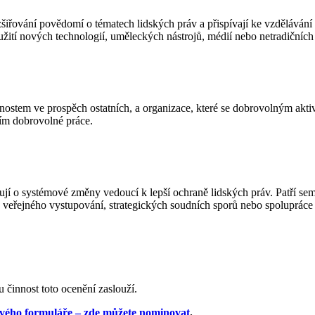
rozšiřování povědomí o tématech lidských práv a přispívají ke vzdělávání
yužití nových technologií, uměleckých nástrojů, médií nebo netradičních f
činnostem ve prospěch ostatních, a organizace, které se dobrovolným ak
vím dobrovolné práce.
zují o systémové změny vedoucí k lepší ochraně lidských práv. Patří sem 
veřejného vystupování, strategických soudních sporů nebo spolupráce s
u činnost toto ocenění zaslouží.
vého formuláře – zde můžete nominovat
.