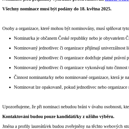
Všechny nominace musí být podány do 18. května 2025.
Osoby a organizace, které mohou být nominovány, musí splňovat tyt
Nominat/ka je občanem České republiky nebo je obyvatelem Če
Nominovaný jednotlivec či organizace přijímají univerzálnost l
Nominovaný jednotlivec či organizace dodržuje platné právní p
Nominovaný jednotlivec či organizace vykonávají tuto činnos
Činnost nominanta/ky nebo nominované organizace, která je nav
Nominovat lze opakovaně, pokud jednotlivec nebo organizace 
Upozorňujeme, že při nominaci nebudou bráni v úvahu osobnosti, které
Kontaktováni budou pouze kandidáti/ky z užšího výběru.
Jména a profily laureátů/ek budou zveřejněny na těchto webových st