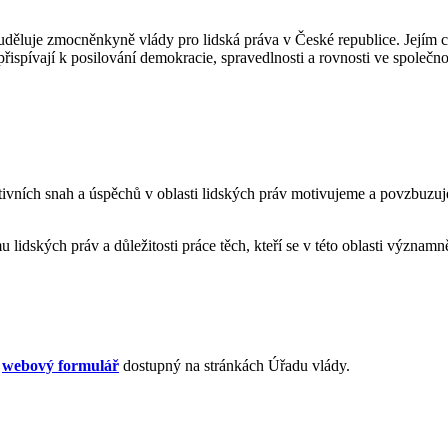
uděluje zmocněnkyně vlády pro lidská práva v České republice. Jejím cí
přispívají k posilování demokracie, spravedlnosti a rovnosti ve společno
vních snah a úspěchů v oblasti lidských práv motivujeme a povzbuzujem
dských práv a důležitosti práce těch, kteří se v této oblasti význam
e
webový formulář
dostupný na stránkách Úřadu vlády.