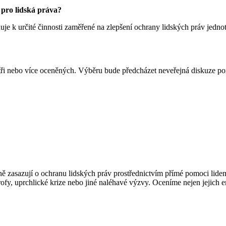
pro lidská práva?
je k určité činnosti zaměřené na zlepšení ochrany lidských práv jedno
 tři nebo více oceněných. Výběru bude předcházet neveřejná diskuze 
ivně zasazují o ochranu lidských práv prostřednictvím přímé pomoci lide
ofy, uprchlické krize nebo jiné naléhavé výzvy. Oceníme nejen jejich em