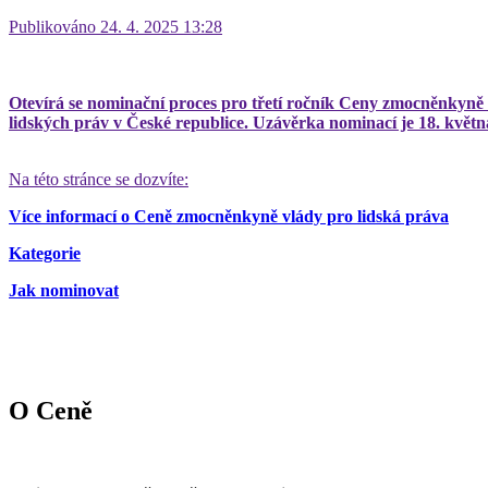
Publikováno 24. 4. 2025 13:28
Otevírá se nominační proces pro třetí ročník Ceny zmocněnkyně v
lidských práv v České republice. Uzávěrka nominací je 18. květn
Na této stránce se dozvíte:
Více informací o Ceně zmocněnkyně vlády pro lidská práva
Kategorie
Jak nominovat
O Ceně