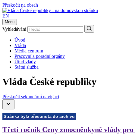
Přeskočit na obsah
EN
Menu
Vyhledávání
Úvod
Vláda
Média centrum
Pracovní a poradní orgány
Úřad vlády
Státní služba
Vláda České republiky
Přeskočit sekundární navigaci
Stránka byla přesunuta do archivu
Třetí ročník Ceny zmocněnkyně vlády pro 