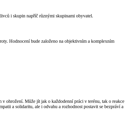
tlivců i skupin napříč různými skupinami obyvatel.
poroty. Hodnocení bude založeno na objektivním a komplexním
m v ohrožení. Může jít jak o každodenní práci v terénu, tak o reakce
patii a solidaritu, ale i odvahu a rozhodnost postavit se bezpráví a