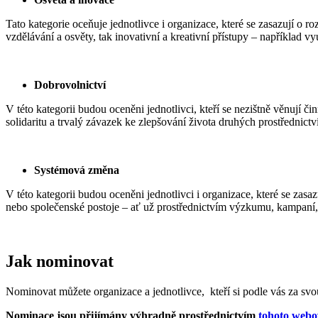
Tato kategorie oceňuje jednotlivce i organizace, které se zasazují o 
vzdělávání a osvěty, tak inovativní a kreativní přístupy – například v
Dobrovolnictví
V této kategorii budou oceněni jednotlivci, kteří se nezištně věnují 
solidaritu a trvalý závazek ke zlepšování života druhých prostřednict
Systémová změna
V této kategorii budou oceněni jednotlivci i organizace, které se zasa
nebo společenské postoje – ať už prostřednictvím výzkumu, kampaní, 
Jak nominovat
Nominovat můžete organizace a jednotlivce, kteří si podle vás za svo
Nominace jsou přijímány výhradně prostřednictvím
tohoto webo