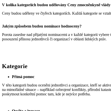
V kolika kategoriích budou udělovány Ceny zmocněnkyně vlády 
Ceny budou uděleny ve čtyřech kategoriích. Každá kategorie se vztahu
Jakým způsobem budou nominace hodnoceny?
Porota zasedne nad přijatými nominacemi a v každé kategorii vybere
posouzení přínosu jednotlivců či organizací v oblasti lidských práv.
Kategorie
Přímá pomoc
V této kategorii budou oceněni jednotlivci a organizace, kteří se akt
na mimořádné situace – například ozbrojené konflikty, přírodní katastr
poskytnout konkrétní pomoc tam, kde je nejvíce potřeba.
Osvěta a inovace