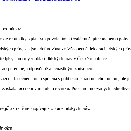
o podmínky:
ské republiky s platným povolením k trvalému či přechodnému pobytu 
idských práv, jak jsou definována ve Všeobecné deklaraci lidských práv
ředpisy a normy v oblasti lidských práv v České republice.
t transparentně, odpovědně a nenásilným způsobem.
ržena k ocenění, není spojena s politickou stranou nebo hnutím, ale j
nezískal/a ocenění v minulém ročníku. Počet nominovaných jednotlivc
 již aktivně nepřispívají k obraně lidských práv.
ránkách.