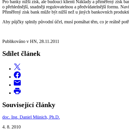
Pro banky nižší zisk, ale budoucí klienti Náklady a přiměřený zisk b
o přehlednější, snadněji regulovatelnou a předvídatelnější formu. Na
Přiměřený zisk bank může být nižší než u jiných bankovních produktů
Aby půjčky splnily původní účel, musí pomáhat těm, co je reálně potřeb
Publikováno v HN, 28.11.2011
Sdílet článek
Související články
doc. Ing. Daniel Münich, Ph.D.
4. 8. 2010