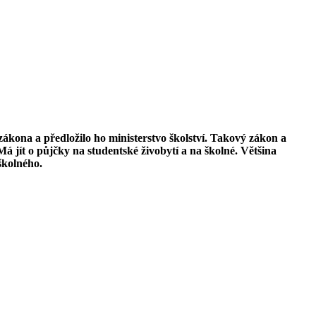
kona a předložilo ho ministerstvo školství. Takový zákon a
á jít o půjčky na studentské živobytí a na školné. Většina
školného.