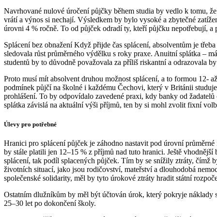
Navrhované nulové úročení půjčky během studia by vedlo k tomu, že si 
vrátí a výnos si nechají. Výsledkem by bylo vysoké a zbytečné zatížení
úrovni 4 % ročně. To od půjček odradí ty, kteří půjčku nepotřebují, a 
Splácení bez obnažení Když přijde čas splácení, absolventům je třeba 
sledovala růst průměrného výdělku s roky praxe. Anuitní splátka – má 
studentů by to důvodně považovala za příliš riskantní a odrazovala by 
Proto musí mít absolvent druhou možnost splácení, a to formou 12- až
podmínek půjčí na školné i každému Čechovi, který v Británii studu
prohlášení. To by odpovídalo zavedené praxi, kdy banky od žadatelů 
splátka závislá na aktuální výši příjmů, ten by si mohl zvolit fixní volb
Úlevy pro potřebné
Hranici pro splácení půjček je záhodno nastavit pod úrovní průměrné
by stále platili jen 12–15 % z příjmů nad tuto hranici. Ještě vhodněj
splácení, tak podíl splacených půjček. Tím by se snížily ztráty, čímž
životních situací, jako jsou rodičovství, mateřství a dlouhodobá nemoc
společenské solidarity, měl by tyto úrokové ztráty hradit státní rozpoče
Ostatním dlužníkům by měl být účtován úrok, který pokryje náklady 
25–30 let po dokončení školy.