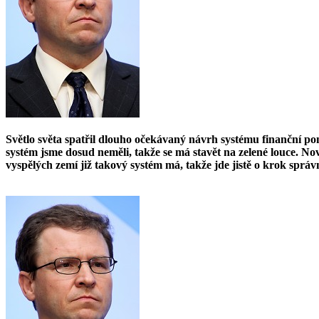
Světlo světa spatřil dlouho očekávaný návrh systému finanční p
systém jsme dosud neměli, takže se má stavět na zelené louce. No
vyspělých zemí již takový systém má, takže jde jistě o krok správ