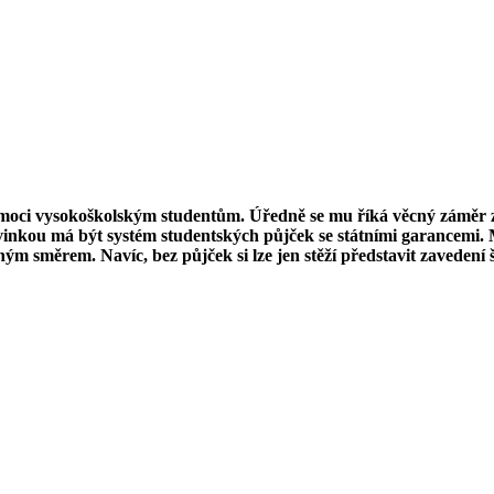
omoci vysokoškolským studentům. Úředně se mu říká věcný záměr zá
vinkou má být systém studentských půjček se státními garancemi. M
ným směrem. Navíc, bez půjček si lze jen stěží představit zavedení 