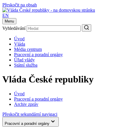
Přeskočit na obsah
EN
Menu
Vyhledávání
Úvod
Vláda
Média centrum
Pracovní a poradní orgány
Úřad vlády
Státní služba
Vláda České republiky
Úvod
Pracovní a poradní orgány
Archiv zpráv
Přeskočit sekundární navigaci
Pracovní a poradní orgány