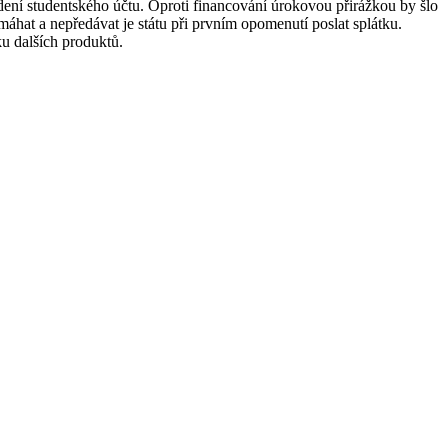
edení studentského účtu. Oproti financování úrokovou přirážkou by šlo
áhat a nepředávat je státu při prvním opomenutí poslat splátku.
u dalších produktů.