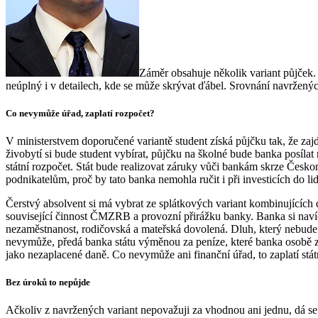
Záměr obsahuje několik variant půjček. T
neúplný i v detailech, kde se může skrývat ďábel. Srovnání navržených 
Co nevymůže úřad, zaplatí rozpočet?
V ministerstvem doporučené variantě student získá půjčku tak, že zaj
živobytí si bude student vybírat, půjčku na školné bude banka posíla
státní rozpočet. Stát bude realizovat záruky vůči bankám skrze Če
podnikatelům, proč by tato banka nemohla ručit i při investicích do li
Čerstvý absolvent si má vybrat ze splátkových variant kombinujících d
související činnost ČMZRB a provozní přirážku banky. Banka si navíc
nezaměstnanost, rodičovská a mateřská dovolená. Dluh, který nebude sp
nevymůže, předá banka státu výměnou za peníze, které banka osobě za
jako nezaplacené daně. Co nevymůže ani finanční úřad, to zaplatí stát
Bez úroků to nepůjde
Ačkoliv z navržených variant nepovažuji za vhodnou ani jednu, dá se 