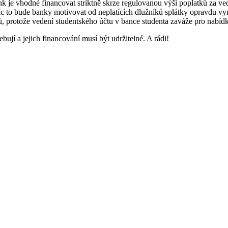
ank je vhodné financovat striktně skrze regulovanou výši poplatků za v
víc to bude banky motivovat od neplatících dlužníků splátky opravdu vym
, protože vedení studentského účtu v bance studenta zaváže pro nabídk
ují a jejich financování musí být udržitelné. A rádi!