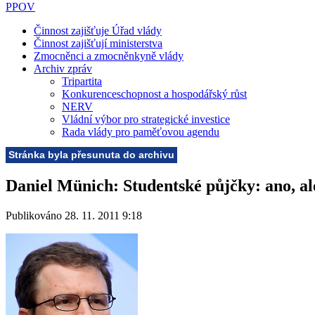
PPOV
Činnost zajišťuje Úřad vlády
Činnost zajišťují ministerstva
Zmocněnci a zmocněnkyně vlády
Archiv zpráv
Tripartita
Konkurenceschopnost a hospodářský růst
NERV
Vládní výbor pro strategické investice
Rada vlády pro paměťovou agendu
Stránka byla přesunuta do archivu
Daniel Münich: Studentské půjčky: ano, al
Publikováno 28. 11. 2011 9:18