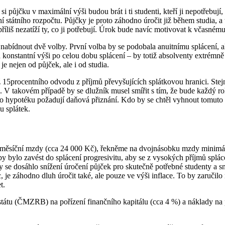
půjčku v maximální výši budou brát i ti studenti, kteří ji nepotřebují,
 státního rozpočtu. Půjčky je proto záhodno úročit již během studia, a to
příliš nezatíží ty, co ji potřebují. Úrok bude navíc motivovat k včasné
nabídnout dvě volby. První volba by se podobala anuitnímu splácení, al
konstantní výši po celou dobu splácení – by totiž absolventy extrémně z
je nejen od půjček, ale i od studia.
 15procentního odvodu z příjmů převyšujících splátkovou hranici. Stejn
je. V takovém případě by se dlužník musel smířit s tím, že bude každý
o hypotéku požadují daňová přiznání. Kdo by se chtěl vyhnout tomuto 
u splátek.
 měsíční mzdy (cca 24 000 Kč), řekněme na dvojnásobku mzdy minimální 
ší by bylo zavést do splácení progresivitu, aby se z vysokých příjmů sp
 by se dosáhlo snížení úročení půjček pro skutečně potřebné studenty a 
, je záhodno dluh úročit také, ale pouze ve výši inflace. To by zaručil
t.
státu (ČMZRB) na pořízení finančního kapitálu (cca 4 %) a náklady na 