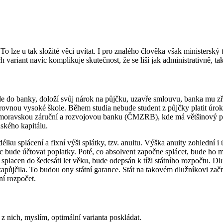
o lze u tak složité věci uvítat. I pro znalého člověka však ministerský t
variant navíc komplikuje skutečnost, že se liší jak administrativně, ta
de do banky, doloží svůj nárok na půjčku, uzavře smlouvu, banka mu zří
t rovnou vysoké škole. Během studia nebude student z půjčky platit úr
skomoravskou záruční a rozvojovou banku (ČMZRB), kde má většinový p
dského kapitálu.
élku splácení a fixní výši splátky, tzv. anuitu. Výška anuity zohlední 
 bude účtovat poplatky. Poté, co absolvent započne splácet, bude ho 
lacen do šedesáti let věku, bude odepsán k tíži státního rozpočtu. Dlu
půjčila. To budou ony státní garance. Stát na takovém dlužníkovi zač
ní rozpočet.
z nich, myslím, optimální varianta poskládat.