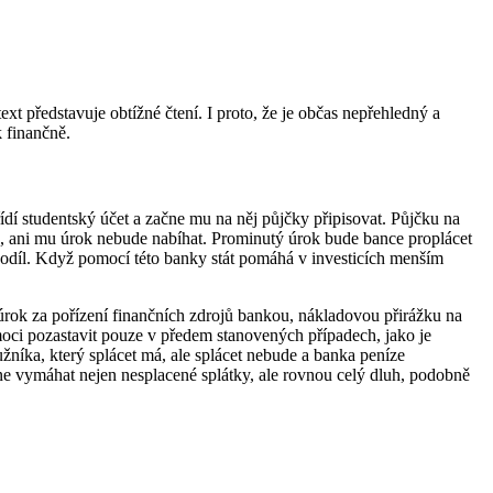
ext představuje obtížné čtení. I proto, že je občas nepřehledný a
k finančně.
dí studentský účet a začne mu na něj půjčky připisovat. Půjčku na
ok, ani mu úrok nebude nabíhat. Prominutý úrok bude bance proplácet
odíl. Když pomocí této banky stát pomáhá v investicích menším
i úrok za pořízení finančních zdrojů bankou, nákladovou přirážku na
moci pozastavit pouze v předem stanovených případech, jako je
žníka, který splácet má, ale splácet nebude a banka peníze
ne vymáhat nejen nesplacené splátky, ale rovnou celý dluh, podobně