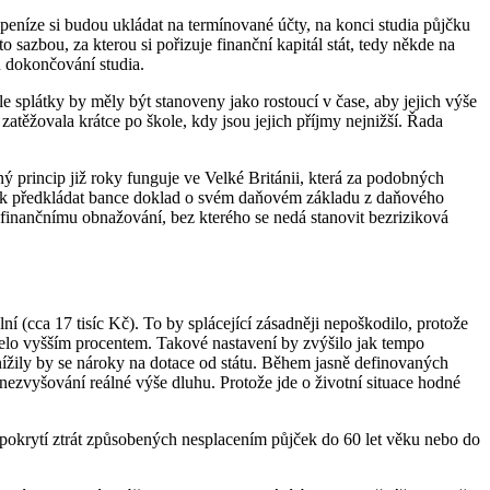
 peníze si budou ukládat na termínované účty, na konci studia půjčku
 sazbou, za kterou si pořizuje finanční kapitál stát, tedy někde na
mu dokončování studia.
e splátky by měly být stanoveny jako rostoucí v čase, aby jejich výše
atěžovala krátce po škole, kdy jsou jejich příjmy nejnižší. Řada
ý princip již roky funguje ve Velké Británii, která za podobných
 rok předkládat bance doklad o svém daňovém základu z daňového
finančnímu obnažování, bez kterého se nedá stanovit bezriziková
(cca 17 tisíc Kč). To by splácející zásadněji nepoškodilo, protože
lácelo vyšším procentem. Takové nastavení by zvýšilo jak tempo
snížily by se nároky na dotace od státu. Během jasně definovaných
o nezvyšování reálné výše dluhu. Protože jde o životní situace hodné
pokrytí ztrát způsobených nesplacením půjček do 60 let věku nebo do