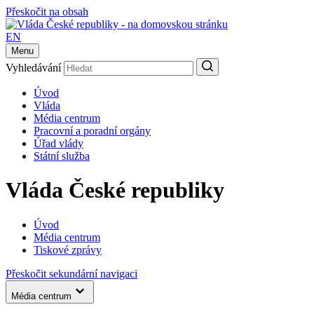
Přeskočit na obsah
EN
Menu
Vyhledávání
Úvod
Vláda
Média centrum
Pracovní a poradní orgány
Úřad vlády
Státní služba
Vláda České republiky
Úvod
Média centrum
Tiskové zprávy
Přeskočit sekundární navigaci
Média centrum