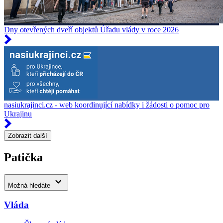
Dny otevřených dveří objektů Úřadu vlády v roce 2026
nasiukrajinci.cz - web koordinující nabídky i žádosti o pomoc pro
Ukrajinu
Zobrazit další
Patička
Možná hledáte
Vláda