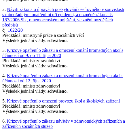
2.
Návrh zákona o úpravách poskytování ošetřovného v souvislosti
s mimořádnými opatřeními při epidemii, a o změně zákona č.
187/2006 Sb., o nemocenském pojištění, ve znění pozdějších
předpisů
čj.
1022/20
Předkládá: ministryně práce a sociálních věcí
Výsledek jednání vlády:
schváleno.
3.
Krizové opatření o zákazu a omezení konání hromadných akcí s
účinností od 9. do 11. října 2020
Předkládá: ministr zdravotnictví
Výsledek jednání vlády:
schváleno.
4.
Krizové opatření o zákazu a omezení konání hromadných akcí s
účinností od 12. října 2020
Předkládá: ministr zdravotnictví
Výsledek jednání vlády:
schváleno.
5.
Krizové opatření o omezení provozu škol a školských zařízení
Předkládá: ministr zdravotnictví
Výsledek jednání vlády:
schváleno.
6.
Krizové opatření o zákazu návštěv v zdravotnických zařízeních a
zařízeních sociálních služeb