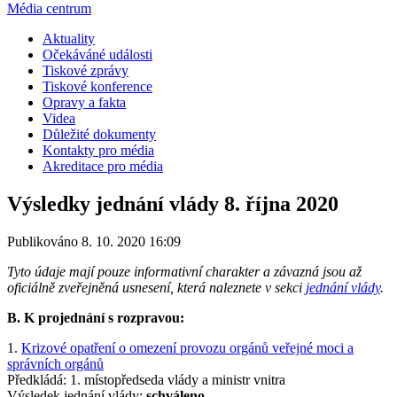
Média centrum
Aktuality
Očekáváné události
Tiskové zprávy
Tiskové konference
Opravy a fakta
Videa
Důležité dokumenty
Kontakty pro média
Akreditace pro média
Výsledky jednání vlády 8. října 2020
Publikováno 8. 10. 2020 16:09
Tyto údaje mají pouze informativní charakter a závazná jsou až
oficiálně zveřejněná usnesení, která naleznete v sekci
jednání vlády
.
B. K projednání s rozpravou:
1.
Krizové opatření o omezení provozu orgánů veřejné moci a
správních orgánů
Předkládá: 1. místopředseda vlády a ministr vnitra
Výsledek jednání vlády:
schváleno.