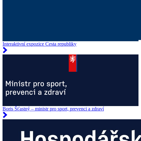
Interaktivní expozice Cesta republiky
Boris Šťastný – ministr pro sport, prevenci a zdraví