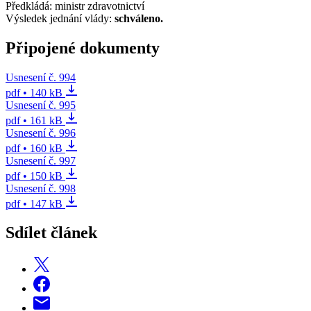
Předkládá: ministr zdravotnictví
Výsledek jednání vlády:
schváleno.
Připojené dokumenty
Usnesení č. 994
pdf • 140 kB
Usnesení č. 995
pdf • 161 kB
Usnesení č. 996
pdf • 160 kB
Usnesení č. 997
pdf • 150 kB
Usnesení č. 998
pdf • 147 kB
Sdílet článek