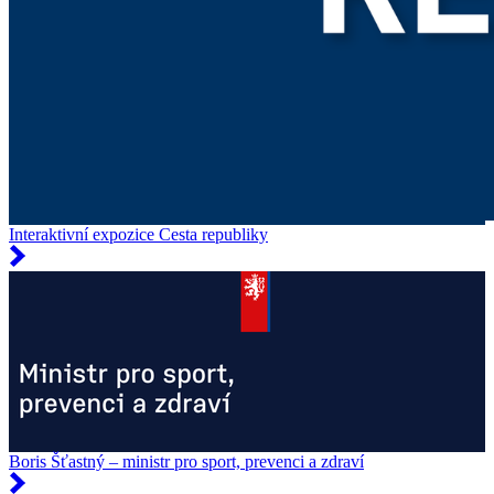
Interaktivní expozice Cesta republiky
Boris Šťastný – ministr pro sport, prevenci a zdraví