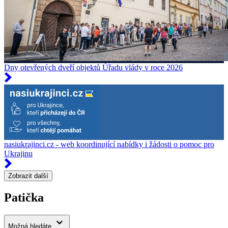
Dny otevřených dveří objektů Úřadu vlády v roce 2026
nasiukrajinci.cz - web koordinující nabídky i žádosti o pomoc pro
Ukrajinu
Zobrazit další
Patička
Možná hledáte