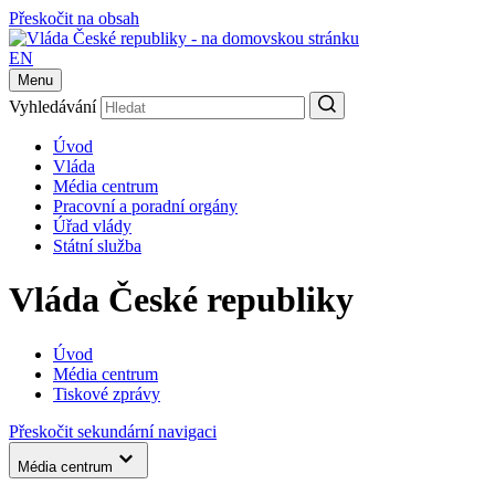
Přeskočit na obsah
EN
Menu
Vyhledávání
Úvod
Vláda
Média centrum
Pracovní a poradní orgány
Úřad vlády
Státní služba
Vláda České republiky
Úvod
Média centrum
Tiskové zprávy
Přeskočit sekundární navigaci
Média centrum