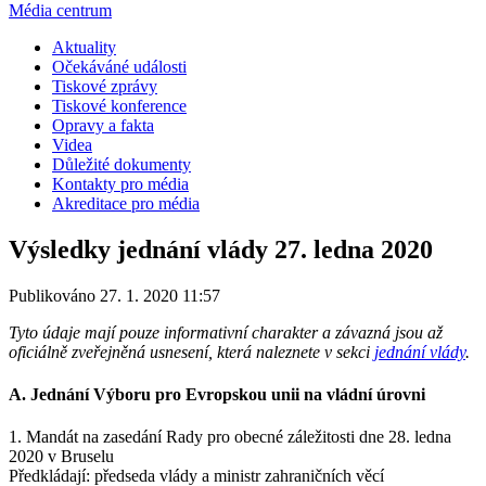
Média centrum
Aktuality
Očekáváné události
Tiskové zprávy
Tiskové konference
Opravy a fakta
Videa
Důležité dokumenty
Kontakty pro média
Akreditace pro média
Výsledky jednání vlády 27. ledna 2020
Publikováno 27. 1. 2020 11:57
Tyto údaje mají pouze informativní charakter a závazná jsou až
oficiálně zveřejněná usnesení, která naleznete v sekci
jednání vlády
.
A. Jednání Výboru pro Evropskou unii na vládní úrovni
1. Mandát na zasedání Rady pro obecné záležitosti dne 28. ledna
2020 v Bruselu
Předkládají: předseda vlády a ministr zahraničních věcí