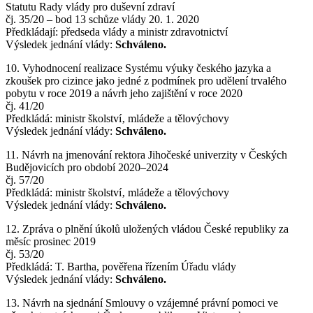
Statutu Rady vlády pro duševní zdraví
čj. 35/20 – bod 13 schůze vlády 20. 1. 2020
Předkládají: předseda vlády a ministr zdravotnictví
Výsledek jednání vlády:
Schváleno.
10. Vyhodnocení realizace Systému výuky českého jazyka a
zkoušek pro cizince jako jedné z podmínek pro udělení trvalého
pobytu v roce 2019 a návrh jeho zajištění v roce 2020
čj. 41/20
Předkládá: ministr školství‚ mládeže a tělovýchovy
Výsledek jednání vlády:
Schváleno.
11. Návrh na jmenování rektora Jihočeské univerzity v Českých
Budějovicích pro období 2020–2024
čj. 57/20
Předkládá: ministr školství‚ mládeže a tělovýchovy
Výsledek jednání vlády:
Schváleno.
12. Zpráva o plnění úkolů uložených vládou České republiky za
měsíc prosinec 2019
čj. 53/20
Předkládá: T. Bartha, pověřena řízením Úřadu vlády
Výsledek jednání vlády:
Schváleno.
13. Návrh na sjednání Smlouvy o vzájemné právní pomoci ve