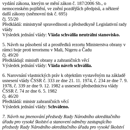
vydání zákona, kterým se mění zákon č. 187/2006 Sb., o
nemocenském pojištění, ve znění pozdějších předpisů, a některé
další zákony (sněmovní tisk č. 695)
čj. 55/20
Předkládá: ministryně spravedlnosti a předsedkyně Legislativní rady
vlády
Výsledek jednání vlády:
Vláda schválila neutrální stanovisko.
5. Návrh na působení sil a prostředků rezortu Ministerstva obrany v
rámci boje proti terorismu v Mali, Nigeru a Čadu
čj. 49/20
Předkládají: ministři obrany a zahraničních věcí
Výsledek jednání vlády:
Vláda návrh schválila.
6. Narovnání vlastnických práv k objektům vystavěným na základě
usnesení vlády ČSSR č. 333 ze dne 21. 11. 1974, č. 234 ze dne 7. 9.
1978, č. 339 ze dne 9. 12. 1982 a usnesení předsednictva vlády
ČSSR č. 74 ze dne 6. 5. 1982
čj. 46/20
Předkládá: ministr zahraničních věcí
Výsledek jednání vlády:
Schváleno.
7. Návrh na jmenování předsedy Rady Národního akreditačního
úřadu pro vysoké školství a stanovení odměny zastupujícího
předsedy Rady Národního akreditačního úřadu pro vysoké školství