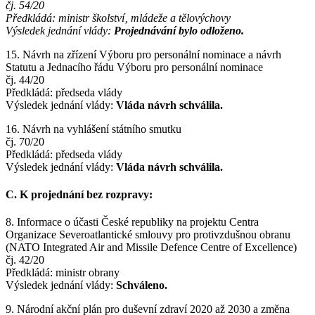
čj. 54/20
Předkládá: ministr školství‚ mládeže a tělovýchovy
Výsledek jednání vlády:
Projednávání bylo odloženo.
15. Návrh na zřízení Výboru pro personální nominace a návrh
Statutu a Jednacího řádu Výboru pro personální nominace
čj. 44/20
Předkládá: předseda vlády
Výsledek jednání vlády:
Vláda návrh schválila.
16. Návrh na vyhlášení státního smutku
čj. 70/20
Předkládá: předseda vlády
Výsledek jednání vlády:
Vláda návrh schválila.
C. K projednání bez rozpravy:
8. Informace o účasti České republiky na projektu Centra
Organizace Severoatlantické smlouvy pro protivzdušnou obranu
(NATO Integrated Air and Missile Defence Centre of Excellence)
čj. 42/20
Předkládá: ministr obrany
Výsledek jednání vlády:
Schváleno.
9. Národní akční plán pro duševní zdraví 2020 až 2030 a změna