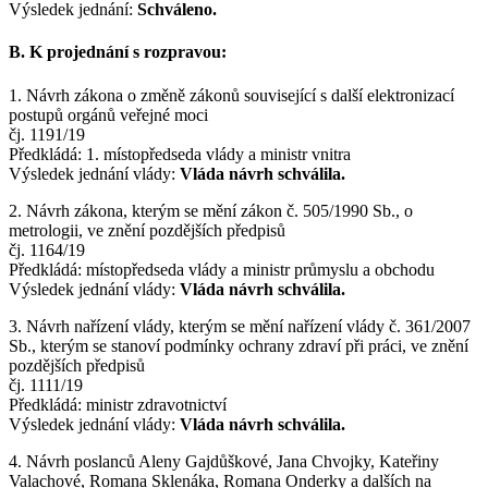
Výsledek jednání:
Schváleno.
B. K projednání s rozpravou:
1. Návrh zákona o změně zákonů související s další elektronizací
postupů orgánů veřejné moci
čj. 1191/19
Předkládá: 1. místopředseda vlády a ministr vnitra
Výsledek jednání vlády:
Vláda návrh schválila.
2. Návrh zákona, kterým se mění zákon č. 505/1990 Sb., o
metrologii, ve znění pozdějších předpisů
čj. 1164/19
Předkládá: místopředseda vlády a ministr průmyslu a obchodu
Výsledek jednání vlády:
Vláda návrh schválila.
3. Návrh nařízení vlády, kterým se mění nařízení vlády č. 361/2007
Sb., kterým se stanoví podmínky ochrany zdraví při práci, ve znění
pozdějších předpisů
čj. 1111/19
Předkládá: ministr zdravotnictví
Výsledek jednání vlády:
Vláda návrh schválila.
4. Návrh poslanců Aleny Gajdůškové, Jana Chvojky, Kateřiny
Valachové, Romana Sklenáka, Romana Onderky a dalších na