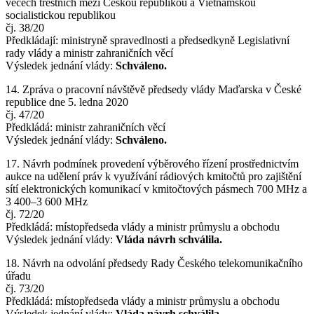
věcech trestních mezi Českou republikou a Vietnamskou
socialistickou republikou
čj. 38/20
Předkládají: ministryně spravedlnosti a předsedkyně Legislativní
rady vlády a ministr zahraničních věcí
Výsledek jednání vlády:
Schváleno.
14. Zpráva o pracovní návštěvě předsedy vlády Maďarska v České
republice dne 5. ledna 2020
čj. 47/20
Předkládá: ministr zahraničních věcí
Výsledek jednání vlády:
Schváleno.
17. Návrh podmínek provedení výběrového řízení prostřednictvím
aukce na udělení práv k využívání rádiových kmitočtů pro zajištění
sítí elektronických komunikací v kmitočtových pásmech 700 MHz a
3 400–3 600 MHz
čj. 72/20
Předkládá: místopředseda vlády a ministr průmyslu a obchodu
Výsledek jednání vlády:
Vláda návrh schválila.
18. Návrh na odvolání předsedy Rady Českého telekomunikačního
úřadu
čj. 73/20
Předkládá: místopředseda vlády a ministr průmyslu a obchodu
Výsledek jednání vlády:
Vláda návrh schválila.