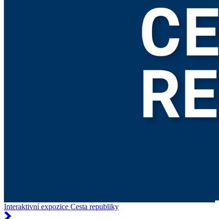
Interaktivní expozice Cesta republiky