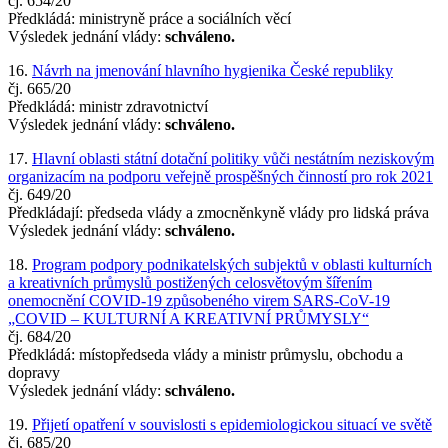
čj. 654/20
Předkládá: ministryně práce a sociálních věcí
Výsledek jednání vlády:
schváleno.
16.
Návrh na jmenování hlavního hygienika České republiky
čj. 665/20
Předkládá: ministr zdravotnictví
Výsledek jednání vlády:
schváleno.
17.
Hlavní oblasti státní dotační politiky vůči nestátním neziskovým
organizacím na podporu veřejně prospěšných činností pro rok 2021
čj. 649/20
Předkládají: předseda vlády a zmocněnkyně vlády pro lidská práva
Výsledek jednání vlády:
schváleno.
18.
Program podpory podnikatelských subjektů v oblasti kulturních
a kreativních průmyslů postižených celosvětovým šířením
onemocnění COVID-19 způsobeného virem SARS-CoV-19
„COVID – KULTURNÍ A KREATIVNÍ PRŮMYSLY“
čj. 684/20
Předkládá: místopředseda vlády a ministr průmyslu, obchodu a
dopravy
Výsledek jednání vlády:
schváleno.
19.
Přijetí opatření v souvislosti s epidemiologickou situací ve světě
čj. 685/20