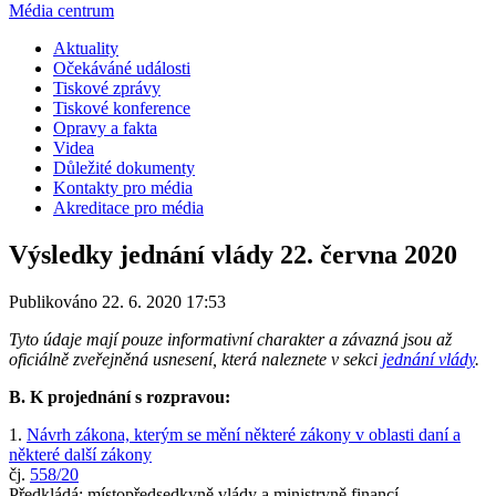
Média centrum
Aktuality
Očekáváné události
Tiskové zprávy
Tiskové konference
Opravy a fakta
Videa
Důležité dokumenty
Kontakty pro média
Akreditace pro média
Výsledky jednání vlády 22. června 2020
Publikováno 22. 6. 2020 17:53
Tyto údaje mají pouze informativní charakter a závazná jsou až
oficiálně zveřejněná usnesení, která naleznete v sekci
jednání vlády
.
B. K projednání s rozpravou:
1.
Návrh zákona, kterým se mění některé zákony v oblasti daní a
některé další zákony
čj.
558/20
Předkládá: místopředsedkyně vlády a ministryně financí