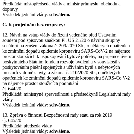
Předkládá: místopředseda vlády a ministr průmyslu, obchodu a
dopravy
Výsledek jednání vlády:
schváleno.
C. K projednání bez rozpravy:
12. Návrh na vstup vlády do řízení vedeného před Ústavním
soudem pod spisovou značkou Pl. ÚS 21/20 o návrhu skupiny
senátorů na zrušení zákona č. 209/2020 Sb., o některých opatřeních
ke zmírnění dopadů epidemie koronaviru SARS-CoV-2 na nájemce
prostor sloužících k uspokojování bytové potřeby, na příjemce úvěru
poskytnutého Státním fondem rozvoje bydlení a v souvislosti s
poskytováním plnění spojených s užíváním bytů a nebytových
prostorů v domě s byty, a zákona č. 210/2020 Sb., o některých
opatřeních ke zmírnění dopadů epidemie koronaviru SARS-Co V-2
na nájemce prostor sloužících podnikání
čj. 644/20
Předkládá: ministryně spravedlnosti a předsedkyně Legislativní rady
vlády
Výsledek jednání vlády:
schváleno.
13. Zpráva o činnosti Bezpečnostní rady státu za rok 2019
čj. 645/20
Předkládá: předseda vlády
Výsledek jednání vlády:
schváleno.