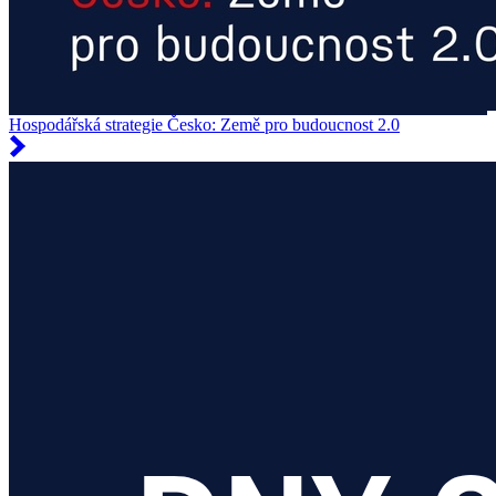
Hospodářská strategie Česko: Země pro budoucnost 2.0