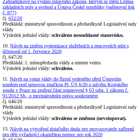
Zahradníkové na vydání ústavního zákona, kterým se mění Listina
základních práv a svobod a Ústava České republiky (sněmovní tisk
č. 877)
čj.
652/20
Předkládá: ministryně spravedlnosti a předsedkyně Legislativní rady
vlády
Výsledek jednání vlády:
schváleno nesouhlasné stanovisko.
10.
Návrh na změnu systemizace služebních a pracovních míst s
účinností od 1. července 2020
čj. 647/20
Předkládá: 1. místopředseda vlády a ministr vnitra
Výsledek jednání vlády:
schváleno.
11.
Návrh na vstup vlády do řízení vedeného před Ústavním
soudem pod spisovou značkou Pl. ÚS 6/20 o návrhu Krajského
soudu v Praze na zrušení části ustanovení § 63 odst. 1 zákona č.
91/2012 Sb., o mezinárodním právu soukromém
čj. 646/20
Předkládá: ministryně spravedlnosti a předsedkyně Legislativní rady
vlády
Výsledek jednání vlády:
schváleno se změnou (nevstupovat).
15.
Návrh na vytvoření dotačního titulu pro provozovatele zařízení
pro děti vyžadující okamžitou pomoc pro rok 2020