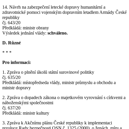
14. Návrh na zabezpečení letecké dopravy humanitární a
zdravotnické pomoci vojenským dopravním letadlem Armády České
republiky
čj. 643/20
Předkládá: ministr obrany
Výsledek jednání vlády:
schváleno.
D. Různé
* * *
Pro informaci:
1. Zpráva o plnění úkolů státní surovinové politiky
čj. 635/20
Předkládá: místopředseda vlády, ministr průmyslu a obchodu a
ministr dopravy
2. Zpráva o dopadech zákona o majetkovém vyrovnání s církvemi a
náboženskými společnostmi
čj. 637/20
Předkládá: ministr kultury
3. Zpráva k Akčnímu plánu České republiky k implementaci
rezoluce Rady bezpečnosti OSN č. 1325 (2000), o ženách, míru a