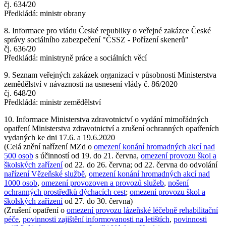
čj. 634/20
Předkládá: ministr obrany
8. Informace pro vládu České republiky o veřejné zakázce České
správy sociálního zabezpečení "ČSSZ - Pořízení skenerů"
čj. 636/20
Předkládá: ministryně práce a sociálních věcí
9. Seznam veřejných zakázek organizací v působnosti Ministerstva
zemědělství v návaznosti na usnesení vlády č. 86/2020
čj. 648/20
Předkládá: ministr zemědělství
10. Informace Ministerstva zdravotnictví o vydání mimořádných
opatření Ministerstva zdravotnictví a zrušení ochranných opatřeních
vydaných ke dni 17.6. a 19.6.2020
(Celá znění nařízení MZd o
omezení konání hromadných akcí nad
500 osob
s účinností od 19. do 21. června,
omezení provozu škol a
školských zařízení
od 22. do 26. června; od 22. června do odvolání
nařízení Vězeňské službě
,
omezení konání hromadných akcí nad
1000 osob
,
omezení provozoven a provozů služeb
,
nošení
ochranných prostředků dýchacích cest
;
omezení provozu škol a
školských zařízení
od 27. do 30. června)
(Zrušení opatření o
omezení provozu lázeňské léčebně rehabilitační
péče
,
povinnosti zajištění informovanosti na letištích
,
povinnosti