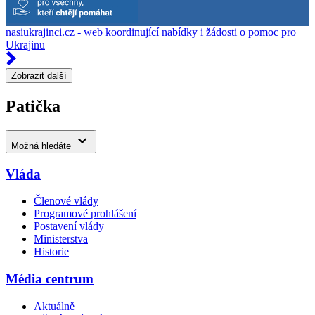
nasiukrajinci.cz - web koordinující nabídky i žádosti o pomoc pro
Ukrajinu
Zobrazit další
Patička
Možná hledáte
Vláda
Členové vlády
Programové prohlášení
Postavení vlády
Ministerstva
Historie
Média centrum
Aktuálně