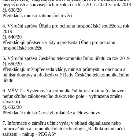
bezpečnosti a souvisejících rezolucí na léta 2017-2020 za rok 2019
čj. 638/20
Předkládá: ministr zahraničních věcí
4. Výroční zpráva Úřadu pro ochranu hospodářské soutěže za rok
2019
čj. 640/20
Předkládají: předseda vlády a předseda Úřadu pro ochranu
hospodářské soutěže
5. Výroční zpráva Českého telekomunikačního úřadu za rok 2019
čj. 650/20
Předkládají: místopředseda vlády, ministr průmyslu a obchodu a
ministr dopravy a předsedkyně Rady Českého telekomunikačního
úřadu
6. MŠMT – Systémová a komunikační infrastruktura (nahrazení
nefunkčního zálohovacího diskového pole – vyhrazená změna
závazku)
čj. 632/20
Předkládá: ministr školství‚ mládeže a tělovýchovy
7. Informace o záměru učinit výdaj v oblasti digitalizace nebo
informačních a komunikačních technologií „Radiokomunikační
zařízení – nákup - PEGAS“