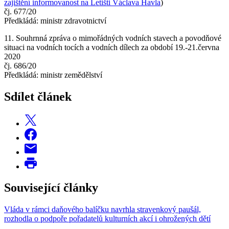
zajištění informovanost na Letišti Václava Havla
)
čj. 677/20
Předkládá: ministr zdravotnictví
11. Souhrnná zpráva o mimořádných vodních stavech a povodňové
situaci na vodních tocích a vodních dílech za období 19.-21.června
2020
čj. 686/20
Předkládá: ministr zemědělství
Sdílet článek
Související články
Vláda v rámci daňového balíčku navrhla stravenkový paušál,
rozhodla o podpoře pořadatelů kulturních akcí i ohrožených dětí