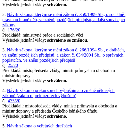
Výsledek jednání vlády:
schváleno.
2.
Návrh zákona, kterým se mění zákon č. 359/1999 Sb., o sociálně-
právní ochraně dětí, ve znění pozdějších předpisů, a další související
zákony
čj.
176/20
Předkládá: ministryně práce a sociálních věcí
Výsledek jednání vlády:
schváleno se změnou.
3.
Návrh zákona, kterým se mění zákon č. 266/1994 Sb., o dráhách,
ve znění pozdějších předpisů, a zákon č. 634/2004 Sb., o správních
poplatcích, ve znění pozdějších předpisů
čj.
25/20
Předkládá: místopředseda vlády, ministr průmyslu a obchodu a
ministr dopravy
Výsledek jednání vlády:
schváleno.
4.
Návrh zákon o prekurzorech výbušnin a o změně některých
zákonů (zákon o prekurzorech výbušnin)
čj.
475/20
Předkládají: místopředseda vlády, ministr průmyslu a obchodu a
ministr dopravy a předseda Českého báňského úřadu
Výsledek jednání vlády:
schváleno.
5.
Návrh zákona o veřejných dražbách