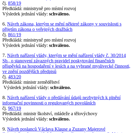
čj.
858/19
Předkládá: ministryně pro místní rozvoj
Výsledek jednání vlády:
schváleno.
6.
Návrh zákona, kterým se mění některé zákony v souvislosti s
přijetím zákona o veřejných dražbách
čj.
861/19
Předkládá: ministryně pro místní rozvoj
Výsledek jednání vlády:
schváleno.
7.
Návrh nařízení vlády, kterým se mění nařízení vlády č. 30/2014
Sb., o stanovení závazných pravidel poskytování finančních
příspěvků na hospodaření v lesích a na vybrané myslivecké činnosti,
ve znění pozdějších předpisů
čj.
483/20
Předkládá: ministr zemědělství
Výsledek jednání vlády:
schváleno.
8.
Návrh nařízení vlády o předávání údajů nezbytných k plnění
informační povinnosti o regulovaných povoláních
čj.
967/19
Předkládá: ministr školství‚ mládeže a tělovýchovy
Výsledek jednání vlády:
schváleno.
9.
Návrh poslanců Václava Klause a Zuzany Majerové