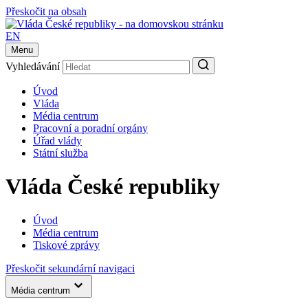
Přeskočit na obsah
EN
Menu
Vyhledávání
Úvod
Vláda
Média centrum
Pracovní a poradní orgány
Úřad vlády
Státní služba
Vláda České republiky
Úvod
Média centrum
Tiskové zprávy
Přeskočit sekundární navigaci
Média centrum