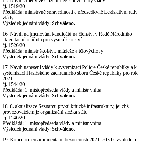
15. Návrh změny ve složení Legislativní rady vlády
čj. 1519/20
Předkládá: ministryně spravedlnosti a předsedkyně Legislativní rady
vlády
Výsledek jednání vlády:
Schváleno.
16. Návrh na jmenování kandidátů na členství v Radě Národního
akreditačního úřadu pro vysoké školství
čj. 1526/20
Předkládá: ministr školství‚ mládeže a tělovýchovy
Výsledek jednání vlády:
Schváleno.
17. Návrh usnesení vlády k systemizaci Policie České republiky a k
systemizaci Hasičského záchranného sboru České republiky pro rok
2021
čj. 1544/20
Předkládá: 1. místopředseda vlády a ministr vnitra
Výsledek jednání vlády:
Schváleno.
18. 8. aktualizace Seznamu prvků kritické infrastruktury, jejichž
provozovatelem je organizační složka státu
čj. 1546/20
Předkládá: 1. místopředseda vlády a ministr vnitra
Výsledek jednání vlády:
Schváleno.
19. Koncepce environmentální bezpečnosti 2021–2030 s výhledem