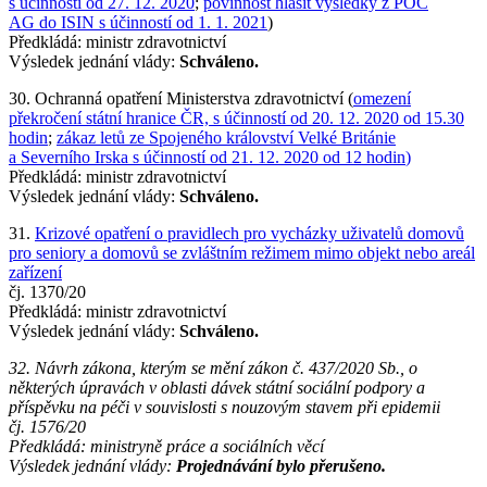
s účinností od 27. 12. 2020
;
povinnost hlásit výsledky z POC
AG do ISIN s účinností od 1. 1. 2021
)
Předkládá: ministr zdravotnictví
Výsledek jednání vlády:
Schváleno.
30. Ochranná opatření Ministerstva zdravotnictví (
omezení
překročení státní hranice ČR, s účinností od 20. 12. 2020 od 15.30
hodin
;
zákaz letů ze Spojeného království Velké Británie
a Severního Irska s účinností od 21. 12. 2020 od 12 hodin
)
Předkládá: ministr zdravotnictví
Výsledek jednání vlády:
Schváleno.
31.
Krizové opatření o pravidlech pro vycházky uživatelů domovů
pro seniory a domovů se zvláštním režimem mimo objekt nebo areál
zařízení
čj. 1370/20
Předkládá: ministr zdravotnictví
Výsledek jednání vlády:
Schváleno.
32. Návrh zákona, kterým se mění zákon č. 437/2020 Sb., o
některých úpravách v oblasti dávek státní sociální podpory a
příspěvku na péči v souvislosti s nouzovým stavem při epidemii
čj. 1576/20
Předkládá: ministryně práce a sociálních věcí
Výsledek jednání vlády:
Projednávání bylo přerušeno.