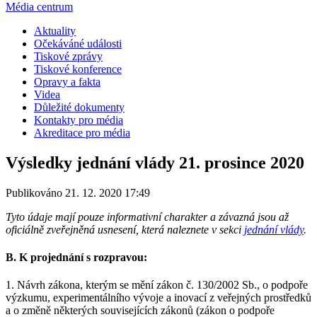
Média centrum
Aktuality
Očekáváné události
Tiskové zprávy
Tiskové konference
Opravy a fakta
Videa
Důležité dokumenty
Kontakty pro média
Akreditace pro média
Výsledky jednání vlády 21. prosince 2020
Publikováno 21. 12. 2020 17:49
Tyto údaje mají pouze informativní charakter a závazná jsou až
oficiálně zveřejněná usnesení, která naleznete v sekci
jednání vlády
.
B. K projednání s rozpravou:
1. Návrh zákona, kterým se mění zákon č. 130/2002 Sb., o podpoře
výzkumu, experimentálního vývoje a inovací z veřejných prostředků
a o změně některých souvisejících zákonů (zákon o podpoře