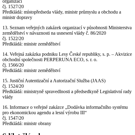
organizací
čj. 1527/20
Předkládá: místopředseda vlády, ministr průmyslu a obchodu a
ministr dopravy
13. Seznam veřejných zakázek organizací v působnosti Ministerstva
zemědělství v návaznosti na usnesení vlády č. 86/2020
čj. 1522/20
Předkládá: ministr zemědělství
14. Veřejná zakázka podniku Lesy České republiky, s. p. – Akvizice
obchodní společnosti PERPERUNA ECO, s. r. o.
čj. 1566/20
Předkládá: ministr zemědělství
15. Justiční Autentizační a Autorizační Služba (JAAS)
čj. 1524/20
Předkládá: ministryně spravedlnosti a předsedkyně Legislativní rady
vlády
16. Informace o veřejné zakázce „Dodávka informačního systému
pro ekonomickou agendu a lesní výrobu III“
čj. 1547/20
Předkládá: ministr obrany