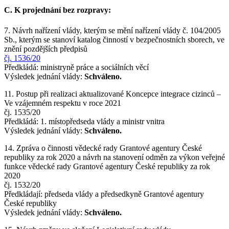
C. K projednání bez rozpravy:
7. Návrh nařízení vlády, kterým se mění nařízení vlády č. 104/2005
Sb., kterým se stanoví katalog činností v bezpečnostních sborech, ve
znění pozdějších předpisů
čj. 1536/20
Předkládá: ministryně práce a sociálních věcí
Výsledek jednání vlády:
Schváleno.
11. Postup při realizaci aktualizované Koncepce integrace cizinců –
Ve vzájemném respektu v roce 2021
čj. 1535/20
Předkládá: 1. místopředseda vlády a ministr vnitra
Výsledek jednání vlády:
Schváleno.
14. Zpráva o činnosti vědecké rady Grantové agentury České
republiky za rok 2020 a návrh na stanovení odměn za výkon veřejné
funkce vědecké rady Grantové agentury České republiky za rok
2020
čj. 1532/20
Předkládají: předseda vlády a předsedkyně Grantové agentury
České republiky
Výsledek jednání vlády:
Schváleno.