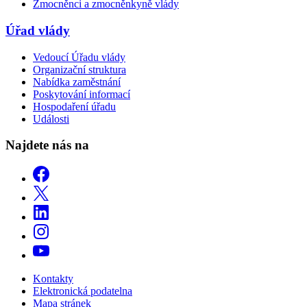
Zmocněnci a zmocněnkyně vlády
Úřad vlády
Vedoucí Úřadu vlády
Organizační struktura
Nabídka zaměstnání
Poskytování informací
Hospodaření úřadu
Události
Najdete nás na
Kontakty
Elektronická podatelna
Mapa stránek