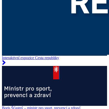
Interaktivní expozice Cesta republiky
Boris Šťastný – ministr pro sport, prevenci a zdraví