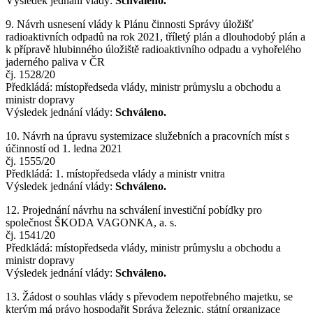
Výsledek jednání vlády:
Schváleno.
9. Návrh usnesení vlády k Plánu činnosti Správy úložišť
radioaktivních odpadů na rok 2021, tříletý plán a dlouhodobý plán a
k přípravě hlubinného úložiště radioaktivního odpadu a vyhořelého
jaderného paliva v ČR
čj. 1528/20
Předkládá: místopředseda vlády, ministr průmyslu a obchodu a
ministr dopravy
Výsledek jednání vlády:
Schváleno.
10. Návrh na úpravu systemizace služebních a pracovních míst s
účinností od 1. ledna 2021
čj. 1555/20
Předkládá: 1. místopředseda vlády a ministr vnitra
Výsledek jednání vlády:
Schváleno.
12. Projednání návrhu na schválení investiční pobídky pro
společnost ŠKODA VAGONKA, a. s.
čj. 1541/20
Předkládá: místopředseda vlády, ministr průmyslu a obchodu a
ministr dopravy
Výsledek jednání vlády:
Schváleno.
13. Žádost o souhlas vlády s převodem nepotřebného majetku, se
kterým má právo hospodařit Správa železnic, státní organizace