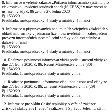
8. Informace o veřejné zakázce „Pořízení informačního systému pro
elektronickou evidenci soudních sporů (IS EESS)“ v návaznosti na
usnesení vlády č. 86 ze dne 27. ledna 2020
čj. 1533/20
Předkládá: místopředsedkyně vlády a ministryně financí
9. Informace o připravovaných nadlimitních veřejných zakázkách v
oblasti informatiky v jednacím řízení bez uveřejnění – zabezpečení
provozu informačních systémů celní správy v oblasti celního a
daňového řízení
čj. 1538/20
Předkládá: místopředsedkyně vlády a ministryně financí
10. Realizace povinnosti informovat vládu podle usnesení vlády ze
dne 27. ledna 2020, č. 86; Resort Ministerstva vnitra (30)
čj. 1543/20
Předkládá: 1. místopředseda vlády a ministr vnitra
11. Realizace povinnosti informovat vládu podle usnesení vlády ze
dne 27. ledna 2020, č. 86, za resort Ministerstva vnitra (29)
čj. 1529/20
Předkládá: 1. místopředseda vlády a ministr vnitra
12. Informace pro vládu České republiky o veřejné zakázce
„Tiskové služby 2021–2026“ realizované Správou železnic, státní