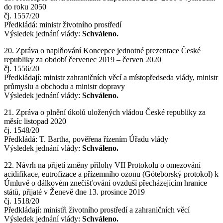
do roku 2050
čj. 1557/20
Předkládá: ministr životního prostředí
Výsledek jednání vlády:
Schváleno.
20. Zpráva o naplňování Koncepce jednotné prezentace České
republiky za období červenec 2019 – červen 2020
čj. 1556/20
Předkládají: ministr zahraničních věcí a místopředseda vlády, ministr
průmyslu a obchodu a ministr dopravy
Výsledek jednání vlády:
Schváleno.
21. Zpráva o plnění úkolů uložených vládou České republiky za
měsíc listopad 2020
čj. 1548/20
Předkládá: T. Bartha, pověřena řízením Úřadu vlády
Výsledek jednání vlády:
Schváleno.
22. Návrh na přijetí změny přílohy VII Protokolu o omezování
acidifikace, eutrofizace a přízemního ozonu (Göteborský protokol) k
Úmluvě o dálkovém znečišťování ovzduší přecházejícím hranice
států, přijaté v Ženevě dne 13. prosince 2019
čj. 1518/20
Předkládají: ministři životního prostředí a zahraničních věcí
Výsledek jednání vlády:
Schváleno.