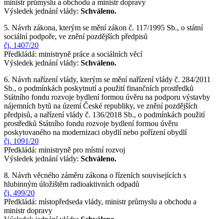
ministr průmyslu a obchodu a ministr dopravy
Výsledek jednání vlády:
Schváleno.
5. Návrh zákona, kterým se mění zákon č. 117/1995 Sb., o státní
sociální podpoře, ve znění pozdějších předpisů
čj. 1407/20
Předkládá: ministryně práce a sociálních věcí
Výsledek jednání vlády:
Schváleno.
6. Návrh nařízení vlády, kterým se mění nařízení vlády č. 284/2011
Sb., o podmínkách poskytnutí a použití finančních prostředků
Státního fondu rozvoje bydlení formou úvěru na podporu výstavby
nájemních bytů na území České republiky, ve znění pozdějších
předpisů, a nařízení vlády č. 136/2018 Sb., o podmínkách použití
prostředků Státního fondu rozvoje bydlení formou úvěru
poskytovaného na modernizaci obydlí nebo pořízení obydlí
čj. 1091/20
Předkládá: ministryně pro místní rozvoj
Výsledek jednání vlády:
Schváleno.
8. Návrh věcného záměru zákona o řízeních souvisejících s
hlubinným úložištěm radioaktivních odpadů
čj. 499/20
Předkládá: místopředseda vlády, ministr průmyslu a obchodu a
ministr dopravy