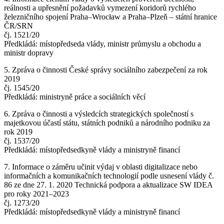
reálnosti a upřesnění požadavků vymezení koridorů rychlého
železničního spojení Praha–Wrocław a Praha–Plzeň – státní hranice
ČR/SRN
čj. 1521/20
Předkládá: místopředseda vlády, ministr průmyslu a obchodu a
ministr dopravy
5. Zpráva o činnosti České správy sociálního zabezpečení za rok
2019
čj. 1545/20
Předkládá: ministryně práce a sociálních věcí
6. Zpráva o činnosti a výsledcích strategických společností s
majetkovou účastí státu, státních podniků a národního podniku za
rok 2019
čj. 1537/20
Předkládá: místopředsedkyně vlády a ministryně financí
7. Informace o záměru učinit výdaj v oblasti digitalizace nebo
informačních a komunikačních technologií podle usnesení vlády č.
86 ze dne 27. 1. 2020 Technická podpora a aktualizace SW IDEA
pro roky 2021–2023
čj. 1273/20
Předkládá: místopředsedkyně vlády a ministryně financí