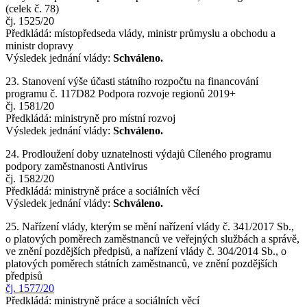
(celek č. 78)
čj. 1525/20
Předkládá: místopředseda vlády, ministr průmyslu a obchodu a
ministr dopravy
Výsledek jednání vlády:
Schváleno.
23. Stanovení výše účasti státního rozpočtu na financování
programu č. 117D82 Podpora rozvoje regionů 2019+
čj. 1581/20
Předkládá: ministryně pro místní rozvoj
Výsledek jednání vlády:
Schváleno.
24. Prodloužení doby uznatelnosti výdajů Cíleného programu
podpory zaměstnanosti Antivirus
čj. 1582/20
Předkládá: ministryně práce a sociálních věcí
Výsledek jednání vlády:
Schváleno.
25. Nařízení vlády, kterým se mění nařízení vlády č. 341/2017 Sb.,
o platových poměrech zaměstnanců ve veřejných službách a správě,
ve znění pozdějších předpisů, a nařízení vlády č. 304/2014 Sb., o
platových poměrech státních zaměstnanců, ve znění pozdějších
předpisů
čj. 1577/20
Předkládá: ministryně práce a sociálních věcí