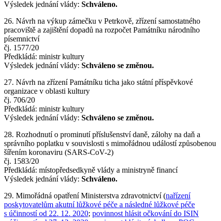
Výsledek jednání vlády:
Schváleno.
26. Návrh na výkup zámečku v Petrkově, zřízení samostatného
pracoviště a zajištění dopadů na rozpočet Památníku národního
písemnictví
čj. 1577/20
Předkládá: ministr kultury
Výsledek jednání vlády:
Schváleno se změnou.
27. Návrh na zřízení Památníku ticha jako státní příspěvkové
organizace v oblasti kultury
čj. 706/20
Předkládá: ministr kultury
Výsledek jednání vlády:
Schváleno se změnou.
28. Rozhodnutí o prominutí příslušenství daně, zálohy na daň a
správního poplatku v souvislosti s mimořádnou událostí způsobenou
šířením koronaviru (SARS-CoV-2)
čj. 1583/20
Předkládá: místopředsedkyně vlády a ministryně financí
Výsledek jednání vlády:
Schváleno.
29. Mimořádná opatření Ministerstva zdravotnictví (
nařízení
poskytovatelům akutní lůžkové péče a následné lůžkové péče
s účinností od 22. 12. 2020
;
povinnost hlásit očkování do ISIN