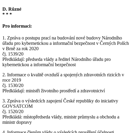
D. Různé
* * *
Pro informaci:
1. Zpráva o postupu prací na budování nové budovy Národního
úřadu pro kybernetickou a informační bezpečnost v Černých Polích
v Brně za rok 2020
čj. 1539/20
Předkládají: předseda vlády a ředitel Národního úřadu pro
kybernetickou a informační bezpečnost
2. Informace o kvalitě ovzduší a spojených zdravotních rizicích v
roce 2019
čj. 1530/20
Předkládají: ministři životního prostředí a zdravotnictví
3. Zpráva o výsledcích zapojení České republiky do iniciativy
GOVSATCOM
čj. 1520/20
Předkládá: místopředseda vlády, ministr průmyslu a obchodu a
ministr dopravy
4. Informace členům vlády o výsledcích prověření účelnosti,