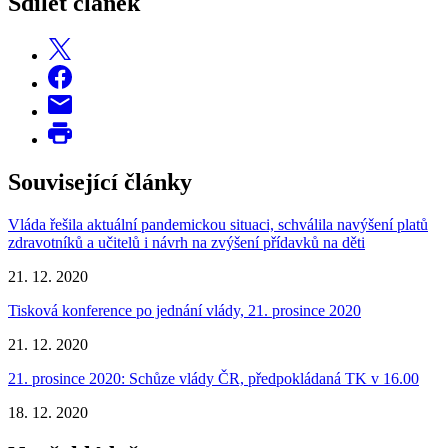
Sdílet článek
Související články
Vláda řešila aktuální pandemickou situaci, schválila navýšení platů
zdravotníků a učitelů i návrh na zvýšení přídavků na děti
21. 12. 2020
Tisková konference po jednání vlády, 21. prosince 2020
21. 12. 2020
21. prosince 2020: Schůze vlády ČR, předpokládaná TK v 16.00
18. 12. 2020