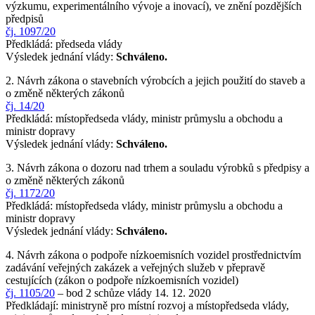
výzkumu, experimentálního vývoje a inovací), ve znění pozdějších
předpisů
čj. 1097/20
Předkládá: předseda vlády
Výsledek jednání vlády:
Schváleno.
2. Návrh zákona o stavebních výrobcích a jejich použití do staveb a
o změně některých zákonů
čj. 14/20
Předkládá: místopředseda vlády, ministr průmyslu a obchodu a
ministr dopravy
Výsledek jednání vlády:
Schváleno.
3. Návrh zákona o dozoru nad trhem a souladu výrobků s předpisy a
o změně některých zákonů
čj. 1172/20
Předkládá: místopředseda vlády, ministr průmyslu a obchodu a
ministr dopravy
Výsledek jednání vlády:
Schváleno.
4. Návrh zákona o podpoře nízkoemisních vozidel prostřednictvím
zadávání veřejných zakázek a veřejných služeb v přepravě
cestujících (zákon o podpoře nízkoemisních vozidel)
čj. 1105/20
– bod 2 schůze vlády 14. 12. 2020
Předkládají: ministryně pro místní rozvoj a místopředseda vlády,