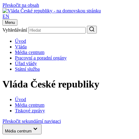
Přeskočit na obsah
EN
Menu
Vyhledávání
Úvod
Vláda
Média centrum
Pracovní a poradní orgány
Úřad vlády
Státní služba
Vláda České republiky
Úvod
Média centrum
Tiskové zprávy
Přeskočit sekundární navigaci
Média centrum