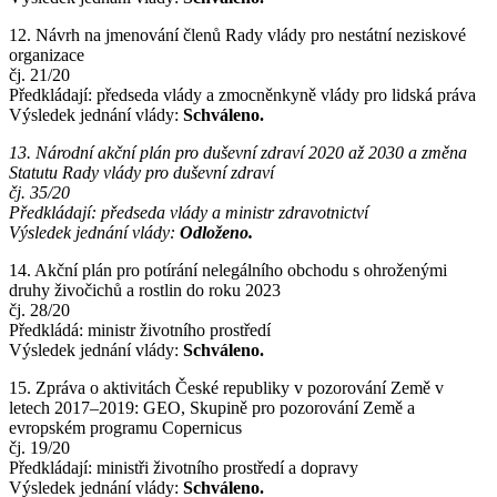
12. Návrh na jmenování členů Rady vlády pro nestátní neziskové
organizace
čj. 21/20
Předkládají: předseda vlády a zmocněnkyně vlády pro lidská práva
Výsledek jednání vlády:
Schváleno.
13. Národní akční plán pro duševní zdraví 2020 až 2030 a změna
Statutu Rady vlády pro duševní zdraví
čj. 35/20
Předkládají: předseda vlády a ministr zdravotnictví
Výsledek jednání vlády:
Odloženo.
14. Akční plán pro potírání nelegálního obchodu s ohroženými
druhy živočichů a rostlin do roku 2023
čj. 28/20
Předkládá: ministr životního prostředí
Výsledek jednání vlády:
Schváleno.
15. Zpráva o aktivitách České republiky v pozorování Země v
letech 2017–2019: GEO, Skupině pro pozorování Země a
evropském programu Copernicus
čj. 19/20
Předkládají: ministři životního prostředí a dopravy
Výsledek jednání vlády:
Schváleno.