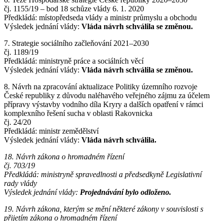
čj. 1155/19 – bod 18 schůze vlády 6. 1. 2020
Předkládá: místopředseda vlády a ministr průmyslu a obchodu
Výsledek jednání vlády:
Vláda návrh schválila se změnou.
7. Strategie sociálního začleňování 2021–2030
čj. 1189/19
Předkládá: ministryně práce a sociálních věcí
Výsledek jednání vlády:
Vláda návrh schválila se změnou.
8. Návrh na zpracování aktualizace Politiky územního rozvoje
České republiky z důvodu naléhavého veřejného zájmu za účelem
přípravy výstavby vodního díla Kryry a dalších opatření v rámci
komplexního řešení sucha v oblasti Rakovnicka
čj. 24/20
Předkládá: ministr zemědělství
Výsledek jednání vlády:
Vláda návrh schválila.
18. Návrh zákona o hromadném řízení
čj. 703/19
Předkládá: ministryně spravedlnosti a předsedkyně Legislativní
rady vlády
Výsledek jednání vlády:
Projednávání bylo odloženo.
19. Návrh zákona, kterým se mění některé zákony v souvislosti s
přijetím zákona o hromadném řízení