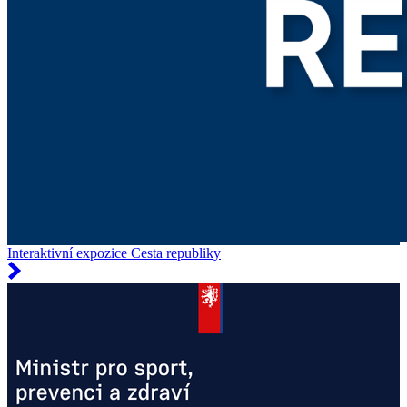
Interaktivní expozice Cesta republiky