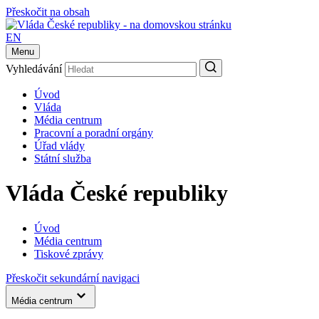
Přeskočit na obsah
EN
Menu
Vyhledávání
Úvod
Vláda
Média centrum
Pracovní a poradní orgány
Úřad vlády
Státní služba
Vláda České republiky
Úvod
Média centrum
Tiskové zprávy
Přeskočit sekundární navigaci
Média centrum