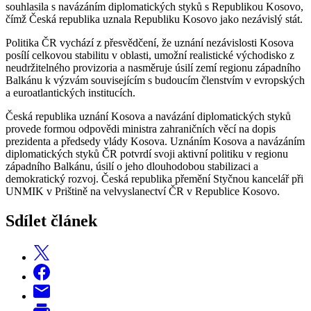
souhlasila s navázáním diplomatických styků s Republikou Kosovo,
čímž Česká republika uznala Republiku Kosovo jako nezávislý stát.
Politika ČR vychází z přesvědčení, že uznání nezávislosti Kosova
posílí celkovou stabilitu v oblasti, umožní realistické východisko z
neudržitelného provizoria a nasměruje úsilí zemí regionu západního
Balkánu k výzvám souvisejícím s budoucím členstvím v evropských
a euroatlantických institucích.
Česká republika uznání Kosova a navázání diplomatických styků
provede formou odpovědi ministra zahraničních věcí na dopis
prezidenta a předsedy vlády Kosova. Uznáním Kosova a navázáním
diplomatických styků ČR potvrdí svoji aktivní politiku v regionu
západního Balkánu, úsilí o jeho dlouhodobou stabilizaci a
demokratický rozvoj. Česká republika přemění Styčnou kancelář při
UNMIK v Prištině na velvyslanectví ČR v Republice Kosovo.
Sdílet článek