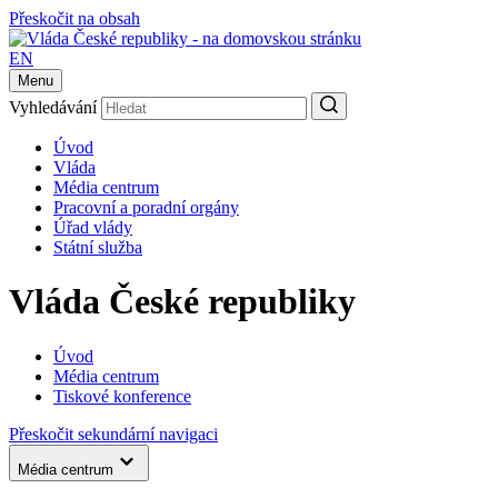
Přeskočit na obsah
EN
Menu
Vyhledávání
Úvod
Vláda
Média centrum
Pracovní a poradní orgány
Úřad vlády
Státní služba
Vláda České republiky
Úvod
Média centrum
Tiskové konference
Přeskočit sekundární navigaci
Média centrum