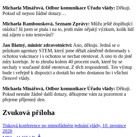
Michaela Minářová, Odbor komunikace Úřadu vlády:
Děkuji.
Pokud už nejsou žádné dotazy…
Michaela Rambousková, Seznam Zprávy:
Můžu ještě doplňující
otázku? Já jsem se ptala i na to, jestli máte nějaký výzkum, kolik lidí
má zájem o toto testování?
Jan Blatný, ministr zdravotnictví:
Ano, děkuju. Jedná se o
průzkum agentury STEM, který jsme dělali záměrně dohromady s
ochotou vakcinace i s ochotou se nechat otestovat. A ono to do jisté
míry koreluje. Je to zhruba kolem 40 procent osob, které by se
nechaly v současné době otestovat. Z těch respondentů. Ten výstup
bude i veřejně k dispozici a dostali ho nebo dostanou ho i všichni
členové vlády.
Michaela Minářová, Odbor komunikace Úřadu vlády:
Děkuji.
Pokud nemáte žádné další dotazy, děkujeme vám za pozornost a
přejeme příjemný den.
Zvuková příloha
Tisková konference po mimořádném jednání vlády, 10. prosince
2020