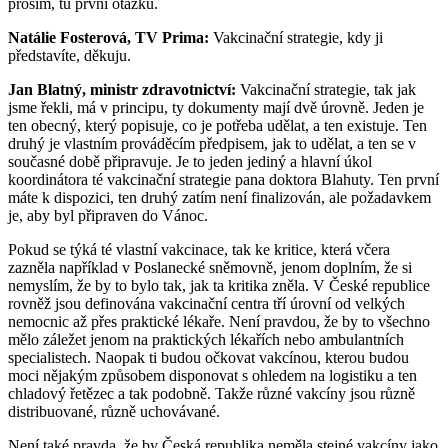
prosím, tu první otázku.
Natálie Fosterová, TV Prima:
Vakcinační strategie, kdy ji
představíte, děkuju.
Jan Blatný, ministr zdravotnictví:
Vakcinační strategie, tak jak
jsme řekli, má v principu, ty dokumenty mají dvě úrovně. Jeden je
ten obecný, který popisuje, co je potřeba udělat, a ten existuje. Ten
druhý je vlastním prováděcím předpisem, jak to udělat, a ten se v
současné době připravuje. Je to jeden jediný a hlavní úkol
koordinátora té vakcinační strategie pana doktora Blahuty. Ten první
máte k dispozici, ten druhý zatím není finalizován, ale požadavkem
je, aby byl připraven do Vánoc.
Pokud se týká té vlastní vakcinace, tak ke kritice, která včera
zazněla například v Poslanecké sněmovně, jenom doplním, že si
nemyslím, že by to bylo tak, jak ta kritika zněla. V České republice
rovněž jsou definována vakcinační centra tří úrovní od velkých
nemocnic až přes praktické lékaře. Není pravdou, že by to všechno
mělo záležet jenom na praktických lékařích nebo ambulantních
specialistech. Naopak ti budou očkovat vakcínou, kterou budou
moci nějakým způsobem disponovat s ohledem na logistiku a ten
chladový řetězec a tak podobně. Takže různé vakcíny jsou různě
distribuované, různě uchovávané.
Není také pravda, že by Česká republika neměla stejné vakcíny jako