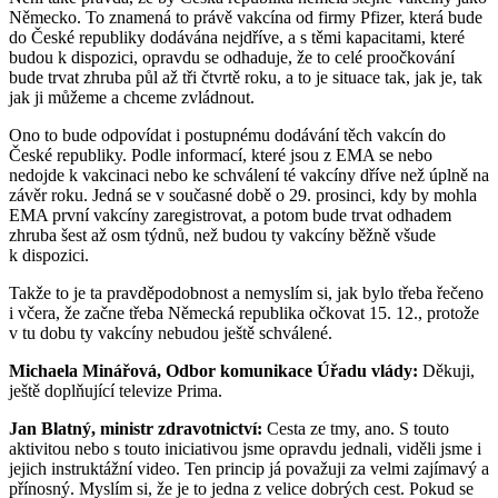
Německo. To znamená to právě vakcína od firmy Pfizer, která bude
do České republiky dodávána nejdříve, a s těmi kapacitami, které
budou k dispozici, opravdu se odhaduje, že to celé proočkování
bude trvat zhruba půl až tři čtvrtě roku, a to je situace tak, jak je, tak
jak ji můžeme a chceme zvládnout.
Ono to bude odpovídat i postupnému dodávání těch vakcín do
České republiky. Podle informací, které jsou z EMA se nebo
nedojde k vakcinaci nebo ke schválení té vakcíny dříve než úplně na
závěr roku. Jedná se v současné době o 29. prosinci, kdy by mohla
EMA první vakcíny zaregistrovat, a potom bude trvat odhadem
zhruba šest až osm týdnů, než budou ty vakcíny běžně všude
k dispozici.
Takže to je ta pravděpodobnost a nemyslím si, jak bylo třeba řečeno
i včera, že začne třeba Německá republika očkovat 15. 12., protože
v tu dobu ty vakcíny nebudou ještě schválené.
Michaela Minářová, Odbor komunikace Úřadu vlády:
Děkuji,
ještě doplňující televize Prima.
Jan Blatný, ministr zdravotnictví:
Cesta ze tmy, ano. S touto
aktivitou nebo s touto iniciativou jsme opravdu jednali, viděli jsme i
jejich instruktážní video. Ten princip já považuji za velmi zajímavý a
přínosný. Myslím si, že je to jedna z velice dobrých cest. Pokud se