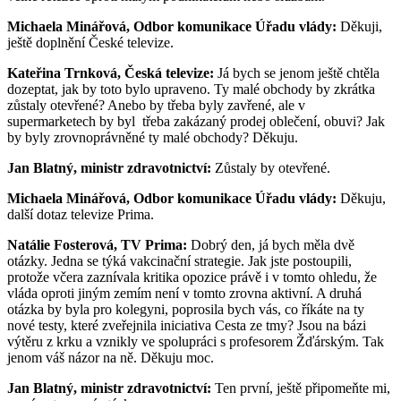
Michaela Minářová, Odbor komunikace Úřadu vlády:
Děkuji,
ještě doplnění České televize.
Kateřina Trnková, Česká televize:
Já bych se jenom ještě chtěla
dozeptat, jak by toto bylo upraveno. Ty malé obchody by zkrátka
zůstaly otevřené? Anebo by třeba byly zavřené, ale v
supermarketech by byl třeba zakázaný prodej oblečení, obuvi? Jak
by byly zrovnoprávněné ty malé obchody? Děkuju.
Jan Blatný, ministr zdravotnictví:
Zůstaly by otevřené.
Michaela Minářová, Odbor komunikace Úřadu vlády:
Děkuju,
další dotaz televize Prima.
Natálie Fosterová, TV Prima:
Dobrý den, já bych měla dvě
otázky. Jedna se týká vakcinační strategie. Jak jste postoupili,
protože včera zaznívala kritika opozice právě i v tomto ohledu, že
vláda oproti jiným zemím není v tomto zrovna aktivní. A druhá
otázka by byla pro kolegyni, poprosila bych vás, co říkáte na ty
nové testy, které zveřejnila iniciativa Cesta ze tmy? Jsou na bázi
výtěru z krku a vznikly ve spolupráci s profesorem Žďárským. Tak
jenom váš názor na ně. Děkuju moc.
Jan Blatný, ministr zdravotnictví:
Ten první, ještě připomeňte mi,