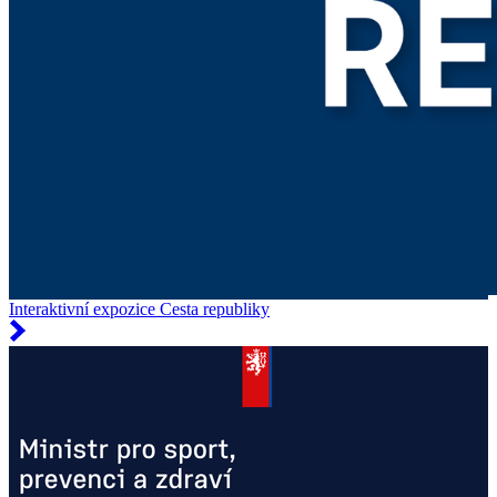
Interaktivní expozice Cesta republiky