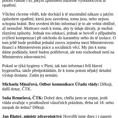
potom vlastně i to, jakým způsobem můžeme vyhodnocovat ta
opatření.
Všichni chceme vědět, kde dochází k té maximální nákaze a jakým
způsobem opatření, která jsou zavedena, tomu jsou, nebo nejsou
schopna bránit. Bez uvedení těchto informací je to ale velmi obtížné,
až nemožné. Motivace osob k tomu, aby ty údaje dávaly, je možná
různými způsoby. Jednak tou edukací, jednak se hovoří o případném
zvýšení kompenzací při odchodu do karantény nebo do té izolace. O
tom ještě bude probíhat jednání znovu zejména mezi Ministerstvem
financí a Ministerstvem práce a sociálních věcí. My jim k tomu
dáme podklady, které budou potřebovat, ale toto rozhodnutí není na
Ministerstvu zdravotnictví.
Pokud se týká hygieny v Plzni, tak tuto informaci řeší hlavní
hygienička, takže předpokládám, že k tomu potom nějaký detailní
výstup dostanu. Zatím jej nemám.
Michaela Minářová, Odbor komunikace Úřadu vlády:
Děkuji,
další dotaz, ČTK.
Soňa Remešová, ČTK:
Dobrý den, chtěla jsem se zeptat, jestli
vláda uvažuje o prodloužení vánočních prázdnin, třeba od 18. nebo
naopak do ledna? Děkuji.
Jan Blatný, ministr zdravotnictví:
Hovořili jsme dnes i s panem