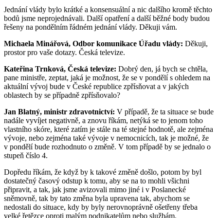
Jednání vlády bylo krátké a konsensuální a nic dalšího kromě těchto
bodů jsme neprojednávali. Další opatření a další běžné body budou
řešeny na pondělním řádném jednání vlády. Děkuji vám.
Michaela Minářová, Odbor komunikace Úřadu vlády:
Děkuji,
prostor pro vaše dotazy. Česká televize.
Kateřina Trnková, Česká televize:
Dobrý den, já bych se chtěla,
pane ministře, zeptat, jaká je možnost, že se v pondělí s ohledem na
aktuální vývoj bude v České republice zpřísňovat a v jakých
oblastech by se případně zpřísňovalo?
Jan Blatný, ministr zdravotnictví:
V případě, že ta situace se bude
nadále vyvíjet negativně, a znovu říkám, netýká se to jenom toho
vlastního skóre, které zatím je stále na té stejné hodnotě, ale zejména
vývoje, nebo zejména také vývoje v nemocnicích, tak je možné, že
v pondělí bude rozhodnuto o změně. V tom případě by se jednalo o
stupeň číslo 4.
Dopředu říkám, že když by k takové změně došlo, potom by byl
dostatečný časový odstup k tomu, aby se na to mohli všichni
připravit, a tak, jak jsme avizovali mimo jiné i v Poslanecké
sněmovně, tak by tato změna byla upravena tak, abychom se
nedostali do situace, kdy by byly nerovnoprávně ošetřeny třeba
velké řetězce oproti malým podnikatelům nebo službám.