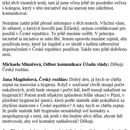
týká těch vlastních testů, tam já jsme včera ještě do pozdního večera
s kolegou, který v této iniciativě má na starosti tuto záležitost,
komunikoval.
Nemáme zatím ještě přesné informace o těch testech. Všichni víme,
že některé, o kterých hovořil pan Žďárský, nejsou certifikované pro
použití v České republice. To ještě musíme ověřit. V principu
nicméně ta inciativa se nám líbí. Jenom opravdu musíme zajistit, aby
používala testy, které lze legálně a ve shodě s našimi odbornými
doporučeními v České republice používat. Takže toto ještě dořešeno
není.
Michaela Minářová, Odbor komunikace Úřadu vlády:
Děkuji.
Český rozhlas.
Jana Magdoňová, Český rozhlas:
Dobrý den, já bych se chtěla
zeptat na trasování a hygieny. Když v současné chvíli stoupá počet
nakažených, jestli bude stoupat i počet lidí, kteří trasují nakažené na
hygienách? Potom jestli nějakým způsobem řešíte situaci v Plzni, v
plzeňské hygienické stanici, která podle statistik stále pokulhává za
zbylými stanicemi v České republice? A taky bych se chtěla zeptat,
že podle statistik lidé hygienám nenahlašují své kontakty a
nespolupracují s nimi, tak jestli s tím budete něco dělat, abyste lidi
motivovali, aby své kontakty nahlašovali? Děkuji.