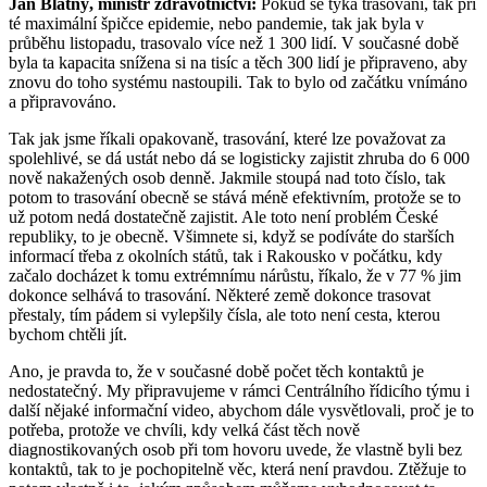
Jan Blatný, ministr zdravotnictví:
Pokud se týká trasování, tak při
té maximální špičce epidemie, nebo pandemie, tak jak byla v
průběhu listopadu, trasovalo více než 1 300 lidí. V současné době
byla ta kapacita snížena si na tisíc a těch 300 lidí je připraveno, aby
znovu do toho systému nastoupili. Tak to bylo od začátku vnímáno
a připravováno.
Tak jak jsme říkali opakovaně, trasování, které lze považovat za
spolehlivé, se dá ustát nebo dá se logisticky zajistit zhruba do 6 000
nově nakažených osob denně. Jakmile stoupá nad toto číslo, tak
potom to trasování obecně se stává méně efektivním, protože se to
už potom nedá dostatečně zajistit. Ale toto není problém České
republiky, to je obecně. Všimnete si, když se podíváte do starších
informací třeba z okolních států, tak i Rakousko v počátku, kdy
začalo docházet k tomu extrémnímu nárůstu, říkalo, že v 77 % jim
dokonce selhává to trasování. Některé země dokonce trasovat
přestaly, tím pádem si vylepšily čísla, ale toto není cesta, kterou
bychom chtěli jít.
Ano, je pravda to, že v současné době počet těch kontaktů je
nedostatečný. My připravujeme v rámci Centrálního řídicího týmu i
další nějaké informační video, abychom dále vysvětlovali, proč je to
potřeba, protože ve chvíli, kdy velká část těch nově
diagnostikovaných osob při tom hovoru uvede, že vlastně byli bez
kontaktů, tak to je pochopitelně věc, která není pravdou. Ztěžuje to