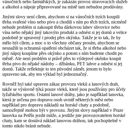
vánočních nebo farmářských, je zakázán provoz stravovacích služeb
a alkohol a nápoje připravované na místě tam nebudou prodávány.
Jinými slovy není cílem, abychom si na vánočních trzích koupili
třeba svařené víno nebo pivo a chodili s ním po těch trzích, nicméně
nebude problém si zakoupit třeba dárkovou lahev slivovice nebo
vína nebo nějaký jiný takovýto produkt a odnést si jej domů a velice
podobně je upravený i prodej přes okýnka. Takže je to tak, že by
mělo být cílem, a moc o to všechny občany prosím, abychom se
nesnažili ta ochranná opatření obcházet tak, že si třeba alkohol nebo
jiný nápoj koupíme přes okýnko a potom s ním budeme chodit po
městě. Ale není problém si právě přes to výdejové okénko koupit
třeba pivo do nějaké nádoby – džbánku, PET lahve a odnést si jej
domů. Takže reflektuje to ten původní záměr, jenom to bylo
upraveno tak, aby ten výklad byl jednoznačný.
Rovněž byl také upraven zákaz provozu vleků a lanových drah,
takže se výslovně týká pouze vleků, které jsou používány pro účely
lyžařského sportu. Ostatní lanové dráhy, jako je například lanovka,
která je určena pro dopravu osob uvnitř některých měst nebo
například pro dopravu nákladů na horské chaty a podobně,
samozřejmě mohou být v provozu. Jinými slovy například v Praze
lanovka na Petřín jezdit může, a jestliže jste provozovatelem horské
chaty, kam se dostává náklad lanovou dráhou, tak pochopitelně v
tomto nikdo bránit nebude.