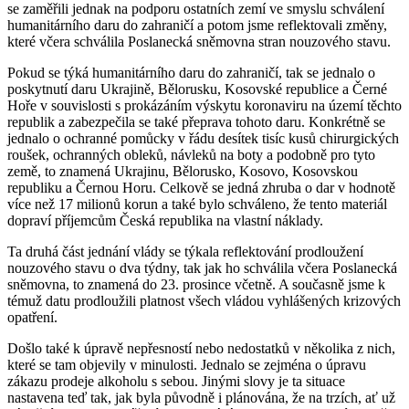
se zaměřili jednak na podporu ostatních zemí ve smyslu schválení
humanitárního daru do zahraničí a potom jsme reflektovali změny,
které včera schválila Poslanecká sněmovna stran nouzového stavu.
Pokud se týká humanitárního daru do zahraničí, tak se jednalo o
poskytnutí daru Ukrajině, Bělorusku, Kosovské republice a Černé
Hoře v souvislosti s prokázáním výskytu koronaviru na území těchto
republik a zabezpečila se také přeprava tohoto daru. Konkrétně se
jednalo o ochranné pomůcky v řádu desítek tisíc kusů chirurgických
roušek, ochranných obleků, návleků na boty a podobně pro tyto
země, to znamená Ukrajinu, Bělorusko, Kosovo, Kosovskou
republiku a Černou Horu. Celkově se jedná zhruba o dar v hodnotě
více než 17 milionů korun a také bylo schváleno, že tento materiál
dopraví příjemcům Česká republika na vlastní náklady.
Ta druhá část jednání vlády se týkala reflektování prodloužení
nouzového stavu o dva týdny, tak jak ho schválila včera Poslanecká
sněmovna, to znamená do 23. prosince včetně. A současně jsme k
témuž datu prodloužili platnost všech vládou vyhlášených krizových
opatření.
Došlo také k úpravě nepřesností nebo nedostatků v několika z nich,
které se tam objevily v minulosti. Jednalo se zejména o úpravu
zákazu prodeje alkoholu s sebou. Jinými slovy je ta situace
nastavena teď tak, jak byla původně i plánována, že na trzích, ať už