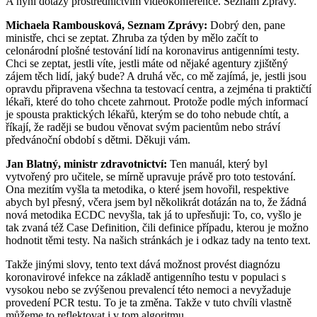
A nyní dotazy prostřednictvím videokonference. Seznam Zprávy.
Michaela Rambousková, Seznam Zprávy:
Dobrý den, pane
ministře, chci se zeptat. Zhruba za týden by mělo začít to
celonárodní plošné testování lidí na koronavirus antigenními testy.
Chci se zeptat, jestli víte, jestli máte od nějaké agentury zjištěný
zájem těch lidí, jaký bude? A druhá věc, co mě zajímá, je, jestli jsou
opravdu připravena všechna ta testovací centra, a zejména ti praktičtí
lékaři, které do toho chcete zahrnout. Protože podle mých informací
je spousta praktických lékařů, kterým se do toho nebude chtít, a
říkají, že raději se budou věnovat svým pacientům nebo stráví
předvánoční období s dětmi. Děkuji vám.
Jan Blatný, ministr zdravotnictví:
Ten manuál, který byl
vytvořený pro učitele, se mírně upravuje právě pro toto testování.
Ona mezitím vyšla ta metodika, o které jsem hovořil, respektive
abych byl přesný, včera jsem byl několikrát dotázán na to, že žádná
nová metodika ECDC nevyšla, tak já to upřesňuji: To, co, vyšlo je
tak zvaná též Case Definition, čili definice případu, kterou je možno
hodnotit těmi testy. Na našich stránkách je i odkaz tady na tento text.
Takže jinými slovy, tento text dává možnost provést diagnózu
koronavirové infekce na základě antigenního testu v populaci s
vysokou nebo se zvýšenou prevalencí této nemoci a nevyžaduje
provedení PCR testu. To je ta změna. Takže v tuto chvíli vlastně
můžeme to reflektovat i v tom algoritmu.