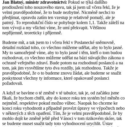
Jan Blatný, ministr zdravotnictví:
Pokud se týká dalšího
prodloužení toho nouzového stavu, tak já jsem už včera řekl, že je
velmi pravděpodobné, že to bude nezbytné. Nicméně nechci to
předjímat, opravdu zatím ten vzestup je relativně pomalý, ale je
patrný. To reprodukční číslo se pohybuje kolem 1,1. Takže záleží na
tom vývoji a my všichni víme, že umí překvapit. Většinou
nepříjemně, teoreticky i příjemně.
Budeme mít, a tak jsem to i včera řekl v Poslanecké sněmovně,
detailní rozklad toho, co všechno můžeme udělat, aby to bylo jasné.
My to samozřejmě víme, aby to bylo jasné i těm, kteří o tom budou
rozhodovat, co všechno můžeme udělat na bázi stávajícího zákona o
ochraně veřejného zdraví. Bude potom na rozhodnutí poslanců a na
tom, jak jim vysvětlíme tyto dva rozdíly, jak rozhodnou. Takže je
pravděpodobné, že o to budeme znovu žádat, ale budeme se snažit
poskytnout všechny ty informace, které opakovaně poslanci
požadovali.
A když se bavíme o té změně v té tabulce, tak je, od začátku jsme
říkali, že bychom chtěli, aby do konce roku ten systém byl měněn co
nejméně, respektive pokud možno vůbec. Naopak ho chceme ke
konci roku vyhodnotit a případně provézt úpravy ve výpočtech nebo
v některých z těch opatření. Tím, že je velmi pravděpodobné, že by
mohlo dojít ke změně ještě před Vánoci v tom rizikovém skóre, tak
se budeme muset snažit tady toto vyhodnocení urychlit. Ústav