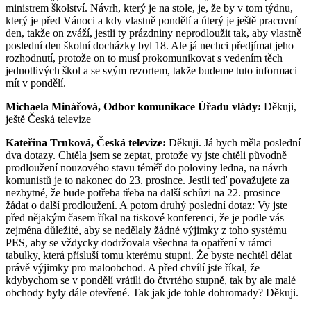
ministrem školství. Návrh, který je na stole, je, že by v tom týdnu,
který je před Vánoci a kdy vlastně pondělí a úterý je ještě pracovní
den, takže on zváží, jestli ty prázdniny neprodloužit tak, aby vlastně
poslední den školní docházky byl 18. Ale já nechci předjímat jeho
rozhodnutí, protože on to musí prokomunikovat s vedením těch
jednotlivých škol a se svým rezortem, takže budeme tuto informaci
mít v pondělí.
Michaela Minářová, Odbor komunikace Úřadu vlády:
Děkuji,
ještě Česká televize
Kateřina Trnková, Česká televize:
Děkuji. Já bych měla poslední
dva dotazy. Chtěla jsem se zeptat, protože vy jste chtěli původně
prodloužení nouzového stavu téměř do poloviny ledna, na návrh
komunistů je to nakonec do 23. prosince. Jestli teď považujete za
nezbytné, že bude potřeba třeba na další schůzi na 22. prosince
žádat o další prodloužení. A potom druhý poslední dotaz: Vy jste
před nějakým časem říkal na tiskové konferenci, že je podle vás
zejména důležité, aby se nedělaly žádné výjimky z toho systému
PES, aby se vždycky dodržovala všechna ta opatření v rámci
tabulky, která přísluší tomu kterému stupni. Že byste nechtěl dělat
právě výjimky pro maloobchod. A před chvílí jste říkal, že
kdybychom se v pondělí vrátili do čtvrtého stupně, tak by ale malé
obchody byly dále otevřené. Tak jak jde tohle dohromady? Děkuji.