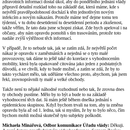
zdravotních informací dostal úkol, aby do pondělního jednání vlády
připravil detailní rozklad toho na základě dat, která máme, kde s
největší pravděpodobností dochází k těm jednotlivým novým
infekcím a novým nákazám. Protože máme teď dejme tomu ten
týdenní, v tu dobu desetidenní tu desetidenní periodu a zkušenost,
takže věřím, že tato data jsme schopni získat. Zde bych apeloval i na
občany, aby nám opravdu pomohli s tím trasováním, protože toto
nadále zvýší výtěžnost těch informací.
V případě, že to nebude tak, jak se zatím zdá, že největší počet
nákaz je opravdu v zaměstnáních a nejedná se o tyto malé
provozovny, tak dáme to ještě také do korelace s vyhodnocením
mobility, která byla opakovaně citována jako jeden z podstatných
důvodů, a ve chvíli, kdy to bude možné, a zatím se zdá, že by to
takto vycházet mělo, tak uděláme všechno proto, abychom, jak jsem
řekl, zrovnoprávnili ty malé a velké obchody.
Takže není to nějaké náhodné rozhodnutí nebo tak, že zrovna dnes
ty obchody pustíme. Mělo by to být a bude to na základě
vyhodnocení těch dat. Já mám ještě během dneška jednání s
epidemickou skupinou. Když bychom trvali na tom, aby ta změna
opravdu byla až od 1. ledna, tak si myslím, že by to bylo něco, čím
bychom mohli možná skutečně tyto subjekty poškodit.
Michaela Minářová, Odbor komunikace Úřadu vlády:
Děkuji.