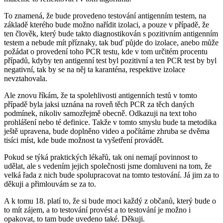
To znamená, že bude provedeno testování antigenním testem, na
základě kterého bude možno nařídit izolaci, a pouze v případě, že
ten člověk, který bude takto diagnostikován s pozitivním antigenním
testem a nebude mít příznaky, tak buď půjde do izolace, anebo může
požádat o provedení toho PCR testu, kde v tom určitém procentu
případů, kdyby ten antigenní test byl pozitivní a ten PCR test by byl
negativní, tak by se na něj ta karanténa, respektive izolace
nevztahovala.
Ale znovu říkám, že ta spolehlivosti antigenních testů v tomto
případě byla jaksi uznána na roveň těch PCR za těch daných
podmínek, nikoliv samozřejmě obecně. Odkazuji na text toho
prohlášení nebo té definice. Takže v tomto smyslu bude ta metodika
ještě upravena, bude doplněno video a počítáme zhruba se dvěma
tisíci míst, kde bude možnost ta vyšetření provádět.
Pokud se týká praktických lékařů, tak oni nemají povinnost to
udělat, ale s vedením jejich společnosti jsme domluveni na tom, že
velká řada z nich bude spolupracovat na tomto testování. Já jim za to
děkuji a přimlouvám se za to.
A k tomu 18. platí to, že si bude moci každý z občanů, který bude o
to mít zájem, a to testování provést a to testování je možno i
opakovat, to tam bude uvedeno také. Děkuji.