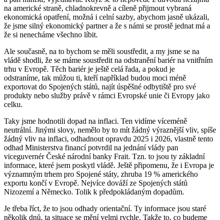
na americké straně, chladnokrevně a cíleně přijmout vybraná
ekonomická opatření, možná i celní sazby, abychom jasně ukázali,
že jsme silný ekonomický partner a že s námi se prostě jednat má a
že si nenecháme všechno líbit.
Ale současně, na to bychom se měli soustředit, a my jsme se na
vládě shodli, že se máme soustředit na odstranění bariér na vnitřním
trhu v Evropě. Těch bariér je ještě celá řada, a pokud je
odstraníme, tak můžou ti, kteří například budou moci méně
exportovat do Spojených států, najít úspěšné odbytiště pro své
produkty nebo služby právě v rámci Evropské unie či Evropy jako
celku.
Taky jsme hodnotili dopad na inflaci. Ten vidíme víceméně
neutrální. Jinými slovy, nemělo by to mít žádný výraznější vliv, spíše
žádný vliv na inflaci, odhadnout opravdu 2025 i 2026, vlastně tento
odhad Ministerstva financí potvrdil na jednání vlády pan
viceguvernér České národní banky Frait. Tzn. to jsou ty základní
informace, které jsem poskytl vládě. Ještě připomenu, že i Evropa je
významným trhem pro Spojené státy, zhruba 19 % amerického
exportu končí v Evropě. Nejvíce dováží ze Spojených států
Nizozemí a Německo. Tolik k předpokládaným dopadům.
Je třeba říct, že to jsou odhady orientační. Ty informace jsou staré
několik dnů, ta situace se mění velmi rychle. Takže to, co budeme