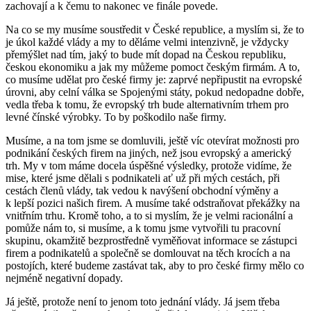
zachovají a k čemu to nakonec ve finále povede.
Na co se my musíme soustředit v České republice, a myslím si, že to
je úkol každé vlády a my to děláme velmi intenzivně, je vždycky
přemýšlet nad tím, jaký to bude mít dopad na Českou republiku,
českou ekonomiku a jak my můžeme pomoct českým firmám. A to,
co musíme udělat pro české firmy je: zaprvé nepřipustit na evropské
úrovni, aby celní válka se Spojenými státy, pokud nedopadne dobře,
vedla třeba k tomu, že evropský trh bude alternativním trhem pro
levné čínské výrobky. To by poškodilo naše firmy.
Musíme, a na tom jsme se domluvili, ještě víc otevírat možnosti pro
podnikání českých firem na jiných, než jsou evropský a americký
trh. My v tom máme docela úspěšné výsledky, protože vidíme, že
mise, které jsme dělali s podnikateli ať už při mých cestách, při
cestách členů vlády, tak vedou k navýšení obchodní výměny a
k lepší pozici našich firem. A musíme také odstraňovat překážky na
vnitřním trhu. Kromě toho, a to si myslím, že je velmi racionální a
pomůže nám to, si musíme, a k tomu jsme vytvořili tu pracovní
skupinu, okamžitě bezprostředně vyměňovat informace se zástupci
firem a podnikatelů a společně se domlouvat na těch krocích a na
postojích, které budeme zastávat tak, aby to pro české firmy mělo co
nejméně negativní dopady.
Já ještě, protože není to jenom toto jednání vlády. Já jsem třeba