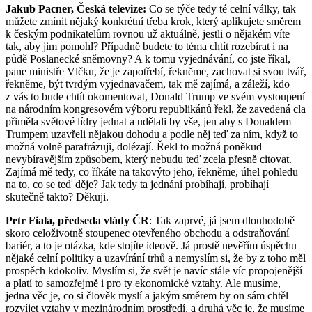
Jakub Pacner, Česká televize:
Co se týče tedy té celní války, tak
můžete zmínit nějaký konkrétní třeba krok, který aplikujete směrem
k českým podnikatelům rovnou už aktuálně, jestli o nějakém víte
tak, aby jim pomohl? Případně budete to téma chtít rozebírat i na
půdě Poslanecké sněmovny? A k tomu vyjednávání, co jste říkal,
pane ministře Vlčku, že je zapotřebí, řekněme, zachovat si svou tvář,
řekněme, být tvrdým vyjednavačem, tak mě zajímá, a záleží, kdo
z vás to bude chtít okomentovat, Donald Trump ve svém vystoupení
na národním kongresovém výboru republikánů řekl, že zavedená cla
přiměla světové lídry jednat a udělali by vše, jen aby s Donaldem
Trumpem uzavřeli nějakou dohodu a podle něj teď za ním, když to
možná volně parafrázuji, dolézají. Řekl to možná poněkud
nevybíravějším způsobem, který nebudu teď zcela přesně citovat.
Zajímá mě tedy, co říkáte na takovýto jeho, řekněme, úhel pohledu
na to, co se teď děje? Jak tedy ta jednání probíhají, probíhají
skutečně takto? Děkuji.
Petr Fiala, předseda vlády ČR
: Tak zaprvé, já jsem dlouhodobě
skoro celoživotně stoupenec otevřeného obchodu a odstraňování
bariér, a to je otázka, kde stojíte ideově. Já prostě nevěřím úspěchu
nějaké celní politiky a uzavírání trhů a nemyslím si, že by z toho měl
prospěch kdokoliv. Myslím si, že svět je navíc stále víc propojenější
a platí to samozřejmě i pro ty ekonomické vztahy. Ale musíme,
jedna věc je, co si člověk myslí a jakým směrem by on sám chtěl
rozvíjet vztahy v mezinárodním prostředí, a druhá věc je, že musíme