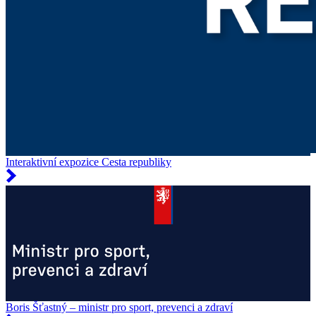
Interaktivní expozice Cesta republiky
Boris Šťastný – ministr pro sport, prevenci a zdraví