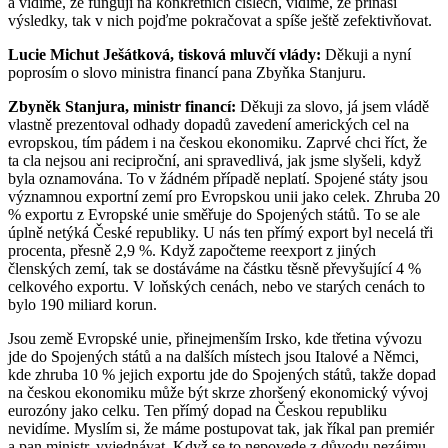
a vidíme, že fungují na konkrétních číslech, vidíme, že přináší
výsledky, tak v nich pojďme pokračovat a spíše ještě zefektivňovat.
Lucie Michut Ješátková, tisková mluvčí vlády:
Děkuji a nyní
poprosím o slovo ministra financí pana Zbyňka Stanjuru.
Zbyněk Stanjura, ministr financí:
Děkuji za slovo, já jsem vládě
vlastně prezentoval odhady dopadů zavedení amerických cel na
evropskou, tím pádem i na českou ekonomiku. Zaprvé chci říct, že
ta cla nejsou ani reciproční, ani spravedlivá, jak jsme slyšeli, když
byla oznamována. To v žádném případě neplatí. Spojené státy jsou
významnou exportní zemí pro Evropskou unii jako celek. Zhruba 20
% exportu z Evropské unie směřuje do Spojených států. To se ale
úplně netýká České republiky. U nás ten přímý export byl necelá tři
procenta, přesně 2,9 %. Když započteme reexport z jiných
členských zemí, tak se dostáváme na částku těsně převyšující 4 %
celkového exportu. V loňských cenách, nebo ve starých cenách to
bylo 190 miliard korun.
Jsou země Evropské unie, přinejmenším Irsko, kde třetina vývozu
jde do Spojených států a na dalších místech jsou Italové a Němci,
kde zhruba 10 % jejich exportu jde do Spojených států, takže dopad
na českou ekonomiku může být skrze zhoršený ekonomický vývoj
eurozóny jako celku. Ten přímý dopad na Českou republiku
nevidíme. Myslím si, že máme postupovat tak, jak říkal pan premiér
a pan ministr, vyjednávat. Když se to nepovede z důvodu nezájmu