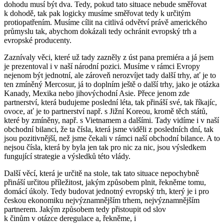
dohodu musí být dva. Tedy, pokud tato situace nebude směřovat
k dohodě, tak pak logicky musíme směřovat tedy k určitým
protiopatřením. Musíme cílit na citlivá odvětví právě amerického
průmyslu tak, abychom dokázali tedy ochránit evropský trh a
evropské producenty.
Zaznívaly věci, které už tady zazněly z úst pana premiéra a já jsem
je prezentoval i v naší národní pozici. Musíme v rámci Evropy
nejenom být jednotní, ale zároveň nerozvíjet tady další trhy, ať je to
ten zmíněný Mercosur, já to doplním ještě o další trhy, jako je otázka
Kanady, Mexika nebo jihovýchodní Asie. Přece jenom zde
partnerství, která budujeme poslední léta, tak přináší své, tak říkajíc,
ovoce, ať je to partnerství např. s Jižní Koreou, kromě těch států,
které by zmíněny, např. s Vietnamem a dalšími. Tady vidíme i v naší
obchodní bilanci, že ta čísla, která jsme viděli z posledních dní, tak
jsou pozitivnější, než jsme čekali v rámci naší obchodní bilance. A to
nejsou čísla, která by byla jen tak pro nic za nic, jsou výsledkem
fungující strategie a výsledků této vlády.
Další věcí, která je určitě na stole, tak tato situace nepochybně
přináší určitou příležitost, jakým způsobem plnit, řekněme tomu,
domácí úkoly. Tedy budovat jednotný evropský trh, který je i pro
českou ekonomiku nejvýznamnějším trhem, nejvýznamnějším
partnerem. Jakým způsobem tedy přistoupit od slov
k činům v otázce deregulace a, řekněme, i