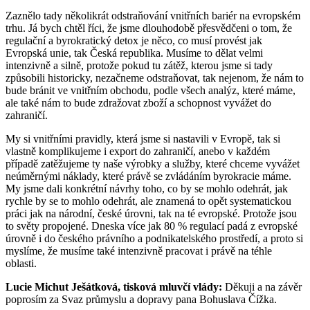
Zaznělo tady několikrát odstraňování vnitřních bariér na evropském
trhu. Já bych chtěl říci, že jsme dlouhodobě přesvědčeni o tom, že
regulační a byrokratický detox je něco, co musí provést jak
Evropská unie, tak Česká republika. Musíme to dělat velmi
intenzivně a silně, protože pokud tu zátěž, kterou jsme si tady
způsobili historicky, nezačneme odstraňovat, tak nejenom, že nám to
bude bránit ve vnitřním obchodu, podle všech analýz, které máme,
ale také nám to bude zdražovat zboží a schopnost vyvážet do
zahraničí.
My si vnitřními pravidly, která jsme si nastavili v Evropě, tak si
vlastně komplikujeme i export do zahraničí, anebo v každém
případě zatěžujeme ty naše výrobky a služby, které chceme vyvážet
neúměrnými náklady, které právě se zvládáním byrokracie máme.
My jsme dali konkrétní návrhy toho, co by se mohlo odehrát, jak
rychle by se to mohlo odehrát, ale znamená to opět systematickou
práci jak na národní, české úrovni, tak na té evropské. Protože jsou
to světy propojené. Dneska více jak 80 % regulací padá z evropské
úrovně i do českého právního a podnikatelského prostředí, a proto si
myslíme, že musíme také intenzivně pracovat i právě na téhle
oblasti.
Lucie Michut Ješátková, tisková mluvčí vlády:
Děkuji a na závěr
poprosím za Svaz průmyslu a dopravy pana Bohuslava Čížka.