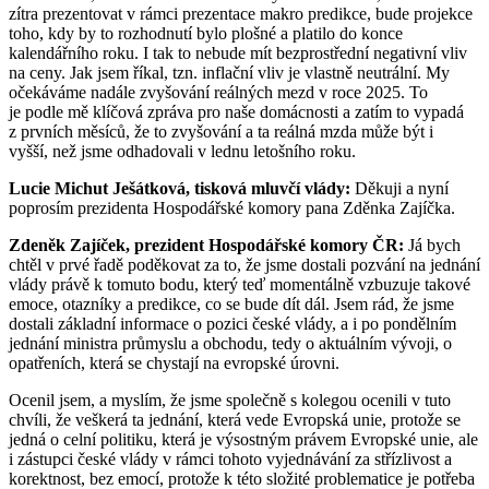
zítra prezentovat v rámci prezentace makro predikce, bude projekce
toho, kdy by to rozhodnutí bylo plošné a platilo do konce
kalendářního roku. I tak to nebude mít bezprostřední negativní vliv
na ceny. Jak jsem říkal, tzn. inflační vliv je vlastně neutrální. My
očekáváme nadále zvyšování reálných mezd v roce 2025. To
je podle mě klíčová zpráva pro naše domácnosti a zatím to vypadá
z prvních měsíců, že to zvyšování a ta reálná mzda může být i
vyšší, než jsme odhadovali v lednu letošního roku.
Lucie Michut Ješátková, tisková mluvčí vlády:
Děkuji a nyní
poprosím prezidenta Hospodářské komory pana Zděnka Zajíčka.
Zdeněk Zajíček, prezident Hospodářské komory ČR:
Já bych
chtěl v prvé řadě poděkovat za to, že jsme dostali pozvání na jednání
vlády právě k tomuto bodu, který teď momentálně vzbuzuje takové
emoce, otazníky a predikce, co se bude dít dál. Jsem rád, že jsme
dostali základní informace o pozici české vlády, a i po pondělním
jednání ministra průmyslu a obchodu, tedy o aktuálním vývoji, o
opatřeních, která se chystají na evropské úrovni.
Ocenil jsem, a myslím, že jsme společně s kolegou ocenili v tuto
chvíli, že veškerá ta jednání, která vede Evropská unie, protože se
jedná o celní politiku, která je výsostným právem Evropské unie, ale
i zástupci české vlády v rámci tohoto vyjednávání za střízlivost a
korektnost, bez emocí, protože k této složité problematice je potřeba