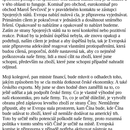
v této oblasti to funguje. Komisař pro obchod, eurokomisař pro
obchod Maroš Ševčovič je v pravidelném kontaktu se zástupci
Spojených států. Evropa nabízí nulová cla, je připravena vyjednávat.
Primárním cílem je pokračovat v jednáních a dosáhnout smírného
řešení. Opakovaně to nabízíme a opakovaně to nabízet budeme.
Zatím ze strany Spojených států na to není konkrétní nebo pozitivní
reakce. Pokud by ta jednání úspěšná nebyla, ale znovu opakuji a
podtrhuji, naším cílem je jednat a aby úspěšná byla, tak je Evropská
unie připravena adekvátně reagovat vlastními protiopatřeními, která
budou cílená, proporční, dobře nastavená tak, aby co nejméně
poškozovala naše firmy, lidi a musí cílit na zboží, které jsme
schopni, především na zboží, které jsme schopni případně nahradit
odjinud.
Moji kolegové, pan ministr financí, bude mluvit o odhadech toho,
jakým způsobem by se cla mohla dotknout české ekonomiky. A také
českého exportu. My jsme se dnes hodně dnes zaměřili na to, co
ještě udělat a jak podpořit české firmy. Co je vlastně výhodné pro
naši ekonomiku, pro naše firmy. To, co je určitě důležité, je vytvořit
obranu před záplavou levného zboží ze strany Číny. Nemůžeme
připustit, aby se Evropa stala prostorem, kam Čína bude, kde Čína
bude udávat to zboží, které už nemůže dodávat na americký trh.
Toto by určitě mělo potenciál poškodit naše firmy, proto rozumná
politika v tomto směru vůči Číně je určitě na místě. Evropská
komise je připravena v případě potřeba aktivovat nástroje na