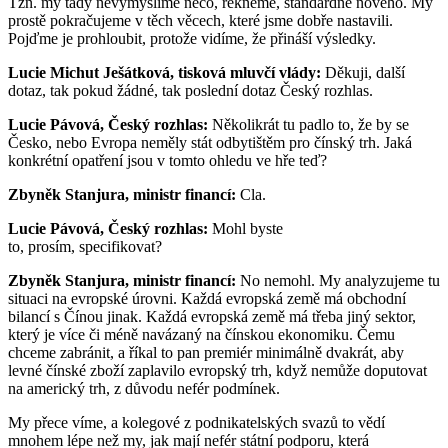
Tzn. my tady nevymýšlíme něco, řekněme, standardně nového. My
prostě pokračujeme v těch věcech, které jsme dobře nastavili.
Pojďme je prohloubit, protože vidíme, že přináší výsledky.
Lucie Michut Ješátková, tisková mluvčí vlády:
Děkuji, další
dotaz, tak pokud žádné, tak poslední dotaz Český rozhlas.
Lucie Pávová, Český rozhlas:
Několikrát tu padlo to, že by se
Česko, nebo Evropa neměly stát odbytištěm pro čínský trh. Jaká
konkrétní opatření jsou v tomto ohledu ve hře teď?
Zbyněk Stanjura, ministr financí:
Cla.
Lucie Pávová, Český rozhlas:
Mohl byste
to, prosím, specifikovat?
Zbyněk Stanjura, ministr financí:
No nemohl. My analyzujeme tu
situaci na evropské úrovni. Každá evropská země má obchodní
bilancí s Čínou jinak. Každá evropská země má třeba jiný sektor,
který je více či méně navázaný na čínskou ekonomiku. Čemu
chceme zabránit, a říkal to pan premiér minimálně dvakrát, aby
levné čínské zboží zaplavilo evropský trh, když nemůže doputovat
na americký trh, z důvodu nefér podmínek.
My přece víme, a kolegové z podnikatelských svazů to vědí
mnohem lépe než my, jak mají nefér státní podporu, která