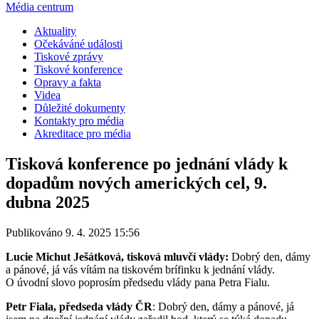
Média centrum
Aktuality
Očekáváné události
Tiskové zprávy
Tiskové konference
Opravy a fakta
Videa
Důležité dokumenty
Kontakty pro média
Akreditace pro média
Tisková konference po jednání vlády k
dopadům nových amerických cel, 9.
dubna 2025
Publikováno 9. 4. 2025 15:56
Lucie Michut Ješátková, tisková mluvčí
vlády:
Dobrý den, dámy
a pánové, já vás vítám na tiskovém brífinku k jednání vlády.
O úvodní slovo poprosím předsedu vlády pana Petra Fialu.
Petr Fiala, předseda vlády ČR
: Dobrý den, dámy a pánové, já