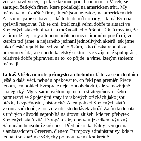
včera strávil večer, a pak se ke mně přidal pan ministr Vlček, se
zástupci českých firem, které podnikají na americkém trhu. My
máme velmi úspěšné firmy, které jsou investory na americkém trhu.
A i s nimi jsme se bavili, jaké to bude mít dopady, jak má Evropa
správně reagovat. Jak se oni, kteří znají velmi dobře tu situaci ve
Spojených státech, dívají na možnosti toho řešení. Tak já myslím, že
v rámci té nejistoty a toho neurčitého mezinárodního prostředí, ve
kterém teď jsme, a nejasného jednání jednotlivých aktérů, tak jsme
jako Česká republika, schválně to říkám, jako Česká republika,
nejenom vláda, ale i podnikatelský sektor a ve vzájemné spolupráci,
relativně dobře připraveni na to, co přijde, a víme, kterým směrem
máme jít.
Lukáš Vlček, ministr průmyslu a obchodu:
Já to za sebe doplním
ještě o další věci, nebudu opakovat to, co řekl pan premiér. Přece
jenom, ten pohled Evropy je nejenom obchodní, ale samozřejmě i
strategický. My si sami uvědomujeme i tu strategičnost našeho
partnerství se Spojenými státy i v takových otázkách jako jsou
otázky bezpečnostní, historické. A ten pohled Spojených států
v současné době je pouze v oblasti dodávek zboží. Zatím ta debata
z určitých důvodů neprobíhá na úrovni služeb, kde ten přebytek
Spojených států vůči Evropě a taky opravdu je celkem výrazný.
Sám mám tu osobní zkušenost. Před několika týdny jsem jednal
s ambasadorem Greerem, členem Trumpovy administrativy, kde ta
jednání se snažíme vždycky pojmout velmi konkrétně.