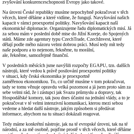
zvyšování konkurenceschopnosti Evropy jako takové.
Na úrovni České republiky musíme nepochybně pokračovat v těch
věcech, které děláme a které vidíme, že fungují. Navyšování našich
kapacit v rámci proexportní politiky. Navyšování kapacit naší
ekonomické diplomacie. Organizujeme řadu diplomatických misí. Já
za sebou mám v poslední době mise do Jižní Koreje, do Spojených
států. Máme zde agentury typu CzechTrade, CzechInvest, které
dělají podle mého názoru velmi dobrou práci. Musí tedy mít tedy
naše podporu a to nejenom, řekněme, tu morální,
ale, řekněme, samozřejmě finanční.
V posledních měsících jsme navýšili rozpočty EGAPU, tzn. dalších
nástrojů, které vedou k právě posilování proexportní politiky
v situaci, kdy česká ekonomika je proexportně
zaměřenou ekonomikou. To, co určitě musíme v tom pokračovat,
tady se tomu věnuje opravdu velká pozornost a já jsem proto sám za
sebe velmi rád, že i zástupci jak Svazu průmyslu a dopravy, tak
Hospodářské komory, tak jsou dnes účastni na jednání vlády, a to je
pokračovat v té velmi intenzivní komunikaci, kterou mezi sebou
vedeme a hledat další nástroje, jakým způsobem si předávat
informace, abychom na tu situaci dokázali reagovat.
Tedy máme konkrétní nástroje, jak na té evropské úrovni, tak na té
národní, a za mě osobně, pojďme prostě v těch věcech, které děláme