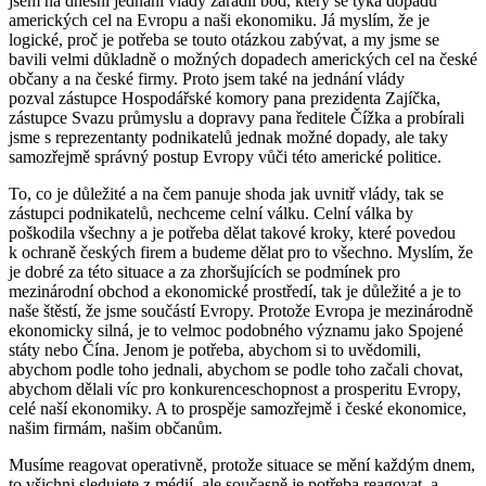
jsem na dnešní jednání vlády zařadil bod, který se týká dopadu
amerických cel na Evropu a naši ekonomiku. Já myslím, že je
logické, proč je potřeba se touto otázkou zabývat, a my jsme se
bavili velmi důkladně o možných dopadech amerických cel na české
občany a na české firmy. Proto jsem také na jednání vlády
pozval zástupce Hospodářské komory pana prezidenta Zajíčka,
zástupce Svazu průmyslu a dopravy pana ředitele Čížka a probírali
jsme s reprezentanty podnikatelů jednak možné dopady, ale taky
samozřejmě správný postup Evropy vůči této americké politice.
To, co je důležité a na čem panuje shoda jak uvnitř vlády, tak se
zástupci podnikatelů, nechceme celní válku. Celní válka by
poškodila všechny a je potřeba dělat takové kroky, které povedou
k ochraně českých firem a budeme dělat pro to všechno. Myslím, že
je dobré za této situace a za zhoršujících se podmínek pro
mezinárodní obchod a ekonomické prostředí, tak je důležité a je to
naše štěstí, že jsme součástí Evropy. Protože Evropa je mezinárodně
ekonomicky silná, je to velmoc podobného významu jako Spojené
státy nebo Čína. Jenom je potřeba, abychom si to uvědomili,
abychom podle toho jednali, abychom se podle toho začali chovat,
abychom dělali víc pro konkurenceschopnost a prosperitu Evropy,
celé naší ekonomiky. A to prospěje samozřejmě i české ekonomice,
našim firmám, našim občanům.
Musíme reagovat operativně, protože situace se mění každým dnem,
to všichni sledujete z médií, ale současně je potřeba reagovat, a