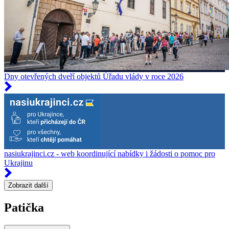
Dny otevřených dveří objektů Úřadu vlády v roce 2026
nasiukrajinci.cz - web koordinující nabídky i žádosti o pomoc pro
Ukrajinu
Zobrazit další
Patička