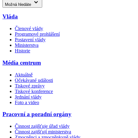
Možná hledáte
Vláda
Členové vlády
Programové prohlášení
Postavení vlády
Ministerstva
Historie
Média centrum
Aktuálně
Očekávané události
Tiskové zprávy
Tiskové konference
Jednání vlády
Foto a video
Pracovní a poradní orgány
Činnost zajišťuje úřad vlády
Činnost zajišťují ministerstva
Zmocněnci a zmocněnkyně vlády