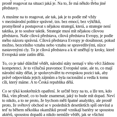
prostě reagovat na situaci jaká je. Na to, že má někdo třeba jiné
představy.
A musíme na to reagovat, ale tak, jak je to podle mě vždy
v mezinárodní politice správné, tzn. bez emocí, bez výkřiků,
promyšleně a postupovat s nějakou strategií, která, a strategie není
taktika, je to soubor taktik. Strategie musí mít nějakou cílovou
představu. Naše cílová představa, cílová představa Evropy, je podle
mého názoru správná. Cílová představa Evropy je dosáhnout, pokud
možno, bezcelního vztahu nebo vztahu se spravedlivými, nízce
nastavenými cly. To je cílová představa a k té směřují ty kroky, které
Evropská unie zatím dělá.
To, co je také důležité vědět, národní státy nemají v této věci žádnou
kompetenci. Je to výlučná pravomoc Evropské unie, ale to, co mají
národní státy dělat, je spoluvytvářet tu evropskou pozici tak, aby
právě odpovídala jejich zájmům a byla racionální a vedla k tomu
cíli, který máme. A to Česká republika dělá.
Co se týká konkrétních opatření. Je určitě brzy na to, a lže ten, kdo
říká, vím přesně, co to bude znamenat, jaký to bude mít dopad. Neví
to nikdo, a to ne proto, že bychom měli špatné analytiky, ale prostě
proto, že světový obchod se v posledních desetiletích spíš otevíral a
teď tu během několika okamžiků prostě vznikají bariéry se spoustou
aktérů, spoustou dopadů a nikdo nemůže vědět, jak se všichni