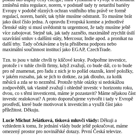
zmíněná míra regulace, norem, v podstatě tady ty netarifní bariéry
Evropy v podobě různých ochran vnitřního trhu právě ve formě
regulací, norem, bariér, tak tyhle musíme odstranit. To musíme brát
jako úkol číslo jedna. A opravdu Evropská komise a jednotlivé
členské státy si musí uvědomit tu urgentnost, že tady musíme ještě
více zabojovat. Stejně tak, jak tady zaznělo, maximálně zrychlit úsilí
uzavírání smluv s dalšími státy, Mercosur, Indie apod. a pronikat na
další trhy. Tady očekáváme a byla přislíbena podpora nebo
maximální součinnost institucí jako EGAP, CzechTrade.
Tzn. to jsou v tuhle chvíli ty klíčové kroky. Podpořme investice,
protože i v tuhle chvíli firmy, když zvažují, co bude dál, co to bude
pro ně znamenat, pro řadu z nich je to pořád otazník, které položky,
v jakém rozsahu, jak se jich to dotkne, za jak dlouho, za kolik
měsíců a zda se to nezmění. Protože tyhle otázky si nedokážou
zodpovědět, tak vlastně zvažují i ohledně investic v horizontu roku,
dvou, co s těmi investicemi, máme je pozastavit? Máme nějakou část
investic realokovat? A proto doporučujeme vytvořit i tady v Evropě
prostředí, které bude motivovat k investicím a využít část jako
příležitost. Děkuju.
Lucie Michut Ješátková, tisková mluvčí vlády:
Děkuji a
vzhledem k tomu, že jednání vlády bude ještě pokračovat, máme
omezený prostor pro novinářské dotazy. První Česká televize.