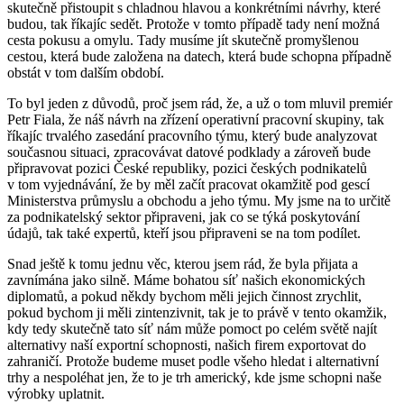
skutečně přistoupit s chladnou hlavou a konkrétními návrhy, které
budou, tak říkajíc sedět. Protože v tomto případě tady není možná
cesta pokusu a omylu. Tady musíme jít skutečně promyšlenou
cestou, která bude založena na datech, která bude schopna případně
obstát v tom dalším období.
To byl jeden z důvodů, proč jsem rád, že, a už o tom mluvil premiér
Petr Fiala, že náš návrh na zřízení operativní pracovní skupiny, tak
říkajíc trvalého zasedání pracovního týmu, který bude analyzovat
současnou situaci, zpracovávat datové podklady a zároveň bude
připravovat pozici České republiky, pozici českých podnikatelů
v tom vyjednávání, že by měl začít pracovat okamžitě pod gescí
Ministerstva průmyslu a obchodu a jeho týmu. My jsme na to určitě
za podnikatelský sektor připraveni, jak co se týká poskytování
údajů, tak také expertů, kteří jsou připraveni se na tom podílet.
Snad ještě k tomu jednu věc, kterou jsem rád, že byla přijata a
zavnímána jako silně. Máme bohatou síť našich ekonomických
diplomatů, a pokud někdy bychom měli jejich činnost zrychlit,
pokud bychom ji měli zintenzivnit, tak je to právě v tento okamžik,
kdy tedy skutečně tato síť nám může pomoct po celém světě najít
alternativy naší exportní schopnosti, našich firem exportovat do
zahraničí. Protože budeme muset podle všeho hledat i alternativní
trhy a nespoléhat jen, že to je trh americký, kde jsme schopni naše
výrobky uplatnit.