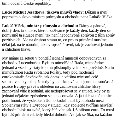
tím i občanů České republiky.
Lucie Michut Ješátková, tisková mluvčí vlády:
Děkuji a nyní
poprosím o slovo ministra průmyslu a obchodu pana Lukáše Vlčka.
Lukáš Vlček, ministr průmyslu a obchodu:
Dámy a pánové,
dobrý den, ta situace, kterou zažíváme je každý den, každý den se
pomyslně ta situace mění, tak není nepochybně zprávou z těch zpráv
pozitivních. Ale na druhou stranu to, co pro to primární musíme
dělat jak na té národní, tak evropské úrovni, tak je zachovat jednotu
a chladnou hlavu.
My máme za sebou v pondělí jednání ministrů odpovědných za
obchod v Lucemburku. Byla to mimořádná Rada, mimořádné
jednání a všechny státy k tomu přistoupily velmi zodpovědně. Na tu
mimořádnou Radu svolanou Poláky, tedy pod moderací
eurokomisaře Ševčoviče, tak dorazila většina ministrů celé
sedmadvacítky s tím, že tedy byla diskutována nejenom ta současná
pozice Evropy právě s ohledem na zachování chladné hlavy,
zachování vůle k jednání, ale nedoprošovat se v situaci, kdy by ta
jednání nějakým způsobem se neposouvala. A já také za mě musím
podtrhnout, že výsledkem těchto kroků musí být dohoda mezi
Spojenými státy a Evropou v situaci, kdy společně tvoříme největší
obchodní blok na světě, který čítá více jak 1,6 bilionu euro. To musí
být náš primární cíl, tedy hledat dohodu. Ale jak se říká, na každou