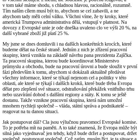
v tom také máme shodu, s chladnou hlavou, racionálně, rozumně.
Tím naším cílem musí být to, abychom se cel zabavili, a ne
abychom tady měli celní válku. Všichni víme, že ty kroky, které
americká Trumpova administrativa dělá, vstupují v platnost. Na
dovozy z Evropské unie je ode dneška uvaleno clo ve výši 20 %, na
další vybrané zboží již platí 25 %.
My jsme se dnes domluvili i na dalších konkrétních krocích, které
budeme dělat na české straně. Jedním z nich je zřízení pracovní
skupiny, která vznikla na základě návrhu pana prezidenta Zajíčka.
Ta pracovní skupina, kterou bude koordinovat Ministerstvo
průmyslu a obchodu, bude na pracovní úrovni a bude sloužit v první
fázi především k tomu, abychom si dokázali aktuálně předávat
všechny informace, které se týkají nejenom cel a politiky v této
oblasti, ale které se týkají i dalších kroků, které bude třeba Evropa
dělat pro zlepšení své situace, odstraňování překážek vnitřního trhu
nebo uzavírání dohod s dalšími regiony a státy. K tomu se ještě
dostanu. Takže vznikne pracovní skupina, která nám umožní
mnohem rychleji společně – vláda, státní správa a podnikatelé –
reagovat na tu danou situaci.
Jak postupovat dál? Cla jsou výlučnou pravomocí Evropské komise.
To je potřeba mít na paměti. A to také znamená, že Evropa může být
silná jako vyjednavač jen tehdy, když bude držet a postupovat, držet
společně, postupovat společně. Což zatím, musím říct, je ta situace a