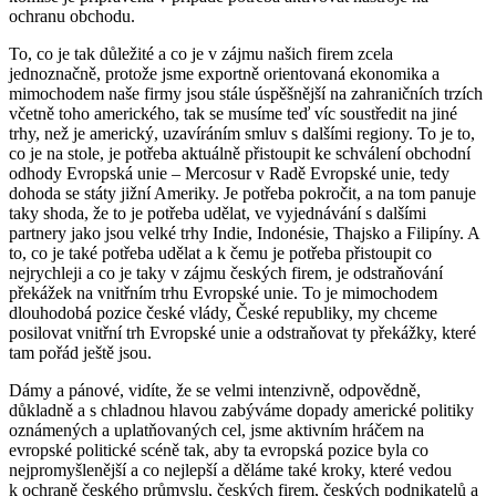
ochranu obchodu.
To, co je tak důležité a co je v zájmu našich firem zcela
jednoznačně, protože jsme exportně orientovaná ekonomika a
mimochodem naše firmy jsou stále úspěšnější na zahraničních trzích
včetně toho amerického, tak se musíme teď víc soustředit na jiné
trhy, než je americký, uzavíráním smluv s dalšími regiony. To je to,
co je na stole, je potřeba aktuálně přistoupit ke schválení obchodní
odhody Evropská unie – Mercosur v Radě Evropské unie, tedy
dohoda se státy jižní Ameriky. Je potřeba pokročit, a na tom panuje
taky shoda, že to je potřeba udělat, ve vyjednávání s dalšími
partnery jako jsou velké trhy Indie, Indonésie, Thajsko a Filipíny. A
to, co je také potřeba udělat a k čemu je potřeba přistoupit co
nejrychleji a co je taky v zájmu českých firem, je odstraňování
překážek na vnitřním trhu Evropské unie. To je mimochodem
dlouhodobá pozice české vlády, České republiky, my chceme
posilovat vnitřní trh Evropské unie a odstraňovat ty překážky, které
tam pořád ještě jsou.
Dámy a pánové, vidíte, že se velmi intenzivně, odpovědně,
důkladně a s chladnou hlavou zabýváme dopady americké politiky
oznámených a uplatňovaných cel, jsme aktivním hráčem na
evropské politické scéně tak, aby ta evropská pozice byla co
nejpromyšlenější a co nejlepší a děláme také kroky, které vedou
k ochraně českého průmyslu, českých firem, českých podnikatelů a