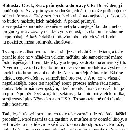
Bohuslav Čížek, Svaz průmyslu a dopravy ČR:
Dobrý den, já
poděkuju za Svaz průmyslu za dnešní jednání, protože potřebujeme
sdílet informace. Tady zaznělo několikrát slovo nejistota, otázka, jak
to bude v následujících měsících. A pokud průmysl
a evropská ekonomika, řekněme, nebyla v nejlepší kondici, nebo
prognózy neavizovaly nějaký výrazný růst, tak cla tomu rozhodně
nepomáhají. A každé další stupňování obchodních válek bude
tu pozici zejména průmyslu zhoršovat.
Ty dopady odhadnout v tuto chvíli je velmi obtížné. Je tam, a tady
zaznělo sice ne v nějakém velkém měřítku, ale samozřejmě máme
řadu úspěšných firem, které byly schopny se dostat na americký trh.
A věříme i, že řada z těchto firem díky svému produktu a vystavěné
pozici o řadu smluv ani nepřijde. Ale samozřejmě bude to těžké se
udržet, cenový efekt se samozřejmě projevuje. A to, co je vlastně
nejdůležitější, bude ten nepřímý efekt, protože máme řadu firem,
dodavatelů firmám evropským, které pronikají na evropský trh a je
to pro ně poměrně výrazný trh, sektory jako automotiv, elektronika,
strojírenství přes Německo a do USA. To samozřejmě efekt bude
mít i negativní.
Tady bych rád zdůraznil to, co tady také zaznělo. Je zde řada dalších
problémů, které nesmí ta cla zastínit. A musíme si ty domácí úkoly, a
teď myšleno i na té evropské úrovni, opravdu odpracovat. Protože,
pokud nás trápily ceny energie, míra výzkumu a vývoje a několikrát