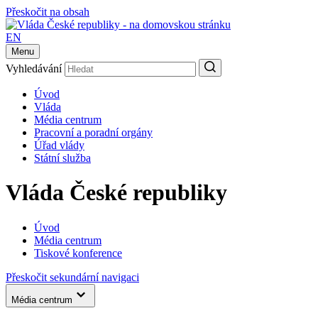
Přeskočit na obsah
EN
Menu
Vyhledávání
Úvod
Vláda
Média centrum
Pracovní a poradní orgány
Úřad vlády
Státní služba
Vláda České republiky
Úvod
Média centrum
Tiskové konference
Přeskočit sekundární navigaci
Média centrum