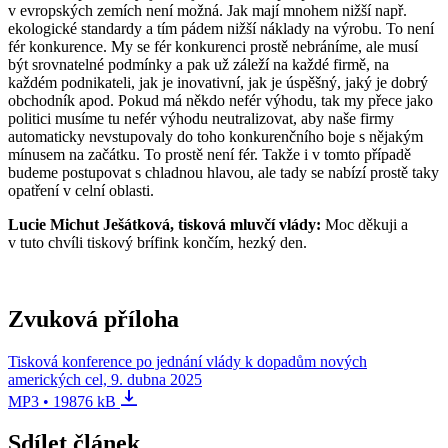
v evropských zemích není možná. Jak mají mnohem nižší např.
ekologické standardy a tím pádem nižší náklady na výrobu. To není
fér konkurence. My se fér konkurenci prostě nebráníme, ale musí
být srovnatelné podmínky a pak už záleží na každé firmě, na
každém podnikateli, jak je inovativní, jak je úspěšný, jaký je dobrý
obchodník apod. Pokud má někdo nefér výhodu, tak my přece jako
politici musíme tu nefér výhodu neutralizovat, aby naše firmy
automaticky nevstupovaly do toho konkurenčního boje s nějakým
mínusem na začátku. To prostě není fér. Takže i v tomto případě
budeme postupovat s chladnou hlavou, ale tady se nabízí prostě taky
opatření v celní oblasti.
Lucie Michut Ješátková, tisková mluvčí vlády:
Moc děkuji a
v tuto chvíli tiskový brífink končím, hezký den.
Zvuková příloha
Tisková konference po jednání vlády k dopadům nových
amerických cel, 9. dubna 2025
MP3 • 19876 kB
Sdílet článek