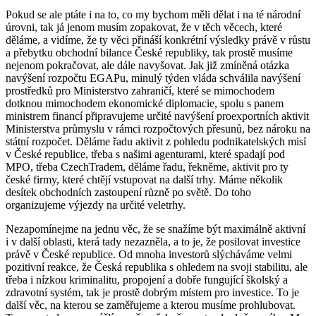
Pokud se ale ptáte i na to, co my bychom měli dělat i na té národní
úrovni, tak já jenom musím zopakovat, že v těch věcech, které
děláme, a vidíme, že ty věci přináší konkrétní výsledky právě v růstu
a přebytku obchodní bilance České republiky, tak prostě musíme
nejenom pokračovat, ale dále navyšovat. Jak již zmíněná otázka
navýšení rozpočtu EGAPu, minulý týden vláda schválila navýšení
prostředků pro Ministerstvo zahraničí, které se mimochodem
dotknou mimochodem ekonomické diplomacie, spolu s panem
ministrem financí připravujeme určité navýšení proexportních aktivit
Ministerstva průmyslu v rámci rozpočtových přesunů, bez nároku na
státní rozpočet. Děláme řadu aktivit z pohledu podnikatelských misí
v České republice, třeba s našimi agenturami, které spadají pod
MPO, třeba CzechTradem, děláme řadu, řekněme, aktivit pro ty
české firmy, které chtějí vstupovat na další trhy. Máme několik
desítek obchodních zastoupení různě po světě. Do toho
organizujeme výjezdy na určité veletrhy.
Nezapomínejme na jednu věc, že se snažíme být maximálně aktivní
i v další oblasti, která tady nezazněla, a to je, že posilovat investice
právě v České republice. Od mnoha investorů slýcháváme velmi
pozitivní reakce, že Česká republika s ohledem na svoji stabilitu, ale
třeba i nízkou kriminalitu, propojení a dobře fungující školský a
zdravotní systém, tak je prostě dobrým místem pro investice. To je
další věc, na kterou se zaměřujeme a kterou musíme prohlubovat.