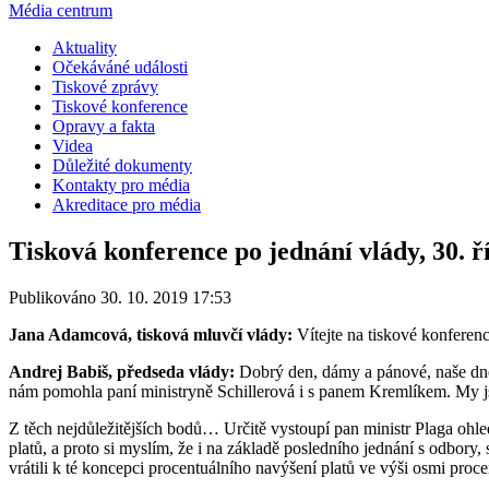
Média centrum
Aktuality
Očekáváné události
Tiskové zprávy
Tiskové konference
Opravy a fakta
Videa
Důležité dokumenty
Kontakty pro média
Akreditace pro média
Tisková konference po jednání vlády, 30. ř
Publikováno 30. 10. 2019 17:53
Jana Adamcová, tisková mluvčí vlády:
Vítejte na tiskové konferen
Andrej Babiš, předseda vlády:
Dobrý den, dámy a pánové, naše dneš
nám pomohla paní ministryně Schillerová i s panem Kremlíkem. My jsm
Z těch nejdůležitějších bodů… Určitě vystoupí pan ministr Plaga ohle
platů, a proto si myslím, že i na základě posledního jednání s odbory,
vrátili k té koncepci procentuálního navýšení platů ve výši osmi proc