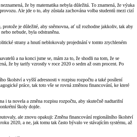
 neznamená, že by matematika nebyla důležitá. To znamená, že výuka
 provozu. Ale jde o to, aby zůstala zachována volba studentů mezi cizí
 protože je důležité, aby sněmovna, ať už rozhodne jakkoliv, tak aby
e, nebo nebude, byla odstraněna.
litické strany a hnutí neblokovaly projednání v tomto zrychleném
avatelů a na konci jsme se, mám za to, že shodli na tom, že se
ná, že by tarify vzrostly v roce 2020 o sedm až osm procent. Po
ho školství a vyšší adresnosti v rozpisu rozpočtu a také posílení
dagogické práce, tak toto vše se rovná změnou financování, ke které
a i ta novela a změna rozpisu rozpočtu, aby skutečně nadtarifní
konkrétní školy dojde.
edoputovaly, ale znovu opakuji: Změna financování regionálního školství
 roku 2020, a ne, jak tomu tak často bývalo ve stávajícím systému, až