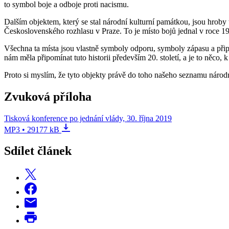
to symbol boje a odboje proti nacismu.
Dalším objektem, který se stal národní kulturní památkou, jsou hroby
Československého rozhlasu v Praze. To je místo bojů jednal v roce 19
Všechna ta místa jsou vlastně symboly odporu, symboly zápasu a připo
nám měla připomínat tuto historii především 20. století, a je to něco,
Proto si myslím, že tyto objekty právě do toho našeho seznamu národníc
Zvuková příloha
Tisková konference po jednání vlády, 30. října 2019
MP3 • 29177 kB
Sdílet článek