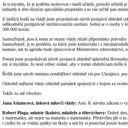
Já si myslím, že je potřeba motivovat i starší učitele, protože učitel
miliardy k těm různým speciálním projektům a to vás určitě pan minis
Z dalších bodů na vládě jsme projednávali návrh poslanců ohledně odš
odškodnění protiprávně sterilizovaným osobám. Jedná se o osoby v let
300 000 korun.
Samozřejmě, jsou k tomu ze strany vlády různé připomínky právního ch
Samozřejmě, je to problém, za který jsme kritizováni i z mezinárodníh
nastane, tak tu agendu bude zpracovávat Ministerstvo zdravotnictví,
Potom jsme projednávali návrh poslanců ohledně splavnění Berounky. 
my si myslíme, že není vůbec reálné, aby v tomto období tam došlo k
Řešili jsme návrh ministra zemědělství ohledně víz pro Ukrajince, pro li
Ohledně nařízení vlády ohledně památek spojených s bojem za svobod
Takže za mě všechno.
Jana Adamcová, tisková mluvčí vlády:
Ano. K návrhu zákona o vzdě
Robert Plaga, ministr školství, mládeže a tělovýchovy:
Dobrý den, 
z matematiky, ale nejen na maturitu z matematiky. Především jde o to,
i cizího by se vrátila zpátky na školy a stát by si ponechal pouze kont