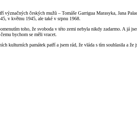
 tří význačných českých mužů – Tomáše Garrigua Marasyka, Jana Palacha 
45, v květnu 1945, ale také v srpnu 1968.
menutím toho, že svoboda v této zemi nebyla nikdy zadarmo. A já jsem r
 k čemu bychom se měli vracet.
h kulturních památek patří a jsem rád, že vláda s tím souhlasila a že js