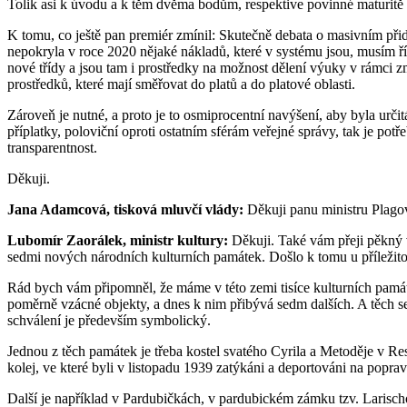
Tolik asi k úvodu a k těm dvěma bodům, respektive povinné maturitě z
K tomu, co ještě pan premiér zmínil: Skutečně debata o masivním přidáv
nepokryla v roce 2020 nějaké nákladů, které v systému jsou, musím ř
nové třídy a jsou tam i prostředky na možnost dělení výuky v rámci z
prostředků, které mají směřovat do platů a do platové oblasti.
Zároveň je nutné, a proto je to osmiprocentní navýšení, aby byla určitá
příplatky, poloviční oproti ostatním sférám veřejné správy, tak je pot
transparentnost.
Děkuji.
Jana Adamcová, tisková mluvčí vlády:
Děkuji panu ministru Plagov
Lubomír Zaorálek, ministr kultury:
Děkuji. Také vám přeji pěkný ve
sedmi nových národních kulturních památek. Došlo k tomu u příležitost
Rád bych vám připomněl, že máme v této zemi tisíce kulturních památ
poměrně vzácné objekty, a dnes k nim přibývá sedm dalších. A těch sed
schválení je především symbolický.
Jednou z těch památek je třeba kostel svatého Cyrila a Metoděje v Ress
kolej, ve které byli v listopadu 1939 zatýkáni a deportováni na poprav
Další je například v Pardubičkách, v pardubickém zámku tzv. Larisch