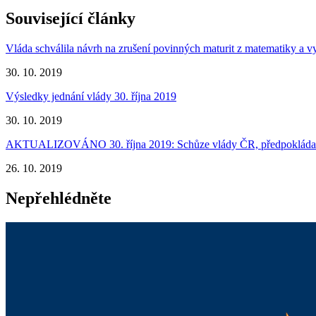
Související články
Vláda schválila návrh na zrušení povinných maturit z matematiky a v
30. 10. 2019
Výsledky jednání vlády 30. října 2019
30. 10. 2019
AKTUALIZOVÁNO 30. října 2019: Schůze vlády ČR, předpokládan
26. 10. 2019
Nepřehlédněte