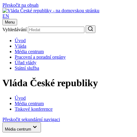
Přeskočit na obsah
EN
Menu
Vyhledávání
Úvod
Vláda
Média centrum
Pracovní a poradní orgány
Úřad vlády
Státní služba
Vláda České republiky
Úvod
Média centrum
Tiskové konference
Přeskočit sekundární navigaci
Média centrum