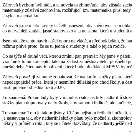
Zároveň bychom byli rádi, a ta novela to zhmotňuje, aby zůstala z
matematiky zůstává zachována, rozšiřující, tzv. matematika plus, tedy 
jazyk a matematiku.
Zároveň jsme u této novely načetli usnesení, aby sněmovna se mohla z
co nejrychleji zaujala jasné stanovisko a ta nejistota, která u student
Jsem rád, že tento návrh našel oporu na vládě, a předpokládám, že b
režimu právě proto, že se tu jedná o studenty a také o jejich rodiče.
Co se týče té druhé věci, kterou zmínil pan premiér: My jsme v pátek
vracíme k tomu konceptu, také na žádost zaměstnavatelů, plošného pro
dnešní debatě ten návrh nařízení, který bude předkládat MPSV, by měl
Zároveň považuji za nutné zopakovat, že nadtarifní složky platu, které 
nepedagogické práce, která je nesmírně důležitá pro chod školy, a čas
přistupujeme od ledna roku 2020.
To znamená: Pokud tady byly v minulosti situace, kdy nadtarifní slož
složky platu doputovaly na ty školy, aby samotní ředitelé, ale i učitel
To znamená: Toto je faktor jistoty. Chápu nejistotu ředitelů i učitelů,
je nastavena tak, aby nadtarifní složky platu bylo možné si zkontrolov
někdy v průběhu roku, kdy se učitelé dozvídaly, že nadtarify ještě ned