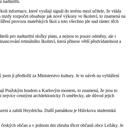
 nadtarifů.
oli informace, které vysílají signál do terénu mezi učitele, že vláda
na mzdy rozpočet obsahuje jak nové výkony ve školství, to znamená na
zšíření provozu mateřských škol a toto všechno jde nad rámec těch
itelů pro nadtarifní složky platu, a nejsou to pouze odměny, ale i
nancování retinálního školství, která přinese větší předvídatelnost a
 jsem jí předložil za Ministerstvo kultury. Je to návrh na vyhlášení
ínají Pražským hradem a Karlovým mostem, to znamená, že jsou to
mi nejvíce cennými architektonicky či umělecky, ale důvod jejich
ysazeni a zabili Heydricha. Další památkou je Hlávkova studentská
4 českých občan a v jednom dni zhruba třicet občanů obce Ležáky. Je