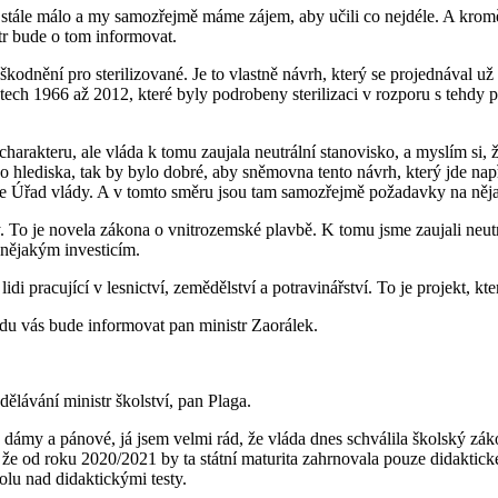
ů je stále málo a my samozřejmě máme zájem, aby učili co nejdéle. A kro
tr bude o tom informovat.
kodnění pro sterilizované. Je to vlastně návrh, který se projednával už
ech 1966 až 2012, které byly podrobeny sterilizaci v rozporu s tehdy p
arakteru, ale vláda k tomu zaujala neutrální stanovisko, a myslím si, 
o hlediska, tak by bylo dobré, aby sněmovna tento návrh, který jde nap
 ne Úřad vlády. A v tomto směru jsou tam samozřejmě požadavky na něja
To je novela zákona o vnitrozemské plavbě. K tomu jsme zaujali neutrá
 nějakým investicím.
di pracující v lesnictví, zemědělství a potravinářství. To je projekt, kt
u vás bude informovat pan ministr Zaorálek.
lávání ministr školství, pan Plaga.
dámy a pánové, já jsem velmi rád, že vláda dnes schválila školský záko
 že od roku 2020/2021 by ta státní maturita zahrnovala pouze didaktick
rolu nad didaktickými testy.