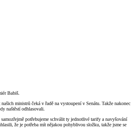
miér Babiš.
 našich ministrů čeká v řadě na vystoupení v Senátu. Takže nakonec
y naštěstí odhlasovali.
 samozřejmě potřebujeme schválit ty jednotlivé tarify a navyšování
hlasili, že je potřeba mít nějakou pohyblivou složku, takže jsme se