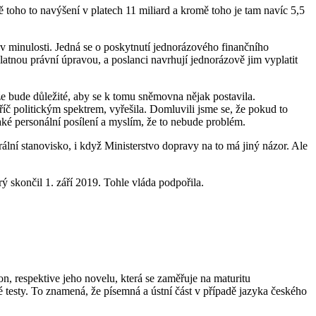
mě toho to navýšení v platech 11 miliard a kromě toho je tam navíc 5,5
 v minulosti. Jedná se o poskytnutí jednorázového finančního
latnou právní úpravou, a poslanci navrhují jednorázově jim vyplatit
že bude důležité, aby se k tomu sněmovna nějak postavila.
říč politickým spektrem, vyřešila. Domluvili jsme se, že pokud to
ké personální posílení a myslím, že to nebude problém.
lní stanovisko, i když Ministerstvo dopravy na to má jiný názor. Ale
erý skončil 1. září 2019. Tohle vláda podpořila.
n, respektive jeho novelu, která se zaměřuje na maturitu
é testy. To znamená, že písemná a ústní část v případě jazyka českého