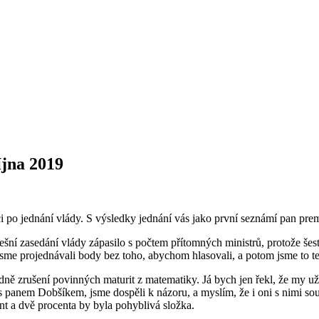
íjna 2019
ci po jednání vlády. S výsledky jednání vás jako první seznámí pan pre
ní zasedání vlády zápasilo s počtem přítomných ministrů, protože šest
e projednávali body bez toho, abychom hlasovali, a potom jsme to ted
dně zrušení povinných maturit z matematiky. Já bych jen řekl, že my už
 s panem Dobšíkem, jsme dospěli k názoru, a myslím, že i oni s nimi sou
ent a dvě procenta by byla pohyblivá složka.