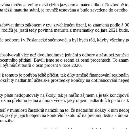
achována možnost volby mezi cizím jazykem a matematikou. Rozhodně to
ta těžší maturita státní, je rovněž testována a bude zavedena do ostrého
abývat tímto zákonem v tzv. zrychleném řízení, to znamená podle § 90,
ů a rodičů je, jestli tedy povinná maturita z matematiky od jara 2021 bud
ude podpora i v Poslanecké sněmovně, a byl bych rád, kdyby všechny po
 absolvovali více než dvouhodinové jednání s odbory a zástupci zaměstn
centního přidání. Bavili jsme se o sedmi až osmi procentech. To zname
 být nárůst tarifů o osm procent v roce 2020.
k tomuto je potřeba ještě přičíst, tak díky změně financování regionální
tokrát ty nadtarifní učitelské prostředky končily na dofinancování nepe
ky platu nedoputovaly na školy, tak je naším zájmem a je tak koncipován
é, už na přelomu ledna a února věděli, jaký objem nadtarifních platů na 
 kteří v minulosti častokrát narazili na to, že nadtarifní složky k nim n
at, jaký je jejich objem na konkrétní školu už na přelomu ledna a února
orazily.