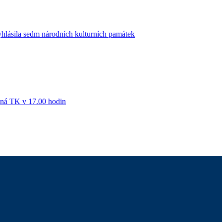
yhlásila sedm národních kulturních památek
á TK v 17.00 hodin