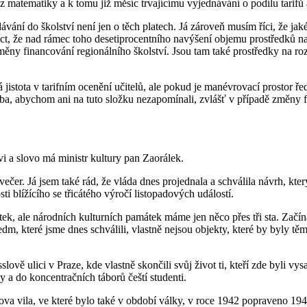
 matematiky a k tomu již měsíc trvajícímu vyjednávání o podílu tarifů a
ání do školství není jen o těch platech. Já zároveň musím říci, že jakék
íct, že nad rámec toho desetiprocentního navýšení objemu prostředků 
měny financování regionálního školství. Jsou tam také prostředky na ro
 jistota v tarifním ocenění učitelů, ale pokud je manévrovací prostor řed
řeba, abychom ani na tuto složku nezapomínali, zvlášť v případě změny fi
i a slovo má ministr kultury pan Zaorálek.
čer. Já jsem také rád, že vláda dnes projednala a schválila návrh, který
i blížícího se třicátého výročí listopadových událostí.
ek, ale národních kulturních památek máme jen něco přes tři sta. Zač
m, které jsme dnes schválili, vlastně nejsou objekty, které by byly tě
lově ulici v Praze, kde vlastně skončili svůj život ti, kteří zde byli v
y a do koncentračních táborů čeští studenti.
ova vila, ve které bylo také v období války, v roce 1942 popraveno 19