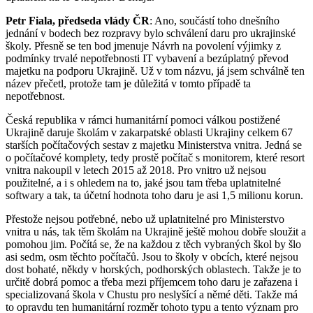
Petr Fiala, předseda vlády ČR
: Ano, součástí toho dnešního
jednání v bodech bez rozpravy bylo schválení daru pro ukrajinské
školy. Přesně se ten bod jmenuje Návrh na povolení výjimky z
podmínky trvalé nepotřebnosti IT vybavení a bezúplatný převod
majetku na podporu Ukrajině. Už v tom názvu, já jsem schválně ten
název přečetl, protože tam je důležitá v tomto případě ta
nepotřebnost.
Česká republika v rámci humanitární pomoci válkou postižené
Ukrajině daruje školám v zakarpatské oblasti Ukrajiny celkem 67
starších počítačových sestav z majetku Ministerstva vnitra. Jedná se
o počítačové komplety, tedy prostě počítač s monitorem, které resort
vnitra nakoupil v letech 2015 až 2018. Pro vnitro už nejsou
použitelné, a i s ohledem na to, jaké jsou tam třeba uplatnitelné
softwary a tak, ta účetní hodnota toho daru je asi 1,5 milionu korun.
Přestože nejsou potřebné, nebo už uplatnitelné pro Ministerstvo
vnitra u nás, tak těm školám na Ukrajině ještě mohou dobře sloužit a
pomohou jim. Počítá se, že na každou z těch vybraných škol by šlo
asi sedm, osm těchto počítačů. Jsou to školy v obcích, které nejsou
dost bohaté, někdy v horských, podhorských oblastech. Takže je to
určitě dobrá pomoc a třeba mezi příjemcem toho daru je zařazena i
specializovaná škola v Chustu pro neslyšící a němé děti. Takže má
to opravdu ten humanitární rozměr tohoto typu a tento význam pro