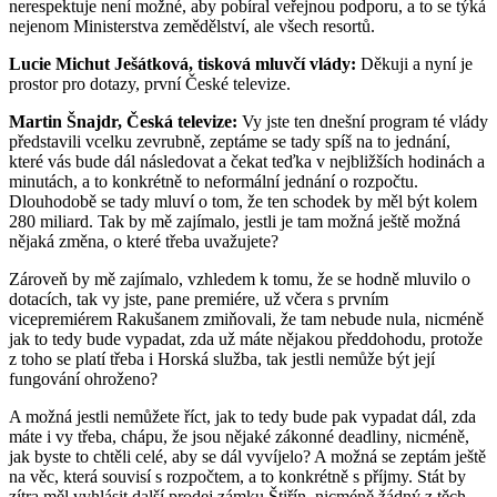
nerespektuje není možné, aby pobíral veřejnou podporu, a to se týká
nejenom Ministerstva zemědělství, ale všech resortů.
Lucie Michut Ješátková, tisková mluvčí vlády:
Děkuji a nyní je
prostor pro dotazy, první České televize.
Martin Šnajdr, Česká televize:
Vy jste ten dnešní program té vlády
představili vcelku zevrubně, zeptáme se tady spíš na to jednání,
které vás bude dál následovat a čekat teďka v nejbližších hodinách a
minutách, a to konkrétně to neformální jednání o rozpočtu.
Dlouhodobě se tady mluví o tom, že ten schodek by měl být kolem
280 miliard. Tak by mě zajímalo, jestli je tam možná ještě možná
nějaká změna, o které třeba uvažujete?
Zároveň by mě zajímalo, vzhledem k tomu, že se hodně mluvilo o
dotacích, tak vy jste, pane premiére, už včera s prvním
vicepremiérem Rakušanem zmiňovali, že tam nebude nula, nicméně
jak to tedy bude vypadat, zda už máte nějakou předdohodu, protože
z toho se platí třeba i Horská služba, tak jestli nemůže být její
fungování ohroženo?
A možná jestli nemůžete říct, jak to tedy bude pak vypadat dál, zda
máte i vy třeba, chápu, že jsou nějaké zákonné deadliny, nicméně,
jak byste to chtěli celé, aby se dál vyvíjelo? A možná se zeptám ještě
na věc, která souvisí s rozpočtem, a to konkrétně s příjmy. Stát by
zítra měl vyhlásit další prodej zámku Štiřín, nicméně žádný z těch