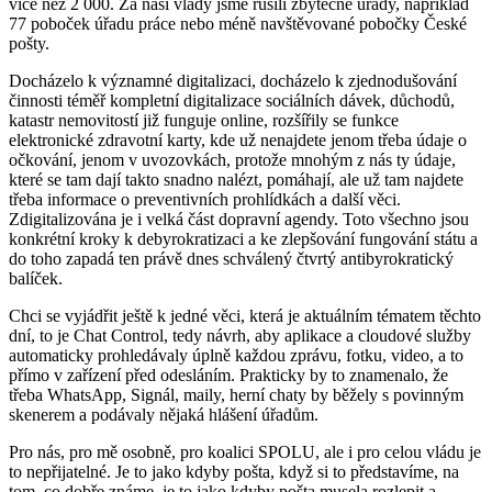
více než 2 000. Za naší vlády jsme rušili zbytečné úřady, například
77 poboček úřadu práce nebo méně navštěvované pobočky České
pošty.
Docházelo k významné digitalizaci, docházelo k zjednodušování
činnosti téměř kompletní digitalizace sociálních dávek, důchodů,
katastr nemovitostí již funguje online, rozšířily se funkce
elektronické zdravotní karty, kde už nenajdete jenom třeba údaje o
očkování, jenom v uvozovkách, protože mnohým z nás ty údaje,
které se tam dají takto snadno nalézt, pomáhají, ale už tam najdete
třeba informace o preventivních prohlídkách a další věci.
Zdigitalizována je i velká část dopravní agendy. Toto všechno jsou
konkrétní kroky k debyrokratizaci a ke zlepšování fungování státu a
do toho zapadá ten právě dnes schválený čtvrtý antibyrokratický
balíček.
Chci se vyjádřit ještě k jedné věci, která je aktuálním tématem těchto
dní, to je Chat Control, tedy návrh, aby aplikace a cloudové služby
automaticky prohledávaly úplně každou zprávu, fotku, video, a to
přímo v zařízení před odesláním. Prakticky by to znamenalo, že
třeba WhatsApp, Signál, maily, herní chaty by běžely s povinným
skenerem a podávaly nějaká hlášení úřadům.
Pro nás, pro mě osobně, pro koalici SPOLU, ale i pro celou vládu je
to nepřijatelné. Je to jako kdyby pošta, když si to představíme, na
tom, co dobře známe, je to jako kdyby pošta musela rozlepit a