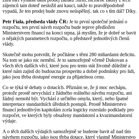
zájemců tam doteď nesložil ani kauci, takže to pravděpodobně
vypadá, že ten prodej bude znovu neúspěšný, tak co s tím dál? Díky.
Petr Fiala, předseda vlády ČR:
Je to první společné jednání o
rozpočtu, ten první návrh rozpočtu bude teprve předložen
Ministerstvem financí na konci srpna, já myslím, že je dobré se bavit
o nějakých parametrech rozpočtu, o představě jednotlivých členů
vlády.
Skutečně mohu potvrdit, že počítáme s těmi 280 miliardami deficitu.
Na tom se jako nic nemění. Je to samozřejmě včetně Dukovan a
všech těch dalších věcí, které jsou pro tento stát životně důležité a
které nám zajistí do budoucna prosperitu a dobré podmínky pro lidi,
jako jsou třeba dostupné energie za přijatelnou cenu.
Co se týká té debaty o dotacích. Přiznám se, že ji moc nechápu,
protože prostě nevychází z žádného reálného návrhu rozpočtu, ani
žádný nemohl být. Vychází z určitého omylu, který, nebo špatné
interpretace standardních úředních postupů. Prostě Ministerstvo
financí jednotlivým kapitolám zcela logicky rozeslalo podklady pro
rozpočet, ve kterých byly obsaženy mandatorní a kvazimandatorní
výdaje.
A o těch dalších výdajích samozřejmě se budeme bavit až nad tím
návrhem rozpočtu, jako jsou třeba dotace, který vlastně Ministerstvo