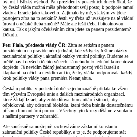
být mj. i Blízký východ. Pan prezident v posledních dnech říkal, že
by česká vláda možná měla přehodnotit svůj postoj k podpoře tamní
vlády a Izraele jako takového. Zajímalo by mě, s jakým vy jdete
postojem zítra na to setkání? Jestli vy třeba už uvažujete na té vládní
úrovni o nějaké třeba změně? Máte ale řešit třeba i bitcoinovou
kauzu. Tak s jakým očekáváním zítra jdete za panem prezidentem?
Děkuju.
Petr Fiala, předseda vlády ČR
: Zítra se setkám s panem
prezidentem na pravidelném jednání, kde vždycky řešíme otázky
mezinárodní politiky i aktuální otázky vnitřní politiky. Budeme se
určitě bavit o všech těchto věcech. Já nebudu to jednání komentovat
dopředu. Já nevidím žádný jednostranný postoj vůči Izraeli s
klapkami na očích a nevidím ani to, že by vláda podporovala každý
krok politiky vlády pana premiéra Netanjahua.
Česká republika v poslední době se jednoznačně přidala ke všem
těm výzvám Evropské unie a dalších mezinárodních organizací,
které žádají Izrael, aby zohledňoval humanitární situaci, aby
odblokoval, aby odstranil blokádu, která třeba bránila dostatečnému
přísunu humanitární pomoci. Všechny tyto kroky děláme v souladu
s našimi partnery v zahraničí.
Ale současně samozřejmě zachováváme základní konstantu
zahraniční politiky České republiky, a to je, že podporujeme stát