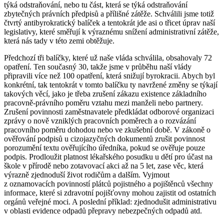
týká odstraňování, nebo tu část, která se týká odstraňování
zbytečných právních předpisů a přílišné zátěže. Schválili jsme totiž
čtvrtý antibyrokratický balíček a tentokrát jde asi o třicet úprav naší
legislativy, které směřují k výraznému snížení administrativní zátěže,
která nás tady v této zemi obtěžuje.
Předchozí tři balíčky, které už naše vláda schválila, obsahovaly 72
opatření. Ten současný 30, takže jsme v průběhu naší vlády
připravili více než 100 opatření, která snižují byrokracii. Abych byl
konkrétní, tak tentokrát v tomto balíčku ty navržené změny se týkají
takových věcí, jako je třeba zrušení zákazu existence základního
pracovně-právního poměru vztahu mezi manželi nebo partnery.
Zrušení povinnosti zaměstnavatele předkládat odborové organizaci
zprávy o nově vzniklých pracovních poměrech a o rozvázání
pracovního poměru dohodou nebo ve zkušební době. V zákoně o
ověřování podpisů u cizojazyčných dokumentů zrušit povinnost
porozumění textu ověřujícího úředníka, pokud se ověřuje pouze
podpis. Prodloužit platnost lékařského posudku u dětí pro účast na
škole v přírodě nebo zotavovací akci až na 5 let, zase věc, která
výrazně zjednoduší život rodičům a dalším. Vyjmout
z oznamovacích povinností plátců pojistného a pojištěnců všechny
informace, které si zdravotní pojišťovny mohou zajistit od ostatních
orgánů veřejné moci. A poslední příklad: zjednodušit administrativu
v oblasti evidence odpadů přepravy nebezpečných odpadů atd.