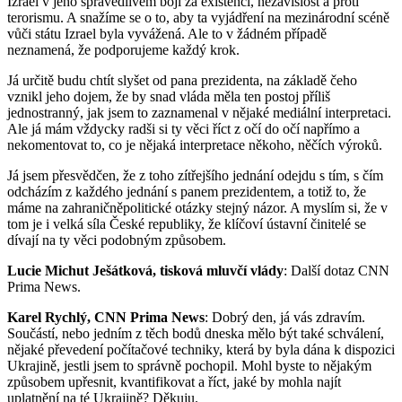
Izrael v jeho spravedlivém boji za existenci, nezávislost a proti
terorismu. A snažíme se o to, aby ta vyjádření na mezinárodní scéně
vůči státu Izrael byla vyvážená. Ale to v žádném případě
neznamená, že podporujeme každý krok.
Já určitě budu chtít slyšet od pana prezidenta, na základě čeho
vznikl jeho dojem, že by snad vláda měla ten postoj příliš
jednostranný, jak jsem to zaznamenal v nějaké mediální interpretaci.
Ale já mám vždycky radši si ty věci říct z očí do očí napřímo a
nekomentovat to, co je nějaká interpretace někoho, něčích výroků.
Já jsem přesvědčen, že z toho zítřejšího jednání odejdu s tím, s čím
odcházím z každého jednání s panem prezidentem, a totiž to, že
máme na zahraničněpolitické otázky stejný názor. A myslím si, že v
tom je i velká síla České republiky, že klíčoví ústavní činitelé se
dívají na ty věci podobným způsobem.
Lucie Michut Ješátková, tisková mluvčí vlády
: Další dotaz CNN
Prima News.
Karel Rychlý, CNN Prima News
: Dobrý den, já vás zdravím.
Součástí, nebo jedním z těch bodů dneska mělo být také schválení,
nějaké převedení počítačové techniky, která by byla dána k dispozici
Ukrajině, jestli jsem to správně pochopil. Mohl byste to nějakým
způsobem upřesnit, kvantifikovat a říct, jaké by mohla najít
uplatnění na té Ukrajině? Děkuju.