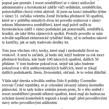
popsal pan premiér. I resort zemědělství se v rámci snižování
administrativy a byrokratické zátěže vůči sedlákům, zemědělcům,
potravinářům chová velmi aktivně. Já jsem na konci minulého týdne
v rámci 51. ročníku veletrhu Země živitelka představil 50 opatření,
které se v průběhu minulých dvou let povedlo realizovat v rámci
sektoru Ministerstva zemědělství, které mají právě snížit tu
byrokratickou zátěž v rámci podnikání jak potravinářů, zemědělců,
lesníků, ale také třeba zájmových spolků. Protože povedlo se nám
schválit například elektronické rybářské lístky, už to nebudou takové
ty kartičky, jak se tady tradovalo desítky let.
Toto jsou všechno věci, kroky, které mají i zjednodušit život na
venkově. A není to začátek, já budu rád, když budeme za rok moct
představit brožuru, kde bude 100 takových opatření, dalších 50
přidáme. V tom budeme pokračovat, stejně tak jako budeme
pokračovat v těch antibyrokratických balíčcích, které se týkají
dalších podnikatelů, firem, živnostníků, občanů. Je to velmi důležité.
Vláda také dneska schválila změnu číslo 8 politiky Územního
rozvoje České republiky, to je celostátní závazný nástroj územního
plánování. Já to tady krátce zmíním jenom proto, že v této změně i
resort zemědělství promítl některá opatření, která mají do budoucna
ochránit území konkrétních regionů a krajů např. před povodňovými
stavy nebo povodňovými událostmi.