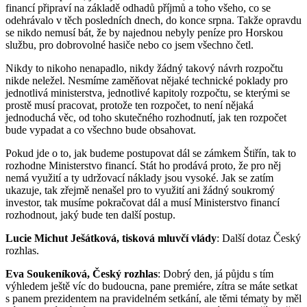
financí připraví na základě odhadů příjmů a toho všeho, co se
odehrávalo v těch posledních dnech, do konce srpna. Takže opravdu
se nikdo nemusí bát, že by najednou nebyly peníze pro Horskou
službu, pro dobrovolné hasiče nebo co jsem všechno četl.
Nikdy to nikoho nenapadlo, nikdy žádný takový návrh rozpočtu
nikde neležel. Nesmíme zaměňovat nějaké technické poklady pro
jednotlivá ministerstva, jednotlivé kapitoly rozpočtu, se kterými se
prostě musí pracovat, protože ten rozpočet, to není nějaká
jednoduchá věc, od toho skutečného rozhodnutí, jak ten rozpočet
bude vypadat a co všechno bude obsahovat.
Pokud jde o to, jak budeme postupovat dál se zámkem Štiřín, tak to
rozhodne Ministerstvo financí. Stát ho prodává proto, že pro něj
nemá využití a ty udržovací náklady jsou vysoké. Jak se zatím
ukazuje, tak zřejmě nenašel pro to využití ani žádný soukromý
investor, tak musíme pokračovat dál a musí Ministerstvo financí
rozhodnout, jaký bude ten další postup.
Lucie Michut Ješátková, tisková mluvčí vlády
: Další dotaz Český
rozhlas.
Eva Soukeníková, Český rozhlas
: Dobrý den, já půjdu s tím
výhledem ještě víc do budoucna, pane premiére, zítra se máte setkat
s panem prezidentem na pravidelném setkání, ale těmi tématy by měl