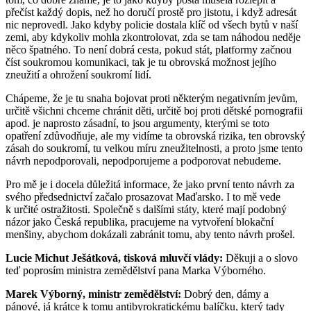
přečíst každý dopis, než ho doručí prostě pro jistotu, i když adresát
nic neprovedl. Jako kdyby policie dostala klíč od všech bytů v naší
zemi, aby kdykoliv mohla zkontrolovat, zda se tam náhodou neděje
něco špatného. To není dobrá cesta, pokud stát, platformy začnou
číst soukromou komunikaci, tak je tu obrovská možnost jejího
zneužití a ohrožení soukromí lidí.
Chápeme, že je tu snaha bojovat proti některým negativním jevům,
určitě všichni chceme chránit děti, určitě boj proti dětské pornografii
apod. je naprosto zásadní, to jsou argumenty, kterými se toto
opatření zdůvodňuje, ale my vidíme ta obrovská rizika, ten obrovský
zásah do soukromí, tu velkou míru zneužitelnosti, a proto jsme tento
návrh nepodporovali, nepodporujeme a podporovat nebudeme.
Pro mě je i docela důležitá informace, že jako první tento návrh za
svého předsednictví začalo prosazovat Maďarsko. I to mě vede
k určité ostražitosti. Společně s dalšími státy, které mají podobný
názor jako Česká republika, pracujeme na vytvoření blokační
menšiny, abychom dokázali zabránit tomu, aby tento návrh prošel.
Lucie Michut Ješátková, tisková mluvčí vlády:
Děkuji a o slovo
teď poprosím ministra zemědělství pana Marka Výborného.
Marek Výborný, ministr zemědělství:
Dobrý den, dámy a
pánové, já krátce k tomu antibyrokratickému balíčku, který tady