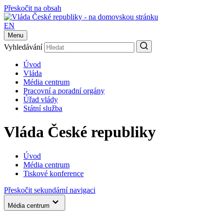
Přeskočit na obsah
EN
Menu
Vyhledávání
Úvod
Vláda
Média centrum
Pracovní a poradní orgány
Úřad vlády
Státní služba
Vláda České republiky
Úvod
Média centrum
Tiskové konference
Přeskočit sekundární navigaci
Média centrum