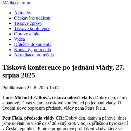
Média centrum
Aktuality
Očekáváné události
Tiskové zprávy
Tiskové konference
Opravy a fakta
Videa
Důležité dokumenty
Kontakty pro média
Akreditace pro média
Tisková konference po jednání vlády, 27.
srpna 2025
Publikováno 27. 8. 2025 15:07
Lucie Michut Ješátková, tisková mluvčí vlády:
Dobrý den, dámy
a pánové, já vás vítám na tiskové konferenci po jednání vlády. O
úvodní slovo poprosím předsedu vlády pana Petra Fialu.
Petr Fiala, předseda vlády ČR:
Dobrý den, dámy a pánové, dnes
jsme udělali na vládě další důležitý krok v boji s přílišnou byrokracií
v České republice. Plníme programové prohlášení vlády, které se