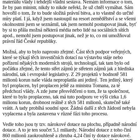
materiálu vlády i tehdejší vládní sestava. Nemám informace o tom,
že by pan ministr, nikdy to nikde neřekl, že už chtěl vymáhat. Sám
hovořil o tom, že to bude složitá právní bitva, a to vlastně do určité
míry platí. I já, když jsem nastoupil na resort zemědělství a se všemi
okolnostmi jsem se seznámil, tak jsem nemohl postupovat jinak, byť
by si to přála možná některá média nebo lidé na sociálních sítích
apod., nemohl jsem postupovat jinak, než je to, co mi umožňoval
právní řád České republiky.
Možná, aby to bylo naprosto zřejmé. Část těch podpor veřejných,
které se týkají těch investičních dotací na výstavbu stáje nebo
pořízení nějakých moderních strojů, technologií, tak tam bylo od
počátku zřejmé, že tento střet zájmů je střetem zájmů jak z hlediska
národní, tak i evropské legislativy. Z 29 projektů v hodnotě 581
milionů korun naše vláda neproplatila ani jediný. Ten jediný, který
byl proplacen, byl proplacen ještě za ministra Tomana, za té
předchozí vlády. A zde jsme přesvědčeni o tom, že ta společnost,
které to bylo proplaceno, tak má tuto podporu ve výši cirka 1,6
milionu korun, drobnost reálně z těch 581 milionů, skutečně také
vrátit. A tady probíhá soudní spor. Žádná další z těch žádostí nebyla
vyplacena a byla zastavena v různé fázi toho procesu.
Vedle toho jsou ty tzv. nárokové dotace na plochu, případně národní
dotace. A to je ten součet 5,1 miliardy. Národní dotace z toho činí
860 milionů zaokrouhleně a zhruba 4,24 činí ty dotace nárokové.