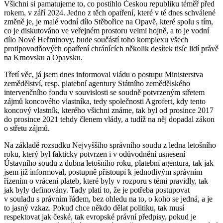
Všichni si pamatujeme to, co postihlo Českou republiku téměř před
rokem, v září 2024. Jedno z těch opatření, které v té dnes schválené
změně je, je malé vodní dílo Stěbořice na Opavě, které spolu s tím,
co je diskutováno ve veřejném prostoru velmi hojně, a to je vodní
dílo Nové Heřminovy, bude součástí toho komplexu všech
protipovodňových opatření chránících několik desítek tisíc lidí právě
na Krnovsku a Opavsku.
Třetí věc, já jsem dnes informoval vládu o postupu Ministerstva
zemědělství, resp. platební agentury Státního zemědělského
intervenčního fondu v souvislosti se soudně potvrzeným střetem
zájmů koncového vlastníka, tedy společnosti Agrofert, kdy tento
koncový vlastník, kterého všichni známe, tak byl od prosince 2017
do prosince 2021 tehdy členem vlády, a tudíž na něj dopadal zákon
o střetu zájmů.
Na základě rozsudku Nejvyššího správního soudu z ledna letošního
roku, který byl fakticky potvrzen i v odůvodnění usnesení
Ústavního soudu z dubna letošního roku, platební agentura, tak jak
jsem již informoval, postupně přistoupí k jednotlivým správním
řízením o vrácení plateb, které byly v rozporu s těmi pravidly, tak
jak byly definovány. Tady platí to, že je potřeba postupovat
v souladu s právním řádem, bez ohledu na to, o koho se jedná, a je
to jasný vzkaz. Pokud chce někdo dělat politiku, tak musí
respektovat jak české, tak evropské právní předpisy, pokud je