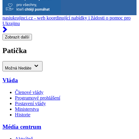
nasiukrajinci.cz - web koordinující nabídky i žádosti o pomoc pro
Ukrajinu
Zobrazit další
Patička
Možná hledáte
Vláda
Členové vlády
Programové prohlášení
Postavení vlády
Ministerstva
Historie
Média centrum
Aktuálně