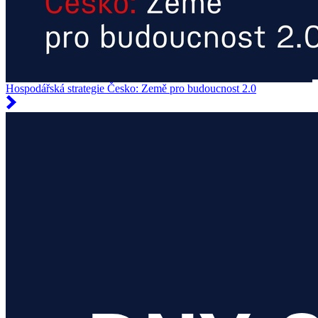
Hospodářská strategie Česko: Země pro budoucnost 2.0