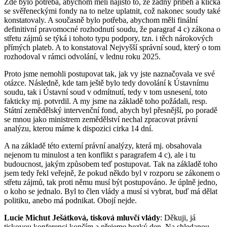
Zde bylo potřeba, abychom měli najisto to, že žádný příběh a klička
se svěřeneckými fondy na to nelze uplatnit, což nakonec soudy také
konstatovaly. A současně bylo potřeba, abychom měli finální
definitivní pravomocné rozhodnutí soudu, že paragraf 4 c) zákona o
střetu zájmů se týká i tohoto typu podpory, tzn. i těch nárokových
přímých plateb. A to konstatoval Nejvyšší správní soud, který o tom
rozhodoval v rámci odvolání, v lednu roku 2025.
Proto jsme nemohli postupovat tak, jak vy jste naznačovala ve své
otázce. Následně, kde tam ještě bylo tedy dovolání k Ústavnímu
soudu, tak i Ústavní soud v odmítnutí, tedy v tom usnesení, toto
fakticky mj. potvrdil. A my jsme na základě toho požádali, resp.
Státní zemědělský intervenční fond, abych byl přesnější, po poradě
se mnou jako ministrem zemědělství nechal zpracovat právní
analýzu, kterou máme k dispozici cirka 14 dní.
A na základě této externí právní analýzy, která mj. obsahovala
nejenom tu minulost a ten konflikt s paragrafem 4 c), ale i tu
budoucnost, jakým způsobem teď postupovat. Tak na základě toho
jsem tedy řekl veřejně, že pokud někdo byl v rozporu se zákonem o
střetu zájmů, tak proti němu musí být postupováno. Je úplně jedno,
o koho se jednalo. Byl to člen vlády a musí si vybrat, buď má dělat
politiku, anebo má podnikat. Obojí nejde.
Lucie Michut Ješátková, tisková mluvčí vlády
: Děkuji, já
tiskovou konferenci končím a přejeme hezký den. Na shledanou.