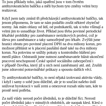
To jsou příklady toho, jaká opatření jsou v tom čtvrtém
antibyrokratickém balíčku a měli bychom tyto změny velmi brzy
realizovat.
Když jsem tady zmínil tři předcházející antibyrokratické balíčky, tak
jenom připomenu, že tam se nám podařilo zrušit některé zbytečné
normy. Jak mám ohlasy od lidí, od podnikatelů, tak si toho všímají a
velmi jim to usnadňuje život. Příklad jsou třeba povinné periodické
lékařské prohlídky pro zaměstnance nerizikových profesí, což je
úleva pro zaměstnance a taky samozřejmě pro lékaře. Zvýšili jsme
hranici obratu pro povinné placení DPH na dva miliony korun, pro
možnost přihlásit se k placení paušální daně také na dva miliony
korun. Na polovinu se snížily pokuty u kontrolního hlášení pro
menší plátce. Odstranili jsme nutnost zaměstnavatele hlásit ukončení
pracovní neschopnosti České správě sociálního zabezpečení i
v případě člověka, který již u nich není zaměstnaný atd. atd. Zrušili
jsme zdravotní potravinářské průkazy a spoustu dalších věcí.
Ty antibyrokratické balíčky, to není nějaká izolovaná aktivita vlády,
i když i samy o sobě jsou důležité, ale je to součást našeho úsilí
snižovat byrokracii v naší zemi a omezovat rozsah státu tam, kde to
prostě není potřeba.
Za naší vlády nerostl počet úředníků, to je důležité říct. Nerostl
počet úředníků jako v minulých obdobích, ale naopak klesl. Klesl o