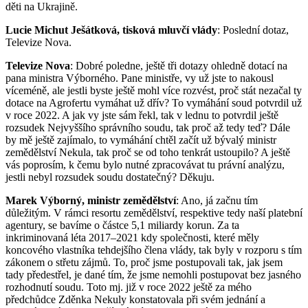
děti na Ukrajině.
Lucie Michut Ješátková, tisková mluvčí vlády
: Poslední dotaz,
Televize Nova.
Televize Nova
: Dobré poledne, ještě tři dotazy ohledně dotací na
pana ministra Výborného. Pane ministře, vy už jste to nakousl
víceméně, ale jestli byste ještě mohl více rozvést, proč stát nezačal ty
dotace na Agrofertu vymáhat už dřív? To vymáhání soud potvrdil už
v roce 2022. A jak vy jste sám řekl, tak v lednu to potvrdil ještě
rozsudek Nejvyššího správního soudu, tak proč až tedy teď? Dále
by mě ještě zajímalo, to vymáhání chtěl začít už bývalý ministr
zemědělství Nekula, tak proč se od toho tenkrát ustoupilo? A ještě
vás poprosím, k čemu bylo nutné zpracovávat tu právní analýzu,
jestli nebyl rozsudek soudu dostatečný? Děkuju.
Marek Výborný, ministr zemědělství
: Ano, já začnu tím
důležitým. V rámci resortu zemědělství, respektive tedy naší platební
agentury, se bavíme o částce 5,1 miliardy korun. Za ta
inkriminovaná léta 2017–2021 kdy společnosti, které měly
koncového vlastníka tehdejšího člena vlády, tak byly v rozporu s tím
zákonem o střetu zájmů. To, proč jsme postupovali tak, jak jsem
tady předestřel, je dané tím, že jsme nemohli postupovat bez jasného
rozhodnutí soudu. Toto mj. již v roce 2022 ještě za mého
předchůdce Zděnka Nekuly konstatovala při svém jednání a