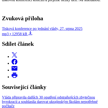
Zvuková příloha
Tisková konference po jednání vlády, 27. srpna 2025
mp3 • 12958 kB
Sdílet článek
Související články
Vláda připravila dalších 30 opatření odstraňujících zbytečnou
byrokracii a souhlasila darovat ukrajinským školám nepotřebné
počítače