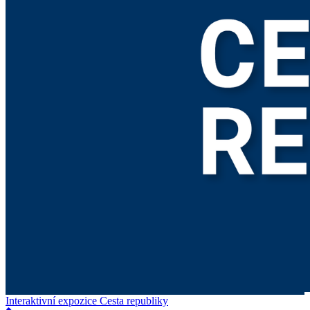
Interaktivní expozice Cesta republiky