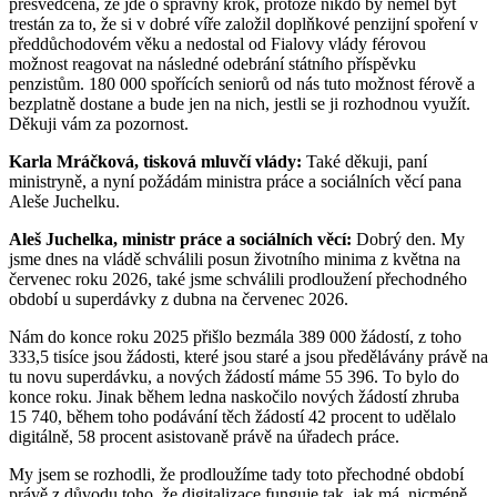
přesvědčena, že jde o správný krok, protože nikdo by neměl být
trestán za to, že si v dobré víře založil doplňkové penzijní spoření v
předdůchodovém věku a nedostal od Fialovy vlády férovou
možnost reagovat na následné odebrání státního příspěvku
penzistům. 180 000 spořících seniorů od nás tuto možnost férově a
bezplatně dostane a bude jen na nich, jestli se ji rozhodnou využít.
Děkuji vám za pozornost.
Karla Mráčková, tisková mluvčí vlády:
Také děkuji, paní
ministryně, a nyní požádám ministra práce a sociálních věcí pana
Aleše Juchelku.
Aleš Juchelka, ministr práce a sociálních věcí:
Dobrý den. My
jsme dnes na vládě schválili posun životního minima z května na
červenec roku 2026, také jsme schválili prodloužení přechodného
období u superdávky z dubna na červenec 2026.
Nám do konce roku 2025 přišlo bezmála 389 000 žádostí, z toho
333,5 tisíce jsou žádosti, které jsou staré a jsou předělávány právě na
tu novu superdávku, a nových žádostí máme 55 396. To bylo do
konce roku. Jinak během ledna naskočilo nových žádostí zhruba
15 740, během toho podávání těch žádostí 42 procent to udělalo
digitálně, 58 procent asistovaně právě na úřadech práce.
My jsem se rozhodli, že prodloužíme tady toto přechodné období
právě z důvodu toho, že digitalizace funguje tak, jak má, nicméně