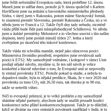
jsme řešili neformální Evropskou radu, která proběhne 12. února.
Museli jsme to udělat dnes, protože já 9. února společně s Karlem
Havlíčkem jsme na jednání u bavorského ministerského předsedy
Södra, v úterý jsem v Rakousku, potom máme Slavkovský formát,
to znamená premiér Slovenska, premiér Rakouska a Česka, no a ve
středu jsem ve Francii a 12. Takže čtyři dny tady nebudu, nicméně
vládu příští bude řídit paní místopředsedkyně Schillerová. Ve středu
jsem u italské premiérky Meloniové a to všechno souvisí s tím naším
dopisem, který jsme poslali minulý týden 27. ledna a který
zveřejníme po skončení této tiskové konference.
Takže vláda mi schválila mandát, stejně jako rámcovou pozici
Ministerstva životního prostředí, respektive jsme revidovali naši
pozici k ETS2. My samozřejmě vnímáme, i kolegové v rámci Unie
posílají nějaké návrhy, myslíme si, že ten náš návrh je velice
konkrétní a hlavně mluvíme o tom, že Evropské unii se nepovedly
ty emisní povolenky ETS1. Protože pokud ta studie, a nebyla to
dopadová studie, byla to nějaká predikce, říkala, že v roce 2026 má
povolenka za tunu CO
stát 26,50 eura, tak dneska je to 90 eur,
2
takže se netrefili vůbec.
Ničí to evropský průmysl, je to velký problém a my samozřejmě
sháníme nějaké partnery, abychom tady se snažili prosadit koalici
konkurence nebo přátel konkurenceschopnosti. Takže je to důležité,
když se díváme na ceny emisních povolenek například v Indii, je to