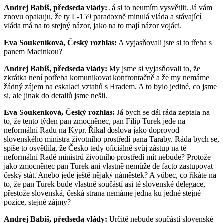
Andrej Babiš, předseda vlády:
Já si to neumím vysvětlit. Já vám
znovu opakuju, že ty L-159 paradoxně minulá vláda a stávající
vláda má na to stejný názor, jako na to mají názor vojáci.
Eva Soukeníková, Český rozhlas:
A vyjasňovali jste si to třeba s
panem Macinkou?
Andrej Babiš, předseda vlády:
My jsme si vyjasňovali to, že
zkrátka není potřeba komunikovat konfrontačně a že my nemáme
žádný zájem na eskalaci vztahů s Hradem. A to bylo jediné, co jsme
si, ale jinak do detailů jsme nešli.
Eva Soukenková, Český rozhlas:
Já bych se dál ráda zeptala na
to, že tento týden pan zmocněnec, pan Filip Turek jede na
neformální Radu na Kypr. Říkal doslova jako doprovod
slovenského ministra životního prostředí pana Taraby. Ráda bych se,
spíše to osvětlila, že Česko tedy oficiálně svůj zástup na té
neformální Radě ministrů životního prostředí mít nebude? Protože
jako zmocněnec pan Turek ani vlastně nemůže de facto zastupovat
český stát. Anebo jede ještě nějaký náměstek? A vůbec, co říkáte na
to, že pan Turek bude vlastně součástí asi té slovenské delegace,
přestože slovenská, česká strana nemáme jedna ku jedné stejné
pozice, stejné zájmy?
Andrej Babiš, předseda vlády:
Určitě nebude součástí slovenské