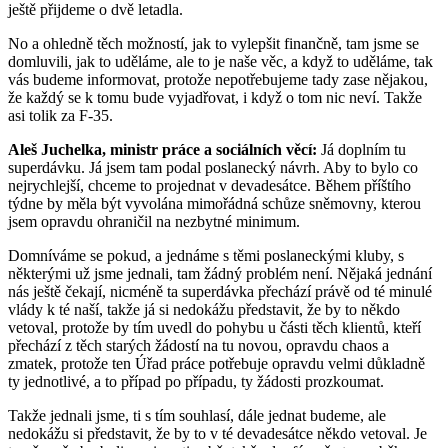
ještě přijdeme o dvě letadla.
No a ohledně těch možností, jak to vylepšit finančně, tam jsme se
domluvili, jak to uděláme, ale to je naše věc, a když to uděláme, tak
vás budeme informovat, protože nepotřebujeme tady zase nějakou,
že každý se k tomu bude vyjadřovat, i když o tom nic neví. Takže
asi tolik za F-35.
Aleš Juchelka, ministr práce a sociálních věcí:
Já doplním tu
superdávku. Já jsem tam podal poslanecký návrh. Aby to bylo co
nejrychlejší, chceme to projednat v devadesátce. Během příštího
týdne by měla být vyvolána mimořádná schůze sněmovny, kterou
jsem opravdu ohraničil na nezbytné minimum.
Domníváme se pokud, a jednáme s těmi poslaneckými kluby, s
některými už jsme jednali, tam žádný problém není. Nějaká jednání
nás ještě čekají, nicméně ta superdávka přechází právě od té minulé
vlády k té naší, takže já si nedokážu představit, že by to někdo
vetoval, protože by tím uvedl do pohybu u části těch klientů, kteří
přechází z těch starých žádostí na tu novou, opravdu chaos a
zmatek, protože ten Úřad práce potřebuje opravdu velmi důkladně
ty jednotlivé, a to případ po případu, ty žádosti prozkoumat.
Takže jednali jsme, ti s tím souhlasí, dále jednat budeme, ale
nedokážu si představit, že by to v té devadesátce někdo vetoval. Je