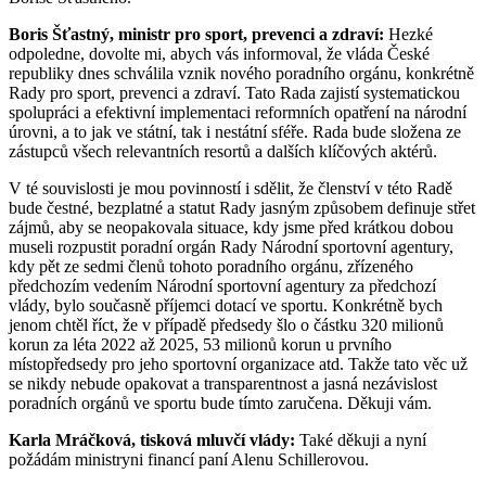
Boris Šťastný, ministr pro sport, prevenci a zdraví:
Hezké
odpoledne, dovolte mi, abych vás informoval, že vláda České
republiky dnes schválila vznik nového poradního orgánu, konkrétně
Rady pro sport, prevenci a zdraví. Tato Rada zajistí systematickou
spolupráci a efektivní implementaci reformních opatření na národní
úrovni, a to jak ve státní, tak i nestátní sféře. Rada bude složena ze
zástupců všech relevantních resortů a dalších klíčových aktérů.
V té souvislosti je mou povinností i sdělit, že členství v této Radě
bude čestné, bezplatné a statut Rady jasným způsobem definuje střet
zájmů, aby se neopakovala situace, kdy jsme před krátkou dobou
museli rozpustit poradní orgán Rady Národní sportovní agentury,
kdy pět ze sedmi členů tohoto poradního orgánu, zřízeného
předchozím vedením Národní sportovní agentury za předchozí
vlády, bylo současně příjemci dotací ve sportu. Konkrétně bych
jenom chtěl říct, že v případě předsedy šlo o částku 320 milionů
korun za léta 2022 až 2025, 53 milionů korun u prvního
místopředsedy pro jeho sportovní organizace atd. Takže tato věc už
se nikdy nebude opakovat a transparentnost a jasná nezávislost
poradních orgánů ve sportu bude tímto zaručena. Děkuji vám.
Karla Mráčková, tisková mluvčí vlády:
Také děkuji a nyní
požádám ministryni financí paní Alenu Schillerovou.