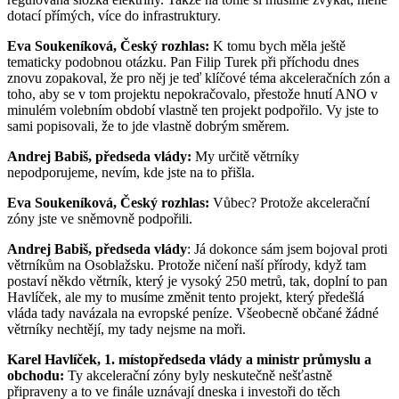
dotací přímých, více do infrastruktury.
Eva Soukeníková, Český rozhlas:
K tomu bych měla ještě
tematicky podobnou otázku. Pan Filip Turek při příchodu dnes
znovu zopakoval, že pro něj je teď klíčové téma akceleračních zón a
toho, aby se v tom projektu nepokračovalo, přestože hnutí ANO v
minulém volebním období vlastně ten projekt podpořilo. Vy jste to
sami popisovali, že to jde vlastně dobrým směrem.
Andrej Babiš, předseda vlády:
My určitě větrníky
nepodporujeme, nevím, kde jste na to přišla.
Eva Soukeníková, Český rozhlas:
Vůbec? Protože akcelerační
zóny jste ve sněmovně podpořili.
Andrej Babiš, předseda vlády
: Já dokonce sám jsem bojoval proti
větrníkům na Osoblažsku. Protože ničení naší přírody, když tam
postaví někdo větrník, který je vysoký 250 metrů, tak, doplní to pan
Havlíček, ale my to musíme změnit tento projekt, který předešlá
vláda tady navázala na evropské peníze. Všeobecně občané žádné
větrníky nechtějí, my tady nejsme na moři.
Karel Havlíček, 1. místopředseda vlády a ministr průmyslu a
obchodu:
Ty akcelerační zóny byly neskutečně nešťastně
připraveny a to ve finále uznávají dneska i investoři do těch