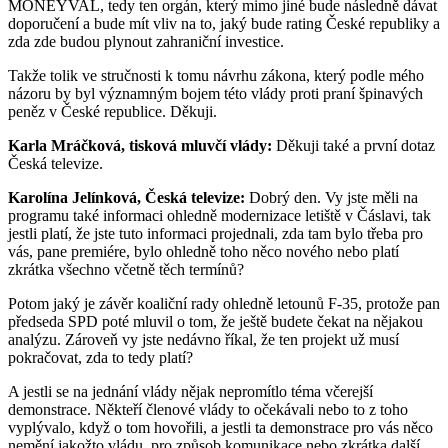
MONEYVAL, tedy ten orgán, který mimo jiné bude následně dávat
doporučení a bude mít vliv na to, jaký bude rating České republiky a
zda zde budou plynout zahraniční investice.
Takže tolik ve stručnosti k tomu návrhu zákona, který podle mého
názoru by byl významným bojem této vlády proti praní špinavých
peněz v České republice. Děkuji.
Karla Mráčková, tisková mluvčí vlády:
Děkuji také a první dotaz
Česká televize.
Karolína Jelínková, Česká televize:
Dobrý den. Vy jste měli na
programu také informaci ohledně modernizace letiště v Čáslavi, tak
jestli platí, že jste tuto informaci projednali, zda tam bylo třeba pro
vás, pane premiére, bylo ohledně toho něco nového nebo platí
zkrátka všechno včetně těch termínů?
Potom jaký je závěr koaliční rady ohledně letounů F-35, protože pan
předseda SPD poté mluvil o tom, že ještě budete čekat na nějakou
analýzu. Zároveň vy jste nedávno říkal, že ten projekt už musí
pokračovat, zda to tedy platí?
A jestli se na jednání vlády nějak nepromítlo téma včerejší
demonstrace. Někteří členové vlády to očekávali nebo to z toho
vyplývalo, když o tom hovořili, a jestli ta demonstrace pro vás něco
nemění jakožto vládu, pro způsob komunikace nebo zkrátka další