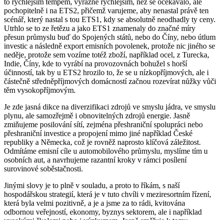
to rychlejším tempem, výrazně rychlejším, než se očekávalo, ale
pochopitelně i na ETS2, přičemž varujeme, aby nenastal právě ten
scénář, který nastal s tou ETS1, kdy se absolutně neodhadly ty ceny.
Utrhlo se to ze řetězu a jako ETS1 znamenaly do značné míry
přesun průmyslu buď do Spojených států, nebo do Číny, nebo útlum
investic a následně export emisních povolenek, protože nic jiného se
neděje, protože sem vozíme totéž zboží, například ocel, z Turecka,
Indie, Číny, kde to vyrábí na provozovnách bohužel s horší
účinností, tak by u ETS2 hrozilo to, že se u nízkopříjmových, ale i
částečně středněpříjmových domácností začnou rozevírat nůžky vůči
těm vysokopříjmovým.
Je zde jasná dikce na diverzifikaci zdrojů ve smyslu jádra, ve smyslu
plynu, ale samozřejmě i obnovitelných zdrojů energie. Jasně
zmiňujeme posilování sítí, zejména přeshraniční spolupráci nebo
přeshraniční investice a propojení mimo jiné například České
republiky a Německa, což je rovněž naprosto klíčová záležitost.
Odmítáme emisní cíle u automobilového průmyslu, myslíme tím u
osobních aut, a navrhujeme razantní kroky v rámci posílení
surovinové soběstačnosti.
Jinými slovy je to plně v souladu, a proto to říkám, s naší
hospodářskou strategií, která je v tuto chvíli v meziresortním řízení,
která byla velmi pozitivně, a je a jsme za to rádi, kvitována
odbornou veřejností, ekonomy, byznys sektorem, ale i například