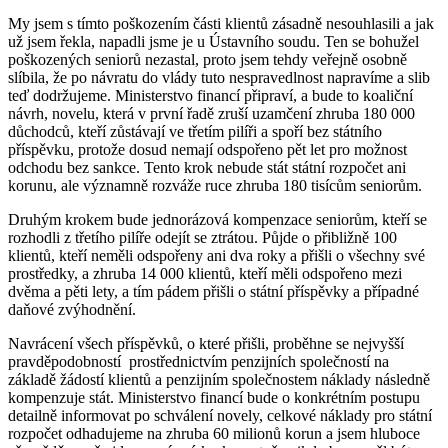
My jsem s tímto poškozením části klientů zásadně nesouhlasili a jak
už jsem řekla, napadli jsme je u Ústavního soudu. Ten se bohužel
poškozených seniorů nezastal, proto jsem tehdy veřejně osobně
slíbila, že po návratu do vlády tuto nespravedlnost napravíme a slib
teď dodržujeme. Ministerstvo financí připraví, a bude to koaliční
návrh, novelu, která v první řadě zruší uzamčení zhruba 180 000
důchodců, kteří zůstávají ve třetím pilíři a spoří bez státního
příspěvku, protože dosud nemají odspořeno pět let pro možnost
odchodu bez sankce. Tento krok nebude stát státní rozpočet ani
korunu, ale významně rozváže ruce zhruba 180 tisícům seniorům.
Druhým krokem bude jednorázová kompenzace seniorům, kteří se
rozhodli z třetího pilíře odejít se ztrátou. Půjde o přibližně 100
klientů, kteří neměli odspořeny ani dva roky a přišli o všechny své
prostředky, a zhruba 14 000 klientů, kteří měli odspořeno mezi
dvěma a pěti lety, a tím pádem přišli o státní příspěvky a případné
daňové zvýhodnění.
Navrácení všech příspěvků, o které přišli, proběhne se nejvyšší
pravděpodobností prostřednictvím penzijních společností na
základě žádostí klientů a penzijním společnostem náklady následně
kompenzuje stát. Ministerstvo financí bude o konkrétním postupu
detailně informovat po schválení novely, celkové náklady pro státní
rozpočet odhadujeme na zhruba 60 milionů korun a jsem hluboce