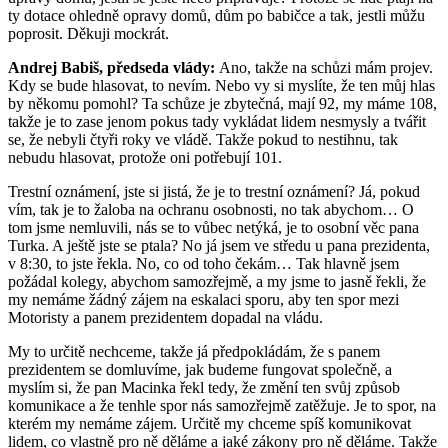
ty dotace ohledně opravy domů, dům po babičce a tak, jestli můžu
poprosit. Děkuji mockrát.
Andrej Babiš, předseda vlády:
Ano, takže na schůzi mám projev.
Kdy se bude hlasovat, to nevím. Nebo vy si myslíte, že ten můj hlas
by někomu pomohl? Ta schůze je zbytečná, mají 92, my máme 108,
takže je to zase jenom pokus tady vykládat lidem nesmysly a tvářit
se, že nebyli čtyři roky ve vládě. Takže pokud to nestihnu, tak
nebudu hlasovat, protože oni potřebují 101.
Trestní oznámení, jste si jistá, že je to trestní oznámení? Já, pokud
vím, tak je to žaloba na ochranu osobnosti, no tak abychom… O
tom jsme nemluvili, nás se to vůbec netýká, je to osobní věc pana
Turka. A ještě jste se ptala? No já jsem ve středu u pana prezidenta,
v 8:30, to jste řekla. No, co od toho čekám… Tak hlavně jsem
požádal kolegy, abychom samozřejmě, a my jsme to jasně řekli, že
my nemáme žádný zájem na eskalaci sporu, aby ten spor mezi
Motoristy a panem prezidentem dopadal na vládu.
My to určitě nechceme, takže já předpokládám, že s panem
prezidentem se domluvíme, jak budeme fungovat společně, a
myslím si, že pan Macinka řekl tedy, že změní ten svůj způsob
komunikace a že tenhle spor nás samozřejmě zatěžuje. Je to spor, na
kterém my nemáme zájem. Určitě my chceme spíš komunikovat
lidem, co vlastně pro ně děláme a jaké zákony pro ně děláme. Takže