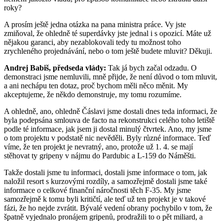
roky?
A prosím ještě jedna otázka na pana ministra práce. Vy jste
zmiňoval, že ohledně té superdávky jste jednal i s opozicí. Máte už
nějakou garanci, aby nezablokovali tedy tu možnost toho
zrychleného projednávání, nebo o tom ještě budete mluvit? Děkuji.
Andrej Babiš, předseda vlády:
Tak já bych začal odzadu. O
demonstraci jsme nemluvili, mně přijde, že není důvod o tom mluvit,
a ani nechápu ten dotaz, proč bychom měli něco měnit. My
akceptujeme, že někdo demonstruje, my tomu rozumíme.
A ohledně, ano, ohledně Čáslavi jsme dostali dnes teda informaci, že
byla podepsána smlouva de facto na rekonstrukci celého toho letiště
podle té informace, jak jsem ji dostal minulý čtvrtek. Ano, my jsme
o tom projektu v podstatě nic nevěděli. Byly různé informace. Teď
víme, že ten projekt je nevratný, ano, protože už 1. 4. se mají
stěhovat ty gripeny v nájmu do Pardubic a L-159 do Náměšti.
Takže dostali jsme tu informaci, dostali jsme informace o tom, jak
naložil resort s kurzovými rozdíly, a samozřejmě dostali jsme také
informace o celkové finanční náročnosti těch F-35. My jsme
samozřejmě k tomu byli kritičtí, ale teď už ten projekt je v takové
fázi, že ho nejde zvrátit. Bývalé vedení obrany pochybilo v tom, že
špatně vyjednalo pronájem gripenů, prodražili to o pět miliard, a