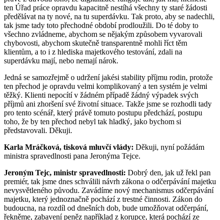
ten Úřad práce opravdu kapacitně nestíhá všechny ty staré žádosti
předělávat na ty nové, na tu superdávku. Tak proto, aby se nadechli,
tak jsme tady toto přechodné období prodloužili. Do té doby to
všechno zvládneme, abychom se nějakým způsobem vyvarovali
chybovosti, abychom skutečně transparentně mohli říct těm
klientům, a to i z hlediska majetkového testování, zdali na
superdávku mají, nebo nemají nárok.
Jedná se samozřejmě o udržení jakési stability příjmu rodin, protože
ten přechod je opravdu velmi komplikovaný a ten systém je velmi
těžký. Klienti nepocítí v žádném případě žádný výpadek svých
příjmů ani zhoršení své životní situace. Takže jsme se rozhodli tady
pro tento scénář, který právě tomuto postupu předchází, postupu
toho, že by ten přechod nebyl tak hladký, jako bychom si
představovali. Děkuji.
Karla Mráčková, tisková mluvčí vlády:
Děkuji, nyní požádám
ministra spravedlnosti pana Jeronýma Tejce.
Jeroným Tejc, ministr spravedlnosti:
Dobrý den, jak už řekl pan
premiér, tak jsme dnes schválili návrh zákona o odčerpávání majetku
nevysvětleného původu. Zavádíme nový mechanismus odčerpávání
majetku, který jednoznačně pochází z trestné činnosti. Zákon do
budoucna, na rozdíl od dnešních dob, bude umožňovat odčerpání,
řekněme, zabavení peněz například z korupce, která pochází ze