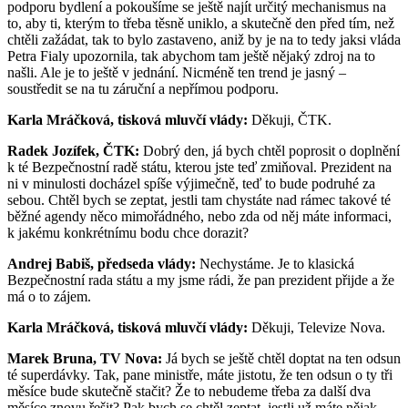
podporu bydlení a pokoušíme se ještě najít určitý mechanismus na
to, aby ti, kterým to třeba těsně uniklo, a skutečně den před tím, než
chtěli zažádat, tak to bylo zastaveno, aniž by je na to tedy jaksi vláda
Petra Fialy upozornila, tak abychom tam ještě nějaký zdroj na to
našli. Ale je to ještě v jednání. Nicméně ten trend je jasný –
soustředit se na tu záruční a nepřímou podporu.
Karla Mráčková, tisková mluvčí vlády:
Děkuji, ČTK.
Radek Jozífek, ČTK:
Dobrý den, já bych chtěl poprosit o doplnění
k té Bezpečnostní radě státu, kterou jste teď zmiňoval. Prezident na
ni v minulosti docházel spíše výjimečně, teď to bude podruhé za
sebou. Chtěl bych se zeptat, jestli tam chystáte nad rámec takové té
běžné agendy něco mimořádného, nebo zda od něj máte informaci,
k jakému konkrétnímu bodu chce dorazit?
Andrej Babiš, předseda vlády:
Nechystáme. Je to klasická
Bezpečnostní rada státu a my jsme rádi, že pan prezident přijde a že
má o to zájem.
Karla Mráčková, tisková mluvčí vlády:
Děkuji, Televize Nova.
Marek Bruna, TV Nova:
Já bych se ještě chtěl doptat na ten odsun
té superdávky. Tak, pane ministře, máte jistotu, že ten odsun o ty tři
měsíce bude skutečně stačit? Že to nebudeme třeba za další dva
měsíce znovu řešit? Pak bych se chtěl zeptat, jestli už máte nějak