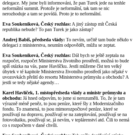
delegace. My jsme byli informováni, že pan Turek jede na tenhle
neformální summit. Protože je neformální, tak tam se nic
nerozhoduje a tam se povídá. Proto je to neformální.
Eva Soukeníková, Český rozhlas:
A jiný zástup mít Česká
republika nebude? To pan Turek je jako zástup?
Andrej Babiš, předseda vlády:
To nevím, určitě tam bude někdo v
delegaci z ministerstva, neumím odpovědět, můžu se zeptat.
Eva Soukeníková, Český rozhlas:
Dál bych se ještě zeptala na
rozpočet, rozpočet Ministerstva životního prostředí, možná to bude
spíš otázka na vás, pane Havlíčku. Jestli můžeme číst ten velký
úbytek v té kapitole Ministerstva životního prostředí jako nějaké v
uvozovkách přelití do resortu Ministerstva průmyslu a obchodu? A
jestli se tedy nějaké agendy…
Karel Havlíček, 1. místopředseda vlády a ministr průmyslu a
obchodu:
Já hned odpovím, to jsme si nerozuměli. To, že je tam
výrazně méně peněz, to jsou peníze, které šly z Modernizačního
fondu. To znamená, to jsou mimorozpočtové peníze, které se
používají na dopravu, používají se na zateplování, používají se na
fotovoltaiku, používají se, já nevím, v teplárenství atd. Čili to nemá
co s rozpočtem v dané chvíli.