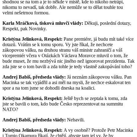
shodnou se na tom a je to někde v místě, kde to nikoho netrápí,
nikomu to nevadí, tak dobře. Ale nemůže se to dělat touhle tou
velmi nešetrnou formou.
Karla Mráčková, tisková mluvčí vlády:
Děkuji, poslední dotazy,
Respekt, pak Novinky.
Kristýna Jelínková, Respekt:
Pane premiére, já budu mít také více
dotazů. Vrátím se k tomu sporu. Vy jste říkal, že nechcete
zákopovou válku, na druhou stranu váš ministr zahraničí a váš
vicepremiér včera v Otázkách Václava Moravce mluvil o tom, že
bude muset, že mu nezbývá nic jiného než ignorovat prezidenta. Tak
zda jste se o tom bavili a zda tohle je tedy vlastně zakopávání toho?
Andrej Babiš, předseda vlády:
Já neznám zákopovou válku. Pan
Macinka se tak vyjádřil a asi měl na mysli, že nechce eskalovat ten
spor a na tom jsme se dohodli dneska na koalici.
Kristýna Jelínková, Respekt:
Ještě bych se zeptala k tomu, zda
jste se bavili o tom, kdo bude Česko reprezentovat na summitu
NATO?
Andrej Babiš, předseda vlády:
Nebavili.
Kristýna Jelínková, Respekt:
A vy osobně? Protože Petr Macinka
i Tomio Okamura říkají, že chtějí, abyste tam jel vy, že by