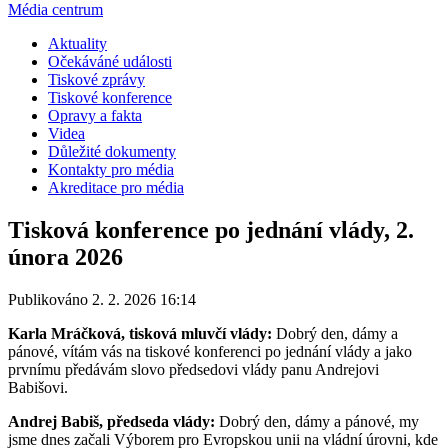
Média centrum
Aktuality
Očekáváné události
Tiskové zprávy
Tiskové konference
Opravy a fakta
Videa
Důležité dokumenty
Kontakty pro média
Akreditace pro média
Tisková konference po jednání vlády, 2.
února 2026
Publikováno 2. 2. 2026 16:14
Karla Mráčková, tisková mluvčí vlády:
Dobrý den, dámy a
pánové, vítám vás na tiskové konferenci po jednání vlády a jako
prvnímu předávám slovo předsedovi vlády panu Andrejovi
Babišovi.
Andrej Babiš, předseda vlády:
Dobrý den, dámy a pánové, my
jsme dnes začali Výborem pro Evropskou unii na vládní úrovni, kde