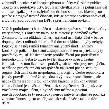
zahraničí a peníze z té korupce plynou na účty v České republice.
Jsou to tzv. průtokové účty, tady s jen chvilku ohřejí a putují zase dál
a tím se legalizují. Samozřejmě tou druhou skupinou, hlavní, jsou
peníze z drogové trestné činnosti, kde se pracuje s velkou hotovostí,
a tou třetí jsou podvody na DPH s přeshraničním prvkem.
V těch podrobnostech odkážu na tiskovou zprávu s ohledem na čas,
který máme, a s ohledem na to, že ta materie je poměrně složitá.
Zkusím to říct na příkladu: Dnes například na nějaký účet v bance
doputuje deset milionů dolarů, před tím tam žádné pohyby nebyly a
logicky se na něj zaměří Finanční analytický úřad. Ten tedy
kontaktuje policii nebo státní zastupitelství a ti ten majetek, tedy ty
prostředky zajistí. Následně tedy probíhá řízení pro podezření z
trestného činu, třeba to může být legalizace výnosu z trestné
činnosti, ale v tom řízení se nepodaří zjistit ten zdrojový trestný čin,
například protože ten čin byl spáchán na území jiného státu, ty
orgány těch zemí často nespolupracují s orgány České republiky, a
je tedy pravděpodobné že se jedná o výnos z trestné činnosti, ale
nedokážeme ji spojit s tou konkrétní kauzou, s tím konkrétním
činem. Pokud je ta věc odložena, tak se zajištění zruší a peníze se
vrací tomu majiteli účtu, a byť všichni tušíme a je velmi
pravděpodobné, že ty prostředky nejsou nabyty legálně, že pochází
z trestné činnosti, je to téměř jisté, tak v dané věci stát nemůže nic
dělat.