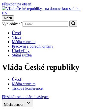
Přeskočit na obsah
EN
Menu
Vyhledávání
Úvod
Vláda
Média centrum
Pracovní a poradní orgány
Úřad vlády
Státní služba
Vláda České republiky
Úvod
Média centrum
Tiskové konference
Přeskočit sekundární navigaci
Média centrum