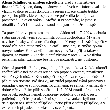
Alena Schillerová, místopředsedkyně vlády a ministryně
financí:
Dobrý den, dámy a pánové, ráda bych vás informovala, že
vládní koalice se dnes dohodla na řešení situace klientů třetího
penzijního pilíře, které nespravedlivě poškodila jeho úprava
prosazená Fialovou vládou. Možná si vzpomínáte, že jsme se
obrátili v té věci i na Ústavní soud, kde jsme bohužel neuspěli.
Ta právní úprava prosazená minulou vládou od 1. 7. 2024 odebrala
státní příspěvek všem spořícím starobním důchodcům. My jsme
navrhovali, aby změna neměla dopad na klienty, kteří začali spořit v
dobré víře před touto změnou, a chtěli jsme, aby se změna týkala
nových smluv. Fialova vláda nám nevyhověla a přijala takovou
úpravu, že zhruba 250 tisíc klientů zůstalo v roce 2024 ve třetím
penzijním pilíři uzamčeno bez férové možnosti z něj vystoupit.
Obecná pravidla třetího penzijního pilíře jsou taková, že kdo ukončí
spoření dříve než po dvou letech, ten přijde o všechny prostředky
včetně svých úložek. Kdo odspoří alespoň dva roky, ale méně než
pět let, ten dostane své úložky, ale ztrácí připsané státní příspěvky i
případné daňové zvýhodnění. To znamená, že senioři, kteří začali v
dobré víře ve třetím pilíři spořit a k 1. 7. 2024 ztratili nárok na státní
příspěvek, protože neměli odspořeny potřebné dva roky, resp.
potřebných pět let pro ukončení spoření bez sankce, byli nuceni buď
dále spořit bez státního příspěvku, nebo přijít o státní příspěvky a v
extrémních případech i o vlastní vložené peníze.