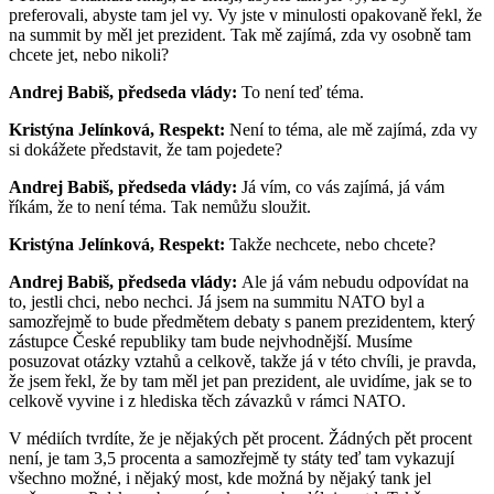
preferovali, abyste tam jel vy. Vy jste v minulosti opakovaně řekl, že
na summit by měl jet prezident. Tak mě zajímá, zda vy osobně tam
chcete jet, nebo nikoli?
Andrej Babiš, předseda vlády:
To není teď téma.
Kristýna Jelínková, Respekt:
Není to téma, ale mě zajímá, zda vy
si dokážete představit, že tam pojedete?
Andrej Babiš, předseda vlády:
Já vím, co vás zajímá, já vám
říkám, že to není téma. Tak nemůžu sloužit.
Kristýna Jelínková, Respekt:
Takže nechcete, nebo chcete?
Andrej Babiš, předseda vlády:
Ale já vám nebudu odpovídat na
to, jestli chci, nebo nechci. Já jsem na summitu NATO byl a
samozřejmě to bude předmětem debaty s panem prezidentem, který
zástupce České republiky tam bude nejvhodnější. Musíme
posuzovat otázky vztahů a celkově, takže já v této chvíli, je pravda,
že jsem řekl, že by tam měl jet pan prezident, ale uvidíme, jak se to
celkově vyvine i z hlediska těch závazků v rámci NATO.
V médiích tvrdíte, že je nějakých pět procent. Žádných pět procent
není, je tam 3,5 procenta a samozřejmě ty státy teď tam vykazují
všechno možné, i nějaký most, kde možná by nějaký tank jel