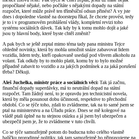
propočítané nějaké, nebo počítáte s nějakými dopady na státní
rozpočet, které může právě ten tříměsíční odsun přinést? A vy jste
dnes i dopoledne vlastně na doorstepu říkal, že chcete provést, tedy
je to i v programovém prohlášení vlády, kompletní revizi toho
systému sociálních dávek. Tak kdy by k tomu mohlo dojít a jaké
jsou ty hlavní body, které byste chtěl změnit?
A pak bych se ještě zeptal mimo téma tady pana ministra Tejce
ohledně novinky, která by mohla umožnit snáze zabavovat lidem
vozidla, lidem tedy, kteří opakovaně usedají pod vlivem alkoholu za
volant. Tak odkdy by to mohlo platit, komu by to bylo možné
případně zabavit to vozidlo a za jakých podmínek a za jaká porušení
třeba? Děkuji.
Aleš Juchelka, ministr práce a sociálních věcí:
Tak já začnu,
finanční dopady superdávky, má to neutrální dopad na státní
rozpočet. Tam žádný není, to je opravdu jen technicistní novela,
která by měla posunout dobu účinnosti, respektive to přechodní
období. Co se týče toho, zdali to zvládneme, tak na to samé jsem se
ptal na ministerstvu a na Úřadu práce. Dnes se mě kolegové na
vládě ptali úplně na tu stejnou otázku a já jsem byl ubezpečen a
ubezpečil jsem je, že to zvládneme v tuto chvíli.
Co se týče samozřejmě potom do buducna toho celého vlastně
balíčku prorodinné politiky, tak tam samozřejmě ho připravujeme na