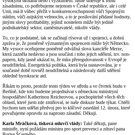
vysokými školami nebo i výzkumem. Jasně směřuje k tomu
zásadnímu, co potřebujeme nejenom v České republice, ale i celé
Unii, má-li vůbec přežít v konkurenceschopnosti vůči Spojeným
státům, vůči asijským velmocím, a to je posilování přidané hodnoty,
jinými slovy profitability, jejímž nositelem může být jedině
podnikatelský sektor, zaměstnavatelé, nikoliv vlády.
To, co je podstatné, tak se začínají rýsovat už i spojenci, a dobrá
zpráva je, že poměrně významným spojencem může být Německo.
My vysoce oceňujeme poměrně odvážná slova kancléře Merze,
která zazněla nedávno a jsou součásti i toho jejich sdělení, tzv. non-
paperu, kdy jasně ukázal to, že míra přeregulovanosti v Evropě je
neudržitelná. Energetická politika, která byla nastavována, je v
současné době rovněž neudržitelná a následovaly další sdělení
ohledně byrokracie atd.
Říkám to proto, protože tento týden ve středu a ve čtvrtek budu v
Berlíně, kde toto budeme projednávat s německou ministryní
hospodářství Katherinou Reicheovou, a pochopitelně všech těch
oblastí, které jsem zde zmiňoval, se naše diskuze bude týkat. Chtěli
bychom tam udělat předvoj pro to klíčové zasedání 12. února, které
považujeme opravdu za naprosto zásadní. Děkuji.
Karla Mráčková, tisková mluvčí vlády:
Také děkuji, pane
ministře, nyní požádám ministra pro sport prevenci a zdraví pana
Borise Šťastného.