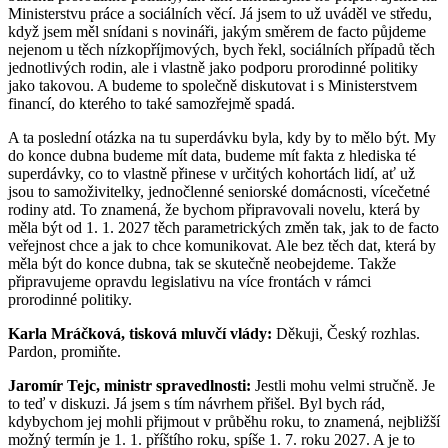
Ministerstvu práce a sociálních věcí. Já jsem to už uváděl ve středu,
když jsem měl snídani s novináři, jakým směrem de facto půjdeme
nejenom u těch nízkopříjmových, bych řekl, sociálních případů těch
jednotlivých rodin, ale i vlastně jako podporu prorodinné politiky
jako takovou. A budeme to společně diskutovat i s Ministerstvem
financí, do kterého to také samozřejmě spadá.
A ta poslední otázka na tu superdávku byla, kdy by to mělo být. My
do konce dubna budeme mít data, budeme mít fakta z hlediska té
superdávky, co to vlastně přinese v určitých kohortách lidí, ať už
jsou to samoživitelky, jednočlenné seniorské domácnosti, vícečetné
rodiny atd. To znamená, že bychom připravovali novelu, která by
měla být od 1. 1. 2027 těch parametrických změn tak, jak to de facto
veřejnost chce a jak to chce komunikovat. Ale bez těch dat, která by
měla být do konce dubna, tak se skutečně neobejdeme. Takže
připravujeme opravdu legislativu na více frontách v rámci
prorodinné politiky.
Karla Mráčková, tisková mluvčí vlády:
Děkuji, Český rozhlas.
Pardon, promiňte.
Jaromír Tejc, ministr spravedlnosti:
Jestli mohu velmi stručně. Je
to teď v diskuzi. Já jsem s tím návrhem přišel. Byl bych rád,
kdybychom jej mohli přijmout v průběhu roku, to znamená, nejbližší
možný termín je 1. 1. příštího roku, spíše 1. 7. roku 2027. A je to