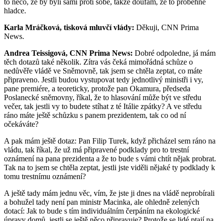
to něco, že by byli sami proti sobě, takže doufám, že to proběhne
hladce.
Karla Mráčková, tisková mluvčí vlády:
Děkuji, CNN Prima
News.
Andrea Teissigová, CNN Prima News:
Dobré odpoledne, já mám
těch dotazů také několik. Zítra vás čeká mimořádná schůze o
nedůvěře vládě ve Sněmovně, tak jsem se chtěla zeptat, co máte
připraveno. Jestli budou vystupovat tedy jednotlivý ministři i vy,
pane premiére, a teoreticky, protože pan Okamura, předseda
Poslanecké sněmovny, říkal, že to hlasování může být ve středu
večer, tak jestli vy to budete stíhat z té Itálie zpátky? A ve středu
ráno máte ještě schůzku s panem prezidentem, tak co od ní
očekáváte?
A pak mám ještě dotaz: Pan Filip Turek, když přicházel sem ráno na
vládu, tak říkal, že už má připravené podklady pro to trestní
oznámení na pana prezidenta a že to bude s vámi chtít nějak probrat.
Tak na to jsem se chtěla zeptat, jestli jste viděli nějaké ty podklady k
tomu trestnímu oznámení?
A ještě tady mám jednu věc, vím, že jste ji dnes na vládě neprobírali
a bohužel tady není pan ministr Macinka, ale ohledně zelených
dotací: Jak to bude s tím individuálním čerpáním na ekologické
úpravy domů, jestli se ještě něco připravuje? Protože se lidé ptají na