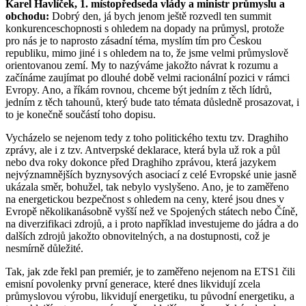
Karel Havlíček, 1. místopředseda vlády a ministr průmyslu a
obchodu:
Dobrý den, já bych jenom ještě rozvedl ten summit
konkurenceschopnosti s ohledem na dopady na průmysl, protože
pro nás je to naprosto zásadní téma, myslím tím pro Českou
republiku, mimo jiné i s ohledem na to, že jsme velmi průmyslově
orientovanou zemí. My to nazýváme jakožto návrat k rozumu a
začínáme zaujímat po dlouhé době velmi racionální pozici v rámci
Evropy. Ano, a říkám rovnou, chceme být jedním z těch lídrů,
jedním z těch tahounů, který bude tato témata důsledně prosazovat, i
to je konečně součástí toho dopisu.
Vycházelo se nejenom tedy z toho politického textu tzv. Draghiho
zprávy, ale i z tzv. Antverpské deklarace, která byla už rok a půl
nebo dva roky dokonce před Draghiho zprávou, která jazykem
nejvýznamnějších byznysových asociací z celé Evropské unie jasně
ukázala směr, bohužel, tak nebylo vyslyšeno. Ano, je to zaměřeno
na energetickou bezpečnost s ohledem na ceny, které jsou dnes v
Evropě několikanásobně vyšší než ve Spojených státech nebo Číně,
na diverzifikaci zdrojů, a i proto například investujeme do jádra a do
dalších zdrojů jakožto obnovitelných, a na dostupnosti, což je
nesmírně důležité.
Tak, jak zde řekl pan premiér, je to zaměřeno nejenom na ETS1 čili
emisní povolenky první generace, které dnes likvidují zcela
průmyslovou výrobu, likvidují energetiku, tu původní energetiku, a