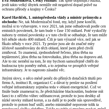
Eva Soukeníková, Český rozhlas:
Tak spíše doplňující otázka,
jestli takto velký úbytek nemůže mít negativní dopad právě na
ochranu přírody a krajiny v Česku?
Karel Havlíček, 1. místopředseda vlády a ministr průmyslu a
obchodu:
Ne, tak Modernizační fond, my, když jsme končili,
možná si to vybavujete, v roce 2021, tak jsme odhadovali podle cen
emisních povolenek, že tam bude v čase 150 miliard. Poté vyskočily
nahoru ty emisní povolenky a v tuto chvíli se odhaduje, že tam může
být někde okolo 400 miliard. Čili je tam výrazně více, než jak se
říkalo někdy v roce 2021. Ty peníze jsou ale do značné míry
účelově nasměrovány do těch oblastí, které jsem před chvílí
zmiňoval. To znamená, zjednodušeně řečeno, jdou třeba na
teplárenství, jdou třeba na fotovoltaiku, jdou třeba na dopravu atd.
Ale to nic nemění na tom, že my bychom samozřejmě chtěli do
budoucna tyto poměry měnit, a to zejména ve prospěch veřejné
infrastruktury. Je to naprosto zásadní věc.
Jinými slovy, o něco méně peněz do přímých dotačních titulů pro
firmu A, instituci B, organizaci C a dávat ty peníze na posílení
veřejné infrastruktury zejména teda v oblasti energetické. Což ve
finále bude znamenat to, že předcházíme blackoutům, budeme mít
šanci to z něčeho vůbec odfinancovat, protože to jsou desítky až
nízké stovky miliard korun, a za další je to podle nás spravedlivé,
protože to potom buď sníží, anebo minimálně neporoste tolik ta
regulovaná složka elektřiny. Takže na tohle si musíme zvykat, méně