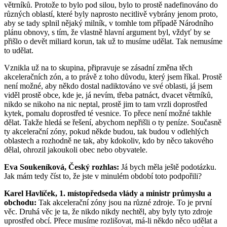
větrníků. Protože to bylo pod silou, bylo to prostě nadefinováno do
různých oblastí, které byly naprosto necitlivě vybrány jenom proto,
aby se tady splnil nějaký milník, v tomhle tom případě Národního
plánu obnovy, s tím, že vlastně hlavní argument byl, vždyť by se
přišlo o devět miliard korun, tak už to musíme udělat. Tak nemusíme
to udělat.
Vznikla už na to skupina, připravuje se zásadní změna těch
akceleračních zón, a to právě z toho důvodu, který jsem říkal. Prostě
není možné, aby někdo dostal nadiktováno ve své oblasti, já jsem
viděl prostě obce, kde je, já nevím, třeba patnáct, dvacet větrníků,
nikdo se nikoho na nic neptal, prostě jim to tam vrzli doprostřed
kytek, pomalu doprostřed té vesnice. To přece není možné takhle
dělat. Takže hledá se řešení, abychom nepřišli o ty peníze. Současně
ty akcelerační zóny, pokud někde budou, tak budou v odlehlých
oblastech a rozhodně ne tak, aby kdokoliv, kdo by něco takového
dělal, ohrozil jakoukoli obec nebo obyvatele.
Eva Soukeníková, Český rozhlas:
Já bych měla ještě podotázku.
Jak mám tedy číst to, že jste v minulém období toto podpořili?
Karel Havlíček, 1. místopředseda vlády a ministr průmyslu a
obchodu:
Tak akcelerační zóny jsou na různé zdroje. To je první
věc. Druhá věc je ta, že nikdo nikdy nechtěl, aby byly tyto zdroje
uprostřed obcí. Přece musíme rozlišovat, má-li někdo něco udělat a