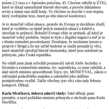
jenom 2,5 eura a v Japonsku polovina, 45. Chceme odložit ty ETS2,
které se týkají samozřejmě hlavně obyvatel, a provést důkladnou
revizi a máme tam další body. To všechno se dozvíte v tom dopise,
který zveřejníme brzo, hned po této tiskové konferenci.
Je to skutečně vážná situace, protože do Evropy je dováženo zboží,
které je vyráběno za úplně jiných emisních situací a kritérií a
ohrožuje to průmysl. Bohužel Evropa vždy se probudí, až když je
skutečně velký problém. Stejné to bylo s ilegální migrací a teď je to
s těmito emisními povolenkami. Doufejme, že nezůstane jenom u
projevů v Belgii a že my určitě budeme se snažit prosadit ty věci,
které skutečně ohrožují hlavně ekonomiky, které jsou založené na
průmyslu, jako Česká republika.
Na vládě jsme jinak schválili poslanecký návrh Aleše Juchelky o
životním a existenčním minimu, tzv. superdávka, co jsme odložili, a
také návrh ministra spravedlnosti Tejce, tzv. MONEYVAL, zákon o
odčerpání podezřelého majetku a zabránění jeho dalšímu
protiprávnímu využití. Takže všechny tyto věci vám tady řeknou
kolegové. Děkuji.
Karla Mráčková, tisková mluvčí vlády:
Také děkuji, pane
premiére, a nyní požádám ministra průmyslu a obchodu pana Karla
Havlíčka.