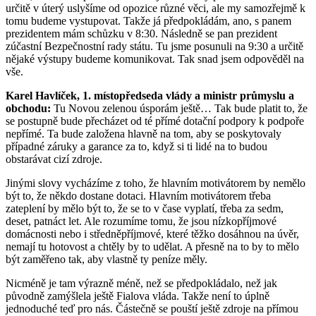
určitě v úterý uslyšíme od opozice různé věci, ale my samozřejmě k
tomu budeme vystupovat. Takže já předpokládám, ano, s panem
prezidentem mám schůzku v 8:30. Následně se pan prezident
zúčastní Bezpečnostní rady státu. Tu jsme posunuli na 9:30 a určitě
nějaké výstupy budeme komunikovat. Tak snad jsem odpověděl na
vše.
Karel Havlíček, 1. místopředseda vlády a ministr průmyslu a
obchodu:
Tu Novou zelenou úsporám ještě… Tak bude platit to, že
se postupně bude přecházet od té přímé dotační podpory k podpoře
nepřímé. Ta bude založena hlavně na tom, aby se poskytovaly
případné záruky a garance za to, když si ti lidé na to budou
obstarávat cizí zdroje.
Jinými slovy vycházíme z toho, že hlavním motivátorem by nemělo
být to, že někdo dostane dotaci. Hlavním motivátorem třeba
zateplení by mělo být to, že se to v čase vyplatí, třeba za sedm,
deset, patnáct let. Ale rozumíme tomu, že jsou nízkopříjmové
domácnosti nebo i středněpříjmové, které těžko dosáhnou na úvěr,
nemají tu hotovost a chtěly by to udělat. A přesně na to by to mělo
být zaměřeno tak, aby vlastně ty peníze měly.
Nicméně je tam výrazně méně, než se předpokládalo, než jak
původně zamýšlela ještě Fialova vláda. Takže není to úplně
jednoduché teď pro nás. Částečně se pouští ještě zdroje na přímou