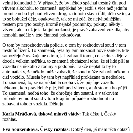
velmi jednoduché. V případě, že by někdo spáchal trestný čin pod
vlivem alkoholu, to znamená, například by jezdil s více než jedním
promile nebo byl pod vlivem drog, za tohoto stavu řídil, dělo se to, a
to se bohužel děje, opakovaně, tak se mi zdá, že nejvhodnějším
trestem pro tyto osoby, kromě nějaké podmínky, pokuty, někdy i
vězení, ale to už je ta krajní možnost, je právě zabavení vozidla, aby
nemohli nadále v této činnosti pokračovat.
O tom by nerozhodovala policie, o tom by rozhodoval soud v tom
trestním řízení. To znamená, byla by tam možnost nové sankce, kde
samozřejmě uvažujeme o tom, jak zabránit tomu, co se dnes děje v
docela velkém měřítku, to znamená obcházení toho, že si lidé píší ta
vozidla na někoho z rodiny a podobně. Takže neplatilo by to
automaticky, že někdo může zabavit, že soud může zabavit někomu
cizí vozidlo. Musela by tam být například prokázána ta nedbalost.
To znamená, to, že například ta osoba ví, že půjčuje vozidlo
někomu, kdo pravidelně pije, řídí pod vlivem, a přesto mu ho půjčí.
To znamená, nedbá toho, že ohrožuje tím ostatní, a v takovém
případě by mohl soud v tom krajním případě rozhodnout i o
zabavení tohoto vozidla. Děkuju.
Karla Mráčková, tisková mluvčí vlády:
Tak děkuji, Český
rozhlas.
Eva Soukeníková, Český rozhlas:
Dobrý den, já mám těch dotazů