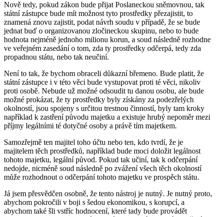
Nově tedy, pokud zákon bude přijat Poslaneckou sněmovnou, tak
státní zástupce bude mít možnost tyto prostředky přezajistit, to
znamená znovu zajistit, podat návrh soudu v případě, že se bude
jednat buď o organizovanou zločineckou skupinu, nebo to bude
hodnota nejméně jednoho milionu korun, a soud následně rozhodne
ve veřejném zasedání o tom, zda ty prostředky odčerpá, tedy zda
propadnou státu, nebo tak neučiní.
Není to tak, že bychom obraceli důkazní břemeno. Bude platit, že
státní zástupce i v této věci bude vystupovat proti té věci, nikoliv
proti osobě. Nebude už možné odsoudit tu danou osobu, ale bude
možné prokázat, že ty prostředky byly získány za podezřelých
okolností, jsou spojeny s určitou trestnou činností, byly tam kroky
například k zastření původu majetku a existuje hrubý nepoměr mezi
příjmy legálními té dotyčné osoby a právě tím majetkem.
Samozřejmě ten majitel toho účtu nebo ten, kdo tvrdí, že je
majitelem těch prostředků, například bude moci doložit legálnost
tohoto majetku, legální původ. Pokud tak učiní, tak k odčerpání
nedojde, nicméně soud následně po zvážení všech těch okolností
může rozhodnout o odčerpání tohoto majetku ve prospěch státu.
Já jsem přesvědčen osobně, že tento nástroj je nutný. Je nutný proto,
abychom pokročili v boji s šedou ekonomikou, s korupcí, a
abychom také šli vstříc hodnocení, které tady bude provádět