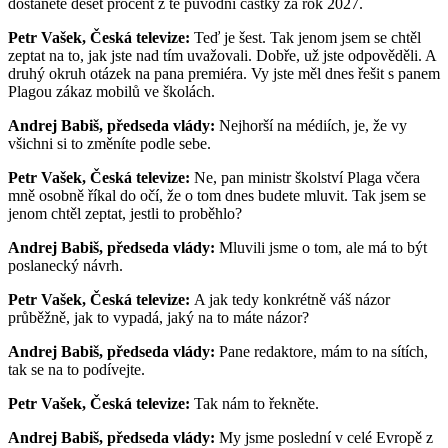
dostanete deset procent z té původní částky za rok 2027.
Petr Vašek, Česká televize:
Teď je šest. Tak jenom jsem se chtěl
zeptat na to, jak jste nad tím uvažovali. Dobře, už jste odpověděli. A
druhý okruh otázek na pana premiéra. Vy jste měl dnes řešit s panem
Plagou zákaz mobilů ve školách.
Andrej Babiš, předseda vlády:
Nejhorší na médiích, je, že vy
všichni si to změníte podle sebe.
Petr Vašek, Česká televize:
Ne, pan ministr školství Plaga včera
mně osobně říkal do očí, že o tom dnes budete mluvit. Tak jsem se
jenom chtěl zeptat, jestli to proběhlo?
Andrej Babiš, předseda vlády:
Mluvili jsme o tom, ale má to být
poslanecký návrh.
Petr Vašek, Česká televize:
A jak tedy konkrétně váš názor
průběžně, jak to vypadá, jaký na to máte názor?
Andrej Babiš, předseda vlády:
Pane redaktore, mám to na sítích,
tak se na to podívejte.
Petr Vašek, Česká televize:
Tak nám to řekněte.
Andrej Babiš, předseda vlády:
My jsme poslední v celé Evropě z