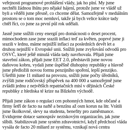
veřejnosti programové prohlášení vlády, jak ho plní. My jsme
nechtěli žádnou lhůtu pro nějaké hájení, protože jsme ve vládě už
byli a věděli jsme přesně, co chceme dělat. Samozřejmě v mediálním
prostoru se o tom moc nemluví, takže já bych velice krátce tady
chtěl říct, co jsme za první půl rok udělali.
Jasně jsme snížili ceny energií pro domácnosti o deset procent,
mimochodem zase jsme srazili inflaci teď za květen, poprvé jsme ji
srazili v lednu, máme nejnižší inflaci za posledních devět let a
druhou nejnižší v Evropské unii. Snížili jsme zvyšování odvodů pro
OSVČ, které ještě minulá vláda tady navrhovala. Přijali jsme
stavební zákon, přijali jsme EET 2.0, představili jsme novou
daňovou kobru, vydali jsme úspěšně dluhopisy republiky a hlavně
jsme předložili novou formu penzijního spoření, lepší penzijko.
Ušetřili jsme 11 miliard na provozu, snížili jsme počty úředníků,
zvýšili jsme rodičovský příspěvek na 400 000 a samozřejmě jsme
zvládli jednu z největších repatriačních misí v dějinách České
republiky z hlediska té krize na Blízkém východě.
Přijali jsme zákon o regulaci cen pohonných hmot, kde občané a
firmy šetří de facto na naftě a benzínu až osm korun na litr. Vrátili
jsme školkovné, slevy na studenta, benefity pro zaměstnance.
Evidujeme dotace samospráv neziskovým organizacím, jak jsme
slíbili. Stabilizovali jsme systém zdravotnictví, když předchozí vláda
vysála de facto 20 miliard ze systému, vznikají nová centra