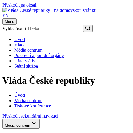
Přeskočit na obsah
EN
Menu
Vyhledávání
Úvod
Vláda
Média centrum
Pracovní a poradní orgány
Úřad vlády
Státní služba
Vláda České republiky
Úvod
Média centrum
Tiskové konference
Přeskočit sekundární navigaci
Média centrum