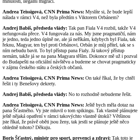
minulosti, ilegální migraci.
Andrea Teissigová, CNN Prima News:
Myslíte si, že bude lepší
nálada v rámci V4, než byla předtím s Viktorem Orbánem?
Andrej Babiš, předseda vlády:
Tak pan Fiala V4 rozbil, takže V4
nefungovala přece. V4 fungovala za nás. My jsme pragmatičtí, nám
je jedno, teda jedno úplně ne, ale já neříkám, kdybych byl Fiala, tak
řeknu, Magyar, ten byl proti Orbánovi, Orbán je můj přítel, tak se s
ním nebudu bavit. To byl přístup pana Fialy. Já takový přístup
nemám, takže já se na pana Magyara těším. Dokonce mě už i pozval
do Budapešti na oficiální návštěvu a budeme se chovat pragmaticky
v zájmu českého státu a českých občanů.
Andrea Teissigová, CNN Prima News:
On také říkal, že by chtěl
řešit i ty Benešovy dekrety.
Andrej Babiš, předseda vlády:
No to rozhodně nebudeme řešit.
Andrea Teissigová, CNN Prima News:
Ještě bych měla dotaz na
pana Šťastného. Vy jste mluvil o tom spikingu. Tak vlastně plánujete
ještě nějaká opatření v rámci takovýchto vlastně útoků? Většinou
jste říkal, že právě oběti jsou ženy, tak jestli se plánuje ještě něco
ohledně tohoto? Děkuju.
Boris Šťastný, ministr pro sport, prevenci a zdraví:
Tak toto je