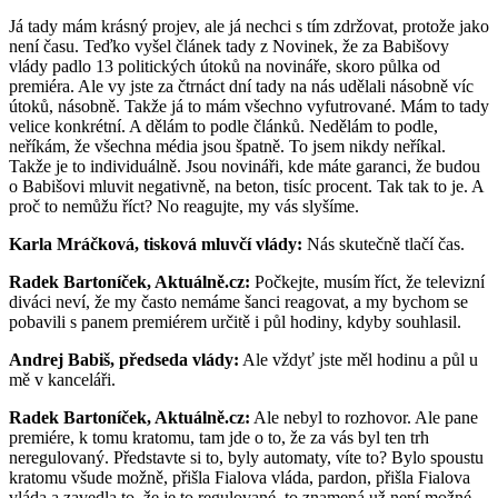
Já tady mám krásný projev, ale já nechci s tím zdržovat, protože jako
není času. Teďko vyšel článek tady z Novinek, že za Babišovy
vlády padlo 13 politických útoků na novináře, skoro půlka od
premiéra. Ale vy jste za čtrnáct dní tady na nás udělali násobně víc
útoků, násobně. Takže já to mám všechno vyfutrované. Mám to tady
velice konkrétní. A dělám to podle článků. Nedělám to podle,
neříkám, že všechna média jsou špatně. To jsem nikdy neříkal.
Takže je to individuálně. Jsou novináři, kde máte garanci, že budou
o Babišovi mluvit negativně, na beton, tisíc procent. Tak tak to je. A
proč to nemůžu říct? No reagujte, my vás slyšíme.
Karla Mráčková, tisková mluvčí vlády:
Nás skutečně tlačí čas.
Radek Bartoníček, Aktuálně.cz:
Počkejte, musím říct, že televizní
diváci neví, že my často nemáme šanci reagovat, a my bychom se
pobavili s panem premiérem určitě i půl hodiny, kdyby souhlasil.
Andrej Babiš, předseda vlády:
Ale vždyť jste měl hodinu a půl u
mě v kanceláři.
Radek Bartoníček, Aktuálně.cz:
Ale nebyl to rozhovor. Ale pane
premiére, k tomu kratomu, tam jde o to, že za vás byl ten trh
neregulovaný. Představte si to, byly automaty, víte to? Bylo spoustu
kratomu všude možně, přišla Fialova vláda, pardon, přišla Fialova
vláda a zavedla to, že je to regulované, to znamená,už není možné,