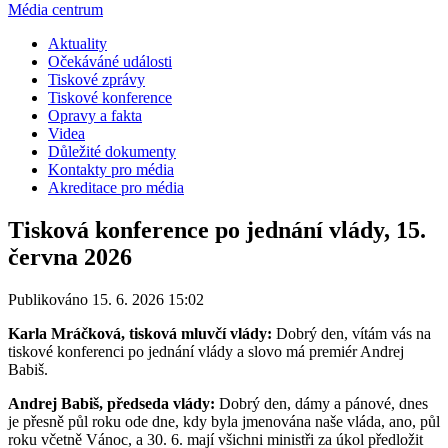
Média centrum
Aktuality
Očekáváné události
Tiskové zprávy
Tiskové konference
Opravy a fakta
Videa
Důležité dokumenty
Kontakty pro média
Akreditace pro média
Tisková konference po jednání vlády, 15.
června 2026
Publikováno 15. 6. 2026 15:02
Karla Mráčková, tisková mluvčí vlády:
Dobrý den, vítám vás na
tiskové konferenci po jednání vlády a slovo má premiér Andrej
Babiš.
Andrej Babiš, předseda vlády:
Dobrý den, dámy a pánové, dnes
je přesně půl roku ode dne, kdy byla jmenována naše vláda, ano, půl
roku včetně Vánoc, a 30. 6. mají všichni ministři za úkol předložit