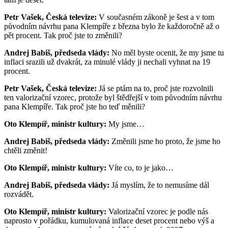
Petr Vašek, Česká televize:
V současném zákoně je šest a v tom
původním návrhu pana Klempíře z března bylo že každoročně až o
pět procent. Tak proč jste to změnili?
Andrej Babiš, předseda vlády:
No měl byste ocenit, že my jsme tu
inflaci srazili už dvakrát, za minulé vlády ji nechali vyhnat na 19
procent.
Petr Vašek, Česká televize:
Já se ptám na to, proč jste rozvolnili
ten valorizační vzorec, protože byl štědřejší v tom původním návrhu
pana Klempíře. Tak proč jste ho teď měnili?
Oto Klempíř, ministr kultury:
My jsme…
Andrej Babiš, předseda vlády:
Změnili jsme ho proto, že jsme ho
chtěli změnit!
Oto Klempíř, ministr kultury:
Víte co, to je jako…
Andrej Babiš, předseda vlády:
Já myslím, že to nemusíme dál
rozvádět.
Oto Klempíř, ministr kultury:
Valorizační vzorec je podle nás
naprosto v pořádku, kumulovaná inflace deset procent nebo výš a