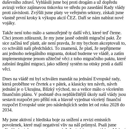
duševního zdraví. Vyhlásili jsme boj proti drogám a už dopředu
avizuji velice zajímavou tiskovku ve středu po zasedání Rady vlády
proti závislosti. Zvýšili jsme platy ve veřejném sektory, získali jsme
vlastně první kroky k výkupu akcií ČEZ. Daří se nám nabírat nové
vojáky.
Takže není toho málo a samozřejmě ty další věci, které teď čteme.
Chci jenom zdůraznit, že my jsme jasně odmítli migrační pakt. Že
sice začíná teď platit, ale není pravda, že my bychom akceptovali to,
co schválili naši předchůdci. To znamená, že platí, že nepřijmeme
ani jednoho nelegálního migranta, dokud budeme ve vládě, a zatím
implementujeme jenom užitečné věci z toho migračního paktu, které
zabrání ilegální migraci, jako sdílený systém na otisky prstů a další
věci.
Dnes na vládě mi byl schválen mandát na jednání Evropské rady,
která proběhne ve čtvrtek a v pátek, a klasicky ten návrh, návrh
jednání je o Ukrajina, Blízký východ, no a velice málo o víceletém
finančním plánu. V podstatě dva nejdůležitější úkoly naší vlády jsou
sestavit rozpočet pro příští rok a hlavně vyjednat víceletý finanční
rozpočet Evropské unie pro následujících sedm let od roku 2028 do
2034.
My jsme aktivní z hlediska boje za snížení a revizi emisních
povolenek, které mají negativní vliv na náš průmysl. Psali jsme