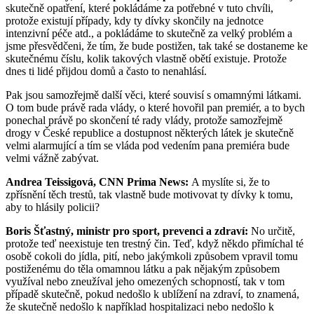
skutečně opatření, které pokládáme za potřebné v tuto chvíli,
protože existují případy, kdy ty dívky skončily na jednotce
intenzivní péče atd., a pokládáme to skutečně za velký problém a
jsme přesvědčeni, že tím, že bude postižen, tak také se dostaneme ke
skutečnému číslu, kolik takových vlastně obětí existuje. Protože
dnes ti lidé přijdou domů a často to nenahlásí.
Pak jsou samozřejmě další věci, které souvisí s omamnými látkami.
O tom bude právě rada vlády, o které hovořil pan premiér, a to bych
ponechal právě po skončení té rady vlády, protože samozřejmě
drogy v České republice a dostupnost některých látek je skutečně
velmi alarmující a tím se vláda pod vedením pana premiéra bude
velmi vážně zabývat.
Andrea Teissigová, CNN Prima News:
A myslíte si, že to
zpřísnění těch trestů, tak vlastně bude motivovat ty dívky k tomu,
aby to hlásily policii?
Boris Šťastný, ministr pro sport, prevenci a zdraví:
No určitě,
protože teď neexistuje ten trestný čin. Teď, když někdo přimíchal té
osobě cokoli do jídla, pití, nebo jakýmkoli způsobem vpravil tomu
postiženému do těla omamnou látku a pak nějakým způsobem
využíval nebo zneužíval jeho omezených schopností, tak v tom
případě skutečně, pokud nedošlo k ublížení na zdraví, to znamená,
že skutečně nedošlo k například hospitalizaci nebo nedošlo k