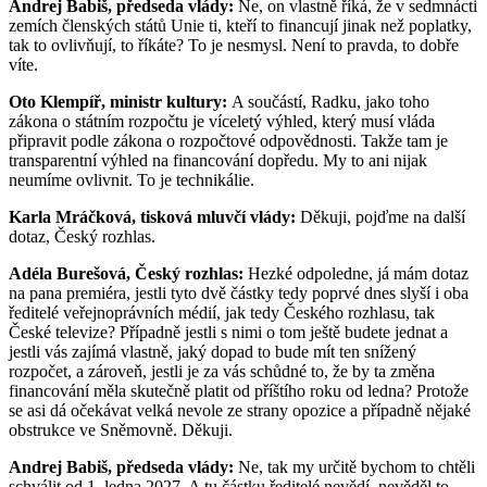
Andrej Babiš, předseda vlády:
Ne, on vlastně říká, že v sedmnácti
zemích členských států Unie ti, kteří to financují jinak než poplatky,
tak to ovlivňují, to říkáte? To je nesmysl. Není to pravda, to dobře
víte.
Oto Klempíř, ministr kultury:
A součástí, Radku, jako toho
zákona o státním rozpočtu je víceletý výhled, který musí vláda
připravit podle zákona o rozpočtové odpovědnosti. Takže tam je
transparentní výhled na financování dopředu. My to ani nijak
neumíme ovlivnit. To je technikálie.
Karla Mráčková, tisková mluvčí vlády:
Děkuji, pojďme na další
dotaz, Český rozhlas.
Adéla Burešová, Český rozhlas:
Hezké odpoledne, já mám dotaz
na pana premiéra, jestli tyto dvě částky tedy poprvé dnes slyší i oba
ředitelé veřejnoprávních médií, jak tedy Českého rozhlasu, tak
České televize? Případně jestli s nimi o tom ještě budete jednat a
jestli vás zajímá vlastně, jaký dopad to bude mít ten snížený
rozpočet, a zároveň, jestli je za vás schůdné to, že by ta změna
financování měla skutečně platit od příštího roku od ledna? Protože
se asi dá očekávat velká nevole ze strany opozice a případně nějaké
obstrukce ve Sněmovně. Děkuji.
Andrej Babiš, předseda vlády:
Ne, tak my určitě bychom to chtěli
schválit od 1. ledna 2027. A tu částku ředitelé nevědí, nevěděl to