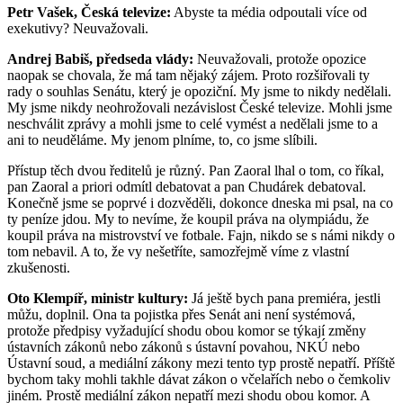
Petr Vašek, Česká televize:
Abyste ta média odpoutali více od
exekutivy? Neuvažovali.
Andrej Babiš, předseda vlády:
Neuvažovali, protože opozice
naopak se chovala, že má tam nějaký zájem. Proto rozšiřovali ty
rady o souhlas Senátu, který je opoziční. My jsme to nikdy nedělali.
My jsme nikdy neohrožovali nezávislost České televize. Mohli jsme
neschválit zprávy a mohli jsme to celé vymést a nedělali jsme to a
ani to neuděláme. My jenom plníme, to, co jsme slíbili.
Přístup těch dvou ředitelů je různý. Pan Zaoral lhal o tom, co říkal,
pan Zaoral a priori odmítl debatovat a pan Chudárek debatoval.
Konečně jsme se poprvé i dozvěděli, dokonce dneska mi psal, na co
ty peníze jdou. My to nevíme, že koupil práva na olympiádu, že
koupil práva na mistrovství ve fotbale. Fajn, nikdo se s námi nikdy o
tom nebavil. A to, že vy nešetříte, samozřejmě víme z vlastní
zkušenosti.
Oto Klempíř, ministr kultury:
Já ještě bych pana premiéra, jestli
můžu, doplnil. Ona ta pojistka přes Senát ani není systémová,
protože předpisy vyžadující shodu obou komor se týkají změny
ústavních zákonů nebo zákonů s ústavní povahou, NKÚ nebo
Ústavní soud, a mediální zákony mezi tento typ prostě nepatří. Příště
bychom taky mohli takhle dávat zákon o včelařích nebo o čemkoliv
jiném. Prostě mediální zákon nepatří mezi shodu obou komor. A