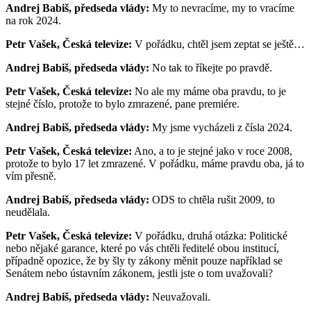
Andrej Babiš, předseda vlády:
My to nevracíme, my to vracíme
na rok 2024.
Petr Vašek, Česká televize:
V pořádku, chtěl jsem zeptat se ještě…
Andrej Babiš, předseda vlády:
No tak to říkejte po pravdě.
Petr Vašek, Česká televize:
No ale my máme oba pravdu, to je
stejné číslo, protože to bylo zmrazené, pane premiére.
Andrej Babiš, předseda vlády:
My jsme vycházeli z čísla 2024.
Petr Vašek, Česká televize:
Ano, a to je stejné jako v roce 2008,
protože to bylo 17 let zmrazené. V pořádku, máme pravdu oba, já to
vím přesně.
Andrej Babiš, předseda vlády:
ODS to chtěla rušit 2009, to
neudělala.
Petr Vašek, Česká televize:
V pořádku, druhá otázka: Politické
nebo nějaké garance, které po vás chtěli ředitelé obou institucí,
případně opozice, že by šly ty zákony měnit pouze například se
Senátem nebo ústavním zákonem, jestli jste o tom uvažovali?
Andrej Babiš, předseda vlády:
Neuvažovali.