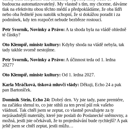
budoucna automatizovatelný. My vlastně s tím, my chceme, dáváme
tlak na efektivitu obou těchto médií a předpokládáme, že oba lídři
nebo oba ředitelé jsou natolik schopní, že si dokážou poradit i za
podmínek, kdy ten rozpočet nebude bezbřeze rostoucí.
Petr Svorník, Novinky a Právo:
A ta shoda byla na vládě ohledně
té částky?
Oto Klempíř, ministr kultury:
Kdyby shoda na vládě nebyla, tak
tady takhle svorně nestojíme.
Petr Svorník, Novinky a Právo:
A účinnost teda od 1. ledna
2027?
Oto Klempíř, ministr kultury:
Od 1. ledna 2027.
Karla Mráčková, tisková mluvčí vlády:
Děkuji, Echo 24 a pak
pan Bartoníček.
Dominik Stein, Echo 24:
Dobrý den. Vy jste tady, pane premiére,
na začátku shrnul to, co jste stihli za ten první půl rok vašeho
vládnutí. Tak chtěl jsem se zeptat, co vlastně považujete za ty
nejzásadnější materiály, které jste poslali do Poslanecké sněmovny, a
možná, jestli jste očekávali, že to projednávání bude rychlejší? A pak
ještě jsem se chtěl zeptat, jestli můžu…