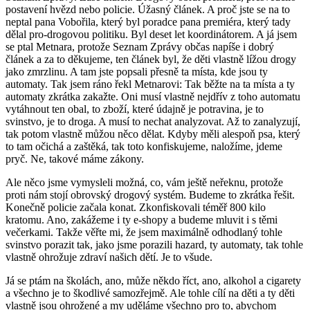
postavení hvězd nebo policie. Úžasný článek. A proč jste se na to
neptal pana Vobořila, který byl poradce pana premiéra, který tady
dělal pro-drogovou politiku. Byl deset let koordinátorem. A já jsem
se ptal Metnara, protože Seznam Zprávy občas napíše i dobrý
článek a za to děkujeme, ten článek byl, že děti vlastně lížou drogy
jako zmrzlinu. A tam jste popsali přesně ta místa, kde jsou ty
automaty. Tak jsem ráno řekl Metnarovi: Tak běžte na ta místa a ty
automaty zkrátka zakažte. Oni musí vlastně nejdřív z toho automatu
vytáhnout ten obal, to zboží, které údajně je potravina, je to
svinstvo, je to droga. A musí to nechat analyzovat. Až to zanalyzují,
tak potom vlastně můžou něco dělat. Kdyby měli alespoň psa, který
to tam očichá a zaštěká, tak toto konfiskujeme, naložíme, jdeme
pryč. Ne, takové máme zákony.
Ale něco jsme vymysleli možná, co, vám ještě neřeknu, protože
proti nám stojí obrovský drogový systém. Budeme to zkrátka řešit.
Konečně policie začala konat. Zkonfiskovali téměř 800 kilo
kratomu. Ano, zakážeme i ty e-shopy a budeme mluvit i s těmi
večerkami. Takže věřte mi, že jsem maximálně odhodlaný tohle
svinstvo porazit tak, jako jsme porazili hazard, ty automaty, tak tohle
vlastně ohrožuje zdraví našich dětí. Je to všude.
Já se ptám na školách, ano, může někdo říct, ano, alkohol a cigarety
a všechno je to škodlivé samozřejmě. Ale tohle cílí na děti a ty děti
vlastně jsou ohrožené a my uděláme všechno pro to, abychom