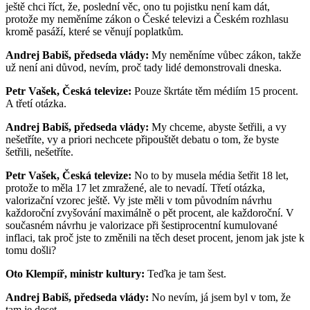
ještě chci říct, že, poslední věc, ono tu pojistku není kam dát,
protože my neměníme zákon o České televizi a Českém rozhlasu
kromě pasáží, které se věnují poplatkům.
Andrej Babiš, předseda vlády:
My neměníme vůbec zákon, takže
už není ani důvod, nevím, proč tady lidé demonstrovali dneska.
Petr Vašek, Česká televize:
Pouze škrtáte těm médiím 15 procent.
A třetí otázka.
Andrej Babiš, předseda vlády:
My chceme, abyste šetřili, a vy
nešetříte, vy a priori nechcete připouštět debatu o tom, že byste
šetřili, nešetříte.
Petr Vašek, Česká televize:
No to by musela média šetřit 18 let,
protože to měla 17 let zmražené, ale to nevadí. Třetí otázka,
valorizační vzorec ještě. Vy jste měli v tom původním návrhu
každoroční zvyšování maximálně o pět procent, ale každoroční. V
současném návrhu je valorizace při šestiprocentní kumulované
inflaci, tak proč jste to změnili na těch deset procent, jenom jak jste k
tomu došli?
Oto Klempíř, ministr kultury:
Teďka je tam šest.
Andrej Babiš, předseda vlády:
No nevím, já jsem byl v tom, že
tam je deset.