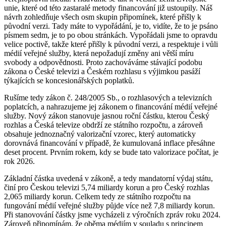
unie, které od této zastaralé metody financování již ustoupily. Náš
návrh zohledňuje všech osm skupin připomínek, které přišly k
původní verzi. Tady máte to vypořádání, je to, vidíte, že to je psáno
písmem sedm, je to po obou stránkách. Vypořádali jsme to opravdu
velice poctivě, takže které přišly k původní verzi, a respektuje i vůli
médií veřejné služby, která nepožadují změny ani větší míru
svobody a odpovědnosti. Proto zachováváme stávající podobu
zákona o České televizi a Českém rozhlasu s výjimkou pasáží
týkajících se koncesionářských poplatků.
Rušíme tedy zákon č. 248/2005 Sb., o rozhlasových a televizních
poplatcích, a nahrazujeme jej zákonem o financování médií veřejné
služby. Nový zákon stanovuje jasnou roční částku, kterou Český
rozhlas a Česká televize obdrží ze státního rozpočtu, a zároveň
obsahuje jednoznačný valorizační vzorec, který automaticky
dorovnává financování v případě, že kumulovaná inflace přesáhne
deset procent. Prvním rokem, kdy se bude tato valorizace počítat, je
rok 2026.
Základní částka uvedená v zákoně, a tedy mandatorní výdaj státu,
činí pro Českou televizi 5,74 miliardy korun a pro Český rozhlas
2,065 miliardy korun. Celkem tedy ze státního rozpočtu na
fungování médií veřejné služby půjde více než 7,8 miliardy korun.
Při stanovování částky jsme vycházeli z výročních zpráv roku 2024.
Zároveň připomínám, že oběma médiím v souladu s principem