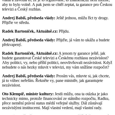
aby to bylo volně. A pak jsem se chtěl zeptat, ta garance pro Českou
televizi a Český rozhlas.
Andrej Babiš, předseda vlády:
Ještě jednou, můžu říct ty drogy.
Přijďte ve středu.
Radek Bartoníček, Aktuálně.cz:
Přijdu.
Andrej Babiš, předseda vlády:
Přijďte, já vám to ukážu a budete
překvapený.
Radek Bartoníček, Aktuálně.cz:
A jenom ty garance ještě, jak
budete garantovat České televizi a Českému rozhlasu nezávislost?
Aby politici, vy, nebo příští politici, neovlivňovali nezávislost. Když
nebudete o nás hezky mluvit v televizi, my vám snížíme rozpočet?
Andrej Babiš, předseda vlády:
Prosím vás, mluvte si, jak chcete,
já to vůbec neřeším. Řekněte vy, pane ministře, jak garantujete
nezávislost.
Oto Klempíř, ministr kultury:
Jestli můžu, ona ta otázka je jako
technicky mimo, protože financování ze státního rozpočtu, Radku,
přece nemění právní status médií veřejné služby. Dál zůstávají
nezávislými institucemi. Mají vlastní vedení, mají vlastní rady.