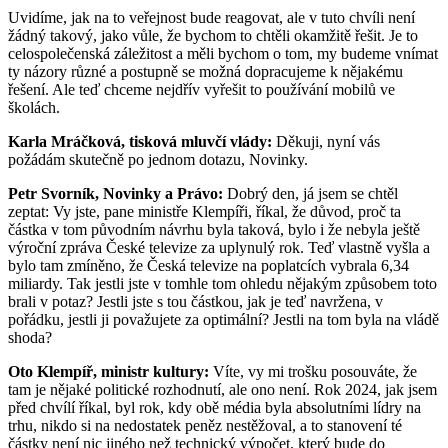
Uvidíme, jak na to veřejnost bude reagovat, ale v tuto chvíli není
žádný takový, jako vůle, že bychom to chtěli okamžitě řešit. Je to
celospolečenská záležitost a měli bychom o tom, my budeme vnímat
ty názory různé a postupně se možná dopracujeme k nějakému
řešení. Ale teď chceme nejdřív vyřešit to používání mobilů ve
školách.
Karla Mráčková, tisková mluvčí vlády:
Děkuji, nyní vás
požádám skutečně po jednom dotazu, Novinky.
Petr Svorník, Novinky a Právo:
Dobrý den, já jsem se chtěl
zeptat: Vy jste, pane ministře Klempíři, říkal, že důvod, proč ta
částka v tom původním návrhu byla taková, bylo i že nebyla ještě
výroční zpráva České televize za uplynulý rok. Teď vlastně vyšla a
bylo tam zmíněno, že Česká televize na poplatcích vybrala 6,34
miliardy. Tak jestli jste v tomhle tom ohledu nějakým způsobem toto
brali v potaz? Jestli jste s tou částkou, jak je teď navržena, v
pořádku, jestli ji považujete za optimální? Jestli na tom byla na vládě
shoda?
Oto Klempíř, ministr kultury:
Víte, vy mi trošku posouváte, že
tam je nějaké politické rozhodnutí, ale ono není. Rok 2024, jak jsem
před chvílí říkal, byl rok, kdy obě média byla absolutními lídry na
trhu, nikdo si na nedostatek peněz nestěžoval, a to stanovení té
částky není nic jiného než technický výpočet, který bude do