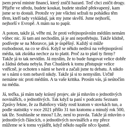
jsem první ministr financí, který zničil hazard. Teď chci zničit drogy.
Přijďte ve středu, budete koukat, budete strašně překvapený, kam
jsme se to dostali. Protože vy jste všichni sežrali tu pohádku těm
třem, kteří tady vykládají, jak my jsme skvělí. Jsme nejhorší,
nejhorší v Evropě. A mám na to papír.
A potom, takže já, věřte mi, že proti veřejnoprávním médiím nemám
vůbec nic. Já tam ani nechodím, já je ani nepotřebuju. Takže klidně,
podívejte se na Moravce, jak je úspěšný. Každý si může
rozhodnout, na co se dívá. Když se někdo nedivá na veřejnoprávní
média, tak zkrátka nechce za to platit. Proč za to platí ty firmy?
Takže já to tak nevidím. Já myslím, že to bude fungovat velice dobře
a žádná debata nebyla. Pan Chudárek k tomu přistupuje velice
vstřícně, je ochoten s námi se bavit a začali jsme tu debatu. A nikdo
se s námi o tom nebavil nikdy. Takže já si to nemyslím. Určitě
nemáme nic proti médiím. A ta vaše kritika. Prosím vás, já neútočím
na média.
Já, teďka, já mám tady krásný projev, ale já mluvím o jednotlivých
novinářích, o jednotlivých. Tak když ta paní v podcastu Seznam
Zprávy řekne, že za Babišovy vlády rostl kratom v stovkách tun, a
podle statistiky v roce 2021 přišlo 31 tun kratomu a minulý rok 500,
tak lže. Souhlasíte se mnou? Lže, není to pravda. Takže já mluvím o
jednotlivých článcích, o jednotlivých novinářích a my přece
můžeme se k tomu vyjádřit, když někdo napíše něco špatně.