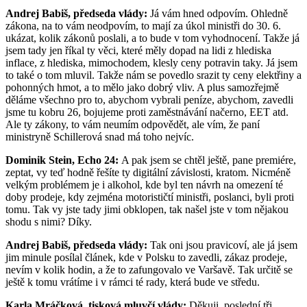
Andrej Babiš, předseda vlády:
Já vám hned odpovím. Ohledně
zákona, na to vám neodpovím, to mají za úkol ministři do 30. 6.
ukázat, kolik zákonů poslali, a to bude v tom vyhodnocení. Takže já
jsem tady jen říkal ty věci, které měly dopad na lidi z hlediska
inflace, z hlediska, mimochodem, klesly ceny potravin taky. Já jsem
to také o tom mluvil. Takže nám se povedlo srazit ty ceny elektřiny a
pohonných hmot, a to mělo jako dobrý vliv. A plus samozřejmě
děláme všechno pro to, abychom vybrali peníze, abychom, zavedli
jsme tu kobru 26, bojujeme proti zaměstnávání načerno, EET atd.
Ale ty zákony, to vám neumím odpovědět, ale vím, že paní
ministryně Schillerová snad má toho nejvíc.
Dominik Stein, Echo 24:
A pak jsem se chtěl ještě, pane premiére,
zeptat, vy teď hodně řešíte ty digitální závislosti, kratom. Nicméně
velkým problémem je i alkohol, kde byl ten návrh na omezení té
doby prodeje, kdy zejména motorističtí ministři, poslanci, byli proti
tomu. Tak vy jste tady jimi obklopen, tak našel jste v tom nějakou
shodu s nimi? Díky.
Andrej Babiš, předseda vlády:
Tak oni jsou pravicoví, ale já jsem
jim minule posílal článek, kde v Polsku to zavedli, zákaz prodeje,
nevím v kolik hodin, a že to zafungovalo ve Varšavě. Tak určitě se
ještě k tomu vrátíme i v rámci té rady, která bude ve středu.
Karla Mráčková, tisková mluvčí vlády:
Děkuji, poslední tři