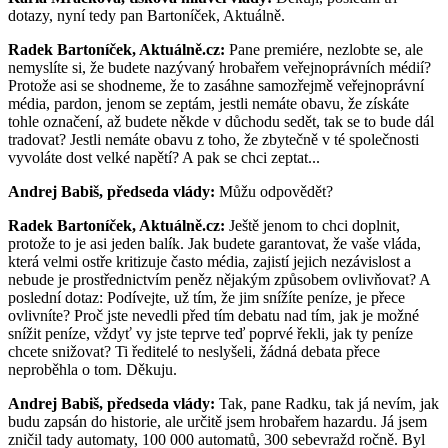
dotazy, nyní tedy pan Bartoníček, Aktuálně.
Radek Bartoníček, Aktuálně.cz:
Pane premiére, nezlobte se, ale
nemyslíte si, že budete nazývaný hrobařem veřejnoprávních médií?
Protože asi se shodneme, že to zasáhne samozřejmě veřejnoprávní
média, pardon, jenom se zeptám, jestli nemáte obavu, že získáte
tohle označení, až budete někde v důchodu sedět, tak se to bude dál
tradovat? Jestli nemáte obavu z toho, že zbytečně v té společnosti
vyvoláte dost velké napětí? A pak se chci zeptat...
Andrej Babiš, předseda vlády:
Můžu odpovědět?
Radek Bartoníček, Aktuálně.cz:
Ještě jenom to chci doplnit,
protože to je asi jeden balík. Jak budete garantovat, že vaše vláda,
která velmi ostře kritizuje často média, zajistí jejich nezávislost a
nebude je prostřednictvím peněz nějakým způsobem ovlivňovat? A
poslední dotaz: Podívejte, už tím, že jim snížíte peníze, je přece
ovlivníte? Proč jste nevedli před tím debatu nad tím, jak je možné
snížit peníze, vždyť vy jste teprve teď poprvé řekli, jak ty peníze
chcete snižovat? Ti ředitelé to neslyšeli, žádná debata přece
neproběhla o tom. Děkuju.
Andrej Babiš, předseda vlády:
Tak, pane Radku, tak já nevím, jak
budu zapsán do historie, ale určitě jsem hrobařem hazardu. Já jsem
zničil tady automaty, 100 000 automatů, 300 sebevražd ročně. Byl