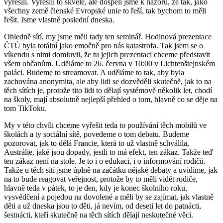
vyřešili. Vyřešili to skvěle, ale dospěli jsme k názoru, že tak, jako
všechny země členské Evropské unie to řeší, tak bychom to měli
řešit. Jsme vlastně poslední dneska.
Ohledně sítí, my jsme měli tady ten seminář. Hodinová prezentace
ČTÚ byla totální jako emočně pro nás katastrofa. Tak jsem se o
víkendu s nimi domluvil, že tu jejich prezentaci chceme představit
všem občanům. Uděláme to 26. června v 10:00 v Lichtenštejnském
paláci. Budeme to streamovat. A uděláme to tak, aby byla
zachována anonymita, ale aby lidi se dozvěděli skutečně, jak to na
těch sítích je, protože tito lidi to dělají systémově několik let, chodí
na školy, mají absolutně nejlepší přehled o tom, hlavně co se děje na
tom TikToku.
My v této chvíli chceme vyřešit teda to používání těch mobilů ve
školách a ty sociální sítě, povedeme o tom debatu. Budeme
pozorovat, jak to dělá Francie, která to už vlastně schválila,
Austrálie, jaké jsou dopady, jestli to má efekt, ten zákaz. Takže teď
ten zákaz není na stole. Je to i o edukaci, i o informování rodičů.
Takže u těch sítí jsme úplně na začátku nějaké debaty a uvidíme, jak
na to bude reagovat veřejnost, protože by to měli vidět rodiče,
hlavně teda v pátek, to je den, kdy je konec školního roku,
vysvědčení a pojedou na dovolené a měli by se zajímat, jak vlastně
děti a už dneska jsou to děti, já nevím, od deseti let do patnácti,
šestnácti, kteří skutečně na těch sítích dělají neskutečné věci.