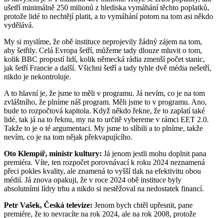
ušetří minimálně 250 milionů z hlediska vymáhání těchto poplatků,
protože lidé to nechtějí platit, a to vymáhání potom na tom asi někdo
vydělává.
My si myslíme, že obě instituce neprojevily žádný zájem na tom,
aby šetřily. Celá Evropa šetří, můžeme tady dlouze mluvit o tom,
kolik BBC propustí lidí, kolik německá rádia zmenší počet stanic,
jak šetří Francie a další. Všichni šetří a tady tyhle dvě média nešetří,
nikdo je nekontroluje.
A to hlavní je, že jsme to měli v programu. Já nevím, co je na tom
zvláštního, že plníme náš program. Měli jsme to v programu. Ano,
bude to rozpočtová kapitola. Když někdo řekne, že to zaplatí také
lidé, tak já na to řeknu, my na to určitě vybereme v rámci EET 2.0.
Takže to je o té argumentaci. My jsme to slíbili a to plníme, takže
nevím, co je na tom nějak překvapujícího.
Oto Klempíř, ministr kultury:
Já jenom jestli mohu doplnit pana
premiéra. Víte, ten rozpočet porovnávací k roku 2024 neznamená
přeci pokles kvality, ale znamená to vyšší tlak na efektivitu obou
médií. Já znova opakuji, že v roce 2024 obě instituce byly
absolutními lídry trhu a nikdo si nestěžoval na nedostatek financí.
Petr Vašek, Česká televize:
Jenom bych chtěl upřesnit, pane
premiére, že to nevracíte na rok 2024, ale na rok 2008, protože