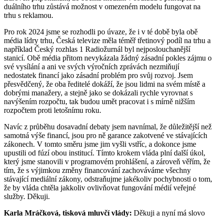
duálního trhu zůstává možnost v omezeném modelu fungovat na
trhu s reklamou.
Pro rok 2024 jsme se rozhodli po úvaze, že i v té době byla obě
média lídry trhu, Česká televize měla téměř třetinový podíl na trhu a
například Český rozhlas 1 Radiožurnál byl nejposlouchanější
stanicí. Obě média přitom nevykázala žádný zásadní pokles zájmu o
své vysílání a ani ve svých výročních zprávách nezmiňují
nedostatek financí jako zásadní problém pro svůj rozvoj. Jsem
přesvědčený, že oba ředitelé dokáží, že jsou lidmi na svém místě a
dobrými manažery, a stejně jako se dokázali rychle vyrovnat s
navýšením rozpočtu, tak budou umět pracovat i s mírně nižším
rozpočtem proti letošnímu roku.
Navíc z průběhu dosavadní debaty jsem navnímal, že důležitější než
samotná výše financí, jsou pro ně garance zakotvené ve stávajících
zákonech. V tomto směru jsme jim vyšli vstříc, a dokonce jsme
upustili od fúzí obou institucí. Tímto krokem vláda plní další úkol,
který jsme stanovili v programovém prohlášení, a zároveň věřím, že
tím, že s výjimkou změny financování zachováváme všechny
stávající mediální zákony, odstraňujme jakékoliv pochybnosti o tom,
že by vláda chtěla jakkoliv ovlivňovat fungování médií veřejné
služby. Děkuji.
Karla Mráčková, tisková mluvčí vlády:
Děkuji a nyní má slovo