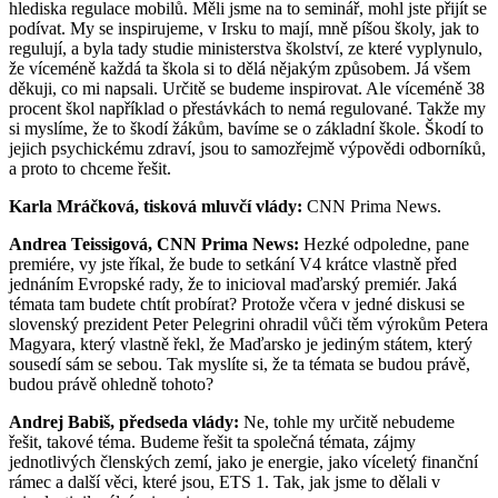
hlediska regulace mobilů. Měli jsme na to seminář, mohl jste přijít se
podívat. My se inspirujeme, v Irsku to mají, mně píšou školy, jak to
regulují, a byla tady studie ministerstva školství, ze které vyplynulo,
že víceméně každá ta škola si to dělá nějakým způsobem. Já všem
děkuji, co mi napsali. Určitě se budeme inspirovat. Ale víceméně 38
procent škol například o přestávkách to nemá regulované. Takže my
si myslíme, že to škodí žákům, bavíme se o základní škole. Škodí to
jejich psychickému zdraví, jsou to samozřejmě výpovědi odborníků,
a proto to chceme řešit.
Karla Mráčková, tisková mluvčí vlády:
CNN Prima News.
Andrea Teissigová, CNN Prima News:
Hezké odpoledne, pane
premiére, vy jste říkal, že bude to setkání V4 krátce vlastně před
jednáním Evropské rady, že to inicioval maďarský premiér. Jaká
témata tam budete chtít probírat? Protože včera v jedné diskusi se
slovenský prezident Peter Pelegrini ohradil vůči těm výrokům Petera
Magyara, který vlastně řekl, že Maďarsko je jediným státem, který
sousedí sám se sebou. Tak myslíte si, že ta témata se budou právě,
budou právě ohledně tohoto?
Andrej Babiš, předseda vlády:
Ne, tohle my určitě nebudeme
řešit, takové téma. Budeme řešit ta společná témata, zájmy
jednotlivých členských zemí, jako je energie, jako víceletý finanční
rámec a další věci, které jsou, ETS 1. Tak, jak jsme to dělali v