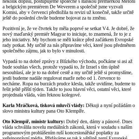
několik dopisů, postupujeme společně s italskou premiérkou Meloni
a belgickým premiérem De Weverem a společně jsme vyzvali
Komisi, aby v červenci předložila tu revizi už konečně, takže určitě
ještě do poslední chvíle budeme bojovat za tu změnu.
Pozitivní je, že ve čtvrtek by měla poprvé se setkat V4. Je dobré, že
nový maďarský premiér Magyar to iniciuje, to znamená, že to je z
jeho iniciativy. My bychom se měli krátce před začátkem Evropské
rady potkat. My určitě za nás připravíme věci, které jsou předmětem
společného zájmu, jak to bylo v minulosti.
Vypadá to na dobré zprávy z Blízkého východu, počkáme si asi až
bude souhlas všech, protože vypadá to, že Izrael s tím úplně
nesouhlasí, ale je to na dobré cestě a my určitě ještě si promyslíme,
jestli budeme nadále regulovat marže nebo od 1. července to
necháme. Ropa na burzách prudce klesla, takže uvidíme, budeme to
řešit ještě příští týden. Takže to jsou hlavní věci, ostatní věci, které
projednala vláda, vám řeknou kolegové.
Karla Mráčková, tisková mluvčí vlády:
Děkuji a nyní požádám o
slovo ministra kultury pana Oto Klempíře.
Oto Klempíř, ministr kultury:
Dobrý den, dámy a pánové. Dnes
vláda schválila novelu mediálních zákonů, která v souladu s naším
programovým prohlášením ruší koncesionářské poplatky za
veřejnoprávní média. Přidáváme se tak k většině zemí Evropské