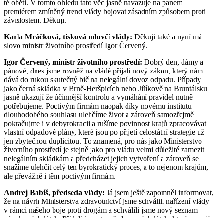
té oběti. V tomto ohledu tato věc jasně navazuje na panem
premiérem zmíněný trend vlády bojovat zásadním způsobem proti
závislostem. Děkuji.
Karla Mráčková, tisková mluvčí vlády:
Děkuji také a nyní má
slovo ministr životního prostředí Igor Červený.
Igor Červený, ministr životního prostředí:
Dobrý den, dámy a
pánové, dnes jsme rovněž na vládě přijali nový zákon, který nám
dává do rukou skutečný bič na nelegální dovoz odpadu. Případy
jako černá skládka v Brně-Heršpicích nebo Jiříkově na Bruntálsku
jasně ukazují že účinnější kontrolu a vymáhání pravidel nutně
potřebujeme. Poctivým firmám naopak díky novému institutu
dlouhodobého souhlasu ulehčíme život a zároveň samozřejmě
pokračujme i v debyrokracii a rušíme povinnost krajů zpracovávat
vlastní odpadové plány, které jsou po přijetí celostátní strategie už
jen zbytečnou duplicitou. To znamená, pro nás jako Ministerstvo
životního prostředí je stejně jako pro vládu velmi důležité zamezit
nelegálním skládkám a předcházet jejich vytvoření a zároveň se
snažíme ulehčit celý ten byrokratický proces, a to nejenom krajům,
ale převážně i těm poctivým firmám.
Andrej Babiš, předseda vlády:
Já jsem ještě zapomněl informovat,
že na návrh Ministerstva zdravotnictví jsme schválili nařízení vlády
v rámci našeho boje proti drogám a schválili jsme nový seznam