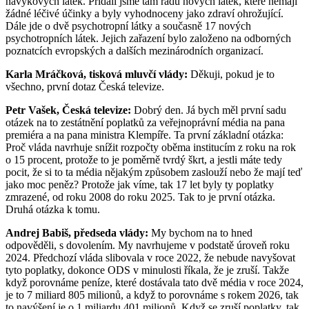
návykových látek. Přidali jsme tam řadu nových látek, které nemají
žádné léčivé účinky a byly vyhodnoceny jako zdraví ohrožující.
Dále jde o dvě psychotropní látky a současně 17 nových
psychotropních látek. Jejich zařazení bylo založeno na odborných
poznatcích evropských a dalších mezinárodních organizací.
Karla Mráčková, tisková mluvčí vlády:
Děkuji, pokud je to
všechno, první dotaz Česká televize.
Petr Vašek, Česká televize:
Dobrý den. Já bych měl první sadu
otázek na to zestátnění poplatků za veřejnoprávní média na pana
premiéra a na pana ministra Klempíře. Ta první základní otázka:
Proč vláda navrhuje snížit rozpočty oběma institucím z roku na rok
o 15 procent, protože to je poměrně tvrdý škrt, a jestli máte tedy
pocit, že si to ta média nějakým způsobem zaslouží nebo že mají teď
jako moc peněz? Protože jak víme, tak 17 let byly ty poplatky
zmrazené, od roku 2008 do roku 2025. Tak to je první otázka.
Druhá otázka k tomu.
Andrej Babiš, předseda vlády:
My bychom na to hned
odpověděli, s dovolením. My navrhujeme v podstatě úroveň roku
2024. Předchozí vláda slibovala v roce 2022, že nebude navyšovat
tyto poplatky, dokonce ODS v minulosti říkala, že je zruší. Takže
když porovnáme peníze, které dostávala tato dvě média v roce 2024,
je to 7 miliard 805 milionů, a když to porovnáme s rokem 2026, tak
to navýšení je o 1 miliardu 401 milionů. Když se zruší poplatky, tak