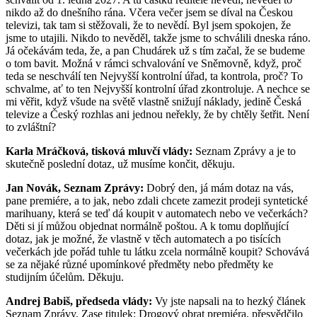
nikdo až do dnešního rána. Včera večer jsem se díval na Českou
televizi, tak tam si stěžovali, že to nevědí. Byl jsem spokojen, že
jsme to utajili. Nikdo to nevěděl, takže jsme to schválili dneska ráno.
Já očekávám teda, že, a pan Chudárek už s tím začal, že se budeme
o tom bavit. Možná v rámci schvalování ve Sněmovně, když, proč
teda se neschválí ten Nejvyšší kontrolní úřad, ta kontrola, proč? To
schvalme, ať to ten Nejvyšší kontrolní úřad zkontroluje. A nechce se
mi věřit, když všude na světě vlastně snižují náklady, jedině Česká
televize a Český rozhlas ani jednou neřekly, že by chtěly šetřit. Není
to zvláštní?
Karla Mráčková, tisková mluvčí vlády:
Seznam Zprávy a je to
skutečně poslední dotaz, už musíme končit, děkuju.
Jan Novák, Seznam Zprávy:
Dobrý den, já mám dotaz na vás,
pane premiére, a to jak, nebo zdali chcete zamezit prodeji syntetické
marihuany, která se teď dá koupit v automatech nebo ve večerkách?
Děti si jí můžou objednat normálně poštou. A k tomu doplňující
dotaz, jak je možné, že vlastně v těch automatech a po tisících
večerkách jde pořád tuhle tu látku zcela normálně koupit? Schovává
se za nějaké různé upomínkové předměty nebo předměty ke
studijním účelům. Děkuju.
Andrej Babiš, předseda vlády:
Vy jste napsali na to hezký článek
Seznam Zprávy. Zase titulek: Drogový obrat premiéra, přesvědčilo