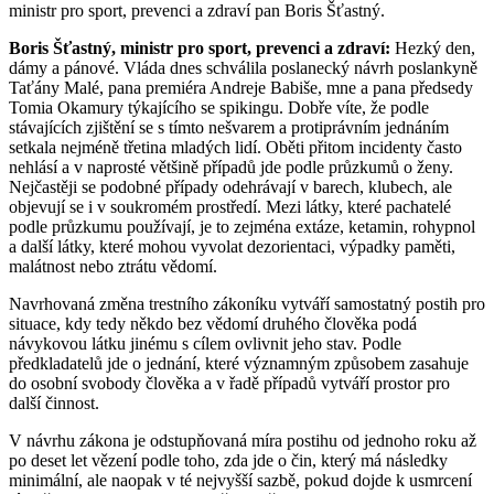
ministr pro sport, prevenci a zdraví pan Boris Šťastný.
Boris Šťastný, ministr pro sport, prevenci a zdraví:
Hezký den,
dámy a pánové. Vláda dnes schválila poslanecký návrh poslankyně
Taťány Malé, pana premiéra Andreje Babiše, mne a pana předsedy
Tomia Okamury týkajícího se spikingu. Dobře víte, že podle
stávajících zjištění se s tímto nešvarem a protiprávním jednáním
setkala nejméně třetina mladých lidí. Oběti přitom incidenty často
nehlásí a v naprosté většině případů jde podle průzkumů o ženy.
Nejčastěji se podobné případy odehrávají v barech, klubech, ale
objevují se i v soukromém prostředí. Mezi látky, které pachatelé
podle průzkumu používají, je to zejména extáze, ketamin, rohypnol
a další látky, které mohou vyvolat dezorientaci, výpadky paměti,
malátnost nebo ztrátu vědomí.
Navrhovaná změna trestního zákoníku vytváří samostatný postih pro
situace, kdy tedy někdo bez vědomí druhého člověka podá
návykovou látku jinému s cílem ovlivnit jeho stav. Podle
předkladatelů jde o jednání, které významným způsobem zasahuje
do osobní svobody člověka a v řadě případů vytváří prostor pro
další činnost.
V návrhu zákona je odstupňovaná míra postihu od jednoho roku až
po deset let vězení podle toho, zda jde o čin, který má následky
minimální, ale naopak v té nejvyšší sazbě, pokud dojde k usmrcení