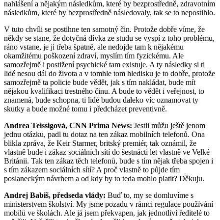
nahlášení a nějakým následkům, které by bezprostředně, zdravotním
následkům, které by bezprostředně následovaly, tak se to nepostihlo.
V tuto chvíli se postihne ten samotný čin. Protože dobře víme, že
někdy se stane, že dotyčná dívka ze studu se vyspí z toho problému,
ráno vstane, je jí třeba špatně, ale nedojde tam k nějakému
okamžitému poškození zdraví, myslím tím fyzickému. Ale
samozřejmě i postižení psychické tam existuje. A ty následky si ti
lidé nesou dál do života a v tomhle tom hledisku je to dobře, protože
samozřejmě ta policie bude vědět, jak s tím nakládat, bude mít
nějakou kvalifikaci trestného činu. A bude to vědět i veřejnost, to
znamená, bude schopna, ti lidé budou daleko víc oznamovat ty
skutky a bude možné tomu i předcházet preventivně.
Andrea Teissigová, CNN Prima News:
Jestli můžu ještě jenom
jednu otázku, padl tu dotaz na ten zákaz mobilních telefonů. Ona
blikla zpráva, že Keir Starmer, britský premiér, tak oznámil, že
vlastně bude i zákaz sociálních sítí do šestnácti let vlastně ve Velké
Británii. Tak ten zákaz těch telefonů, bude s tím nějak třeba spojen i
s tím zákazem sociálních sítí? A proč vlastně to půjde tím
poslaneckým návrhem a od kdy by to teda mohlo platit? Děkuju.
Andrej Babiš, předseda vlády:
Buď to, my se domluvíme s
ministerstvem školství. My jsme pozadu v rámci regulace používání
mobilů ve školách. Ale já jsem překvapen, jak jednotliví ředitelé to