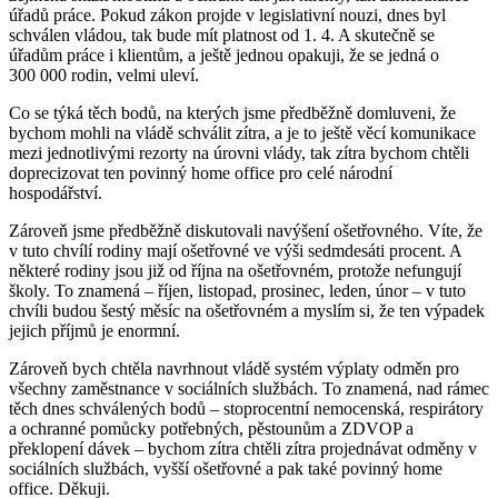
úřadů práce. Pokud zákon projde v legislativní nouzi, dnes byl
schválen vládou, tak bude mít platnost od 1. 4. A skutečně se
úřadům práce i klientům, a ještě jednou opakuji, že se jedná o
300 000 rodin, velmi uleví.
Co se týká těch bodů, na kterých jsme předběžně domluveni, že
bychom mohli na vládě schválit zítra, a je to ještě věcí komunikace
mezi jednotlivými rezorty na úrovni vlády, tak zítra bychom chtěli
doprecizovat ten povinný home office pro celé národní
hospodářství.
Zároveň jsme předběžně diskutovali navýšení ošetřovného. Víte, že
v tuto chvílí rodiny mají ošetřovné ve výši sedmdesáti procent. A
některé rodiny jsou již od října na ošetřovném, protože nefungují
školy. To znamená – říjen, listopad, prosinec, leden, únor – v tuto
chvíli budou šestý měsíc na ošetřovném a myslím si, že ten výpadek
jejich příjmů je enormní.
Zároveň bych chtěla navrhnout vládě systém výplaty odměn pro
všechny zaměstnance v sociálních službách. To znamená, nad rámec
těch dnes schválených bodů – stoprocentní nemocenská, respirátory
a ochranné pomůcky potřebných, pěstounům a ZDVOP a
překlopení dávek – bychom zítra chtěli zítra projednávat odměny v
sociálních službách, vyšší ošetřovné a pak také povinný home
office. Děkuji.