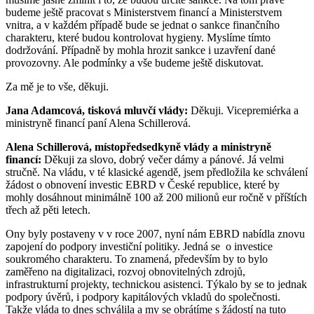
budeme ještě pracovat s Ministerstvem financí a Ministerstvem
vnitra, a v každém případě bude se jednat o sankce finančního
charakteru, které budou kontrolovat hygieny. Myslíme tímto
dodržování. Případně by mohla hrozit sankce i uzavření dané
provozovny. Ale podmínky a vše budeme ještě diskutovat.
Za mě je to vše, děkuji.
Jana Adamcová, tisková mluvčí vlády:
Děkuji. Vicepremiérka a
ministryně financí paní Alena Schillerová.
Alena Schillerová, místopředsedkyně vlády a ministryně
financí:
Děkuji za slovo, dobrý večer dámy a pánové. Já velmi
stručně. Na vládu, v té klasické agendě, jsem předložila ke schválení
žádost o obnovení investic EBRD v České republice, které by
mohly dosáhnout minimálně 100 až 200 milionů eur ročně v příštích
třech až pěti letech.
Ony byly postaveny v v roce 2007, nyní nám EBRD nabídla znovu
zapojení do podpory investiční politiky. Jedná se o investice
soukromého charakteru. To znamená, především by to bylo
zaměřeno na digitalizaci, rozvoj obnovitelných zdrojů,
infrastrukturní projekty, technickou asistenci. Týkalo by se to jednak
podpory úvěrů, i podpory kapitálových vkladů do společnosti.
Takže vláda to dnes schválila a my se obrátíme s žádostí na tuto