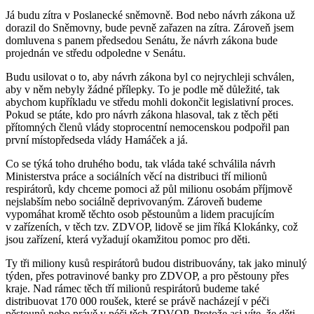
Já budu zítra v Poslanecké sněmovně. Bod nebo návrh zákona už
dorazil do Sněmovny, bude pevně zařazen na zítra. Zároveň jsem
domluvena s panem předsedou Senátu, že návrh zákona bude
projednán ve středu odpoledne v Senátu.
Budu usilovat o to, aby návrh zákona byl co nejrychleji schválen,
aby v něm nebyly žádné přílepky. To je podle mě důležité, tak
abychom kupříkladu ve středu mohli dokončit legislativní proces.
Pokud se ptáte, kdo pro návrh zákona hlasoval, tak z těch pěti
přítomných členů vlády stoprocentní nemocenskou podpořil pan
první místopředseda vlády Hamáček a já.
Co se týká toho druhého bodu, tak vláda také schválila návrh
Ministerstva práce a sociálních věcí na distribuci tří milionů
respirátorů, kdy chceme pomoci až půl milionu osobám příjmově
nejslabším nebo sociálně deprivovaným. Zároveň budeme
vypomáhat kromě těchto osob pěstounům a lidem pracujícím
v zařízeních, v těch tzv. ZDVOP, lidově se jim říká Klokánky, což
jsou zařízení, která vyžadují okamžitou pomoc pro děti.
Ty tři miliony kusů respirátorů budou distribuovány, tak jako minulý
týden, přes potravinové banky pro ZDVOP, a pro pěstouny přes
kraje. Nad rámec těch tří milionů respirátorů budeme také
distribuovat 170 000 roušek, které se právě nacházejí v péči
pěstounů nebo právě v péči těch ZDVOP. Protože asi víte, že děti