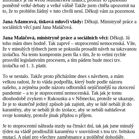
poměrně velké debaty a velké vášně Takže jsem chtěla upozornit na
to, že to problém žádný v tuto chvíli není. Děkuji vám za pozornost.
Jana Adamcová, tisková mluvčí vlády:
Děkuji. Ministryně práce a
sociálních věcí paní Jana Maláčová.
Jana Maláčová, ministryně práce a sociálních věcí:
Děkuji. Já
toho mám dnes hodně. Tak zaprvé – stoprocentní nemocenská. Víte,
že v minulých týdnech jsem se pokusila prosadit návrh na takzvanou
izolačku. Na tento kompromis jsem šla s tím, že to velmi rychle
prosviští legislativním procesem, a tím pádem bude moci tzv.
izolačka od 1. 3. platit.
To se nestalo. Takže proto přicházíme dnes s návrhem, a mám
velkou radost, že to vláda podpořila, který bude podle názoru
našeho, a zejména podle názoru odborníků nejúčinnější na zkrocení
pandemie – a to je stoprocentní nemocenská. Tak jak je tomu
dlouhodobě zvykem v Rakousku a v Německu, protože se ukazuje,
že je to skutečně jediný způsob jak zajistit, aby se lidé nebáli jít do
karantény, aby se nebáli jít do izolace, aby se nebáli nahlašovat
svoje kontakty, protože jinak přijdou o příjem.
Je to stoprocentní náhrada mzdy na čtrnáct dní, tak jak jsme minulý
týden na vládě prodloužili karanténu v souvislosti s tou tzv. britskou
mutací. A platí pro všechny zaměstnance a pojištěné dohodáře.