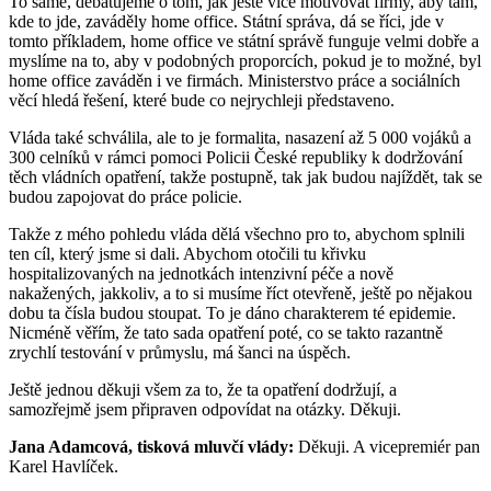
To samé, debatujeme o tom, jak ještě více motivovat firmy, aby tam,
kde to jde, zaváděly home office. Státní správa, dá se říci, jde v
tomto příkladem, home office ve státní správě funguje velmi dobře a
myslíme na to, aby v podobných proporcích, pokud je to možné, byl
home office zaváděn i ve firmách. Ministerstvo práce a sociálních
věcí hledá řešení, které bude co nejrychleji představeno.
Vláda také schválila, ale to je formalita, nasazení až 5 000 vojáků a
300 celníků v rámci pomoci Policii České republiky k dodržování
těch vládních opatření, takže postupně, tak jak budou najíždět, tak se
budou zapojovat do práce policie.
Takže z mého pohledu vláda dělá všechno pro to, abychom splnili
ten cíl, který jsme si dali. Abychom otočili tu křivku
hospitalizovaných na jednotkách intenzivní péče a nově
nakažených, jakkoliv, a to si musíme říct otevřeně, ještě po nějakou
dobu ta čísla budou stoupat. To je dáno charakterem té epidemie.
Nicméně věřím, že tato sada opatření poté, co se takto razantně
zrychlí testování v průmyslu, má šanci na úspěch.
Ještě jednou děkuji všem za to, že ta opatření dodržují, a
samozřejmě jsem připraven odpovídat na otázky. Děkuji.
Jana Adamcová, tisková mluvčí vlády:
Děkuji. A vicepremiér pan
Karel Havlíček.