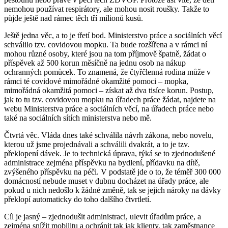
nemohou používat respirátory, ale mohou nosit roušky. Takže to
půjde ještě nad rámec těch tří milionů kusů.
Ještě jedna věc, a to je třetí bod. Ministerstvo práce a sociálních věcí
schválilo tzv. covidovou mopku. Ta bude rozšířena a v rámci ní
mohou různé osoby, které jsou na tom příjmově špatně, žádat o
příspěvek až 500 korun měsíčně na jednu osob na nákup
ochranných pomůcek. To znamená, že čtyřčlenná rodina může v
rámci té covidové mimořádné okamžité pomoci – mopka,
mimořádná okamžitá pomoci – získat až dva tisíce korun. Postup,
jak to tu tzv. covidovou mopku na úřadech práce žádat, najdete na
webu Ministerstva práce a sociálních věcí, na úřadech práce nebo
také na sociálních sítích ministerstva nebo mě.
Čtvrtá věc. Vláda dnes také schválila návrh zákona, nebo novelu,
kterou už jsme projednávali a schválili dvakrát, a to je tzv.
překlopení dávek. Je to technická úprava, týká se to zjednodušené
administrace zejména příspěvku na bydlení, přídavku na dítě,
zvýšeného příspěvku na péči. V podstatě jde o to, že téměř 300 000
domácností nebude muset v dubnu docházet na úřady práce, ale
pokud u nich nedošlo k žádné změně, tak se jejich nároky na dávky
překlopí automaticky do toho dalšího čtvrtletí.
Cíl je jasný – zjednodušit administraci, ulevit úřadům práce, a
zejména snížit mobilitu a ochránit tak jak klienty, tak zaměstnance