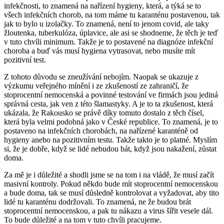
infekčnosti, to znamená na nařízení hygieny, která, a týká se to
všech infekčních chorob, na tom máme tu karanténu postavenou, tak
jak to bylo u izolačky. To znamená, není to jenom covid, ale taky
žloutenka, tuberkulóza, úplavice, ale asi se shodneme, že těch je teď
v tuto chvíli minimum. Takže je to postavené na diagnóze infekční
choroba a buď vás musí hygiena vytrasovat, nebo musíte mít
pozitivní test.
Z tohoto důvodu se zneužívání nebojím. Naopak se ukazuje z
výzkumu veřejného mínění i ze zkušeností ze zahraničí, že
stoprocentní nemocenská a povinné testování ve firmách jsou jediná
správná cesta, jak ven z této šlamastyky. A je to ta zkušenost, která
ukázala, že Rakousko se právě díky tomuto dostalo z těch čísel,
která byla velmi podobná jako v České republice. To znamená, je to
postaveno na infekčních chorobách, na nařízené karanténě od
hygieny anebo na pozitivním testu. Takže takto je to platné. Myslím
si, že je dobře, když se lidé nebudou bát, když jsou nakažení, zůstat
doma.
Za mě je i důležité a shodli jsme se na tom i na vládě, že musí začít
masivní kontroly. Pokud někdo bude mít stoprocentní nemocenskou
a bude doma, tak se musí důsledně kontrolovat a vyžadovat, aby tito
lidé tu karanténu dodržovali. To znamená, ne že budou brát
stoprocentní nemocenskou, a pak tu nákazu a virus šířit vesele dál.
To bude důležité a na tom v tuto chvíli pracujeme.