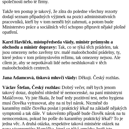
společnosti nebo té firmy.
Takže ten postup je takový, že zítra do poledne všechny rezorty
dodají seznam případných výjimek na pozici administrativních
pracovníků, kteří by v tom neměli být zahrnuti, a potom bude
Ministerstvo práce a sociálních věcí schopno připravit nějaké plošné
opatření.
Karel Havlíček, místopředseda vlády, ministr průmyslu a
obchodu a ministr dopravy:
Tak, co se týká těch prádelen, tak
jsou omezeny nebo zavřeny tzv. malé maloobchodní prádelny, ty,
které jedou v tom průmyslovém režimu, tak omezeny nejsou. Ale
cílem je, aby se nepotkávali lidé nebo neshlukovali v těch
maloobchodních centrech.
Jana Adamcová, tisková mluvčí vlády:
Děkuji. Český rozhlas.
Václav Štefan, Český rozhlas:
Dobrý večer, měl bych jenom
takový dotaz, doplnění ohledně té nemocenské, na paní ministryni
Maláčovou. Vy jste říkala, že buď tedy pozitivní test, nebo hygiena
musí člověka vytrasovat, aby na ni byl nárok. Nicméně do
karantény může člověka poslat i praktický lékař na základě nějakých
symptomů a tak dále. V takovémto případě bude člověk nárok na tu
nemocenskou, pokud ho pošle do karantény praktický lékař? To je
jedna věc. A druhá otázka, respektive taková minisérie otázek na
pana vicepremiéra Hamáčka, která se týká armády: Jestli jste