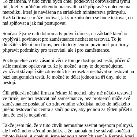
To znamená, v tuto chvíli bych chtěl poděkovat obrovskému týmu
lidí, kteří v průběhu víkendu pracovali na té přípravě s ohledem na
metodiku, která je navěšena na stránkách ministerstva průmyslu.
Každá firma se může podívat, jakým způsobem se bude testovat, co
má splňovat a jak má postupovat.
Současně jsme dali dohromady právní rámec, na základě kterého
vyplývá i povinnost pro zaměstnance nechat se testovat. To je
důležité sdělení pro firmy, není to tedy jenom povinnost pro firmy
připravit podmínky pro testování, ale i pro zaměstnance.
Pochopitelně zcela zásadní věcí v tom je dostupnost testů, přičemž
stále musíme opakovat to, že je možné, a my to doporučujeme,
využívat stávající sítě zdravotních středisek a nechávat se testovat na
bázi antigenních testů. Je možné to dělat jednou za tři dny, nic to
nestojí.
Čili přijde-li nějaká firma a řekne: Já nechci, aby mě někdo testoval
ve firmě, nechci testovat mé zaměstnance, bez problémů může své
zaměstnance poslat ať do zdravotního střediska, nebo do nějakého
jiného testovacího centra a stačí pouze, aby jednou za týden přišel s
tím, že test je negativní.
Takže jsem rád, že v tuto chvíli nemusíme zavírat nejenom průmysl,
ale i větší nebo střední podniky, a že naopak oni se stávají součástí
tohoto řešení. A opakuji, jsme jednou z prvních zemí v Evropě, která