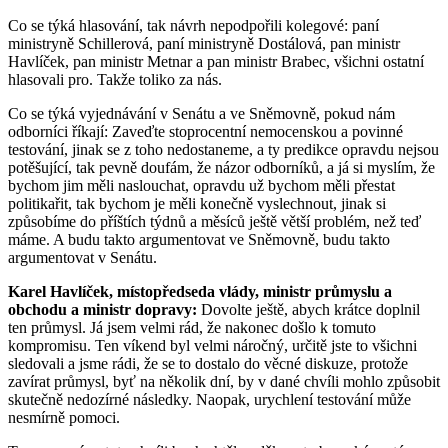
Co se týká hlasování, tak návrh nepodpořili kolegové: paní
ministryně Schillerová, paní ministryně Dostálová, pan ministr
Havlíček, pan ministr Metnar a pan ministr Brabec, všichni ostatní
hlasovali pro. Takže toliko za nás.
Co se týká vyjednávání v Senátu a ve Sněmovně, pokud nám
odborníci říkají: Zaveďte stoprocentní nemocenskou a povinné
testování, jinak se z toho nedostaneme, a ty predikce opravdu nejsou
potěšující, tak pevně doufám, že názor odborníků, a já si myslím, že
bychom jim měli naslouchat, opravdu už bychom měli přestat
politikařit, tak bychom je měli konečně vyslechnout, jinak si
způsobíme do příštích týdnů a měsíců ještě větší problém, než teď
máme. A budu takto argumentovat ve Sněmovně, budu takto
argumentovat v Senátu.
Karel Havlíček, místopředseda vlády, ministr průmyslu a
obchodu a ministr dopravy:
Dovolte ještě, abych krátce doplnil
ten průmysl. Já jsem velmi rád, že nakonec došlo k tomuto
kompromisu. Ten víkend byl velmi náročný, určitě jste to všichni
sledovali a jsme rádi, že se to dostalo do věcné diskuze, protože
zavírat průmysl, byť na několik dní, by v dané chvíli mohlo způsobit
skutečně nedozírné následky. Naopak, urychlení testování může
nesmírně pomoci.