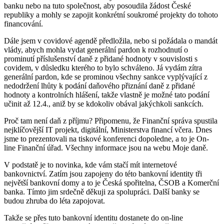
banku nebo na tuto společnost, aby posoudila žádost České
republiky a mohly se zapojit konkrétní soukromé projekty do tohoto
financování.
Dále jsem v covidové agendě předložila, nebo si požádala o mandát
vlády, abych mohla vydat generální pardon k rozhodnutí o
prominutí příslušenství daně z přidané hodnoty v souvislosti s
covidem, v důsledku kterého to bylo schváleno. Já vydám zítra
generální pardon, kde se prominou všechny sankce vyplývající z
nedodržení lhůty k podání daňového přiznání daně z přidané
hodnoty a kontrolních hlášení, takže vlastně je možné tato podání
učinit až 12.4., aniž by se kdokoliv obával jakýchkoli sankcích.
Proč tam není daň z příjmu? Připomenu, že Finanční správa spustila
nejklíčovější IT projekt, digitální, Ministerstva financí včera. Dnes
jsme to prezentovali na tiskové konferenci dopoledne, a to je On-
line Finanční úřad. Všechny informace jsou na webu Moje daně.
V podstatě je to novinka, kde vám stačí mít internetové
bankovnictví. Zatím jsou zapojeny do této bankovní identity tři
největší bankovní domy a to je Česká spořitelna, ČSOB a Komerční
banka. Tímto jim srdečně děkuji za spolupráci. Další banky se
budou zhruba do léta zapojovat.
Takže se přes tuto bankovní identitu dostanete do on-line