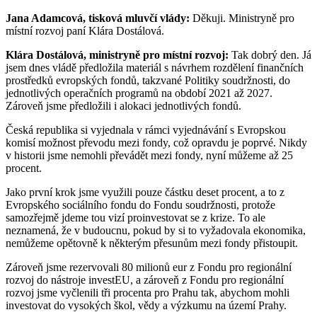
Jana Adamcová, tisková mluvčí vlády:
Děkuji. Ministryně pro
místní rozvoj paní Klára Dostálová.
Klára Dostálová, ministryně pro místní rozvoj:
Tak dobrý den. Já
jsem dnes vládě předložila materiál s návrhem rozdělení finančních
prostředků evropských fondů, takzvané Politiky soudržnosti, do
jednotlivých operačních programů na období 2021 až 2027.
Zároveň jsme předložili i alokaci jednotlivých fondů.
Česká republika si vyjednala v rámci vyjednávání s Evropskou
komisí možnost převodu mezi fondy, což opravdu je poprvé. Nikdy
v historii jsme nemohli převádět mezi fondy, nyní můžeme až 25
procent.
Jako první krok jsme využili pouze částku deset procent, a to z
Evropského sociálního fondu do Fondu soudržnosti, protože
samozřejmě jdeme tou vizí proinvestovat se z krize. To ale
neznamená, že v budoucnu, pokud by si to vyžadovala ekonomika,
nemůžeme opětovně k některým přesunům mezi fondy přistoupit.
Zároveň jsme rezervovali 80 milionů eur z Fondu pro regionální
rozvoj do nástroje investEU, a zároveň z Fondu pro regionální
rozvoj jsme vyčlenili tři procenta pro Prahu tak, abychom mohli
investovat do vysokých škol, vědy a výzkumu na území Prahy.