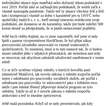
individuální situace typu mateřská nebo dočasný útlum podnikání v
roce 2019. Počítá také se začínajícími podnikateli, že mohli začít a
vlastně nastoupila pandemie. Takže teď ty situace všechny řeší a řeší
tam i kompenzaci vlastně za dobu v karanténě pro ty OSVČ nebo
společníky malých s. r. o., kteří nemají omezeno restrikcemi svoje
podnikání, ale dostanou se do karantény, takže jim bude náležet 500
korun denně za předpokladu, že si platili nemocenské pojištění.
Ještě bych chtěla doplnit, na co jsme zapomněli, teď jsme si tady
špitli s panem vicepremiérem Havlíčkem, že byl přijat zákaz
provozování závodního stravování ve vlastně soukromých
společnostech. To znamená, musí si to tam nastavit tak, že si budou
muset odnášet jídlo v nějakých přenoskách, ale nemohou tam tedy
se stravovat, tak abychom zabránili sdružování zaměstnanců v tomto
místě.
Co se týče systému výplaty odměn, o kterých hovořila paní
ministryně Maláčová, tak novela zákona o státním rozpočtu počítá
nejen s odměnami pro pracovníky sociálních služeb, ale počítá s
odměnami pro pracovníky ve zdravotnictví jako v loňském roce,
takže i pan ministr Blatný připravuje dotační program na tyto
odměny. Takže to už je v novele zákona o státním rozpočtu
alokováno a teď to musíme zprocesovat.
Ještě malá poznámka: Když už se tady prezentovalo, jak kdo