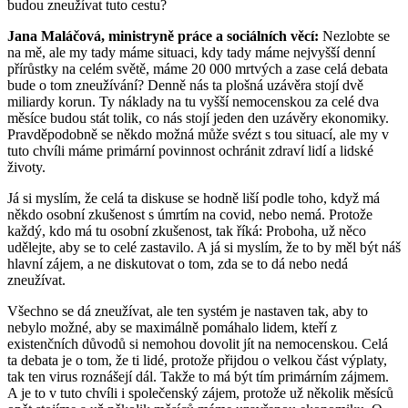
budou zneužívat tuto cestu?
Jana Maláčová, ministryně práce a sociálních věcí:
Nezlobte se
na mě, ale my tady máme situaci, kdy tady máme nejvyšší denní
přírůstky na celém světě, máme 20 000 mrtvých a zase celá debata
bude o tom zneužívání? Denně nás ta plošná uzávěra stojí dvě
miliardy korun. Ty náklady na tu vyšší nemocenskou za celé dva
měsíce budou stát tolik, co nás stojí jeden den uzávěry ekonomiky.
Pravděpodobně se někdo možná může svézt s tou situací, ale my v
tuto chvíli máme primární povinnost ochránit zdraví lidí a lidské
životy.
Já si myslím, že celá ta diskuse se hodně liší podle toho, když má
někdo osobní zkušenost s úmrtím na covid, nebo nemá. Protože
každý, kdo má tu osobní zkušenost, tak říká: Proboha, už něco
udělejte, aby se to celé zastavilo. A já si myslím, že to by měl být náš
hlavní zájem, a ne diskutovat o tom, zda se to dá nebo nedá
zneužívat.
Všechno se dá zneužívat, ale ten systém je nastaven tak, aby to
nebylo možné, aby se maximálně pomáhalo lidem, kteří z
existenčních důvodů si nemohou dovolit jít na nemocenskou. Celá
ta debata je o tom, že ti lidé, protože přijdou o velkou část výplaty,
tak ten virus roznášejí dál. Takže to má být tím primárním zájmem.
A je to v tuto chvíli i společenský zájem, protože už několik měsíců