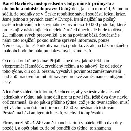
Karel Havlíček, místopředseda vlády, ministr průmyslu a
obchodu a ministr dopravy:
Dobrý den, já jsem moc rád, že mohu
sdělit, že podniky se v České republice stávají součástí řešení krize.
Jsme jednou z prvních zemí v Evropě, která najíždí na plošný
systém testování, a to s využitím v první fázi 10 000 podniků, které
protestují v následujících nejdéle čtrnácti dnech, ale bude to dříve,
2,1 milionu svých pracovníků, a to na povinné bázi. Současně s
námi toto rozjíždí, pokud máme správné informace, pouze
Německo, a to ještě nikoliv na bázi podnikové, ale na bázi možného
maloobchodního nákupu, takzvaných samotestů.
O co se konkrétně jedná: Přijali jsme dnes, jak už řekl pan
vicepremiér Hamáček, zrychlený režim, a to takový, že od středy
toho týdne, čili od 3. března, vyvstává povinnost zaměstnavatelů
nad 250 pracovníků mít připraveny pro své zaměstnance antigenní
testy.
Nicméně vzhledem k tomu, že chceme, aby se testovalo alespoň
jedenkrát v týdnu, tak jsme dali pro tu první fázi ještě dva dny navíc,
což znamená, že do pátku příštího týdne, což je do dvanáctého, musí
být všichni zaměstnanci firem nad 250 zaměstnanců testováni.
Postačí na bázi antigenních testů, za chvíli to upřesním.
Firmy mezi 50 až 249 zaměstnanci startují v pátek, čili o dva dny
později, a opět platí to, že od pondělí do týdne, to znamená