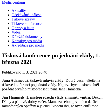
Média centrum
Aktuality
Očekáváné události
Tiskové zprávy
Tiskové konference
Opravy a fakta
Videa
Důležité dokumenty
Kontakty pro média
Akreditace pro média
Tisková konference po jednání vlády, 1.
března 2021
Publikováno 1. 3. 2021 20:40
Jana Adamcová, tisková mluvčí vlády:
Dobrý večer, vítejte na
tiskové konferenci po jednání vlády. Nejprve bych o slovo chtěla
požádat prvního místopředsedu pana Jana Hamáčka.
Jan Hamáček, 1. místopředseda vlády a ministr vnitra:
Děkuji.
Dámy a pánové, dobrý večer. Máme za sebou první den dalších
mimořádných opatření a já chci úvodem říci, že bych chtěl moc