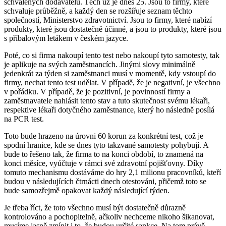
schválených dodavatelů. Těch už je dnes 25. Jsou to firmy, které
schvaluje průběžně, a každý den se rozšiřuje seznam těchto
společností, Ministerstvo zdravotnictví. Jsou to firmy, které nabízí
produkty, které jsou dostatečně účinné, a jsou to produkty, které jsou
s příbalovým letákem v českém jazyce.
Poté, co si firma nakoupí tento test nebo nakoupí tyto samotesty, tak
je aplikuje na svých zaměstnancích. Jinými slovy minimálně
jedenkrát za týden si zaměstnanci musí v momentě, kdy vstoupí do
firmy, nechat tento test udělat. V případě, že je negativní, je všechno
v pořádku. V případě, že je pozitivní, je povinností firmy a
zaměstnavatele nahlásit tento stav a tuto skutečnost svému lékaři,
respektive lékaři dotyčného zaměstnance, který ho následně posílá
na PCR test.
Toto bude hrazeno na úrovni 60 korun za konkrétní test, což je
spodní hranice, kde se dnes tyto takzvané samotesty pohybují. A
bude to řešeno tak, že firma to na konci období, to znamená na
konci měsíce, vyúčtuje v rámci své zdravotní pojišťovny. Díky
tomuto mechanismu dostáváme do hry 2,1 milionu pracovníků, kteří
budou v následujících čtrnácti dnech otestováni, přičemž toto se
bude samozřejmě opakovat každý následující týden.
Je třeba říct, že toto všechno musí být dostatečně důrazně
kontrolováno a pochopitelně, ačkoliv nechceme nikoho šikanovat,
musíme jasně zmínit i to, že budou určité sankce. Na tom právě