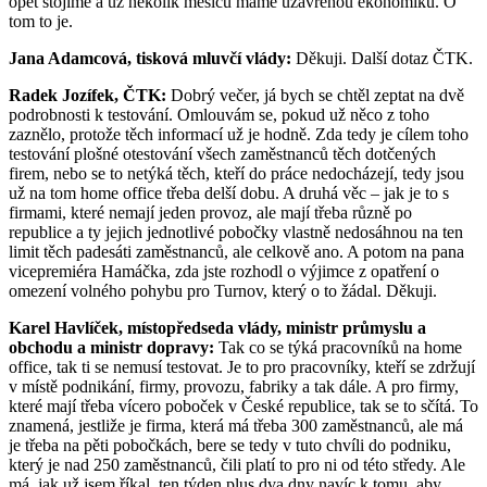
opět stojíme a už několik měsíců máme uzavřenou ekonomiku. O
tom to je.
Jana Adamcová, tisková mluvčí vlády:
Děkuji. Další dotaz ČTK.
Radek Jozífek, ČTK:
Dobrý večer, já bych se chtěl zeptat na dvě
podrobnosti k testování. Omlouvám se, pokud už něco z toho
zaznělo, protože těch informací už je hodně. Zda tedy je cílem toho
testování plošné otestování všech zaměstnanců těch dotčených
firem, nebo se to netýká těch, kteří do práce nedocházejí, tedy jsou
už na tom home office třeba delší dobu. A druhá věc – jak je to s
firmami, které nemají jeden provoz, ale mají třeba různě po
republice a ty jejich jednotlivé pobočky vlastně nedosáhnou na ten
limit těch padesáti zaměstnanců, ale celkově ano. A potom na pana
vicepremiéra Hamáčka, zda jste rozhodl o výjimce z opatření o
omezení volného pohybu pro Turnov, který o to žádal. Děkuji.
Karel Havlíček, místopředseda vlády, ministr průmyslu a
obchodu a ministr dopravy:
Tak co se týká pracovníků na home
office, tak ti se nemusí testovat. Je to pro pracovníky, kteří se zdržují
v místě podnikání, firmy, provozu, fabriky a tak dále. A pro firmy,
které mají třeba vícero poboček v České republice, tak se to sčítá. To
znamená, jestliže je firma, která má třeba 300 zaměstnanců, ale má
je třeba na pěti pobočkách, bere se tedy v tuto chvíli do podniku,
který je nad 250 zaměstnanců, čili platí to pro ni od této středy. Ale
má, jak už jsem říkal, ten týden plus dva dny navíc k tomu, aby