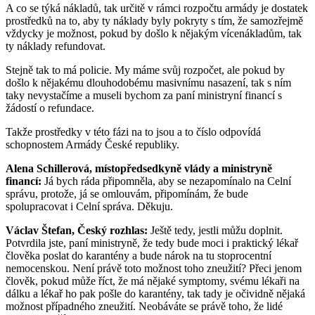
A co se týká nákladů, tak určitě v rámci rozpočtu armády je dostatek
prostředků na to, aby ty náklady byly pokryty s tím, že samozřejmě
vždycky je možnost, pokud by došlo k nějakým vícenákladům, tak
ty náklady refundovat.
Stejně tak to má policie. My máme svůj rozpočet, ale pokud by
došlo k nějakému dlouhodobému masivnímu nasazení, tak s ním
taky nevystačíme a museli bychom za paní ministryní financí s
žádostí o refundace.
Takže prostředky v této fázi na to jsou a to číslo odpovídá
schopnostem Armády České republiky.
Alena Schillerová, místopředsedkyně vlády a ministryně
financí:
Já bych ráda připomněla, aby se nezapomínalo na Celní
správu, protože, já se omlouvám, připomínám, že bude
spolupracovat i Celní správa. Děkuju.
Václav Štefan, Český rozhlas:
Ještě tedy, jestli můžu doplnit.
Potvrdila jste, paní ministryně, že tedy bude moci i praktický lékař
člověka poslat do karantény a bude nárok na tu stoprocentní
nemocenskou. Není právě toto možnost toho zneužití? Přeci jenom
člověk, pokud může říct, že má nějaké symptomy, svému lékaři na
dálku a lékař ho pak pošle do karantény, tak tady je očividně nějaká
možnost případného zneužití. Neobáváte se právě toho, že lidé