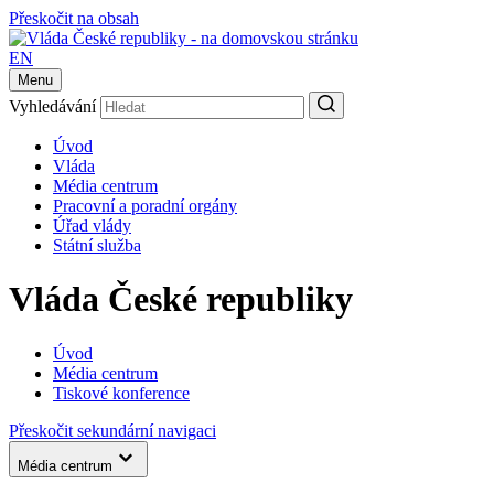
Přeskočit na obsah
EN
Menu
Vyhledávání
Úvod
Vláda
Média centrum
Pracovní a poradní orgány
Úřad vlády
Státní služba
Vláda České republiky
Úvod
Média centrum
Tiskové konference
Přeskočit sekundární navigaci
Média centrum