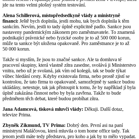
jde na tento velmi plošný systém testování.
Alena Schillerová, místopředsedkyně vlády a ministryně
financí:
Ještě bych doplnila, jestli mohu, tak bych doplnila k těm
sankcím. Nevím, jestli to tady úplně explicitně padlo. Sankce jsou
nastaveny pandemickým zákonem pro zaměstnavatele. To znamená
podnikající právnické nebo fyzické osoby je to až 500 000 korun,
může ta sankce být uložena opakovaně. Pro zaměstnance je to až
50 000 korun.
Takže si myslím, že jsou to značné sankce. Ale ta domluva té
pracovní skupiny, která vlastně zítra zasedne, svolává ji Ministerstvo
vnitra, nebo už je svolaná, jak vím od kolegů, tak se bude týkat
vůbec hledání cesty. Kdyby existovala firma, nebo prostě zjistí se
kontrolou, že tato firma to opakovaně, samozřejmě ty sankce budou
ukládány, netestuje, tak jak přistoupit k tomu, že by například jí byla
úplně zakázána činnost nebo by byla zavřena. Takže to bude
předmětem těch debat, které budou probíhat zítra.
Jana Adamcová, tisková mluvčí vlády:
Děkuji. Další dotaz,
televize Prima.
Zbyněk Zikmund, TV Prima:
Dobrý den. První asi na paní
ministryni Maláčovou, která mluvila o tom home office tady. Tak
jenom jestli máte tedy představu, pro koho a jak by to mělo vypadat.