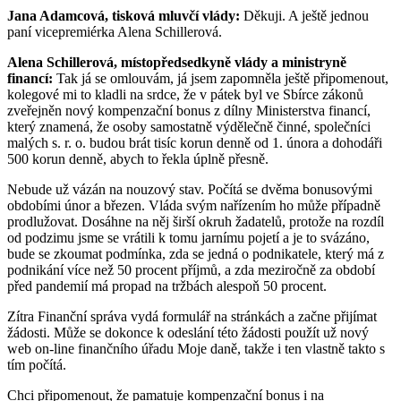
Jana Adamcová, tisková mluvčí vlády:
Děkuji. A ještě jednou
paní vicepremiérka Alena Schillerová.
Alena Schillerová, místopředsedkyně vlády a ministryně
financí:
Tak já se omlouvám, já jsem zapomněla ještě připomenout,
kolegové mi to kladli na srdce, že v pátek byl ve Sbírce zákonů
zveřejněn nový kompenzační bonus z dílny Ministerstva financí,
který znamená, že osoby samostatně výdělečně činné, společníci
malých s. r. o. budou brát tisíc korun denně od 1. února a dohodáři
500 korun denně, abych to řekla úplně přesně.
Nebude už vázán na nouzový stav. Počítá se dvěma bonusovými
obdobími únor a březen. Vláda svým nařízením ho může případně
prodlužovat. Dosáhne na něj širší okruh žadatelů, protože na rozdíl
od podzimu jsme se vrátili k tomu jarnímu pojetí a je to svázáno,
bude se zkoumat podmínka, zda se jedná o podnikatele, který má z
podnikání více než 50 procent příjmů, a zda meziročně za období
před pandemií má propad na tržbách alespoň 50 procent.
Zítra Finanční správa vydá formulář na stránkách a začne přijímat
žádosti. Může se dokonce k odeslání této žádosti použít už nový
web on-line finančního úřadu Moje daně, takže i ten vlastně takto s
tím počítá.
Chci připomenout, že pamatuje kompenzační bonus i na