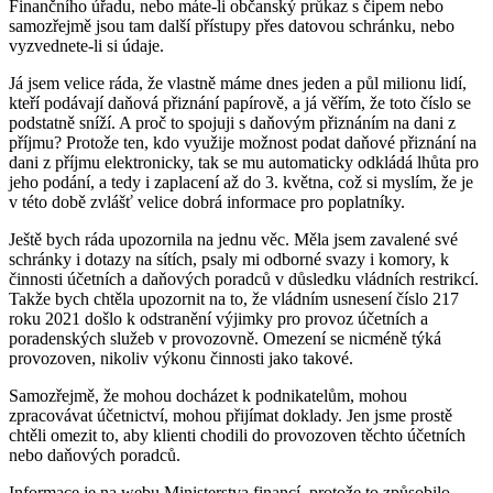
Finančního úřadu, nebo máte-li občanský průkaz s čipem nebo
samozřejmě jsou tam další přístupy přes datovou schránku, nebo
vyzvednete-li si údaje.
Já jsem velice ráda, že vlastně máme dnes jeden a půl milionu lidí,
kteří podávají daňová přiznání papírově, a já věřím, že toto číslo se
podstatně sníží. A proč to spojuji s daňovým přiznáním na dani z
příjmu? Protože ten, kdo využije možnost podat daňové přiznání na
dani z příjmu elektronicky, tak se mu automaticky odkládá lhůta pro
jeho podání, a tedy i zaplacení až do 3. května, což si myslím, že je
v této době zvlášť velice dobrá informace pro poplatníky.
Ještě bych ráda upozornila na jednu věc. Měla jsem zavalené své
schránky i dotazy na sítích, psaly mi odborné svazy i komory, k
činnosti účetních a daňových poradců v důsledku vládních restrikcí.
Takže bych chtěla upozornit na to, že vládním usnesení číslo 217
roku 2021 došlo k odstranění výjimky pro provoz účetních a
poradenských služeb v provozovně. Omezení se nicméně týká
provozoven, nikoliv výkonu činnosti jako takové.
Samozřejmě, že mohou docházet k podnikatelům, mohou
zpracovávat účetnictví, mohou přijímat doklady. Jen jsme prostě
chtěli omezit to, aby klienti chodili do provozoven těchto účetních
nebo daňových poradců.
Informace je na webu Ministerstva financí, protože to způsobilo