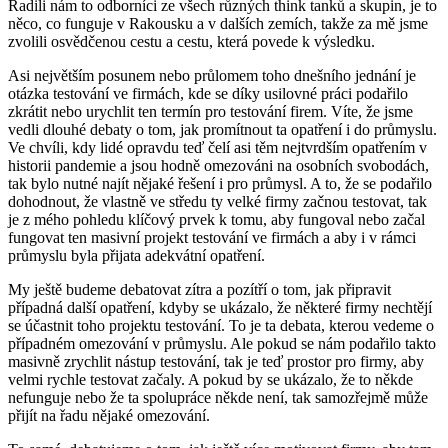
Radili nám to odborníci ze všech různých think tanků a skupin, je to
něco, co funguje v Rakousku a v dalších zemích, takže za mě jsme
zvolili osvědčenou cestu a cestu, která povede k výsledku.
Asi největším posunem nebo průlomem toho dnešního jednání je
otázka testování ve firmách, kde se díky usilovné práci podařilo
zkrátit nebo urychlit ten termín pro testování firem. Víte, že jsme
vedli dlouhé debaty o tom, jak promítnout ta opatření i do průmyslu.
Ve chvíli, kdy lidé opravdu teď čelí asi těm nejtvrdším opatřením v
historii pandemie a jsou hodně omezováni na osobních svobodách,
tak bylo nutné najít nějaké řešení i pro průmysl. A to, že se podařilo
dohodnout, že vlastně ve středu ty velké firmy začnou testovat, tak
je z mého pohledu klíčový prvek k tomu, aby fungoval nebo začal
fungovat ten masivní projekt testování ve firmách a aby i v rámci
průmyslu byla přijata adekvátní opatření.
My ještě budeme debatovat zítra a pozítří o tom, jak připravit
případná další opatření, kdyby se ukázalo, že některé firmy nechtějí
se účastnit toho projektu testování. To je ta debata, kterou vedeme o
případném omezování v průmyslu. Ale pokud se nám podařilo takto
masivně zrychlit nástup testování, tak je teď prostor pro firmy, aby
velmi rychle testovat začaly. A pokud by se ukázalo, že to někde
nefunguje nebo že ta spolupráce někde není, tak samozřejmě může
přijít na řadu nějaké omezování.