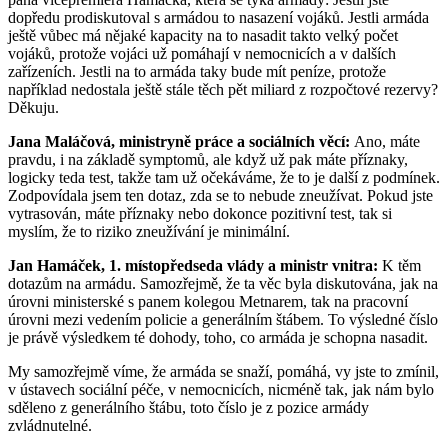
dopředu prodiskutoval s armádou to nasazení vojáků. Jestli armáda
ještě vůbec má nějaké kapacity na to nasadit takto velký počet
vojáků, protože vojáci už pomáhají v nemocnicích a v dalších
zařízeních. Jestli na to armáda taky bude mít peníze, protože
například nedostala ještě stále těch pět miliard z rozpočtové rezervy?
Děkuju.
Jana Maláčová, ministryně práce a sociálních věcí:
Ano, máte
pravdu, i na základě symptomů, ale když už pak máte příznaky,
logicky teda test, takže tam už očekáváme, že to je další z podmínek.
Zodpovídala jsem ten dotaz, zda se to nebude zneužívat. Pokud jste
vytrasován, máte příznaky nebo dokonce pozitivní test, tak si
myslím, že to riziko zneužívání je minimální.
Jan Hamáček, 1. místopředseda vlády a ministr vnitra:
K těm
dotazům na armádu. Samozřejmě, že ta věc byla diskutována, jak na
úrovni ministerské s panem kolegou Metnarem, tak na pracovní
úrovni mezi vedením policie a generálním štábem. To výsledné číslo
je právě výsledkem té dohody, toho, co armáda je schopna nasadit.
My samozřejmě víme, že armáda se snaží, pomáhá, vy jste to zmínil,
v ústavech sociální péče, v nemocnicích, nicméně tak, jak nám bylo
sděleno z generálního štábu, toto číslo je z pozice armády
zvládnutelné.