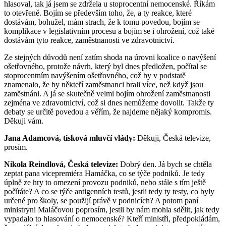
hlasoval, tak já jsem se zdržela u stoprocentní nemocenské. Říkám
to otevřeně. Bojím se především toho, že, a ty reakce, které
dostávám, bohužel, mám strach, že k tomu povedou, bojím se
komplikace v legislativním procesu a bojím se i ohrožení, což také
dostávám tyto reakce, zaměstnanosti ve zdravotnictví.
Ze stejných důvodů není zatím shoda na úrovni koalice o navýšení
ošetřovného, protože návrh, který byl dnes předložen, počítal se
stoprocentním navýšením ošetřovného, což by v podstatě
znamenalo, že by někteří zaměstnanci brali více, než když jsou
zaměstnáni. A já se skutečně velmi bojím ohrožení zaměstnanosti
zejména ve zdravotnictví, což si dnes nemůžeme dovolit. Takže ty
debaty se určitě povedou a věřím, že najdeme nějaký kompromis.
Děkuji vám.
Jana Adamcová, tisková mluvčí vlády:
Děkuji, Česká televize,
prosím.
Nikola Reindlová, Česká televize:
Dobrý den. Já bych se chtěla
zeptat pana vicepremiéra Hamáčka, co se týče podniků. Je tedy
úplně ze hry to omezení provozu podniků, nebo stále s tím ještě
počítáte? A co se týče antigenních testů, jestli tedy ty testy, co byly
určené pro školy, se použijí právě v podnicích? A potom paní
ministryni Maláčovou poprosím, jestli by nám mohla sdělit, jak tedy
vypadalo to hlasování o nemocenské? Kteří ministři, předpokládám,