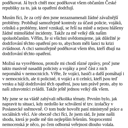
poděkovat. Já bych chtěl moc poděkovat všem občanům České
republiky za to, jak ta opatření dodržují.
Musím říci, že za celý den jsme nezaznamenali žádné závažnější
problémy. Probíhají samozřejmě kontroly za účasti policie, vojáků,
celníků a problémy, které vznikají, se řeší na místě a nejsou hlášeny
žádné mimořádné incidenty. Takže za mě velký dík našim
spoluobčanům. Věřím, že si všichni uvědomujeme, jak důležité je
dodržování těchto opatření pro to, abychom měli šanci tu krizi
zvládnout. A chci samozřejmě poděkovat všem těm, kteří dbají na
dodržování těchto opatření.
Možná na vysvětlenou, protože mi chodí různé zprávy, proč jsme
takto masivně nasadili policisty a vojáky a proč část z nich
nepomáhá v nemocnicích. Věřte, že vojáci, hasiči a další pomáhají i
v nemocnicích, ale ti policisté, ti vojáci a ti celníci, kteří jsou teď
venku a hájí dodržování těch opatření, jsou tam právě proto, aby to
naši zdravotníci zvládli. Takže ještě jednou velký dík všem.
My jsme se na vládě zabývali několika tématy. Prvním bylo, jak
napravit tu situaci, kdy nedošlo ke schválení té tzv. izolačky v
Poslanecké sněmovně. O tom bude hovořit paní ministryně práce a
sociálních věcí. Ale obecně chci říci, že jsem rád, že jsme našli
shodu, která je podle mě tím nejlepším řešením. Stoprocentní
nemocenská je něco, po čem odborná veřejnost dlouho volala.