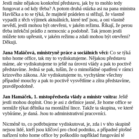
Jestli máte nějakou konkrétní představu, jak by to mohlo tedy
fungovat a od kdy třeba? A potom druhá otázka asi na pana ministra
Havlíčka a to se týká, že majitelé prádelen si stěžují, že vlastně
vypadli z těch výjimek aktuálních, které teď jsou, a oni vlastně
nevědí, jestli mohou být otevřeni, v jakém režimu. Říkají, že perou
třeba infekční prádlo z nemocnic a podobně. Tak jenom jestli
můžete toto upřesnit, v jakém režimu a zdali mohou být otevřeni?
Děkuji.
Jana Maláčová, ministryně práce a sociálních věcí:
Co se týká
toho home office, tak my to vydiskutujeme. Nějakou představu
máme, ale vydiskutujeme to ještě na úrovni vlády a pak to poctivě
představíme. Jedná se pak, tuším, že o mimořádné opatření v rámci
krizového zákona. Ale vydiskutujeme to, vychytáme všechny
případné mouchy a pak to poctivě vysvětlíme a zítra představíme,
pravděpodobně.
Jan Hamáček, 1. místopředseda vlády a ministr vnitra:
Ještě
jestli mohou doplnit. Ono je asi z definice jasné, že home office se
nemůže týkat dělníka na montážní lince. Takže ta skupina, ve které
vybíráme, je daná. Jsou to administrativní pracovníci.
Nicméně to, co potřebujeme vydiskutovat, je, zda i v této skupině
nejsou lidé, kteří jsou klíčoví pro chod podniku, a případné plošné
nařízení toho home office by poškodilo například fungování té