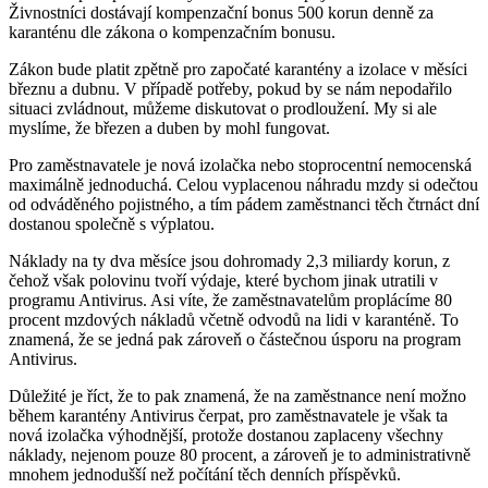
Živnostníci dostávají kompenzační bonus 500 korun denně za
karanténu dle zákona o kompenzačním bonusu.
Zákon bude platit zpětně pro započaté karantény a izolace v měsíci
březnu a dubnu. V případě potřeby, pokud by se nám nepodařilo
situaci zvládnout, můžeme diskutovat o prodloužení. My si ale
myslíme, že březen a duben by mohl fungovat.
Pro zaměstnavatele je nová izolačka nebo stoprocentní nemocenská
maximálně jednoduchá. Celou vyplacenou náhradu mzdy si odečtou
od odváděného pojistného, a tím pádem zaměstnanci těch čtrnáct dní
dostanou společně s výplatou.
Náklady na ty dva měsíce jsou dohromady 2,3 miliardy korun, z
čehož však polovinu tvoří výdaje, které bychom jinak utratili v
programu Antivirus. Asi víte, že zaměstnavatelům proplácíme 80
procent mzdových nákladů včetně odvodů na lidi v karanténě. To
znamená, že se jedná pak zároveň o částečnou úsporu na program
Antivirus.
Důležité je říct, že to pak znamená, že na zaměstnance není možno
během karantény Antivirus čerpat, pro zaměstnavatele je však ta
nová izolačka výhodnější, protože dostanou zaplaceny všechny
náklady, nejenom pouze 80 procent, a zároveň je to administrativně
mnohem jednodušší než počítání těch denních příspěvků.