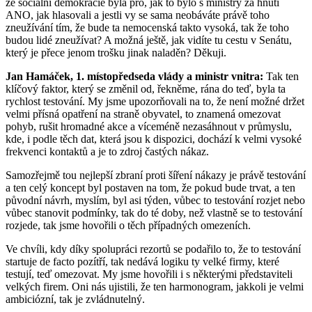
že sociální demokracie byla pro, jak to bylo s ministry za hnutí
ANO, jak hlasovali a jestli vy se sama neobáváte právě toho
zneužívání tím, že bude ta nemocenská takto vysoká, tak že toho
budou lidé zneužívat? A možná ještě, jak vidíte tu cestu v Senátu,
který je přece jenom trošku jinak naladěn? Děkuji.
Jan Hamáček, 1. místopředseda vlády a ministr vnitra:
Tak ten
klíčový faktor, který se změnil od, řekněme, rána do teď, byla ta
rychlost testování. My jsme upozorňovali na to, že není možné držet
velmi přísná opatření na straně obyvatel, to znamená omezovat
pohyb, rušit hromadné akce a víceméně nezasáhnout v průmyslu,
kde, i podle těch dat, která jsou k dispozici, dochází k velmi vysoké
frekvenci kontaktů a je to zdroj častých nákaz.
Samozřejmě tou nejlepší zbraní proti šíření nákazy je právě testování
a ten celý koncept byl postaven na tom, že pokud bude trvat, a ten
původní návrh, myslím, byl asi týden, vůbec to testování rozjet nebo
vůbec stanovit podmínky, tak do té doby, než vlastně se to testování
rozjede, tak jsme hovořili o těch případných omezeních.
Ve chvíli, kdy díky spolupráci rezortů se podařilo to, že to testování
startuje de facto pozítří, tak nedává logiku ty velké firmy, které
testují, teď omezovat. My jsme hovořili i s některými představiteli
velkých firem. Oni nás ujistili, že ten harmonogram, jakkoli je velmi
ambiciózní, tak je zvládnutelný.