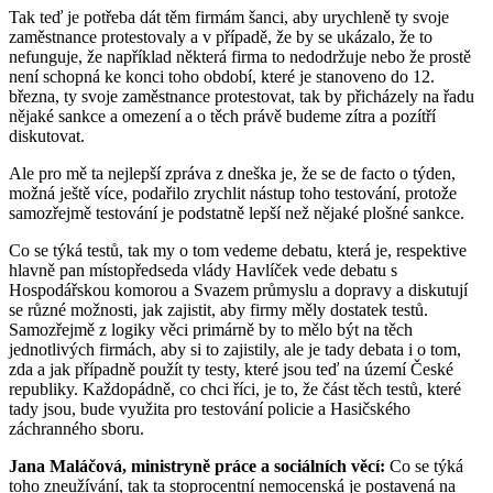
Tak teď je potřeba dát těm firmám šanci, aby urychleně ty svoje
zaměstnance protestovaly a v případě, že by se ukázalo, že to
nefunguje, že například některá firma to nedodržuje nebo že prostě
není schopná ke konci toho období, které je stanoveno do 12.
března, ty svoje zaměstnance protestovat, tak by přicházely na řadu
nějaké sankce a omezení a o těch právě budeme zítra a pozítří
diskutovat.
Ale pro mě ta nejlepší zpráva z dneška je, že se de facto o týden,
možná ještě více, podařilo zrychlit nástup toho testování, protože
samozřejmě testování je podstatně lepší než nějaké plošné sankce.
Co se týká testů, tak my o tom vedeme debatu, která je, respektive
hlavně pan místopředseda vlády Havlíček vede debatu s
Hospodářskou komorou a Svazem průmyslu a dopravy a diskutují
se různé možnosti, jak zajistit, aby firmy měly dostatek testů.
Samozřejmě z logiky věci primárně by to mělo být na těch
jednotlivých firmách, aby si to zajistily, ale je tady debata i o tom,
zda a jak případně použít ty testy, které jsou teď na území České
republiky. Každopádně, co chci říci, je to, že část těch testů, které
tady jsou, bude využita pro testování policie a Hasičského
záchranného sboru.
Jana Maláčová, ministryně práce a sociálních věcí:
Co se týká
toho zneužívání, tak ta stoprocentní nemocenská je postavená na