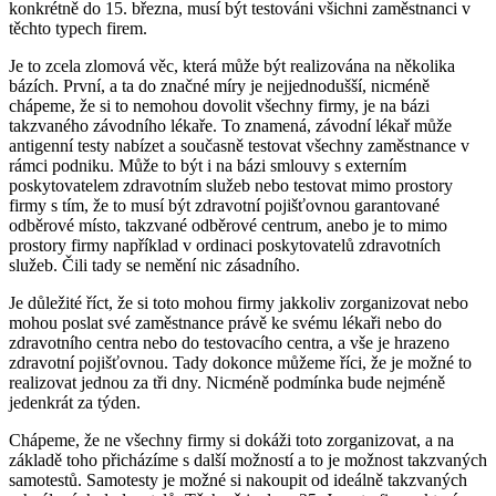
konkrétně do 15. března, musí být testováni všichni zaměstnanci v
těchto typech firem.
Je to zcela zlomová věc, která může být realizována na několika
bázích. První, a ta do značné míry je nejjednodušší, nicméně
chápeme, že si to nemohou dovolit všechny firmy, je na bázi
takzvaného závodního lékaře. To znamená, závodní lékař může
antigenní testy nabízet a současně testovat všechny zaměstnance v
rámci podniku. Může to být i na bázi smlouvy s externím
poskytovatelem zdravotním služeb nebo testovat mimo prostory
firmy s tím, že to musí být zdravotní pojišťovnou garantované
odběrové místo, takzvané odběrové centrum, anebo je to mimo
prostory firmy například v ordinaci poskytovatelů zdravotních
služeb. Čili tady se nemění nic zásadního.
Je důležité říct, že si toto mohou firmy jakkoliv zorganizovat nebo
mohou poslat své zaměstnance právě ke svému lékaři nebo do
zdravotního centra nebo do testovacího centra, a vše je hrazeno
zdravotní pojišťovnou. Tady dokonce můžeme říci, že je možné to
realizovat jednou za tři dny. Nicméně podmínka bude nejméně
jedenkrát za týden.
Chápeme, že ne všechny firmy si dokáži toto zorganizovat, a na
základě toho přicházíme s další možností a to je možnost takzvaných
samotestů. Samotesty je možné si nakoupit od ideálně takzvaných