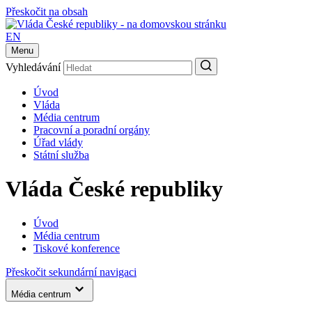
Přeskočit na obsah
EN
Menu
Vyhledávání
Úvod
Vláda
Média centrum
Pracovní a poradní orgány
Úřad vlády
Státní služba
Vláda České republiky
Úvod
Média centrum
Tiskové konference
Přeskočit sekundární navigaci
Média centrum