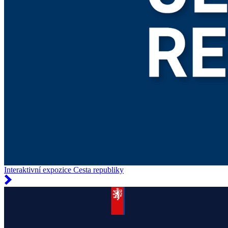
Interaktivní expozice Cesta republiky