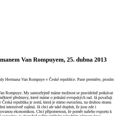
Hermanem Van Rompuyem, 25. dubna 2013
é rady Hermana Van Rompuye v České republice. Pane premiére, prosím
na Van Rompuye. My samozřejmě máme možnost se pravidelně potkávat
t některé představy, které máme o jednání evropských rad. Já považuji
e Česká republika je zemí, která je mimo eurozónu, na druhou stranu
intenzivně zajímá. Já chci ale také doplnit, že jsou zde i
entovanou ekonomikou. Chci připomenout, že poměr našeho exportu k