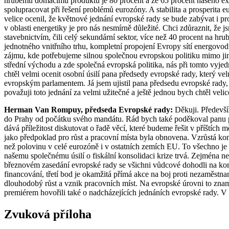
hrubému domácímu produktu je 80 procent a že 65 procent našeho exp
spolupracovat při řešení problémů eurozóny. A stabilita a prosperita e
velice ocenil, že květnové jednání evropské rady se bude zabývat i p
v oblasti energetiky je pro nás nesmírně důležité. Chci zdůraznit, ž
stavebnictvím, čili celý sekundární sektor, více než 40 procent na 
jednotného vnitřního trhu, kompletní propojení Evropy sítí energovodů
zájmu, kde potřebujeme silnou společnou evropskou politiku mimo jin
střední východu a zde společná evropská politika, nás při tomto vyjed
chtěl velmi ocenit osobní úsilí pana předsedy evropské rady, který
evropským parlamentem. Já jsem ujistil pana předsedu evropské rady,
považuji toto jednání za velmi užitečné a ještě jednou bych chtěl veli
Herman Van Rompuy, předseda Evropské rady:
Děkuji. Především
do Prahy od počátku svého mandátu. Rád bych také poděkoval panu p
dává příležitost diskutovat o řadě věcí, které budeme řešit v příštích 
jako předpoklad pro růst a pracovní místa byla obnovena. Vzrůstá kon
než polovinu v celé eurozóně i v ostatních zemích EU. To všechno j
našemu společnému úsilí o fiskální konsolidaci krize trvá. Zejména
březnovém zasedání evropské rady se všichni vůdcové dohodli na kompl
financování, třetí bod je okamžitá přímá akce na boj proti nezaměstn
dlouhodobý růst a vznik pracovních míst. Na evropské úrovni to zna
premiérem hovořili také o nadcházejících jednáních evropské rady. 
Zvuková příloha