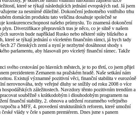
í eurozóny, je skutečně naším vitálním národním zájmem úzce
žitostí, které se týkají následujících jednání evropských rad. Já jsem
ovažujeme za nesmírně důležité. Dokončení jednotného vnitřního trhu
 hrubém domácím produktu tato veličina dosahuje společně se
livňuje konkurenceschopnost našeho průmyslu. To znamená dokončení
plyn. Diverzifikace přepravních tras je něco, co je silně v našem
kých surovin bude například Rusko nebo některé státy blízkého a
, které se týkají jednání o víceletém finančním rámci, já bych tady
všech 27 členských zemí a nyní je nezbytné dosáhnout shody s
ého parlamentu, aby hlasovali pro víceletý finanční rámec. Takže
ci svého cestování po hlavních městech, je to po třetí, co jsem přijel
 panem prezidentem Zemanem na pražském hradě. Naše setkání nám
oritou. Existují významné pozitivní věci, finanční stabilita v eurozóně
lní nerovnováha, tedy veřejné dluhy se snížily od roku 2008 o více
h hospodářských záležitostech. Navzdory těmto pozitivním trendům a
íme pracovat souběžně s krátkodobým i dlouhodobým programem na
žení finanční stability, 2. obnova a udržení rozumného veřejného
 rozpočtu a MFF, 4. provedení strukturálních reforem, které umožní
ru české vlády v čele s panem premiérem. Dnes jsme s panem