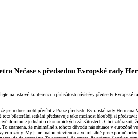
 Petra Nečase s předsedou Evropské rady 
ejte na tiskové konferenci u příležitosti návštěvy předsedy Evropsk
, že jsem dnes mohl přivítat v Praze předsedu Evropské rady Herma
toto bilaterální setkání představuje také možnost hlouběji si představi
pivě dominuje jednání o ekonomických záležitostech. Chci zdůraznit, ž
o znamená, že minimálně z tohoto důvodu nás situace v eurozóně velmi 
ky eurozóny. My jsme malou otevřenou a velmi silně proexportně ori