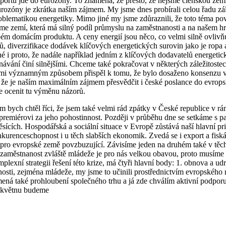
ortu jde do eurozóny. To znamená, že presto, že nejsme členskou zem
urozóny je zkrátka naším zájmem. My jsme dnes probírali celou řadu zále
roblematikou energetiky. Mimo jiné my jsme zdůraznili, že toto téma p
e jsme zemí, která má silný podíl průmyslu na zaměstnanosti a na našem
hrubém domácím produktu. A ceny energií jsou něco, co velmi silně ov
, diverzifikace dodávek klíčových energetických surovin jako je ropa a 
é i proto, že nadále například jedním z klíčových dodavatelů energetic
návání činí silnějšími. Chceme také pokračovat v některých záležitostech
 velmi významným způsobem přispěl k tomu, že bylo dosaženo konsenzu 
 že je naším maximálním zájmem přesvědčit i české poslance do evropsk
ce ocenit tu výměnu názorů.
 bych chtěl říci, že jsem také velmi rád zpátky v České republice v rám
remiérovi za jeho pohostinnost. Později v průběhu dne se setkáme s
měsících. Hospodářská a sociální situace v Evropě zůstává naší hlavní pri
kurenceschopnost i u těch slabších ekonomik. Zvedá se i export a fiská
e pro evropské země povzbuzující. Závisíme jeden na druhém také v těc
 nezaměstnanost zvláště mládeže je pro nás velkou obavou, proto mus
exní strategii řešení této krize, má čtyři hlavní body: 1. obnova a udr
anosti, zejména mládeže, my jsme to učinili prostřednictvím evropského
mená také prohloubení společného trhu a já zde chválím aktivní podpo
V květnu budeme