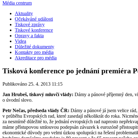
Média centrum
Aktuality
Očekáváné události
Tiskové zprávy
Tiskové konference
Opravy a fakta
Videa
Důležité dokumenty
Kontakty pro média
Akreditace pro média
Tisková konference po jednání premiéra
Publikováno 25. 4. 2013 11:15
Jan Hrubeš, tiskový mluvčí vlády:
Dámy a pánové příjemný den, vít
o úvodní slovo.
Petr Nečas, předseda vlády ČR:
Dámy a pánové já jsem velice rád
v průběhu Evropských rad, které zasedají několikrát do roka. Nicméně 
za nesmírně důležité to, že jednání evropských rad naprosto nepřekva
máme přístupovou smlouvou podepsán závazek k eurozóně přistoupit. T
ekonomické důvody pro velmi úzkou spolupráci na řešení problemati