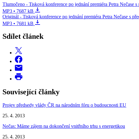
Tlumočeno - Tisková konference po jednání premiéra Petra Nečas
MP3 • 7687 kB
Originál - Tisková konference po jednání premiéra Petra Nečase 
MP3 • 7681 kB
Sdílet článek
Související články
Projev předsedy vlády ČR na národním fóru o budoucnosti EU
25. 4. 2013
Nečas: Máme zájem na dokončení vnitřního trhu s energetikou
25. 4. 2013