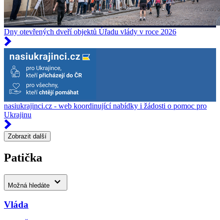
Dny otevřených dveří objektů Úřadu vlády v roce 2026
nasiukrajinci.cz - web koordinující nabídky i žádosti o pomoc pro
Ukrajinu
Zobrazit další
Patička
Možná hledáte
Vláda