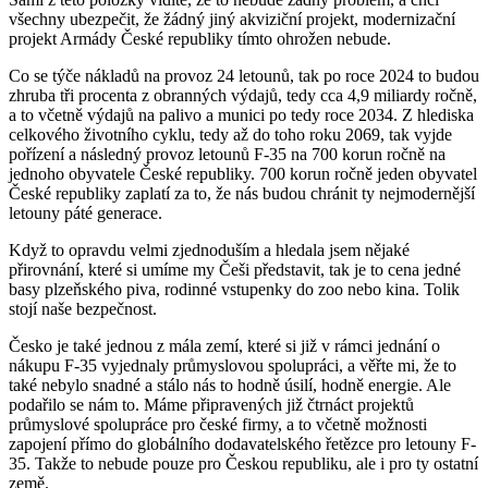
všechny ubezpečit, že žádný jiný akviziční projekt, modernizační
projekt Armády České republiky tímto ohrožen nebude.
Co se týče nákladů na provoz 24 letounů, tak po roce 2024 to budou
zhruba tři procenta z obranných výdajů, tedy cca 4,9 miliardy ročně,
a to včetně výdajů na palivo a munici po tedy roce 2034. Z hlediska
celkového životního cyklu, tedy až do toho roku 2069, tak vyjde
pořízení a následný provoz letounů F-35 na 700 korun ročně na
jednoho obyvatele České republiky. 700 korun ročně jeden obyvatel
České republiky zaplatí za to, že nás budou chránit ty nejmodernější
letouny páté generace.
Když to opravdu velmi zjednoduším a hledala jsem nějaké
přirovnání, které si umíme my Češi představit, tak je to cena jedné
basy plzeňského piva, rodinné vstupenky do zoo nebo kina. Tolik
stojí naše bezpečnost.
Česko je také jednou z mála zemí, které si již v rámci jednání o
nákupu F-35 vyjednaly průmyslovou spolupráci, a věřte mi, že to
také nebylo snadné a stálo nás to hodně úsilí, hodně energie. Ale
podařilo se nám to. Máme připravených již čtrnáct projektů
průmyslové spolupráce pro české firmy, a to včetně možnosti
zapojení přímo do globálního dodavatelského řetězce pro letouny F-
35. Takže to nebude pouze pro Českou republiku, ale i pro ty ostatní
země.