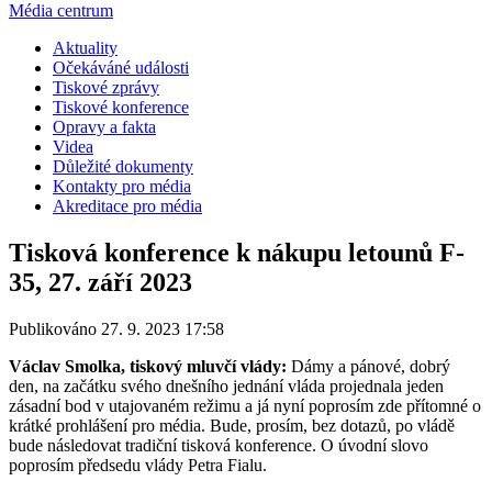
Média centrum
Aktuality
Očekáváné události
Tiskové zprávy
Tiskové konference
Opravy a fakta
Videa
Důležité dokumenty
Kontakty pro média
Akreditace pro média
Tisková konference k nákupu letounů F-
35, 27. září 2023
Publikováno 27. 9. 2023 17:58
Václav Smolka, tiskový mluvčí vlády:
Dámy a pánové, dobrý
den, na začátku svého dnešního jednání vláda projednala jeden
zásadní bod v utajovaném režimu a já nyní poprosím zde přítomné o
krátké prohlášení pro média. Bude, prosím, bez dotazů, po vládě
bude následovat tradiční tisková konference. O úvodní slovo
poprosím předsedu vlády Petra Fialu.