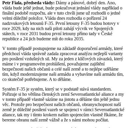
Petr Fiala, předseda vlády:
Dámy a pánové, dobrý den. Ano,
vláda bude ještě jednat, bude pokračovat jednání vlády například o
finální podobě rozpočtu, ale v tuto chvíli jsme už rozhodli o jedné
velmi důležité položce. Vláda dnes rozhodla o pořízení 24
nadzvukových letounů F-35. První letouny F-35 budou hotovy v
roce 2029, kdy na nich naši piloti zahájí výcvik ve Spojených
státech, v roce 2031 budou první letouny přímo tady v České
republice a 24 jich budeme mít do roku 2035.
V tomto případě postupujeme na základě doporučení armády, které
předchozí vláda správně zadala zpracovat analýzu nejlepší varianty
pro posílení vzdušných sil. My za jeden z klíčových závazků, který
máme i v programovém prohlášení, považujeme zajištění
bezpečnosti našich občanů a celé naší země a to nejlépe uděláme
tím, když modernizujeme naši armádu a vybavíme naši armádu tím,
co skutečně potřebujeme. A to děláme.
Systém F-35 je systém, který se v podstatě stává standardem.
Pořizuje si ho většina členských zemí Severoatlantické aliance a my
v tomto případě vlastně sázíme na jistotu a děláme tím ještě jednu
věc. Protože pro bezpečnost našich občanů, obranyschopnost naší
země je důležité posílení vazeb se spojenci v rámci Severoatlantické
aliance, tak my i tímto krokem našim spojencům vlastně říkáme, že
bereme obranu naší země vážně a že s námi mohou počítat.