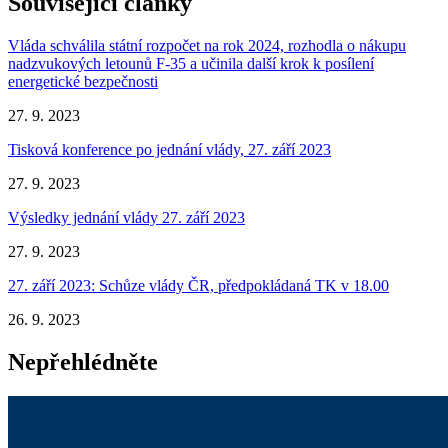
Související články
Vláda schválila státní rozpočet na rok 2024, rozhodla o nákupu
nadzvukových letounů F-35 a učinila další krok k posílení
energetické bezpečnosti
27. 9. 2023
Tisková konference po jednání vlády, 27. září 2023
27. 9. 2023
Výsledky jednání vlády 27. září 2023
27. 9. 2023
27. září 2023: Schůze vlády ČR, předpokládaná TK v 18.00
26. 9. 2023
Nepřehlédněte