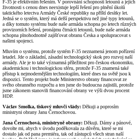
F-35 je efektivním řešením. V porovnání schopností letounů a jejich
životnosti s cenou dnes neexistuje lepší řešení pro plnění úkolů
taktického letectva Armády České republiky na příští desítky let.
Jedná se o systém, který má delší perspektivu než jiné typy letounů,
a díky tomuto systému bude naše armáda schopna po letech různých
provizorních řešení, pronájmu čtrnácti letounů, bude naše armáda
schopna plnohodnotně zajišťovat obranu Česka a spolupracovat s
našimi spojenci.
Mluvím o systému, protože systém F-35 neznamená jenom pořízení
letadel. Jde o základní, zásadní technologický skok pro rozvoj naší
armády. Ale je to také významná příležitost pro českou ekonomiku,
akademickou i technologickou sféru, protože F-35 znamená také
přístup k nejmodernějším technologiím, které dnes na světě jsou k
dispozici. Tento projekt bude Ministerstvo obrany financovat ze
svého obranného rozpočtu a ten jsme do budoucna zajistili, protože
jsme zákonem stanovili financování obrany ve výši dvou procent
HDP.
Václav Smolka, tiskový mluvčí vlády:
Děkuji a poprosím
ministryni obrany Janu Černochovou.
Jana Černochová, ministryně obrany:
Děkuji. Dámy a pánové,
dovolte mi, abych v úvodu poděkovala za důvěru, které se mi
dostalo jak od pana premiéra, tak od zástupců všech stran naší