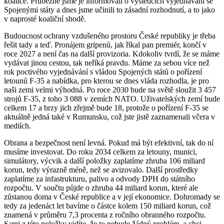
koalice. Průběžně jsme je informovali o výsledcích vyjednávání se
Spojenými státy a dnes jsme učinili to zásadní rozhodnutí, a to jako
v naprosté koaliční shodě.
Budoucnost ochrany vzdušeného prostoru České republiky je třeba
řešit tady a teď. Pronájem gripenů, jak říkal pan premiér, končí v
roce 2027 a není čas na další provizoria. Kdokoliv tvrdí, že se máme
vydávat jinou cestou, tak neříká pravdu. Máme za sebou více než
rok poctivého vyjednávání s vládou Spojených států o pořízení
letounů F-35 a nabídka, pro kterou se dnes vláda rozhodla, je pro
naši zemi velmi výhodná. Po roce 2030 bude na světě sloužit 3 457
strojů F-35, z toho 3 088 v zemích NATO. Uživatelských zemí bude
celkem 17 a brzy jich zřejmě bude 18, protože o pořízení F-35 se
aktuálně jedná také v Rumunsku, což jste jistě zaznamenali včera v
mediích.
Obrana a bezpečnost není levná. Pokud má být efektivní, tak do ní
musíme investovat. Do roku 2034 celkem za letouny, munici,
simulátory, výcvik a další položky zaplatíme zhruba 106 miliard
korun, tedy výrazně méně, než se avizovalo. Další prostředky
zaplatíme za infastrukturu, palivo a odvody DPH do státního
rozpočtu. V součtu půjde o zhruba 44 miliard korun, které ale
zůstanou doma v České republice a v její ekonomice. Dohromady se
tedy za jedenáct let bavíme o částce kolem 150 miliard korun, což
znamená v průměru 7,3 procenta z ročního obranného rozpočtu.
Sami z této položky vidíte, že to nebude žádný problém, a chci