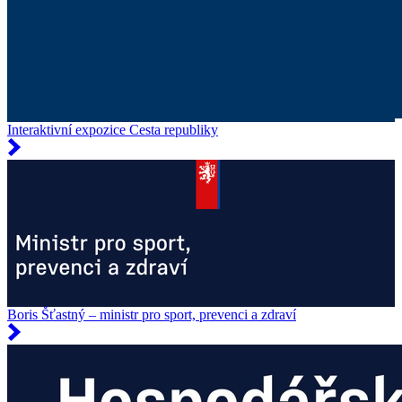
Interaktivní expozice Cesta republiky
Boris Šťastný – ministr pro sport, prevenci a zdraví