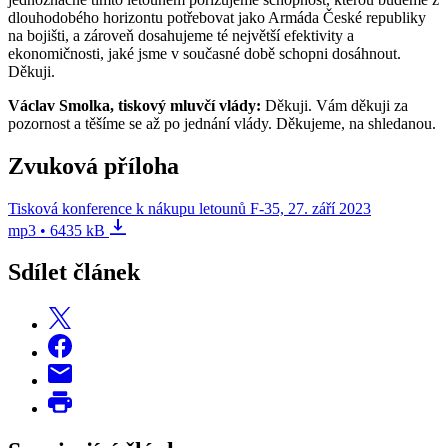
dlouhodobého horizontu potřebovat jako Armáda České republiky
na bojišti, a zároveň dosahujeme té největší efektivity a
ekonomičnosti, jaké jsme v současné době schopni dosáhnout.
Děkuji.
Václav Smolka, tiskový mluvčí vlády:
Děkuji. Vám děkuji za
pozornost a těšíme se až po jednání vlády. Děkujeme, na shledanou.
Zvuková příloha
Tisková konference k nákupu letounů F-35, 27. září 2023
mp3 • 6435 kB
Sdílet článek