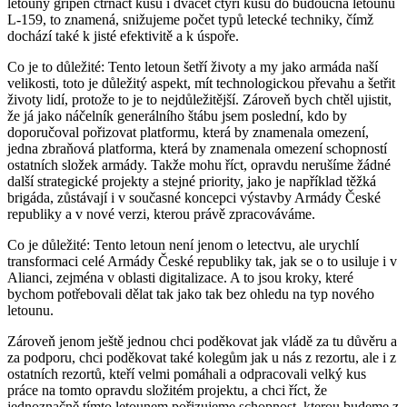
letouny gripen čtrnáct kusů i dvacet čtyři kusů do budoucna letounů
L-159, to znamená, snižujeme počet typů letecké techniky, čímž
dochází také k jisté efektivitě a k úspoře.
Co je to důležité: Tento letoun šetří životy a my jako armáda naší
velikosti, toto je důležitý aspekt, mít technologickou převahu a šetřit
životy lidí, protože to je to nejdůležitější. Zároveň bych chtěl ujistit,
že já jako náčelník generálního štábu jsem poslední, kdo by
doporučoval pořizovat platformu, která by znamenala omezení,
jedna zbraňová platforma, která by znamenala omezení schopností
ostatních složek armády. Takže mohu říct, opravdu nerušíme žádné
další strategické projekty a stejné priority, jako je například těžká
brigáda, zůstávají i v současné koncepci výstavby Armády České
republiky a v nové verzi, kterou právě zpracováváme.
Co je důležité: Tento letoun není jenom o letectvu, ale urychlí
transformaci celé Armády České republiky tak, jak se o to usiluje i v
Alianci, zejména v oblasti digitalizace. A to jsou kroky, které
bychom potřebovali dělat tak jako tak bez ohledu na typ nového
letounu.
Zároveň jenom ještě jednou chci poděkovat jak vládě za tu důvěru a
za podporu, chci poděkovat také kolegům jak u nás z rezortu, ale i z
ostatních rezortů, kteří velmi pomáhali a odpracovali velký kus
práce na tomto opravdu složitém projektu, a chci říct, že
jednoznačně tímto letounem pořizujeme schopnost, kterou budeme z