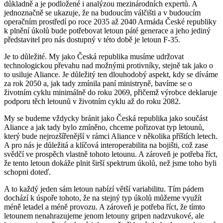
důkladně a je podložené i analýzou mezinárodních expertů. A
jednoznačně se ukazuje, že na budoucím válčišti a v budoucím
operačním prostředí po roce 2035 až 2040 Armáda České republiky
k plnění úkolů bude potřebovat letoun páté generace a jeho jediný
představitel pro nás dostupný v této době je letoun F-35.
Je to důležité. My jako Česká republika musíme udržovat
technologickou převahu nad možnými protivníky, stejně tak jako o
to usiluje Aliance. Je důležitý ten dlouhodobý aspekt, kdy se díváme
za rok 2050 a, jak tady zmínila paní ministryně, bavíme se o
životním cyklu minimálně do roku 2069, přičemž výrobce deklaruje
podporu těch letounů v životním cyklu až do roku 2082.
My se budeme vždycky bránit jako Česká republika jako součást
Aliance a jak tady bylo zmíněno, chceme pořizovat typ letounů,
který bude nejrozšířenější v rámci Aliance v několika příštích letech.
A pro nás je důležitá a klíčová interoperabilita na bojišti, což zase
svědčí ve prospěch vlastně tohoto letounu. A zároveň je potřeba říct,
že tento letoun dokáže plnit širší spektrum úkolů, než jsme toho byli
schopni doteď.
A to každý jeden sám letoun nabízí větší variabilitu. Tím pádem
dochází k úspoře tohoto, že na stejný typ úkolů můžeme využít
méně letadel a méně provozu. A zároveň je potřeba říct, že tímto
letounem nenahrazujeme jenom letouny gripen nadzvukové, ale