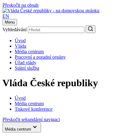
Přeskočit na obsah
EN
Menu
Vyhledávání
Úvod
Vláda
Média centrum
Pracovní a poradní orgány
Úřad vlády
Státní služba
Vláda České republiky
Úvod
Média centrum
Tiskové konference
Přeskočit sekundární navigaci
Média centrum