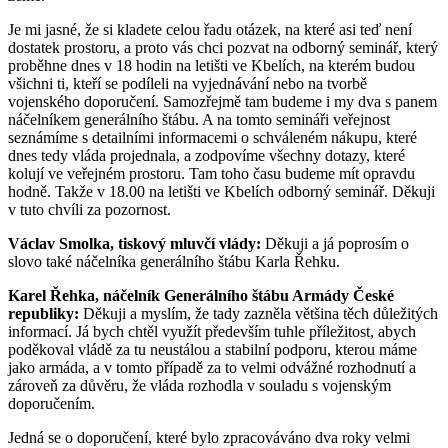
Je mi jasné, že si kladete celou řadu otázek, na které asi teď není
dostatek prostoru, a proto vás chci pozvat na odborný seminář, který
proběhne dnes v 18 hodin na letišti ve Kbelích, na kterém budou
všichni ti, kteří se podíleli na vyjednávání nebo na tvorbě
vojenského doporučení. Samozřejmě tam budeme i my dva s panem
náčelníkem generálního štábu. A na tomto semináři veřejnost
seznámíme s detailními informacemi o schváleném nákupu, které
dnes tedy vláda projednala, a zodpovíme všechny dotazy, které
kolují ve veřejném prostoru. Tam toho času budeme mít opravdu
hodně. Takže v 18.00 na letišti ve Kbelích odborný seminář. Děkuji
v tuto chvíli za pozornost.
Václav Smolka, tiskový mluvčí vlády:
Děkuji a já poprosím o
slovo také náčelníka generálního štábu Karla Řehku.
Karel Řehka, náčelník Generálního štábu Armády České
republiky:
Děkuji a myslím, že tady zazněla většina těch důležitých
informací. Já bych chtěl využít především tuhle příležitost, abych
poděkoval vládě za tu neustálou a stabilní podporu, kterou máme
jako armáda, a v tomto případě za to velmi odvážné rozhodnutí a
zároveň za důvěru, že vláda rozhodla v souladu s vojenským
doporučením.
Jedná se o doporučení, které bylo zpracováváno dva roky velmi