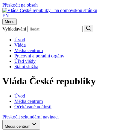
Přeskočit na obsah
EN
Menu
Vyhledávání
Úvod
Vláda
Média centrum
Pracovní a poradní orgány
Úřad vlády
Státní služba
Vláda České republiky
Úvod
Média centrum
Očekáváné události
Přeskočit sekundární navigaci
Média centrum