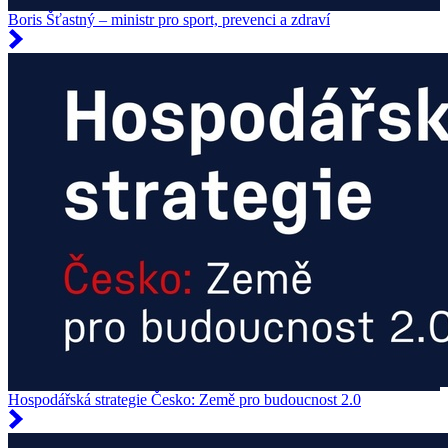
Boris Šťastný – ministr pro sport, prevenci a zdraví
Hospodářská strategie Česko: Země pro budoucnost 2.0