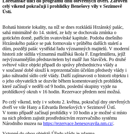
Loretánské ulici do programu dnů otevřených dveří. Zároveň
celý víkend pokračují i prohlídky Benešovy vily v Sezimově
Ústí.
Bohatá historie lokality, na níž se dnes rozkládá Hrzánský palác,
sahá minimálně do 14. století, ze kdy se dochovala zmínka o
gotickém domě, patřícím svatovítské kapitule. Podoba dnešního
Hrzánského paláce se pak formovala v průběhu dalších staletí a
dům, později palác vystřídal řadu významných majitelů. V moderní
historii zde sídlila významná malířská škola F. Engelmüllera, jejíž
nejvýznamnějším představitelem byl malíř Jan Slavíček. Po druhé
světové válce objekt připadl do správy předsednictva vlády a
v současné době slouží k reprezentačním účelům předsedy vlády i
jako náhradní sídlo celé vlády. Další zajímavosti o historii objektu i
o jeho obyvatelích se dozvíte během komentovaných prohlídek,
které začínají v neděli od 9 hodin, poslední skupiny vyjde na
prohlídkový okruh v 16 hodin. Rezervace předem není možná.
Po celý víkend, tedy i v sobotu 2. května, pokračují dny otevřených
dveří ve vile Hany a Edvarda Benešových v Sezimově Ústí.
V tomto případě začínají prohlídky v 10 hodin a je možné si místo
na nich předem zajistit prostřednictvím rezervačního systému
Národního muzea na
https://rezervace.benesovavila.nm.cz/
.
Vstupné do obou objektů Úřadu vlády je zdarma.