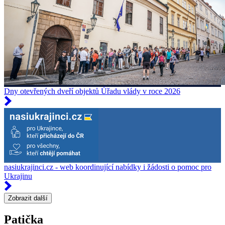
Dny otevřených dveří objektů Úřadu vlády v roce 2026
nasiukrajinci.cz - web koordinující nabídky i žádosti o pomoc pro
Ukrajinu
Zobrazit další
Patička