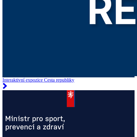
Interaktivní expozice Cesta republiky