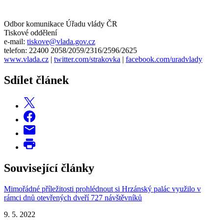
Odbor komunikace Úřadu vlády ČR
Tiskové oddělení
e-mail:
tiskove@vlada.gov.cz
telefon: 22400 2058/2059/2316/2596/2625
www.vlada.cz
|
twitter.com/strakovka
|
facebook.com/uradvlady
Sdílet článek
Související články
Mimořádné příležitosti prohlédnout si Hrzánský palác využilo v
rámci dnů otevřených dveří 727 návštěvníků
9. 5. 2022