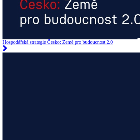
Hospodářská strategie Česko: Země pro budoucnost 2.0