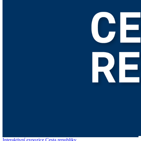
Interaktivní expozice Cesta republiky