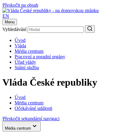
Přeskočit na obsah
EN
Menu
Vyhledávání
Úvod
Vláda
Média centrum
Pracovní a poradní orgány
Úřad vlády
Státní služba
Vláda České republiky
Úvod
Média centrum
Očekáváné události
Přeskočit sekundární navigaci
Média centrum