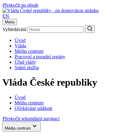
Přeskočit na obsah
EN
Menu
Vyhledávání
Úvod
Vláda
Média centrum
Pracovní a poradní orgány
Úřad vlády
Státní služba
Vláda České republiky
Úvod
Média centrum
Očekáváné události
Přeskočit sekundární navigaci
Média centrum