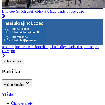
Dny otevřených dveří objektů Úřadu vlády v roce 2026
nasiukrajinci.cz - web koordinující nabídky i žádosti o pomoc pro
Ukrajinu
Zobrazit další
Patička
Možná hledáte
Vláda
Členové vlády