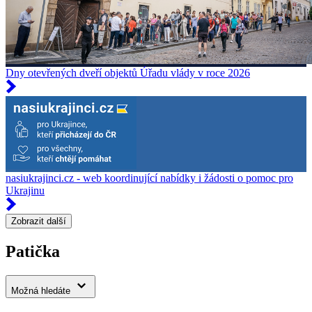
Dny otevřených dveří objektů Úřadu vlády v roce 2026
nasiukrajinci.cz - web koordinující nabídky i žádosti o pomoc pro
Ukrajinu
Zobrazit další
Patička
Možná hledáte