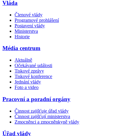
Vláda
Členové vlády
Programové prohlášení
Postavení vlády
Ministerstva
Historie
Média centrum
Aktuálně
Očekávané události
Tiskové zprávy
Tiskové konference
Jednání vlády
Foto a video
Pracovní a poradní orgány
Činnost zajišťuje úřad vlády
Činnost zajišťují ministerstva
Zmocněnci a zmocněnkyně vlády
Úřad vlády