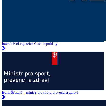
Interaktivní expozice Cesta republiky
Boris Šťastný – ministr pro sport, prevenci a zdraví