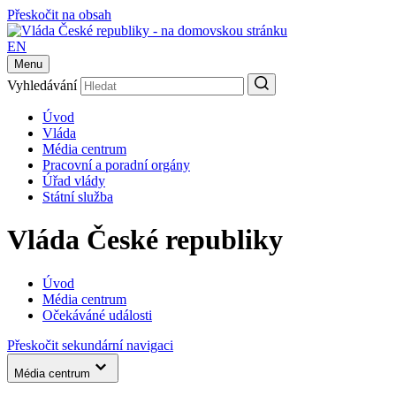
Přeskočit na obsah
EN
Menu
Vyhledávání
Úvod
Vláda
Média centrum
Pracovní a poradní orgány
Úřad vlády
Státní služba
Vláda České republiky
Úvod
Média centrum
Očekáváné události
Přeskočit sekundární navigaci
Média centrum