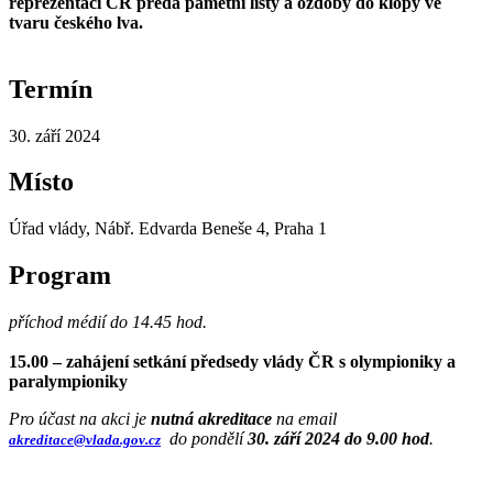
reprezentaci ČR předá pamětní listy a ozdoby do klopy ve
tvaru českého lva.
Termín
30. září 2024
Místo
Úřad vlády, Nábř. Edvarda Beneše 4, Praha 1
Program
příchod médií do 14.45 hod.
15.00 – zahájení setkání předsedy vlády ČR s olympioniky a
paralympioniky
Pro účast na akci je
nutná akreditace
na email
do pondělí
30. září 2024 do 9.00 hod
.
akreditace@vlada.gov.cz