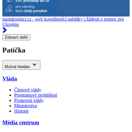
nasiukrajinci.cz - web koordinující nabídky i žádosti o pomoc pro
Ukrajinu
Zobrazit další
Patička
Možná hledáte
Vláda
Členové vlády
Programové prohlášení
Postavení vlády
Ministerstva
Historie
Média centrum