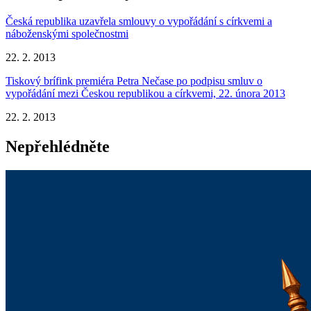
Česká republika uzavřela smlouvy o vypořádání s církvemi a
náboženskými společnostmi
22. 2. 2013
Tiskový brífink premiéra Petra Nečase po podpisu smluv o
vypořádání mezi Českou republikou a církvemi, 22. února 2013
22. 2. 2013
Nepřehlédněte