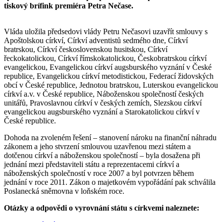
tiskový brífink premiéra Petra Nečase.
Vláda uložila předsedovi vlády Petru Nečasovi uzavřít smlouvy s
Apoštolskou církví, Církví adventistů sedmého dne, Církví
bratrskou, Církví československou husitskou, Církví
řeckokatolickou, Církví římskokatolickou, Českobratrskou církví
evangelickou, Evangelickou církví augsburského vyznání v České
republice, Evangelickou církví metodistickou, Federací židovských
obcí v České republice, Jednotou bratrskou, Luterskou evangelickou
církví a.v. v České republice, Náboženskou společností českých
unitářů, Pravoslavnou církví v českých zemích, Slezskou církví
evangelickou augsburského vyznání a Starokatolickou církví v
České republice.
Dohoda na zvoleném řešení – stanovení nároku na finanční náhradu
zákonem a jeho stvrzení smlouvou uzavřenou mezi státem a
dotčenou církví a náboženskou společností – byla dosažena při
jednání mezi představiteli státu a reprezentacemi církví a
náboženských společností v roce 2007 a byl potvrzen během
jednání v roce 2011. Zákon o majetkovém vypořádání pak schválila
Poslanecká sněmovna v loňském roce.
Otázky a odpovědi o vyrovnání státu s církvemi naleznete: