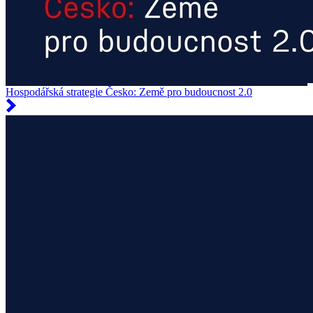
Hospodářská strategie Česko: Země pro budoucnost 2.0