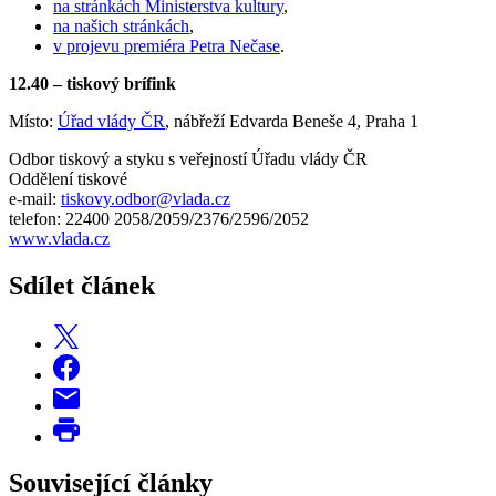
na stránkách Ministerstva kultury
,
na našich stránkách
,
v projevu premiéra Petra Nečase
.
12.40 – tiskový brífink
Místo:
Úřad vlády ČR
, nábřeží Edvarda Beneše 4, Praha 1
Odbor tiskový a styku s veřejností Úřadu vlády ČR
Oddělení tiskové
e-mail:
tiskovy.odbor@vlada.cz
telefon: 22400 2058/2059/2376/2596/2052
www.vlada.cz
Sdílet článek
Související články