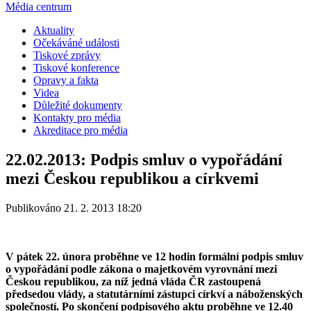
Média centrum
Aktuality
Očekáváné události
Tiskové zprávy
Tiskové konference
Opravy a fakta
Videa
Důležité dokumenty
Kontakty pro média
Akreditace pro média
22.02.2013: Podpis smluv o vypořádání
mezi Českou republikou a církvemi
Publikováno 21. 2. 2013 18:20
V pátek 22. února proběhne ve 12 hodin formální podpis smluv
o vypořádání podle zákona o majetkovém vyrovnání mezi
Českou republikou, za níž jedná vláda ČR zastoupená
předsedou vlády, a statutárními zástupci církví a náboženských
společností. Po skončení podpisového aktu proběhne ve 12.40