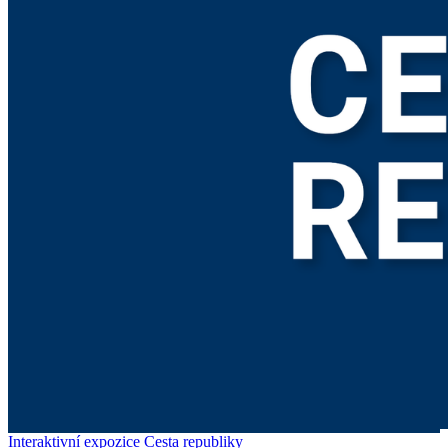
Interaktivní expozice Cesta republiky