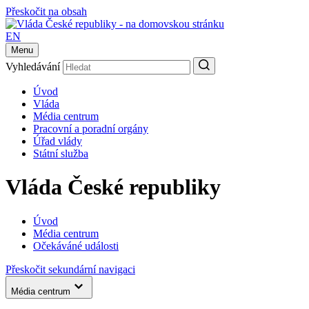
Přeskočit na obsah
EN
Menu
Vyhledávání
Úvod
Vláda
Média centrum
Pracovní a poradní orgány
Úřad vlády
Státní služba
Vláda České republiky
Úvod
Média centrum
Očekáváné události
Přeskočit sekundární navigaci
Média centrum