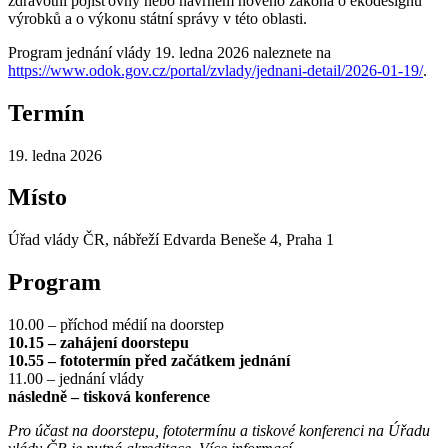
zdravotní pojišťovny nebo návrhem nového zákona o ekodesignu
výrobků a o výkonu státní správy v této oblasti.
Program jednání vlády 19. ledna 2026 naleznete na
https://www.odok.gov.cz/portal/zvlady/jednani-detail/2026-01-19/
.
Termín
19. ledna 2026
Místo
Úřad vlády ČR, nábřeží Edvarda Beneše 4, Praha 1
Program
10.00 – příchod médií na doorstep
10.15 – zahájení doorstepu
10.55 – fototermín před začátkem jednání
11.00 – jednání vlády
následně – tisková konference
Pro účast na doorstepu, fototermínu a tiskové konferenci na Úřadu