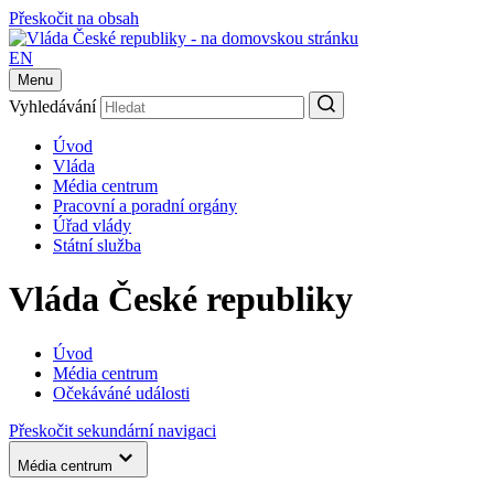
Přeskočit na obsah
EN
Menu
Vyhledávání
Úvod
Vláda
Média centrum
Pracovní a poradní orgány
Úřad vlády
Státní služba
Vláda České republiky
Úvod
Média centrum
Očekáváné události
Přeskočit sekundární navigaci
Média centrum