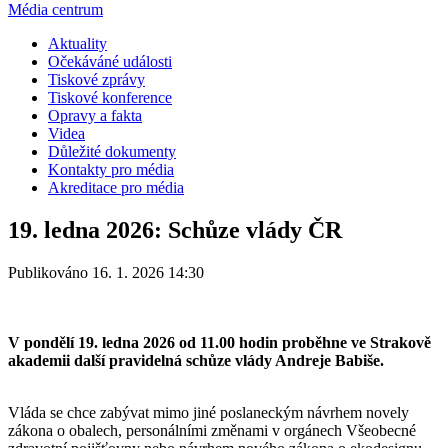
Média centrum
Aktuality
Očekáváné události
Tiskové zprávy
Tiskové konference
Opravy a fakta
Videa
Důležité dokumenty
Kontakty pro média
Akreditace pro média
19. ledna 2026: Schůze vlády ČR
Publikováno 16. 1. 2026 14:30
V pondělí 19. ledna 2026 od 11.00 hodin proběhne ve Strakově
akademii další pravidelná schůze vlády Andreje Babiše.
Vláda se chce zabývat mimo jiné poslaneckým návrhem novely
zákona o obalech, personálními změnami v orgánech Všeobecné