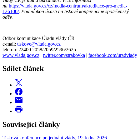
vlády ČR je nutná akreditace. Více informací
na
https://vlada.gov.cz/cz/media-centrum/akreditace-pro-media-
126100/
. Podmínkou účasti na tiskové konferenci je společenský
oděv.
Odbor komunikace Úřadu vlády ČR
e-mail:
tiskove@vlada.gov.cz
telefon: 22400 2058/2059/2596/2625
www.vlada.gov.cz
|
twitter.com/strakovka
|
facebook.com/uradvlady
Sdílet článek
Související články
Tisková konference po jednání vlády, 19. ledna 2026