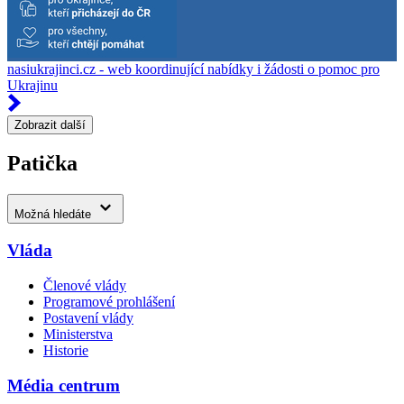
nasiukrajinci.cz - web koordinující nabídky i žádosti o pomoc pro
Ukrajinu
Zobrazit další
Patička
Možná hledáte
Vláda
Členové vlády
Programové prohlášení
Postavení vlády
Ministerstva
Historie
Média centrum