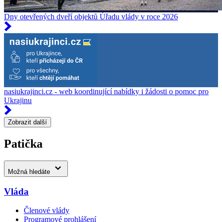
Dny otevřených dveří objektů Úřadu vlády v roce 2026
nasiukrajinci.cz - web koordinující nabídky i žádosti o pomoc pro
Ukrajinu
Zobrazit další
Patička
Možná hledáte
Vláda
Členové vlády
Programové prohlášení