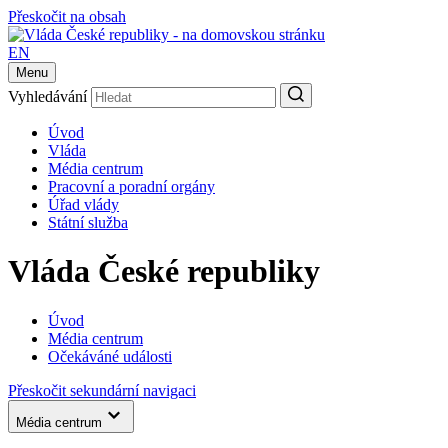
Přeskočit na obsah
EN
Menu
Vyhledávání
Úvod
Vláda
Média centrum
Pracovní a poradní orgány
Úřad vlády
Státní služba
Vláda České republiky
Úvod
Média centrum
Očekáváné události
Přeskočit sekundární navigaci
Média centrum