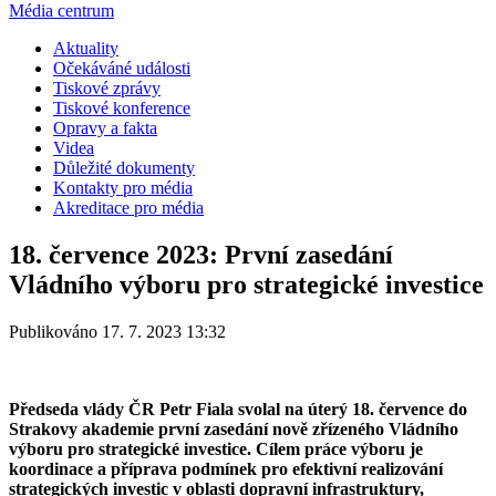
Média centrum
Aktuality
Očekáváné události
Tiskové zprávy
Tiskové konference
Opravy a fakta
Videa
Důležité dokumenty
Kontakty pro média
Akreditace pro média
18. července 2023: První zasedání
Vládního výboru pro strategické investice
Publikováno 17. 7. 2023 13:32
Předseda vlády ČR Petr Fiala svolal na úterý 18. července do
Strakovy akademie první zasedání nově zřízeného Vládního
výboru pro strategické investice. Cílem práce výboru je
koordinace a příprava podmínek pro efektivní realizování
strategických investic v oblasti dopravní infrastruktury,