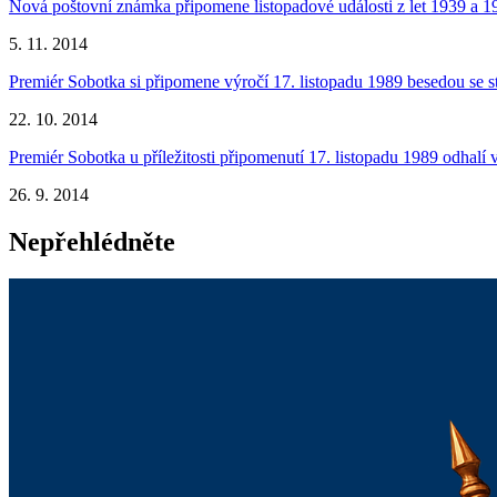
Nová poštovní známka připomene listopadové události z let 1939 a 1
5. 11. 2014
Premiér Sobotka si připomene výročí 17. listopadu 1989 besedou se st
22. 10. 2014
Premiér Sobotka u příležitosti připomenutí 17. listopadu 1989 odhal
26. 9. 2014
Nepřehlédněte