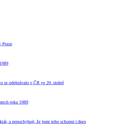
v Praze
 1989
o se odehrávalo v ČR ve 20. století
ostech roku 1989
krát, a nepochybuji, že jsme toho schopni i dnes