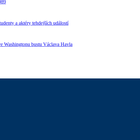
989
udenty a aktéry tehdejších událostí
í ve Washingtonu bustu Václava Havla