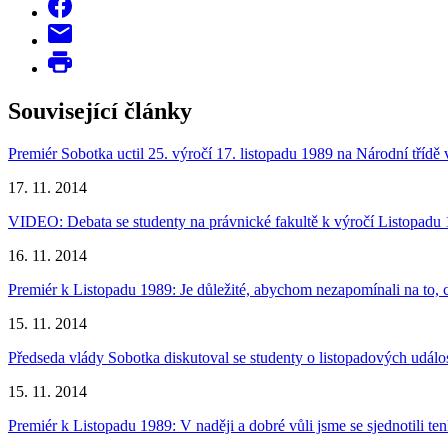
Související články
Premiér Sobotka uctil 25. výročí 17. listopadu 1989 na Národní třídě 
17. 11. 2014
VIDEO: Debata se studenty na právnické fakultě k výročí Listopadu
16. 11. 2014
Premiér k Listopadu 1989: Je důležité, abychom nezapomínali na to, c
15. 11. 2014
Předseda vlády Sobotka diskutoval se studenty o listopadových udál
15. 11. 2014
Premiér k Listopadu 1989: V naději a dobré vůli jsme se sjednotili ten