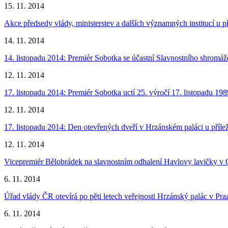
15. 11. 2014
Akce předsedy vlády, ministerstev a dalších významných institucí u př
14. 11. 2014
14. listopadu 2014: Premiér Sobotka se účastní Slavnostního shromáž
12. 11. 2014
17. listopadu 2014: Premiér Sobotka uctí 25. výročí 17. listopadu 198
12. 11. 2014
17. listopadu 2014: Den otevřených dveří v Hrzánském paláci u přílež
12. 11. 2014
Vicepremiér Bělobrádek na slavnostním odhalení Havlovy lavičky v
6. 11. 2014
Úřad vlády ČR otevírá po pěti letech veřejnosti Hrzánský palác v Pra
6. 11. 2014