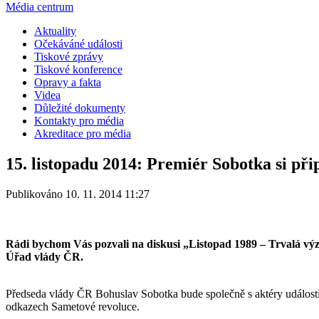
Média centrum
Aktuality
Očekáváné události
Tiskové zprávy
Tiskové konference
Opravy a fakta
Videa
Důležité dokumenty
Kontakty pro média
Akreditace pro média
15. listopadu 2014: Premiér Sobotka si při
Publikováno 10. 11. 2014 11:27
Rádi bychom Vás pozvali na diskusi „Listopad 1989 – Trvalá výzv
Úřad vlády ČR.
Předseda vlády ČR Bohuslav Sobotka bude společně s aktéry událostí L
odkazech Sametové revoluce.