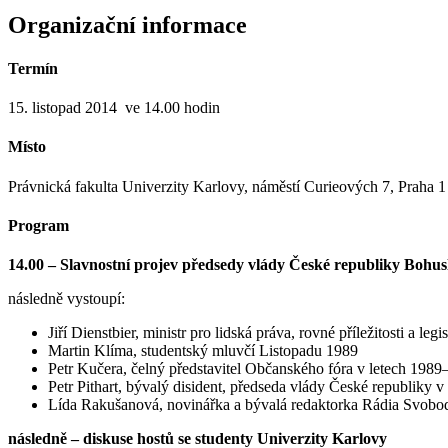
Organizační informace
Termín
15. listopad 2014 ve 14.00 hodin
Místo
Právnická fakulta Univerzity Karlovy, náměstí Curieových 7, Praha 1
Program
14.00 – Slavnostní projev předsedy vlády České republiky Bohu
následně vystoupí:
Jiří Dienstbier, ministr pro lidská práva, rovné příležitosti a le
Martin Klíma, studentský mluvčí Listopadu 1989
Petr Kučera, čelný představitel Občanského fóra v letech 1989
Petr Pithart, bývalý disident, předseda vlády České republiky 
Lída Rakušanová, novinářka a bývalá redaktorka Rádia Svob
následně – diskuse hostů se studenty Univerzity Karlovy