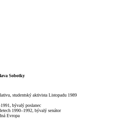
slava Sobotky
gislativu, studentský aktivista Listopadu 1989
–1991, bývalý poslanec
v letech 1990–1992, bývalý senátor
odná Evropa