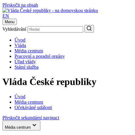
Přeskočit na obsah
EN
Menu
Vyhledávání
Úvod
Vláda
Média centrum
Pracovní a poradní orgány
Úřad vlády
Státní služba
Vláda České republiky
Úvod
Média centrum
Očekáváné události
Přeskočit sekundární navigaci
Média centrum