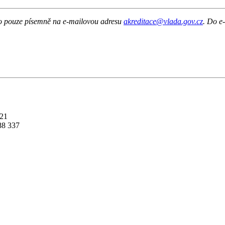
to pouze písemně na e-mailovou adresu
akreditace@vlada.gov.cz
. Do e
621
88 337