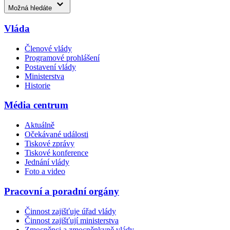
Možná hledáte
Vláda
Členové vlády
Programové prohlášení
Postavení vlády
Ministerstva
Historie
Média centrum
Aktuálně
Očekávané události
Tiskové zprávy
Tiskové konference
Jednání vlády
Foto a video
Pracovní a poradní orgány
Činnost zajišťuje úřad vlády
Činnost zajišťují ministerstva
Zmocněnci a zmocněnkyně vlády