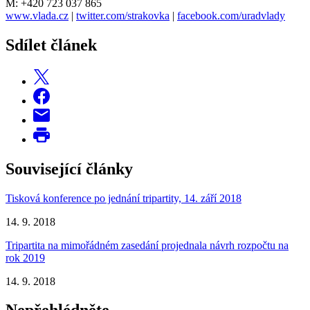
M: +420 723 037 865
www.vlada.cz
|
twitter.com/strakovka
|
facebook.com/uradvlady
Sdílet článek
Související články
Tisková konference po jednání tripartity, 14. září 2018
14. 9. 2018
Tripartita na mimořádném zasedání projednala návrh rozpočtu na
rok 2019
14. 9. 2018