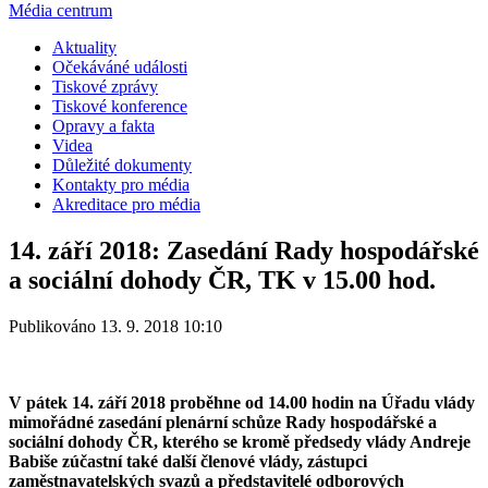
Média centrum
Aktuality
Očekáváné události
Tiskové zprávy
Tiskové konference
Opravy a fakta
Videa
Důležité dokumenty
Kontakty pro média
Akreditace pro média
14. září 2018: Zasedání Rady hospodářské
a sociální dohody ČR, TK v 15.00 hod.
Publikováno 13. 9. 2018 10:10
V pátek 14. září 2018 proběhne od 14.00 hodin na Úřadu vlády
mimořádné zasedání plenární schůze Rady hospodářské a
sociální dohody ČR, kterého se kromě předsedy vlády Andreje
Babiše zúčastní také další členové vlády, zástupci
zaměstnavatelských svazů a představitelé odborových