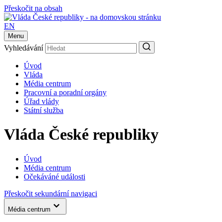
Přeskočit na obsah
EN
Menu
Vyhledávání
Úvod
Vláda
Média centrum
Pracovní a poradní orgány
Úřad vlády
Státní služba
Vláda České republiky
Úvod
Média centrum
Očekáváné události
Přeskočit sekundární navigaci
Média centrum