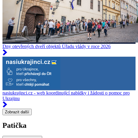
Dny otevřených dveří objektů Úřadu vlády v roce 2026
nasiukrajinci.cz - web koordinující nabídky i žádosti o pomoc pro
Ukrajinu
Zobrazit další
Patička