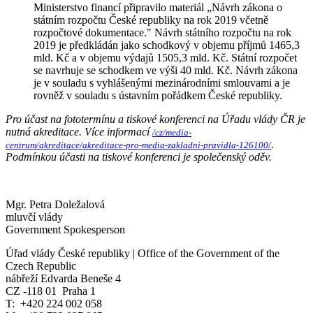
Ministerstvo financí připravilo materiál „Návrh zákona o
státním rozpočtu České republiky na rok 2019 včetně
rozpočtové dokumentace." Návrh státního rozpočtu na rok
2019 je předkládán jako schodkový v objemu příjmů 1465,3
mld. Kč a v objemu výdajů 1505,3 mld. Kč. Státní rozpočet
se navrhuje se schodkem ve výši 40 mld. Kč. Návrh zákona
je v souladu s vyhlášenými mezinárodními smlouvami a je
rovněž v souladu s ústavním pořádkem České republiky.
Pro účast na fototermínu a tiskové konferenci na Úřadu vlády ČR je
nutná akreditace. Více informací
/cz/media-
.
centrum/akreditace/akreditace-pro-media-zakladni-pravidla-126100/
Podmínkou účasti na tiskové konferenci je společenský oděv.
Mgr. Petra Doležalová
mluvčí vlády
Government Spokesperson
Úřad vlády České republiky | Office of the Government of the
Czech Republic
nábřeží Edvarda Beneše 4
CZ -118 01 Praha 1
T: +420 224 002 058