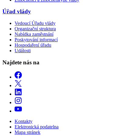
Úřad vlády
Vedoucí Úřadu vlády
Organizační struktura
Nabídka zaměstnání
Poskytování informací
Hospodaření úřadu
Události
Najdete nás na
Kontakty
Elektronická podatelna
Mapa stránek