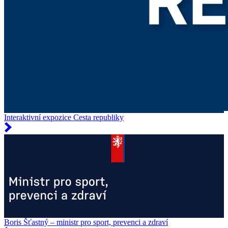
Interaktivní expozice Cesta republiky
Boris Šťastný – ministr pro sport, prevenci a zdraví