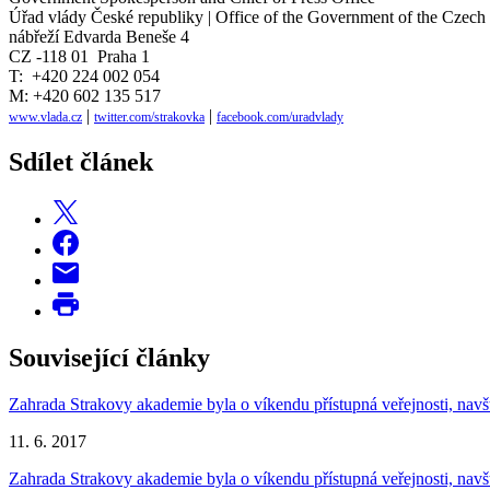
Úřad vlády České republiky | Office of the Government of the Czech
nábřeží Edvarda Beneše 4
CZ -118 01 Praha 1
T: +420 224 002 054
M: +420 602 135 517
|
|
www.vlada.cz
twitter.com/strakovka
facebook.com/uradvlady
Sdílet článek
Související články
Zahrada Strakovy akademie byla o víkendu přístupná veřejnosti, navšt
11. 6. 2017
Zahrada Strakovy akademie byla o víkendu přístupná veřejnosti, navšt