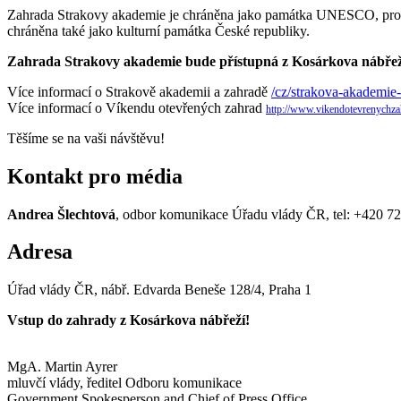
Zahrada Strakovy akademie je chráněna jako památka UNESCO, protože
chráněna také jako kulturní památka České republiky.
Zahrada Strakovy akademie bude přístupná z Kosárkova nábřeží 
Více informací o Strakově akademii a zahradě
/cz/strakova-akademie
Více informací o Víkendu otevřených zahrad
http://www.vikendotevrenychza
Těšíme se na vaši návštěvu!
Kontakt pro média
Andrea Šlechtová
, odbor komunikace Úřadu vlády ČR, tel: +420 7
Adresa
Úřad vlády ČR, nábř. Edvarda Beneše 128/4, Praha 1
Vstup do zahrady z Kosárkova nábřeží!
MgA. Martin Ayrer
mluvčí vlády, ředitel Odboru komunikace
Government Spokesperson and Chief of Press Office