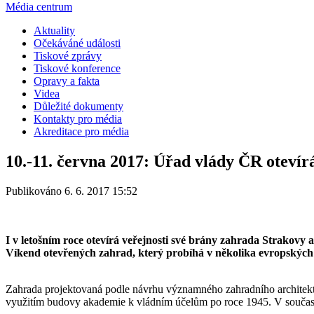
Média centrum
Aktuality
Očekáváné události
Tiskové zprávy
Tiskové konference
Opravy a fakta
Videa
Důležité dokumenty
Kontakty pro média
Akreditace pro média
10.-11. června 2017: Úřad vlády ČR oteví
Publikováno 6. 6. 2017 15:52
I v letošním roce otevírá veřejnosti své brány zahrada Strakovy
Víkend otevřených zahrad, který probíhá v několika evropských
Zahrada projektovaná podle návrhu významného zahradního architekta
využitím budovy akademie k vládním účelům po roce 1945. V současné 