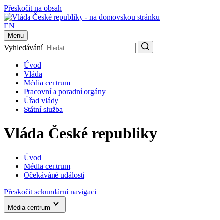
Přeskočit na obsah
EN
Menu
Vyhledávání
Úvod
Vláda
Média centrum
Pracovní a poradní orgány
Úřad vlády
Státní služba
Vláda České republiky
Úvod
Média centrum
Očekáváné události
Přeskočit sekundární navigaci
Média centrum