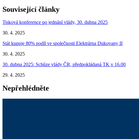
Související články
Tisková konference po jednání vlády, 30. dubna 2025
30. 4. 2025
Stát kupuje 80% podíl ve společnosti Elektrárna Dukovany II
30. 4. 2025
30. dubna 2025: Schůze vlády ČR, předpokládaná TK v 16.00
29. 4. 2025
Nepřehlédněte