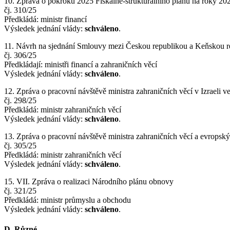
10. Zpráva o pokroku 2025 Fiskálně-strukturálního plánu na roky 20
čj. 310/25
Předkládá: ministr financí
Výsledek jednání vlády:
schváleno
.
11. Návrh na sjednání Smlouvy mezi Českou republikou a Keňskou re
čj. 306/25
Předkládají: ministři financí a zahraničních věcí
Výsledek jednání vlády:
schváleno
.
12. Zpráva o pracovní návštěvě ministra zahraničních věcí v Izraeli 
čj. 298/25
Předkládá: ministr zahraničních věcí
Výsledek jednání vlády:
schváleno
.
13. Zpráva o pracovní návštěvě ministra zahraničních věcí a evropský
čj. 305/25
Předkládá: ministr zahraničních věcí
Výsledek jednání vlády:
schváleno
.
15. VII. Zpráva o realizaci Národního plánu obnovy
čj. 321/25
Předkládá: ministr průmyslu a obchodu
Výsledek jednání vlády:
schváleno
.
D. Různé