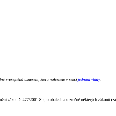
lně zveřejněná usnesení, která naleznete v sekci
jednání vlády
.
ění zákon č. 477/2001 Sb., o obalech a o změně některých zákonů (zák