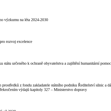
ho výzkumu na léta 2024-2030
pro rozvoj excelence
ku státu určeného k ochraně obyvatelstva a zajištění humanitární po
rostředků z fondu zakladatele státního podniku Ředitelství silnic a dál
 překročením výdajů kapitoly 327 – Ministerstvo dopravy