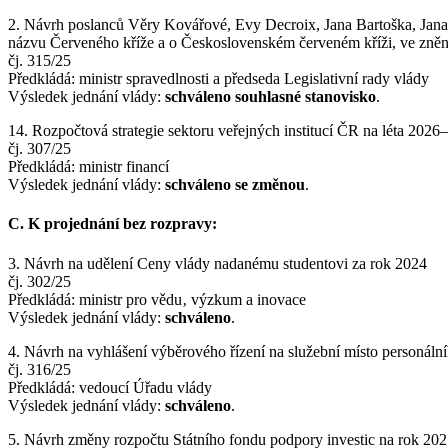
2. Návrh poslanců Věry Kovářové, Evy Decroix, Jana Bartoška, Jana
názvu Červeného kříže a o Československém červeném kříži, ve znění
čj. 315/25
Předkládá: ministr spravedlnosti a předseda Legislativní rady vlády
Výsledek jednání vlády:
schváleno souhlasné stanovisko
.
14. Rozpočtová strategie sektoru veřejných institucí ČR na léta 2026
čj. 307/25
Předkládá: ministr financí
Výsledek jednání vlády:
schváleno se změnou
.
C. K projednání bez rozpravy:
3. Návrh na udělení Ceny vlády nadanému studentovi za rok 2024
čj. 302/25
Předkládá: ministr pro vědu‚ výzkum a inovace
Výsledek jednání vlády:
schváleno
.
4. Návrh na vyhlášení výběrového řízení na služební místo personální
čj. 316/25
Předkládá: vedoucí Úřadu vlády
Výsledek jednání vlády:
schváleno
.
5. Návrh změny rozpočtu Státního fondu podpory investic na rok 20