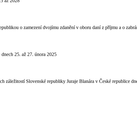
25 až 2028
publikou o zamezení dvojímu zdanění v oboru daní z příjmu a o zabr
ve dnech 25. až 27. února 2025
ch záležitostí Slovenské republiky Juraje Blanára v České republice d