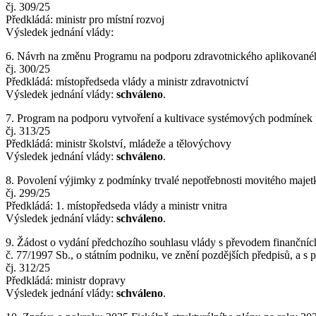
čj. 309/25
Předkládá: ministr pro místní rozvoj
Výsledek jednání vlády:
6. Návrh na změnu Programu na podporu zdravotnického aplikované
čj. 300/25
Předkládá: místopředseda vlády a ministr zdravotnictví
Výsledek jednání vlády:
schváleno
.
7. Program na podporu vytvoření a kultivace systémových podmínek 
čj. 313/25
Předkládá: ministr školství‚ mládeže a tělovýchovy
Výsledek jednání vlády:
schváleno
.
8. Povolení výjimky z podmínky trvalé nepotřebnosti movitého majet
čj. 299/25
Předkládá: 1. místopředseda vlády a ministr vnitra
Výsledek jednání vlády:
schváleno
.
9. Žádost o vydání předchozího souhlasu vlády s převodem finančních p
č. 77/1997 Sb., o státním podniku, ve znění pozdějších předpisů, a s
čj. 312/25
Předkládá: ministr dopravy
Výsledek jednání vlády:
schváleno
.