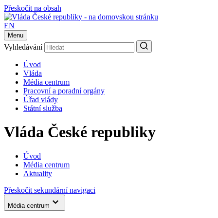
Přeskočit na obsah
EN
Menu
Vyhledávání
Úvod
Vláda
Média centrum
Pracovní a poradní orgány
Úřad vlády
Státní služba
Vláda České republiky
Úvod
Média centrum
Aktuality
Přeskočit sekundární navigaci
Média centrum