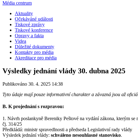
Média centrum
Aktuality
Očekáváné události
Tiskové zprávy
Tiskové konference
Opravy a fakta
Videa
Důležité dokumenty
Kontakty pro média
Akreditace pro média
Výsledky jednání vlády 30. dubna 2025
Publikováno 30. 4. 2025 14:38
Tyto údaje mají pouze informativní charakter a závazná jsou až oficiá
B. K projednání s rozpravou:
1. Návrh poslankyně Bereniky Peštové na vydání zákona, kterým se m
čj. 314/25
Předkládá: ministr spravedlnosti a předseda Legislativní rady vlády
Výsledek jednání vlády:
schváleno nesouhlasné stanovisko
.