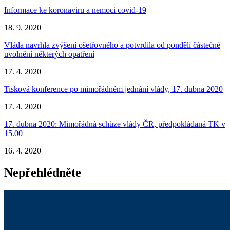
Informace ke koronaviru a nemoci covid-19
18. 9. 2020
Vláda navrhla zvýšení ošetřovného a potvrdila od pondělí částečné
uvolnění některých opatření
17. 4. 2020
Tisková konference po mimořádném jednání vlády, 17. dubna 2020
17. 4. 2020
17. dubna 2020: Mimořádná schůze vlády ČR, předpokládaná TK v
15.00
16. 4. 2020
Nepřehlédněte