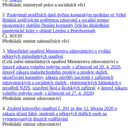
Předkládá: ministryně práce a sociálních věcí
2.
Poskytnutí peněžních darů dvěma krajanským spolkům ve Velké
Británii zajišťujícím potřebnou zdravotní a sociální pomoc
ekonomicky slabším členům komunity čelícím důsledkům
pandemické krize v oblasti Leedsu a Peterborough
Čj. 363/20
Předkládá: ministr zahraničních věcí
3.
Mimořádné opatření Ministerstva zdravotnictví o vydání
některých mimořádných opatření
(Celá znění mimořádných opatření Ministerstva zdravotnictví o
úpravě zákazu volného pohybu osob, s účinností od 20. 4. 2020
,
úpravě zákazu maloobchodního prodeje a prodeje služeb
,
ukončování karantény
,
zákazu návštěv pacientů v zařízeních
zdravotnických a sociálních služeb
,
elektronických žádankách v
prostředí NZIS
,
uzavření škol a školských zařízení
a
úpravě zákazu
volného pohybu osob, s účinností od 27. 4. 2020
)
Předkládá: ministr zdravotnictví
4.
Zrušení krizového opatření č. 201 ze dne 12. března 2020 o
zákazu účasti žáků, studentů a některých dalších osob na
vyjmenovaných druzích vzdělávání
Předkládá: ministr zdravotnictví