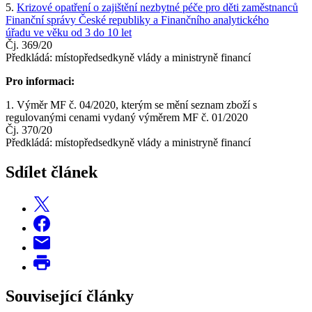
5.
Krizové opatření o zajištění nezbytné péče pro děti zaměstnanců
Finanční správy České republiky a Finančního analytického
úřadu ve věku od 3 do 10 let
Čj. 369/20
Předkládá: místopředsedkyně vlády a ministryně financí
Pro informaci:
1. Výměr MF č. 04/2020, kterým se mění seznam zboží s
regulovanými cenami vydaný výměrem MF č. 01/2020
Čj. 370/20
Předkládá: místopředsedkyně vlády a ministryně financí
Sdílet článek
Související články