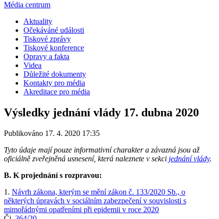
Média centrum
Aktuality
Očekáváné události
Tiskové zprávy
Tiskové konference
Opravy a fakta
Videa
Důležité dokumenty
Kontakty pro média
Akreditace pro média
Výsledky jednání vlády 17. dubna 2020
Publikováno 17. 4. 2020 17:35
Tyto údaje mají pouze informativní charakter a závazná jsou až
oficiálně zveřejněná usnesení, která naleznete v sekci
jednání vlády
.
B. K projednání s rozpravou:
1.
Návrh zákona, kterým se mění zákon č. 133/2020 Sb., o
některých úpravách v sociálním zabezpečení v souvislosti s
mimořádnými opatřeními při epidemii v roce 2020
Čj.
364/20