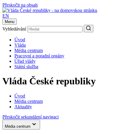
Přeskočit na obsah
EN
Menu
Vyhledávání
Úvod
Vláda
Média centrum
Pracovní a poradní orgány
Úřad vlády
Státní služba
Vláda České republiky
Úvod
Média centrum
Aktuality
Přeskočit sekundární navigaci
Média centrum