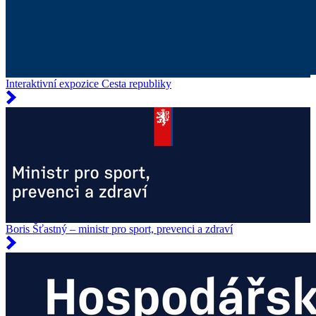
Interaktivní expozice Cesta republiky
Boris Šťastný – ministr pro sport, prevenci a zdraví