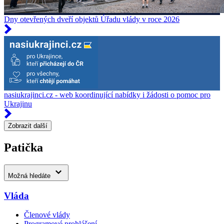
Dny otevřených dveří objektů Úřadu vlády v roce 2026
nasiukrajinci.cz - web koordinující nabídky i žádosti o pomoc pro
Ukrajinu
Zobrazit další
Patička
Možná hledáte
Vláda
Členové vlády
Programové prohlášení