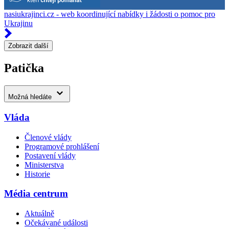
nasiukrajinci.cz - web koordinující nabídky i žádosti o pomoc pro
Ukrajinu
Zobrazit další
Patička
Možná hledáte
Vláda
Členové vlády
Programové prohlášení
Postavení vlády
Ministerstva
Historie
Média centrum
Aktuálně
Očekávané události