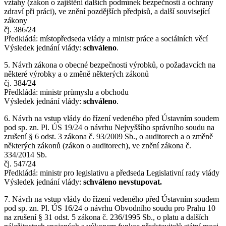
vztahy (zákon o zajištění dalších podmínek bezpečnosti a ochrany
zdraví při práci), ve znění pozdějších předpisů, a další související
zákony
čj. 386/24
Předkládá: místopředseda vlády a ministr práce a sociálních věcí
Výsledek jednání vlády:
schváleno
.
5. Návrh zákona o obecné bezpečnosti výrobků, o požadavcích na
některé výrobky a o změně některých zákonů
čj. 384/24
Předkládá: ministr průmyslu a obchodu
Výsledek jednání vlády:
schváleno
.
6. Návrh na vstup vlády do řízení vedeného před Ústavním soudem
pod sp. zn. Pl. ÚS 19/24 o návrhu Nejvyššího správního soudu na
zrušení § 6 odst. 3 zákona č. 93/2009 Sb., o auditorech a o změně
některých zákonů (zákon o auditorech), ve znění zákona č.
334/2014 Sb.
čj. 547/24
Předkládá: ministr pro legislativu a předseda Legislativní rady vlády
Výsledek jednání vlády:
schváleno nevstupovat.
7. Návrh na vstup vlády do řízení vedeného před Ústavním soudem
pod sp. zn. Pl. ÚS 16/24 o návrhu Obvodního soudu pro Prahu 10
na zrušení § 31 odst. 5 zákona č. 236/1995 Sb., o platu a dalších