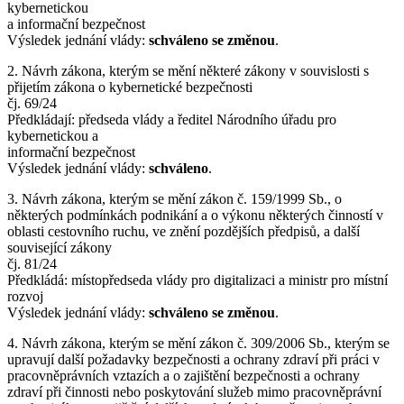
kybernetickou
a informační bezpečnost
Výsledek jednání vlády:
schváleno se změnou
.
2. Návrh zákona, kterým se mění některé zákony v souvislosti s
přijetím zákona o kybernetické bezpečnosti
čj. 69/24
Předkládají: předseda vlády a ředitel Národního úřadu pro
kybernetickou a
informační bezpečnost
Výsledek jednání vlády:
schváleno
.
3. Návrh zákona, kterým se mění zákon č. 159/1999 Sb., o
některých podmínkách podnikání a o výkonu některých činností v
oblasti cestovního ruchu, ve znění pozdějších předpisů, a další
související zákony
čj. 81/24
Předkládá: místopředseda vlády pro digitalizaci a ministr pro místní
rozvoj
Výsledek jednání vlády:
schváleno se změnou
.
4. Návrh zákona, kterým se mění zákon č. 309/2006 Sb., kterým se
upravují další požadavky bezpečnosti a ochrany zdraví při práci v
pracovněprávních vztazích a o zajištění bezpečnosti a ochrany
zdraví při činnosti nebo poskytování služeb mimo pracovněprávní