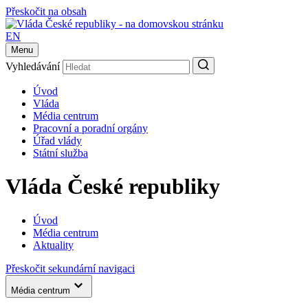
Přeskočit na obsah
EN
Menu
Vyhledávání
Úvod
Vláda
Média centrum
Pracovní a poradní orgány
Úřad vlády
Státní služba
Vláda České republiky
Úvod
Média centrum
Aktuality
Přeskočit sekundární navigaci
Média centrum