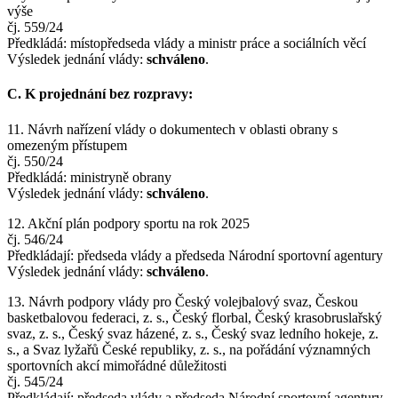
výše
čj. 559/24
Předkládá: místopředseda vlády a ministr práce a sociálních věcí
Výsledek jednání vlády:
schváleno
.
C. K projednání bez rozpravy:
11. Návrh nařízení vlády o dokumentech v oblasti obrany s
omezeným přístupem
čj. 550/24
Předkládá: ministryně obrany
Výsledek jednání vlády:
schváleno
.
12. Akční plán podpory sportu na rok 2025
čj. 546/24
Předkládají: předseda vlády a předseda Národní sportovní agentury
Výsledek jednání vlády:
schváleno
.
13. Návrh podpory vlády pro Český volejbalový svaz, Českou
basketbalovou federaci, z. s., Český florbal, Český krasobruslařský
svaz, z. s., Český svaz házené, z. s., Český svaz ledního hokeje, z.
s., a Svaz lyžařů České republiky, z. s., na pořádání významných
sportovních akcí mimořádné důležitosti
čj. 545/24
Předkládají: předseda vlády a předseda Národní sportovní agentury