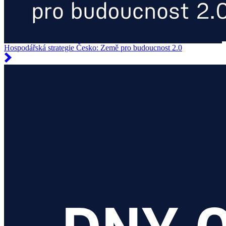
Hospodářská strategie Česko: Země pro budoucnost 2.0