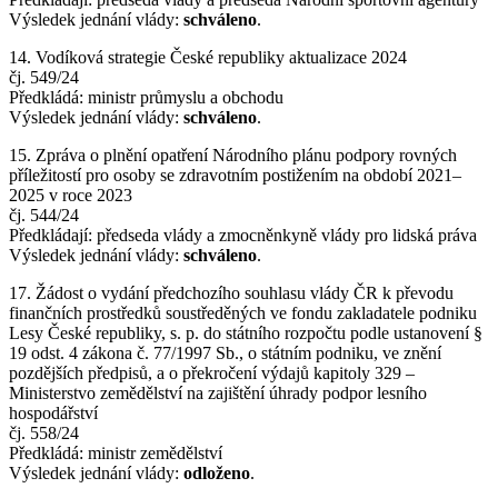
Výsledek jednání vlády:
schváleno
.
14. Vodíková strategie České republiky aktualizace 2024
čj. 549/24
Předkládá: ministr průmyslu a obchodu
Výsledek jednání vlády:
schváleno
.
15. Zpráva o plnění opatření Národního plánu podpory rovných
příležitostí pro osoby se zdravotním postižením na období 2021–
2025 v roce 2023
čj. 544/24
Předkládají: předseda vlády a zmocněnkyně vlády pro lidská práva
Výsledek jednání vlády:
schváleno
.
17. Žádost o vydání předchozího souhlasu vlády ČR k převodu
finančních prostředků soustředěných ve fondu zakladatele podniku
Lesy České republiky, s. p. do státního rozpočtu podle ustanovení §
19 odst. 4 zákona č. 77/1997 Sb., o státním podniku, ve znění
pozdějších předpisů, a o překročení výdajů kapitoly 329 –
Ministerstvo zemědělství na zajištění úhrady podpor lesního
hospodářství
čj. 558/24
Předkládá: ministr zemědělství
Výsledek jednání vlády:
odloženo
.