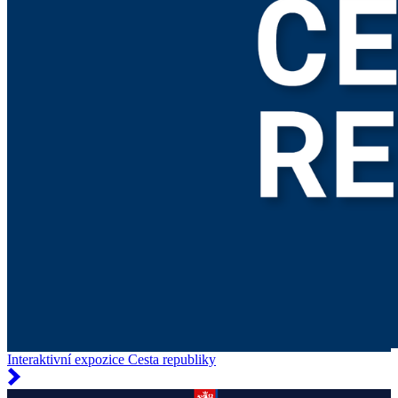
Interaktivní expozice Cesta republiky