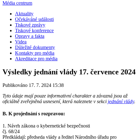
Média centrum
Aktuality
Očekáváné události
Tiskové zprávy
Tiskové konference
Opravy a fakta
Videa
Důležité dokumenty
Kontakty pro média
Akreditace pro média
Výsledky jednání vlády 17. července 2024
Publikováno 17. 7. 2024 15:38
Tyto údaje mají pouze informativní charakter a závazná jsou až
oficiálně zveřejněná usnesení, která naleznete v sekci
jednání vlády
.
B. K projednání s rozpravou:
1. Návrh zákona o kybernetické bezpečnosti
čj. 68/24
Předkládají: předseda vlády a ředitel Národního úřadu pro