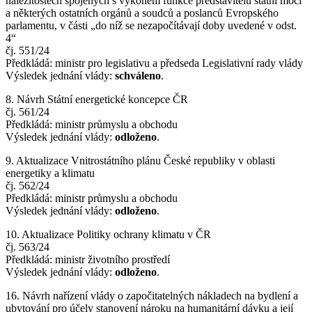
náležitostech spojených s výkonem funkce představitelů státní moci
a některých ostatních orgánů a soudců a poslanců Evropského
parlamentu, v části „do níž se nezapočítávají doby uvedené v odst.
4“
čj. 551/24
Předkládá: ministr pro legislativu a předseda Legislativní rady vlády
Výsledek jednání vlády:
schváleno
.
8. Návrh Státní energetické koncepce ČR
čj. 561/24
Předkládá: ministr průmyslu a obchodu
Výsledek jednání vlády:
odloženo
.
9. Aktualizace Vnitrostátního plánu České republiky v oblasti
energetiky a klimatu
čj. 562/24
Předkládá: ministr průmyslu a obchodu
Výsledek jednání vlády:
odloženo
.
10. Aktualizace Politiky ochrany klimatu v ČR
čj. 563/24
Předkládá: ministr životního prostředí
Výsledek jednání vlády:
odloženo
.
16. Návrh nařízení vlády o započitatelných nákladech na bydlení a
ubytování pro účely stanovení nároku na humanitární dávku a její