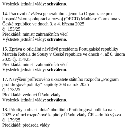
Výsledek jednání vlády:
schváleno
.
14. Pracovní návštěva generálního tajemníka Organizace pro
hospodářskou spolupráci a rozvoj (OECD) Mathiase Cormanna v
České republice ve dnech 3. a 4. března 2025
čj. 153/25
Předkládá: ministr zahraničních věcí
Výsledek jednání vlády:
schváleno
.
15. Zpráva o oficiální návštěvě prezidenta Portugalské republiky
Marcela Rebela de Sousy v České republice ve dnech 4. až 6. února
2025 čj. 154/25
Předkládá: ministr zahraničních věcí
Výsledek jednání vlády:
schváleno
.
17. Navýšení průřezového ukazatele státního rozpočtu „Program
protidrogové politiky“ kapitoly 304 na rok 2025
čj. 178/25
Předkládá: vedoucí Úřadu vlády
Výsledek jednání vlády:
schváleno
.
18. Priority a oblasti dotačního titulu Protidrogová politika na r.
2025 v rámci rozpočtové kapitoly Úřadu vlády ČR – druhá výzva
čj. 179/25
Předkládá: předseda vlády