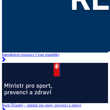
Interaktivní expozice Cesta republiky
Boris Šťastný – ministr pro sport, prevenci a zdraví