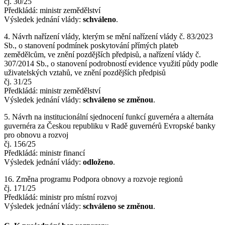
čj. 30/25
Předkládá: ministr zemědělství
Výsledek jednání vlády:
schváleno
.
4. Návrh nařízení vlády, kterým se mění nařízení vlády č. 83/2023
Sb., o stanovení podmínek poskytování přímých plateb
zemědělcům, ve znění pozdějších předpisů, a nařízení vlády č.
307/2014 Sb., o stanovení podrobností evidence využití půdy podle
uživatelských vztahů, ve znění pozdějších předpisů
čj. 31/25
Předkládá: ministr zemědělství
Výsledek jednání vlády:
schváleno se změnou
.
5. Návrh na institucionální sjednocení funkcí guvernéra a alternáta
guvernéra za Českou republiku v Radě guvernérů Evropské banky
pro obnovu a rozvoj
čj. 156/25
Předkládá: ministr financí
Výsledek jednání vlády:
odloženo
.
16. Změna programu Podpora obnovy a rozvoje regionů
čj. 171/25
Předkládá: ministr pro místní rozvoj
Výsledek jednání vlády:
schváleno se změnou
.