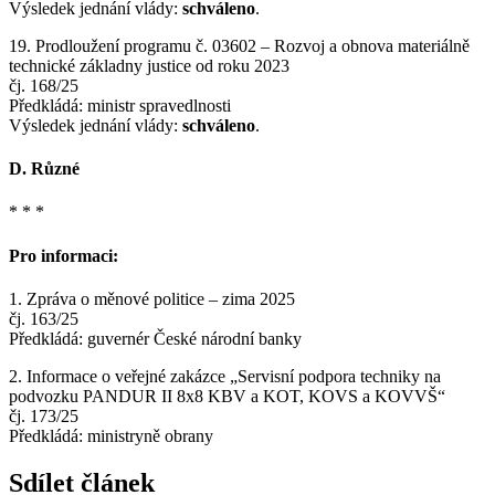
Výsledek jednání vlády:
schváleno
.
19. Prodloužení programu č. 03602 – Rozvoj a obnova materiálně
technické základny justice od roku 2023
čj. 168/25
Předkládá: ministr spravedlnosti
Výsledek jednání vlády:
schváleno
.
D. Různé
* * *
Pro informaci:
1. Zpráva o měnové politice – zima 2025
čj. 163/25
Předkládá: guvernér České národní banky
2. Informace o veřejné zakázce „Servisní podpora techniky na
podvozku PANDUR II 8x8 KBV a KOT, KOVS a KOVVŠ“
čj. 173/25
Předkládá: ministryně obrany
Sdílet článek