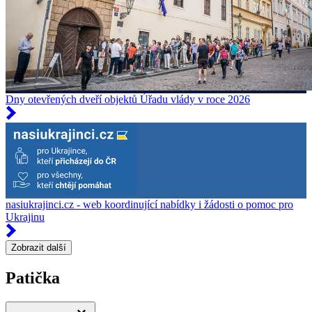
Dny otevřených dveří objektů Úřadu vlády v roce 2026
nasiukrajinci.cz - web koordinující nabídky i žádosti o pomoc pro
Ukrajinu
Zobrazit další
Patička