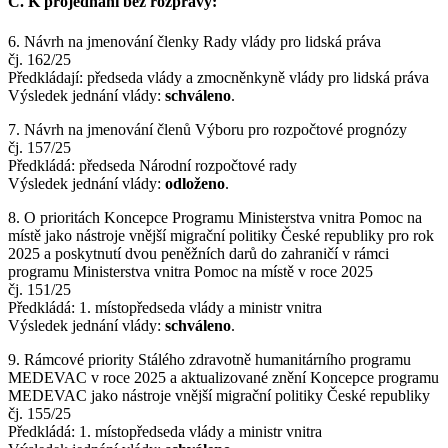
C. K projednání bez rozpravy:
6. Návrh na jmenování členky Rady vlády pro lidská práva
čj. 162/25
Předkládají: předseda vlády a zmocněnkyně vlády pro lidská práva
Výsledek jednání vlády:
schváleno
.
7. Návrh na jmenování členů Výboru pro rozpočtové prognózy
čj. 157/25
Předkládá: předseda Národní rozpočtové rady
Výsledek jednání vlády:
odloženo
.
8. O prioritách Koncepce Programu Ministerstva vnitra Pomoc na
místě jako nástroje vnější migrační politiky České republiky pro rok
2025 a poskytnutí dvou peněžních darů do zahraničí v rámci
programu Ministerstva vnitra Pomoc na místě v roce 2025
čj. 151/25
Předkládá: 1. místopředseda vlády a ministr vnitra
Výsledek jednání vlády:
schváleno
.
9. Rámcové priority Stálého zdravotně humanitárního programu
MEDEVAC v roce 2025 a aktualizované znění Koncepce programu
MEDEVAC jako nástroje vnější migrační politiky České republiky
čj. 155/25
Předkládá: 1. místopředseda vlády a ministr vnitra