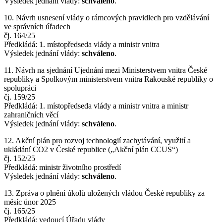
Výsledek jednání vlády:
schváleno
.
10. Návrh usnesení vlády o rámcových pravidlech pro vzdělávání
ve správních úřadech
čj. 164/25
Předkládá: 1. místopředseda vlády a ministr vnitra
Výsledek jednání vlády:
schváleno
.
11. Návrh na sjednání Ujednání mezi Ministerstvem vnitra České
republiky a Spolkovým ministerstvem vnitra Rakouské republiky o
spolupráci
čj. 159/25
Předkládá: 1. místopředseda vlády a ministr vnitra a ministr
zahraničních věcí
Výsledek jednání vlády:
schváleno
.
12. Akční plán pro rozvoj technologií zachytávání, využití a
ukládání CO2 v České republice („Akční plán CCUS“)
čj. 152/25
Předkládá: ministr životního prostředí
Výsledek jednání vlády:
schváleno
.
13. Zpráva o plnění úkolů uložených vládou České republiky za
měsíc únor 2025
čj. 165/25
Předkládá: vedoucí Úřadu vlády