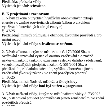
Předkládá: předseda vlády
Výsledek jednání:
schváleno
.
B. K projednání s rozpravou:
1. Návrh zákona o urychlení využívání obnovitelných zdrojů
energie a o změně souvisejících zákonů (zákon o urychlení
využívání obnovitelných zdrojů energie)
čj. 47/25
Předkládají: ministři průmyslu a obchodu, životního prostředí a pro
místní rozvoj
Výsledek jednání vlády:
s
chváleno se změnou
.
2. Návrh zákona, kterým se mění zákon č. 179/2006 Sb., o
ověřování a uznávání výsledků dalšího vzdělávání a o změně
některých zákonů (zákon o uznávání výsledků dalšího vzdělávání),
ve znění pozdějších předpisů, a zákon č. 561/2004 Sb., o
předškolním, základním, středním, vyšším odborném a jiném
vzdělávání (školský zákon), ve znění pozdějších předpisů
čj. 36/25
Předkládá: ministr školství, mládeže a tělovýchovy
Výsledek jednání vlády:
bod byl
stažen z programu
.
3. Návrh nařízení vlády, kterým se mění nařízení vlády č. 73/2023
Sb., o stanovení pravidel podmíněnosti plateb zemědělcům, ve znění
pozdějších předpisů