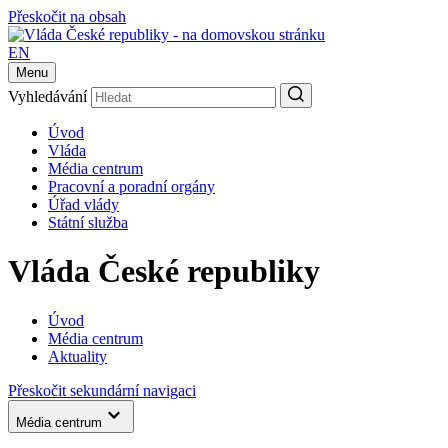
Přeskočit na obsah
EN
Menu
Vyhledávání
Úvod
Vláda
Média centrum
Pracovní a poradní orgány
Úřad vlády
Státní služba
Vláda České republiky
Úvod
Média centrum
Aktuality
Přeskočit sekundární navigaci
Média centrum