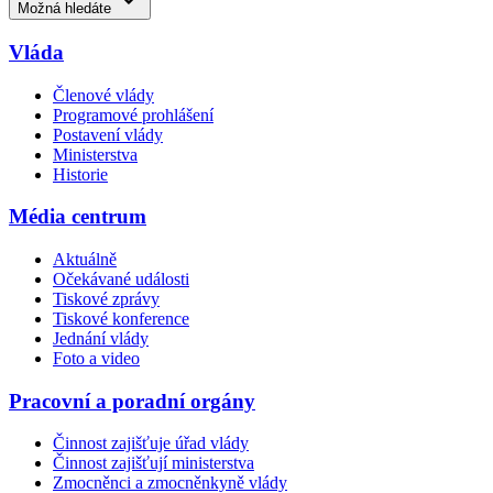
Možná hledáte
Vláda
Členové vlády
Programové prohlášení
Postavení vlády
Ministerstva
Historie
Média centrum
Aktuálně
Očekávané události
Tiskové zprávy
Tiskové konference
Jednání vlády
Foto a video
Pracovní a poradní orgány
Činnost zajišťuje úřad vlády
Činnost zajišťují ministerstva
Zmocněnci a zmocněnkyně vlády