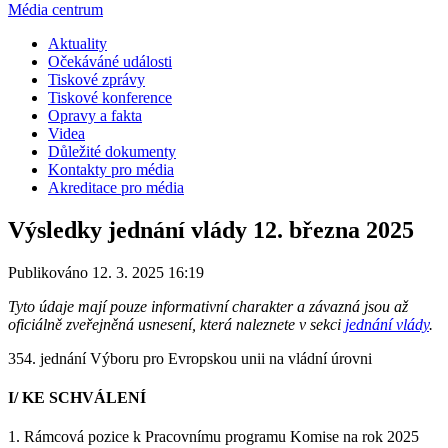
Média centrum
Aktuality
Očekáváné události
Tiskové zprávy
Tiskové konference
Opravy a fakta
Videa
Důležité dokumenty
Kontakty pro média
Akreditace pro média
Výsledky jednání vlády 12. března 2025
Publikováno 12. 3. 2025 16:19
Tyto údaje mají pouze informativní charakter a závazná jsou až
oficiálně zveřejněná usnesení, která naleznete v sekci
jednání vlády
.
354. jednání Výboru pro Evropskou unii na vládní úrovni
I/ KE SCHVÁLENÍ
1. Rámcová pozice k Pracovnímu programu Komise na rok 2025