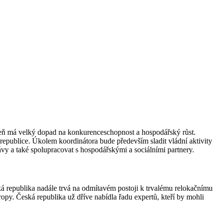
oveň má velký dopad na konkurenceschopnost a hospodářský růst.
republice. Úkolem koordinátora bude především sladit vládní aktivity
rávy a také spolupracovat s hospodářskými a sociálními partnery.
ká republika nadále trvá na odmítavém postoji k trvalému relokačnímu
ropy. Česká republika už dříve nabídla řadu expertů, kteří by mohli