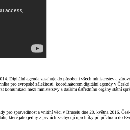
2014. Digitální agenda zasahuje do působení všech ministerstev a zár
íka pro evropské záležitosti, koordinátorem digitální agendy v České 
vat komunikaci mezi ministerstvy a dalšími ústředními orgány státní sp
dy pro spravedlnost a vnitřní věci v Bruselu dne 20. května 2016. Čes
álii, které jako jedny z prvních zachycují uprchlíky při příchodu do Ev