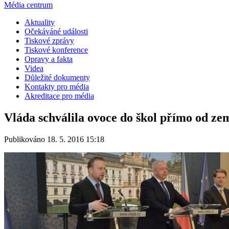
Média centrum
Aktuality
Očekáváné události
Tiskové zprávy
Tiskové konference
Opravy a fakta
Videa
Důležité dokumenty
Kontakty pro média
Akreditace pro média
Vláda schválila ovoce do škol přímo od z
Publikováno 18. 5. 2016 15:18