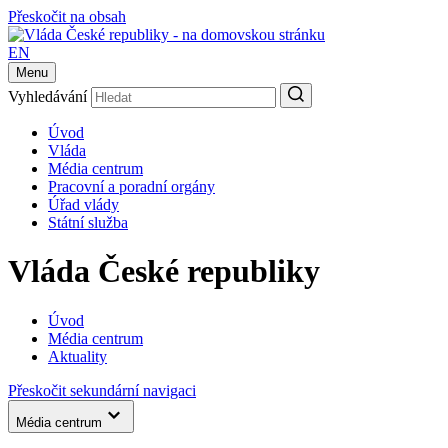
Přeskočit na obsah
EN
Menu
Vyhledávání
Úvod
Vláda
Média centrum
Pracovní a poradní orgány
Úřad vlády
Státní služba
Vláda České republiky
Úvod
Média centrum
Aktuality
Přeskočit sekundární navigaci
Média centrum