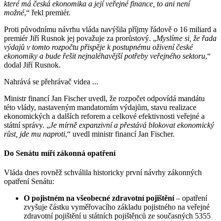
které má česká ekonomika a její veřejné finance, to ani není
možné
,“ řekl premiér.
Proti původnímu návrhu vláda navýšila příjmy řádově o 16 miliard a
premiér Jiří Rusnok jej považuje za prorůstový. „
Myslíme si, že řada
výdajů v tomto rozpočtu přispěje k postupnému oživení české
ekonomiky a bude řešit nejnaléhavější potřeby veřejného sektoru
,“
dodal Jiří Rusnok.
Nahrává se přehrávač videa ...
Ministr financí Jan Fischer uvedl, že rozpočet odpovídá mandátu
této vlády, nastaveným mandatorním výdajům, stavu realizace
ekonomických a dalších reforem a celkové efektivnosti veřejné a
státní správy. „
Je mírně expanzivní a přestává blokovat ekonomický
růst, jde mu naproti
,“ uvedl ministr financí Jan Fischer.
Do Senátu míří zákonná opatření
Vláda dnes rovněž schválila historicky první návrhy zákonných
opatření Senátu:
O pojistném na všeobecné zdravotní pojištění
– opatření
zvyšuje částku vyměřovacího základu pojistného na veřejné
zdravotní pojištění u státních pojištěnců ze současných 5355