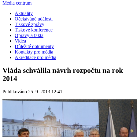
Média centrum
Aktuality
Očekáváné události
Tiskové zprávy
Tiskové konference
Opravy a fakta
Videa
Důležité dokumenty
Kontakty pro média
Akreditace pro média
Vláda schválila návrh rozpočtu na rok
2014
Publikováno 25. 9. 2013 12:41