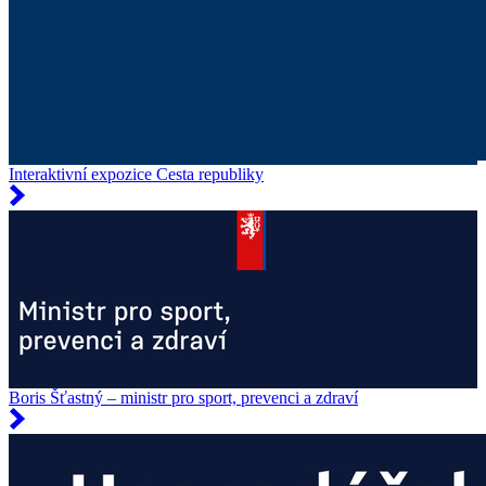
Interaktivní expozice Cesta republiky
Boris Šťastný – ministr pro sport, prevenci a zdraví