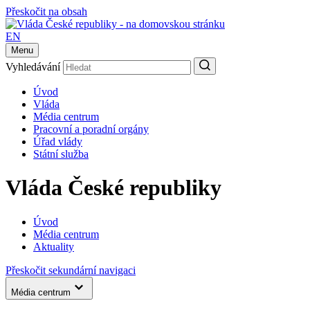
Přeskočit na obsah
EN
Menu
Vyhledávání
Úvod
Vláda
Média centrum
Pracovní a poradní orgány
Úřad vlády
Státní služba
Vláda České republiky
Úvod
Média centrum
Aktuality
Přeskočit sekundární navigaci
Média centrum