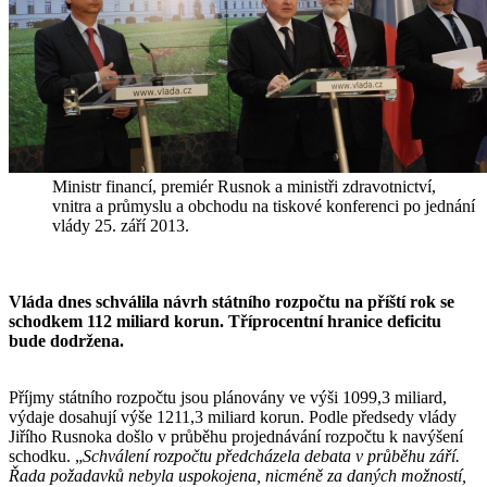
Ministr financí, premiér Rusnok a ministři zdravotnictví,
vnitra a průmyslu a obchodu na tiskové konferenci po jednání
vlády 25. září 2013.
Vláda dnes schválila návrh státního rozpočtu na příští rok se
schodkem 112 miliard korun. Tříprocentní hranice deficitu
bude dodržena.
Příjmy státního rozpočtu jsou plánovány ve výši 1099,3 miliard,
výdaje dosahují výše 1211,3 miliard korun. Podle předsedy vlády
Jiřího Rusnoka došlo v průběhu projednávání rozpočtu k navýšení
schodku. „
Schválení rozpočtu předcházela debata v průběhu září.
Řada požadavků nebyla uspokojena, nicméně za daných možností,