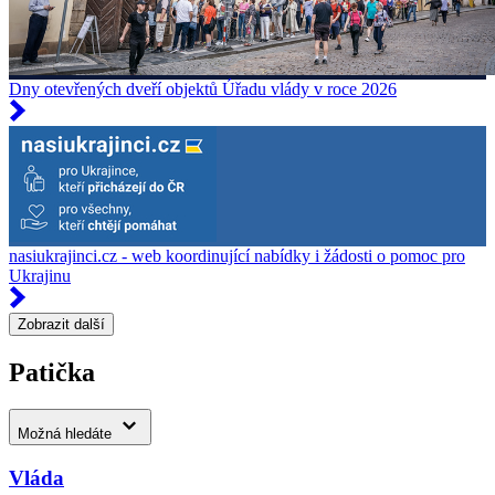
Dny otevřených dveří objektů Úřadu vlády v roce 2026
nasiukrajinci.cz - web koordinující nabídky i žádosti o pomoc pro
Ukrajinu
Zobrazit další
Patička
Možná hledáte
Vláda