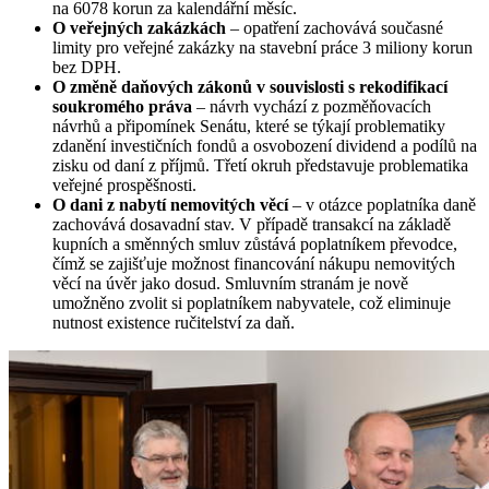
na 6078 korun za kalendářní měsíc.
O veřejných zakázkách
– opatření zachovává současné
limity pro veřejné zakázky na stavební práce 3 miliony korun
bez DPH.
O změně daňových zákonů v souvislosti s rekodifikací
soukromého práva
– návrh vychází z pozměňovacích
návrhů a připomínek Senátu, které se týkají problematiky
zdanění investičních fondů a osvobození dividend a podílů na
zisku od daní z příjmů. Třetí okruh představuje problematika
veřejné prospěšnosti.
O dani z nabytí nemovitých věcí
– v otázce poplatníka daně
zachovává dosavadní stav. V případě transakcí na základě
kupních a směnných smluv zůstává poplatníkem převodce,
čímž se zajišťuje možnost financování nákupu nemovitých
věcí na úvěr jako dosud. Smluvním stranám je nově
umožněno zvolit si poplatníkem nabyvatele, což eliminuje
nutnost existence ručitelství za daň.